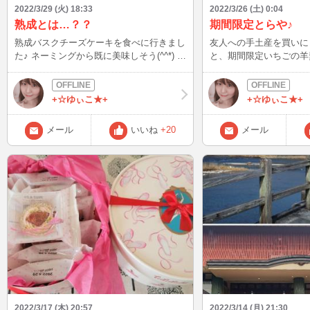
2022/3/29 (火) 18:33
2022/3/26 (土) 0:04
熟成とは…？？
期間限定とらや♪
熟成バスクチーズケーキを食べに行きまし
友人への手土産を買いに 
た♪ ネーミングから既に美味しそう(^^*) 最
と、期間限定いちごの羊
近、熟成～って多いですよね。 「熟成」
自分にも買いました(^^)/ 食べる瞬間、い
と書いているとワンランク上というか。
ちごの香りと味がしてめ
それだけ手間暇かけて作られてる所に惹か
～(o^^o) パッケージ
+☆ゆぃこ★+
+☆ゆぃこ★+
れます(o^^o) このバスクチーズケーキも、
っておこう♪ いつもはカフェオレですが、
実際はしっとりしていてチーズの旨み？味
この時ばかりは緑茶でい
メール
いいね
+20
メール
が濃くて美味しい♪ 熟成ということはチー
年度末～新年度に向けて
ズケーキを寝かせたのかな…？腐ったりカ
が、こういう時間も大切に
ビとか生えないのかな？？ 熟成と発酵っ
た頑張れそう～(*^^*)
て、違うけど似てるような。。？カビるん
るんになら無ければいいのか？ …難しい
事は分からないけど、美味しければいっ
か！！(^ω^*)
2022/3/17 (木) 20:57
2022/3/14 (月) 21:30