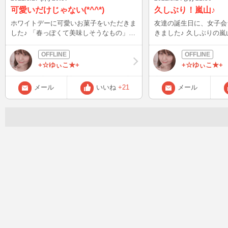
可愛いだけじゃない(*^^*)
久しぶり！嵐山♪
ホワイトデーに可愛いお菓子をいただきま
友達の誕生日に、女子会
した♪ 「春っぽくて美味しそうなもの」を
きました♪ 久しぶりの嵐山だったけどオシ
テーマに探してくださったみたいで、タル
ャレなお店がたくさん増えて
ト生地にフリーズドライのいちごが乗って
電の駅舎も立派です♪ 桂川沿いでは、台風
る可愛いお菓子です(^^*) 食べると、いち
時の浸水対策として止水
+☆ゆぃこ★+
+☆ゆぃこ★+
ごの甘酸っぱさとしっとりタルトが美味し
いました(゜゜) これで
い～ その日は一気に3つ食べてしまいまし
店を構える方や住んでい
メール
いいね
+21
メール
た(笑) 見た目だけでなく、中身もきちんと
といいな。 散策していると、卒業旅行や
美味しいって最高ですよね(*^^*) ＊昨夜の
春休みシーズンで着物姿
大きな揺れ、怖かったことと思います。皆
多く見ました( ´ ▽ ` )♪ 私は卒業旅行に沖
様のご無事を祈ります。くれぐれも余震な
縄に行きましたが、皆さ
どお気をつけくださいm(_ _)m
ましたか？？