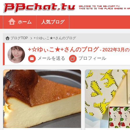
BBchatTV
ホーム
人気ブログ
ブログTOP
+☆ゆぃこ★+さんのブログ
+☆ゆぃこ★+さんのブログ
2022年3月
メールを送る
プロフィール