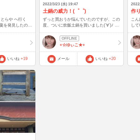
2022/3/23 (水) 19:47
2022
土鍋の威力！(゜゜)
作
とらや へ行く
ずっと買おうか悩んでいたのですが、この
こんばんは☆
羹を発見したので
度、ついに炊飯土鍋を買いました(´∀`)ﾉ 説
して朝
明書を読んで炊いてみて、初めて蓋を開け
豆腐載せ
ちゃくちゃ美味し
る瞬間。 ちゃんと炊けてるかなぁ…緊張
無く
の箱も、可愛いからと
が走ります。 蓋を開けると、湯気と一緒
+☆ゆぃこ★+
にご飯の良い匂いが…幸せ♪ 食べてみる
ただきました。
と、お米一粒一粒がふっくらしててもう、
いいね
+19
メール
いいね
+20
忙しい時期です
めっちゃくちゃ美味しい～(*^^*) 神戸に住
したいです♪ ま
むお友達のお母さんから今年もイカナゴの
くぎ煮を頂いたので、ご飯のお供にしまし
た～ 今年も、甘辛いたれにイカナゴのほ
んのり苦味が最高(o^^o) いつもは1杯だけ
ど、美味しすぎておかわりしちゃいまし
た。 …食べ過ぎないよう気をつけねば
(._.*)