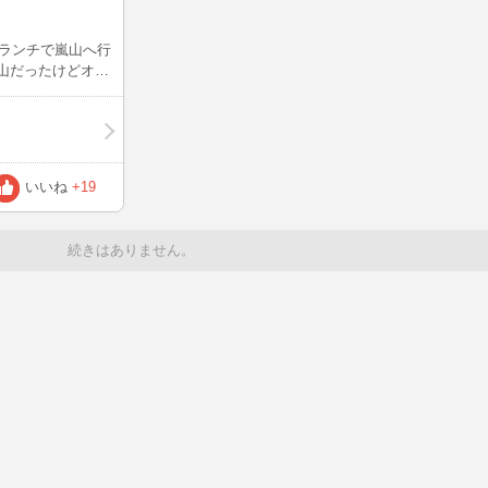
ランチで嵐山へ行
る～(*^^*) 嵐
壁の工事が進んで
少しでも、嵐山にお
る方が安心出来る
いいね
+19
の女性グループを
続きはありません。
んはどこか行かれ