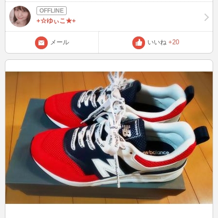
し？
+☆ゆぃこ★+
メール
いいね
+20