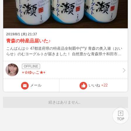
2019/8/1 (木) 21:37
青森の特産品届いた♪
こんばんは☆ 47都道府県の特産品全制覇中(^^)/ 青森の奥入瀬（おい
らせ）のむヨーグルトが届きました！ 自然豊かな青森県十和田市で
作られたヨーグルトです(*^^*) 美味しそう～！ お風呂入ってからゆっ
くり楽しもう！
+☆ゆぃこ★+
メール
いいね
+22
続きはありません。
PAGE TOP