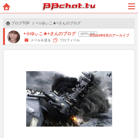
BBchatTV
ホー
メニ
ム
ュー
ブログTOP
+☆ゆぃこ★+さんのブログ
+☆ゆぃこ★+さんのブログ
2019年8月のアーカイブ
メールを送る
プロフィール