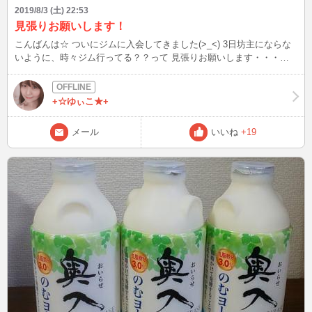
2019/8/3 (土) 22:53
見張りお願いします！
こんばんは☆ ついにジムに入会してきました(>_<) 3日坊主にならな
いように、時々ジム行ってる？？って 見張りお願いします・・・。 1
日目はトレーナーさんが考えてくれたメニューを 頑張ってきまし
た！ 3日坊主にならない為にモチベーションを上げる方法を知ってる
方教えて下さい！
+☆ゆぃこ★+
メール
いいね
+19