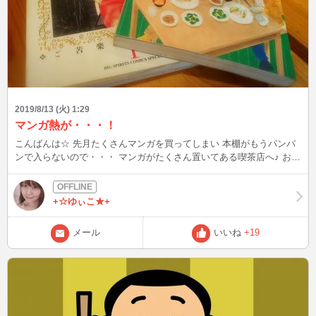
2019/8/13 (火) 1:29
マンガ熱が・・・！
こんばんは☆ 先月たくさんマンガを買ってしまい 本棚がもうパンパ
ンで入らないので・・・ マンガがたくさん置いてある喫茶店へ♪ おぉ
～(゜.゜) 最近マンガが原作のドラマ多いんですね！ ふぅ～ 美味しい
カフェオレ飲みながらマンガ祭り！ あっ！ ジムはお盆休みだからお
さぼりじゃないですよ(*ﾉωﾉ)
+☆ゆぃこ★+
メール
いいね
+19