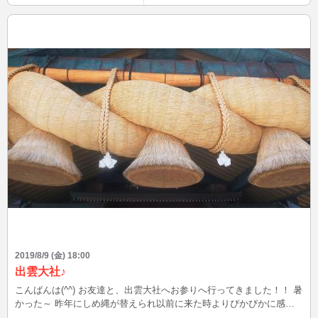
2019/8/9 (金) 18:00
出雲大社♪
こんばんは(^^) お友達と、出雲大社へお参りへ行ってきました！！ 暑
かった～ 昨年にしめ縄が替えられ以前に来た時よりぴかぴかに感じ
ました(*^^*) 出雲蕎麦美味しかったです。 お盆はみなさんどうお過ご