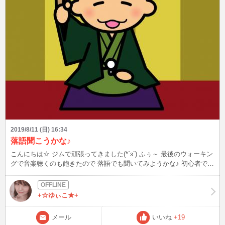
2019/8/11 (日) 16:34
落語聞こうかな♪
こんにちは☆ ジムで頑張ってきました(*´з`) ふぅ～ 最後のウォーキン
グで音楽聴くのも飽きたので 落語でも聞いてみようかな♪ 初心者でも
聞きやすい落語ありますか？？
+☆ゆぃこ★+
メール
いいね
+19