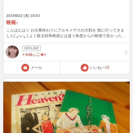
2019/8/22 (木) 19:03
映画♪
こんばんは☆ お仕事終わりにアルキメデスの大戦を 観に行ってきま
した( ⁎ᵕᴗᵕ⁎ ) よく観る戦争映画とは違う角度からの映画で良かったで
す！ 最初の大和が沈むシーンだけでも戦争の怖さが伝わってきまし
た。 負け方を知るって大切だなと思いました…。 次は、引越し大名
かライオンキングか トイストーリー迷うなぁー
+☆ゆぃこ★+
メール
いいね
+19