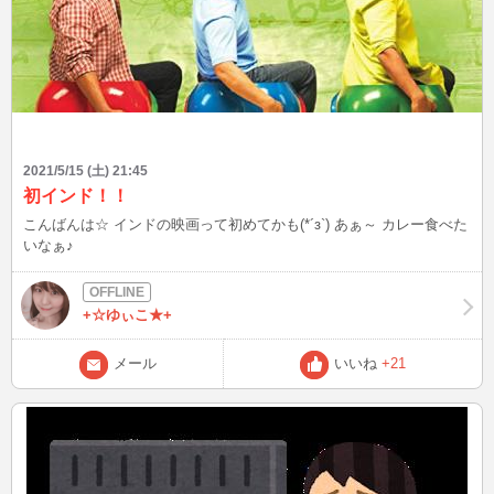
2021/5/15 (土) 21:45
初インド！！
こんばんは☆ インドの映画って初めてかも(*´з`) あぁ～ カレー食べた
いなぁ♪
+☆ゆぃこ★+
メール
いいね
+21