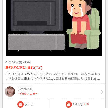
2021/5/5 (水) 21:42
最後の1本に悩む(*´з`)
こんばんは☆ GWもそろそろ終わってしまいますね。 みなさんゆっ
くりお休み出来ましたか？？私はお掃除＆映画鑑賞に 明け暮れまし
たｗ YESTERDAY 幸せへのまわり道 ジーサンズ ターミナル 愛しの
ローズマリー 色々観たなぁ♪ はぁ～最後の1本にどの映画を観ようか
悩み中です！！
+☆ゆぃこ★+
メール
いいね
+20