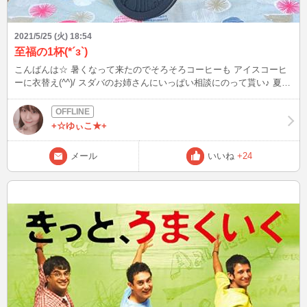
2021/5/25 (火) 18:54
至福の1杯(*´з`)
こんばんは☆ 暑くなって来たのでそろそろコーヒーも アイスコーヒ
ーに衣替え(^^)/ スダバのお姉さんにいっぱい相談にのって貰い♪ 夏の
定番のアイスブレンドと店員さんおすすめの 『スマトラ』にしまし
た！ こんな私でも、ハーブや大地を感じれるかなぁ～
+☆ゆぃこ★+
メール
いいね
+24