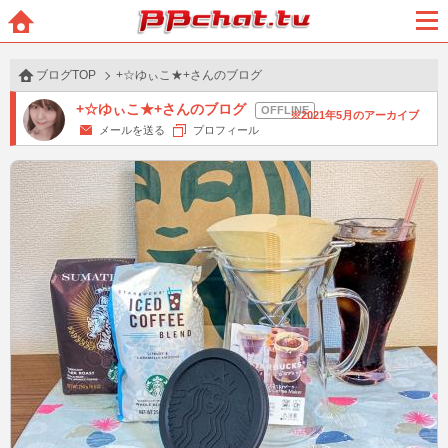
BBchatTV
ホー
メニ
ム
ュー
ブログTOP
+☆ゆぃこ★+さんのブログ
+☆ゆぃこ★+さんのブログ
2021年5月のアーカイブ
メールを送る
プロフィール