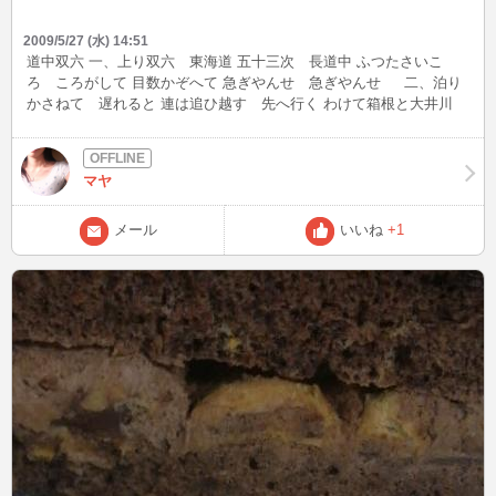
2009/5/27 (水) 14:51
道中双六 一、上り双六 東海道 五十三次 長道中 ふつたさいこ
ろ ころがして 目数かぞへて 急ぎやんせ 急ぎやんせ 二、泊り
かさねて 遅れると 連は追ひ越す 先へ行く わけて箱根と大井川
たんと氣をつけ 通りやんせ 通りやんせ 三、さても御無事で
長道中 上がりや西京 花ざかり 花を見ながら ごほうびの お菓子
たくさん 食べしやんせ 食べしやんせ 水谷まさる 作詞、 中山晋平
マヤ
作曲 昭和5年 (※直接録音したものなので音割れ注意) これも所謂耳
コピで作成した曲です。 作曲は中山晋平なのにマイナー過ぎます。
何故この歌が有名でないのか、 それは「道中双六」というものが現
メール
いいね
+1
在はなじみがないからではないかと思います。 道中双六というのは
江戸時代に流行った双六で、 江戸日本橋をスタートに東海道五十三
次を進んで、京都の京橋で上がりになる江戸時代からある絵双六で
す。 大井川で一回休みになるのが有名なのですが、桑名で蛤を食べ
過ぎてしまうからというのが理由で、ユーモアセンスの高い面白い
絵双六という訳です。 元々マイナーであることと道中双六そのもの
（というか絵双六そのもの？）が昔の遊びというイメージでしかな
いため童謡にも関わらずこの歌も埋もれてしまい、もはや日の目に
でることはないでしょう。 音楽は好きなのですが、時代の流れには
逆らえないということでしょうか。