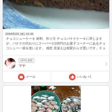
2009/5/20 (水) 10:40
チョコシューケーキ 材料、作り方 チョコバナナケーキに準じます
が、バナナの代わりにスーパーの100円のお菓子コーナーにあるチョ
コシュー一袋を使います。 感想 見栄えは相変わらず悪いです。チョ
コガナッシュは使わずチョコホイップクリームでコーティング、 失
敗はしていませんが、 甘さが少なく植物性のホイップクリームを使
ったにも関わらず味がこってりしすぎ、まずくはないものの途中で
マヤ
飽きが来てしまい気持ちが悪くなりました。 以外とチョコシューっ
て中のチョコがあぶらっこくてくどいのですよ。
メール
いいね
+1