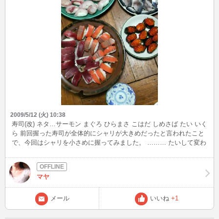
2009/5/12 (火) 10:38
寿司(改) ネタ…サーモン まぐろ ひらまさ こはだ しめさば たい いく
ら 前回握った寿司が全体的にシャリが大きめだったと言われたこと
で、今回はシャリを小さめに握ってみました。 ……… たいして変わ
ってない？ 相変わらずネタに比べてシャリが多いような？ 寿司作り
が上達するまではまだまだ時間が必要です。
マヤ
メール
いいね
+1