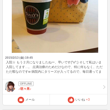
2015/2/13 (金) 19:45
入院☆ もう２月になりましたねー、早いです(^o^;) そして私はいま
入院してます…。 点滴治療のためだけなので、特に何もなく、ただ
ただ暇なのですw 病院内にタリーズが入ってるので、毎日通ってま
す(笑) あー、早く退院して仕事したいー！ な今日この頃です♪
♪萌々果♪
メール
いいね
+3