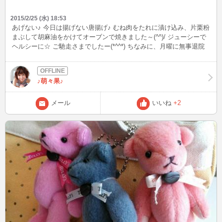
2015/2/25 (水) 18:53
あげない♪ 今日は揚げない唐揚げ♪ むね肉をたれに漬け込み、片栗粉
まぶして胡麻油をかけてオーブンで焼きました～(^^)/ ジューシーで
ヘルシーに☆ ご馳走さまでしたー(*^^*) ちなみに、月曜に無事退院
しました(^o^)
♪萌々果♪
メール
いいね
+2