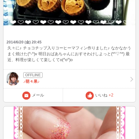
2014/6/20 (金) 20:45
久々に♪ チョコチップ入りコーヒーマフィン作りました♪ なかなかう
まく焼けた(^-^)v 明日おばあちゃんにおすそわけしよっと(*^▽^*) 最
近、料理が楽しくて楽しくてo(^o^)o
♪萌々果♪
メール
いいね
+2