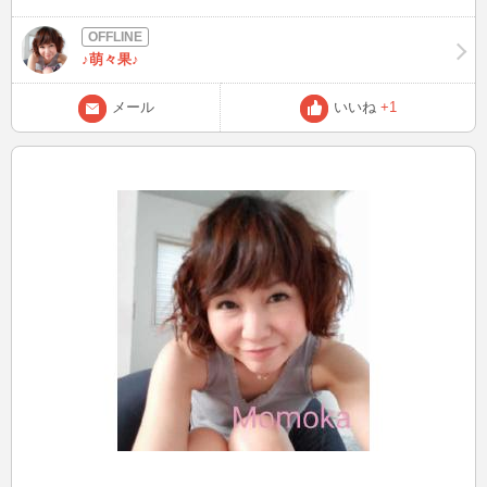
♪萌々果♪
メール
いいね
+1