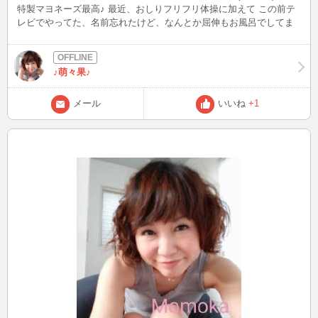
特製マヨネーズ最高♪ 最近、おしりフリフリ体操に加えて この前テ
レビでやってた、名前忘れたけど、なんとか屈伸もお風呂でしてま
す(v^ー°) けっこう効いてますd(^-^)
♪萌々果♪
メール
いいね
+1