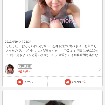
2012/4/19 (木) 21:34
くたくたー おととい作ったカレーを3日かけて食べきり、お風呂も
入ったので、もう少ししたら寝ますｏ(＿＿*)Ｚｚｚ 明日はがんばっ
て5時に起きようかと思います(￣0￣)/ 来週からは勤務時間も楽にな
るので、BBもinできそうです♪ 写メはこの前行ったお花見の(*^^*) な
かなかいい感じ♪
♪萌々果♪
メール
いいね
+1