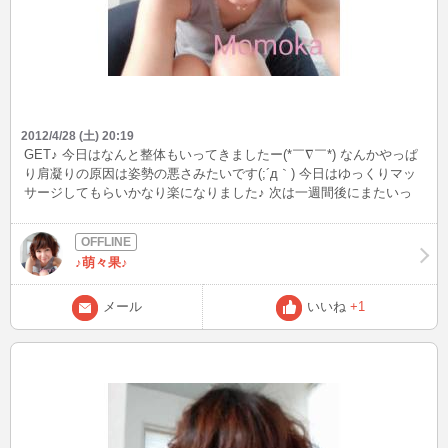
2012/4/28 (土) 20:19
GET♪ 今日はなんと整体もいってきましたー(*￣∇￣*) なんかやっぱ
り肩凝りの原因は姿勢の悪さみたいです(;´д｀) 今日はゆっくりマッ
サージしてもらいかなり楽になりました♪ 次は一週間後にまたいっ
た方がいいみたいです(>_<) 回数券でも買おうかなぁ… で、そのあ
とまた新しい制服をGETしに行きました(v^ー°) 制服だけど、自腹な
のです(ーー;)
♪萌々果♪
メール
いいね
+1