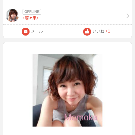
♪萌々果♪
メール
いいね
+1