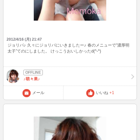
2012/4/16 (月) 21:47
ジョリパ♪ 久々にジョリパにいきましたー♪ 春のメニューで“濃厚明
太子”てのにしました。 けっこうおいしかったd(^-^)
♪萌々果♪
メール
いいね
+1