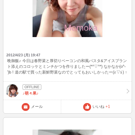
2012/4/23 (月) 19:47
晩御飯♪ 今日は春野菜と厚切りベーコンの和風パスタ&アイスプラン
ト添えのコロッケとミンチかつを作りましたー(*^▽^*) なかなか(o^-
')b ! 道の駅で買った新鮮野菜なのでとってもおいしかったー(≧▽≦) ↑
自画自賛(笑)
♪萌々果♪
メール
いいね
+1