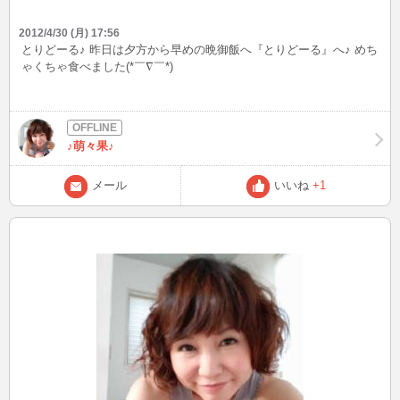
2012/4/30 (月) 17:56
とりどーる♪ 昨日は夕方から早めの晩御飯へ『とりどーる』へ♪ めち
ゃくちゃ食べました(*￣∇￣*)
♪萌々果♪
メール
いいね
+1