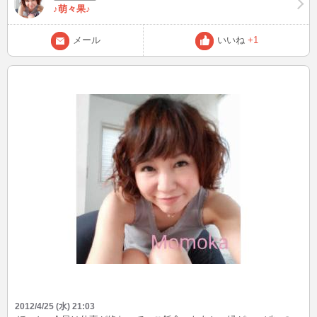
♪萌々果♪
メール
いいね
+1
2012/4/25 (水) 21:03