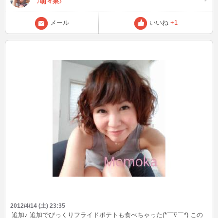
♪萌々果♪
メール
いいね
+1
2012/4/14 (土) 23:35
追加♪ 追加でびっくりフライドポテトも食べちゃった(*￣∇￣*) この