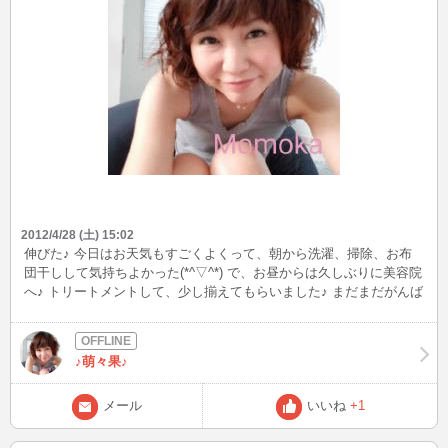
2012/4/28 (土) 15:02
伸びた♪ 今日はお天気もすごくよくって、朝から洗濯、掃除、お布
団干しして気持ちよかった(*^▽^*) で、お昼からは久しぶりに美容院
へ♪ トリートメントして、少し揃えてもらいました♪ まだまだがんば
って伸ばしまーす(^o^)／
♪萌々果♪
メール
いいね
+1