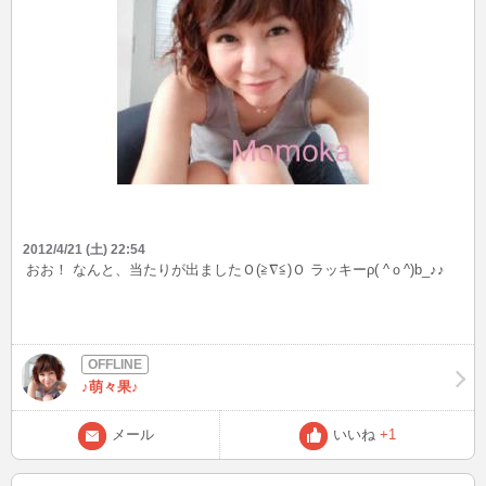
2012/4/21 (土) 22:54
おお！ なんと、当たりが出ましたＯ(≧∇≦)Ｏ ラッキーρ( ^ｏ^)b_♪♪
♪萌々果♪
メール
いいね
+1