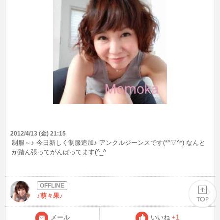
2012/4/13 (金) 21:15
制服～♪ 今日新しく制服追加♪ アンクルジーンスです(*^▽^*) なんと
か踏ん張ってがんばってます(^_^ゞ
♪萌々果♪
メール
いいね
+1
PAGE TOP