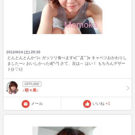
2012/4/14 (土) 20:30
とんとんとんかつ♪ ガッツリ食べますv(￣Д￣)v キャベツおかわりし
ましたー♪ おいしかったd(^-^) さて、次は～ はい！ もちろんデザー
ト(≧▽≦)
♪萌々果♪
メール
いいね
+1