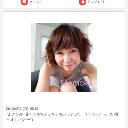
メール
いいね
+1
2012/4/23 (月) 15:43
“あきひめ” 甘くてめちゃくちゃおいしかったー(≧▽≦) いーっぱい食
べました(v^ー°)