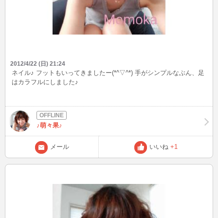
2012/4/22 (日) 21:24
ネイル♪ フットもいってきましたー(*^▽^*) 手がシンプルなぶん、足
はカラフルにしました♪
♪萌々果♪
メール
いいね
+1