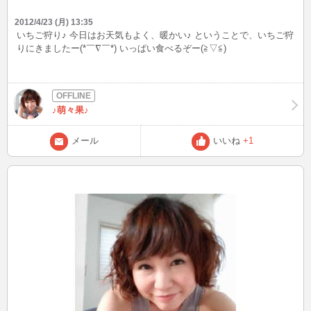
2012/4/23 (月) 13:35
いちご狩り♪ 今日はお天気もよく、暖かい♪ ということで、いちご狩
りにきましたー(*￣∇￣*) いっぱい食べるぞー(≧▽≦)
♪萌々果♪
メール
いいね
+1