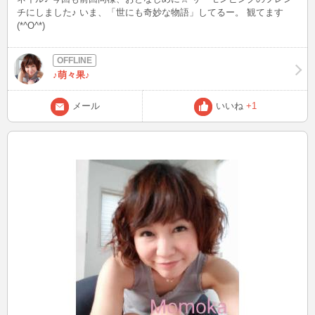
チにしました♪ いま、「世にも奇妙な物語」してるー。 観てます
(*^O^*)
♪萌々果♪
メール
いいね
+1