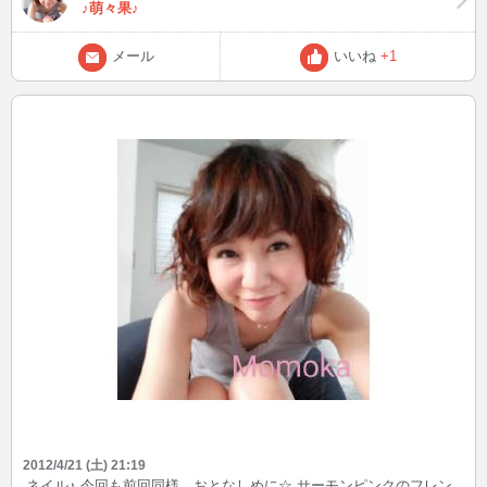
♪萌々果♪
メール
いいね
+1
2012/4/21 (土) 21:19
ネイル♪ 今回も前回同様、おとなしめに☆ サーモンピンクのフレン