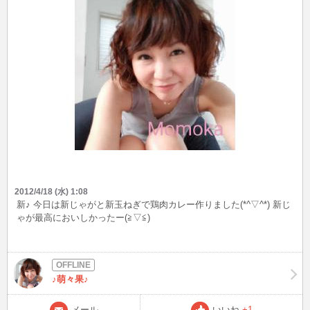
2012/4/18 (水) 1:08
新♪ 今日は新じゃがと新玉ねぎで鶏肉カレー作りました(*^▽^*) 新じ
ゃが最高においしかったー(≧▽≦)
♪萌々果♪
メール
いいね
+1