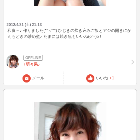
2012/4/21 (土) 21:13
和食～♪ 作りました(*^▽^*) ひじきの炊き込みご飯とアジの開きにが
んもどきの炒め煮♪ たまには焼き魚もいいね(o^-')b !
♪萌々果♪
メール
いいね
+1