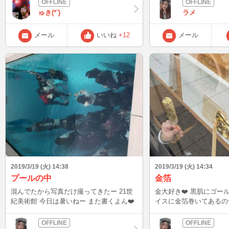
ゅき(*¨)
ラメ
メール
いいね
+12
メール
2019/3/19 (火) 14:38
2019/3/19 (火) 14:34
プールの中
金箔
混んでたから写真だけ撮ってきたー 21世
金大好き❤️ 黒肌にゴールド最強ですw ア
紀美術館 今日は暑いねー また書くよん❤️
イスに金箔巻いてあるの食
普通だったけど気分はリッチ ま
ん❤️