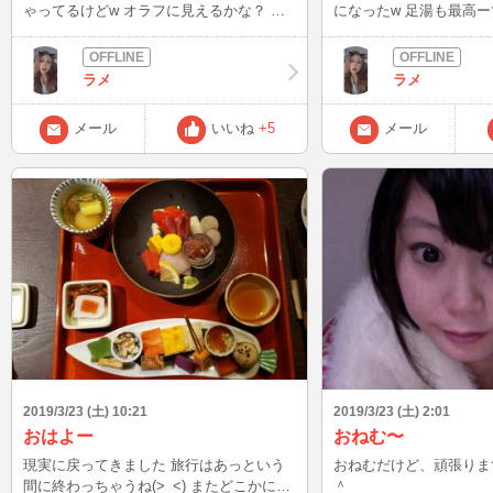
ゃってるけどw オラフに見えるかな？ 怖
になったw 足湯も最高ーでした また書く
いとか言わないよね？ また書くよん❤️
よん❤️
ラメ
ラメ
メール
いいね
+5
メール
2019/3/23 (土) 10:21
2019/3/23 (土) 2:01
おはよー
おねむ〜
現実に戻ってきました 旅行はあっという
おねむだけど、頑張りま
間に終わっちゃうね(>_<) またどこかに行
＾