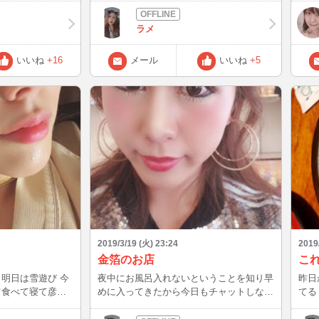
ット入れるかな(>_<) また書くよん❤️
がい
注文しました
ラメ
ても
ると・・・ ？
いいね
+16
メール
いいね
+5
2019/3/19 (火) 23:24
2019
金箔のお店
こ
今
夜中にお風呂入れないということを知り早
昨日
めに入ってきたから今日もチャットしない
てる 金箔がのってる。。。 もう彦麿に
。。 また書くよん❤️
で寝るー 明日はできるだろうか。。。 今
夜は凄い広いお部屋 旅行だから夜更かし