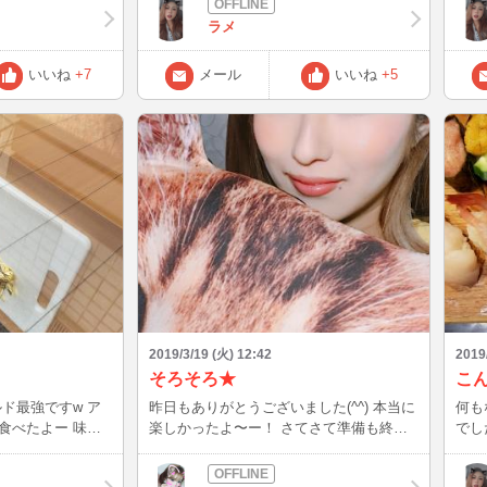
したいけど睡魔には勝てない 歳だ
ラメ
ね。。。 この先夜勤とかできるだろうか
実習中一回だけ夜勤やったけど指導者の男
いいね
+7
メール
いいね
+5
の人優しすぎて寝てていいよって言うから
普通に爆睡してたし起きてられるか心配過
ぎる しかも寝てたのに朝方コーヒー買っ
てきてくれてお疲れ様ーって声かけてくれ
たけど全然お疲れちゃうねんって思いなが
らもありがとうございますって言ったよね
w また書くよん❤️
2019/3/19 (火) 12:42
2019
そろそろ★
こ
昨日もありがとうございました(^^) 本当に
何も
べたよー 味は
楽しかったよ〜ー！ さてさて準備も終わ
でし
た書くよ
ったのでそろそろインします(*^^*) 今日も
高🐷 魚の脂にやられて気持ち悪くなり
よろしくお願いしますね（＾Ｏ＾）
うだった チャット