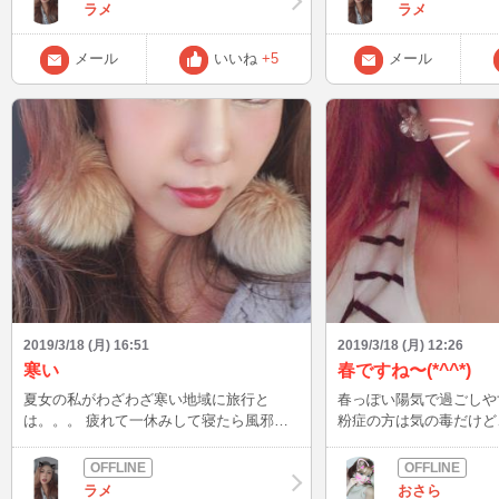
ラメ
ラメ
メール
いいね
+5
メール
2019/3/18 (月) 16:51
2019/3/18 (月) 12:26
寒い
春ですね〜(*^^*)
夏女の私がわざわざ寒い地域に旅行と
春っぽい陽気で過ごしやすい
は。。。 疲れて一休みして寝たら風邪引
粉症の方は気の毒だけど
いたっぽいw 今夜は美味しいもの食べて大
花粉症のかのじもないけ
人しく寝ようかな 携帯からインできたら
す。なんで？ さてさて、先週のお礼にな
しよかな♪ 車で飲み物こぼしてズボン汚し
ってしまいますが優しい
ラメ
おさら