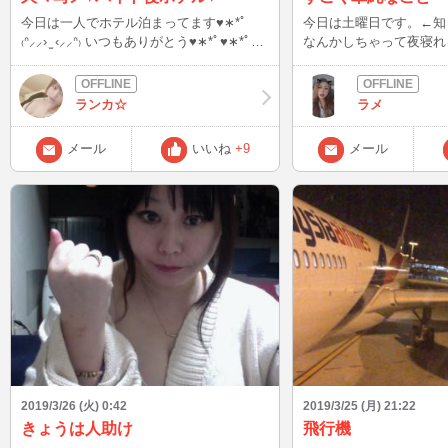
今日は一人でホテル泊まってます♥︎︎∗︎*ﾟ
今日は土曜日です。←知って
₍ᐢ⸝⸝› ̫ ‹⸝⸝ᐢ₎ いつもありがとう♥︎︎∗︎*ﾟ♥︎︎∗︎*ﾟ
なんかしちゃって夜寝れるかな
♥︎︎∗︎*ﾟ
れるんですw 10代の頃を思い出してあの頃
に戻りたいなーと思って
しまったのか 見た目は純粋ぢゃなかった
ランカ☆
ラメ
けど今思うと純粋だった
人からの着信を真夏の果
メール
いいね
+9
メール
って言われて皆真夏の果
(笑) 今も好き勝手やっているように見えて
大人になっちゃったから
決めたり今日と明日で一
ってできなくなった。自
殺してやらなきゃいけな
れ大人だから当たり前な
ぁ、自由に自分が思うま
なーって思ってしまう。
供です(笑) 今夜last night でも眠らnight ま
た書くよん❤️
2019/3/26 (火) 0:42
2019/3/25 (月) 21:22
きょうは人助け
飛行機