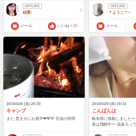
結愛♪
＊ようこ＊○
メール
いいね
+10
メール
2019/3/20 (水) 20:30
2019/3/20 (水) 19:33
キャンプ
こんばんは
また 焚き火にお酒💜❤💙💚 至福の時間
岐阜県に移動しましたー 明日は雪遊び 
夜は飛騨牛ー 温泉入って食べて寝て彦麿
まっしぐら。