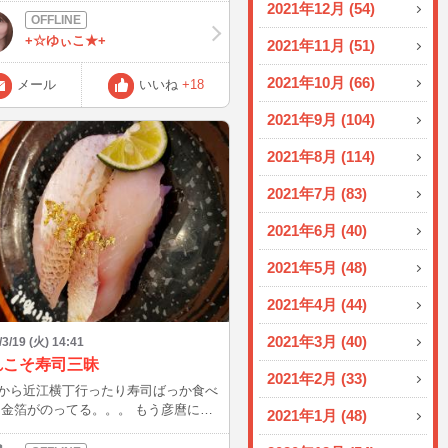
2021年12月 (54)
らっしゃるので嬉しくなってこちらを
♪ コーヒー味のカステラでと
+☆ゆぃこ★+
2021年11月 (51)
美味しかったので 長崎堂を調べてみ
？大阪本店って書いてあり
2021年10月 (66)
メール
いいね
+18
ました・・・。 (._.)
2021年9月 (104)
2021年8月 (114)
2021年7月 (83)
2021年6月 (40)
2021年5月 (48)
2021年4月 (44)
2021年3月 (40)
/3/19 (火) 14:41
れこそ寿司三昧
2021年2月 (33)
から近江横丁行ったり寿司ばっか食べ
な
2021年1月 (48)
りそうや～(笑) また書くよん❤️