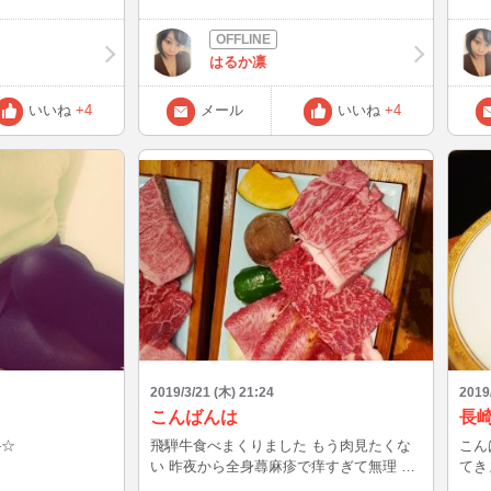
はるか凛
いいね
+4
メール
いいね
+4
2019/3/21 (木) 21:24
2019
こんばんは
長
-☆
飛騨牛食べまくりました もう肉見たくな
こんばんは☆
い 昨夜から全身蕁麻疹で痒すぎて無理 辛
てきました(
いから早く病院行きたい。。。 明日チャ
てあ