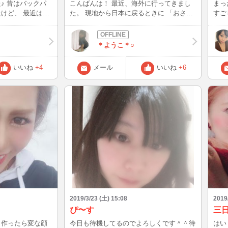
クパ
こんばんは！ 最近、海外に行ってきまし
まっ
たけど、 最近はス
た。 現地から日本に戻るときに 「おさ
すご
得られるので 以前
ば」がでると気持ちがラッキーと 思うの
てきました、、。
は私だけかしら ？？
＊ようこ＊○
いいね
+4
メール
いいね
+6
2019/3/23 (土) 15:08
2019
ぴ〜す
三
今日も待機してるのでよろしくです＾＾待
はい