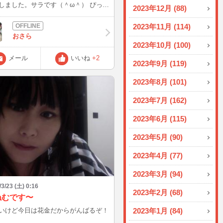
しました。サラです（＾ω＾） ぴった
2023年12月 (88)
回書いて止まったなぁ★ホホホ でも
会員様に読んでるよ！読んだよ！って
2023年11月 (114)
を頂いてね、すっごく嬉しかったんだ
おさら
！ それでも書かん私は強者だな
2023年10月 (100)
半くらいからのインに
メール
いいね
+2
ます♪ そのあと一回落ちて、夜もイン
2023年9月 (119)
予定ですよ〜(*^^*) すぐ落ちるか
^o^(ワーオ お話しできるのを楽しみに
2023年8月 (101)
います♪ ほいじゃ、またねー！ お化
るぞお★
2023年7月 (162)
2023年6月 (115)
2023年5月 (90)
2023年4月 (77)
2023年3月 (94)
/3/23 (土) 0:16
2023年2月 (68)
ねむです〜
いけど今日は花金だからがんばるぞ！
2023年1月 (84)