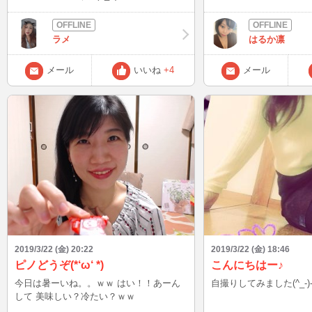
きたいな オススメあったら教えてくださ
い(^^) また書くよん❤️
ラメ
はるか凛
メール
いいね
+4
メール
2019/3/22 (金) 20:22
2019/3/22 (金) 18:46
ピノどうぞ(*‘ω‘ *)
こんにちはー♪
今日は暑ーいね。。ｗｗ はい！！あーん
自撮りしてみました(^_-)
して 美味しい？冷たい？ｗｗ