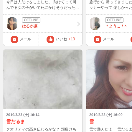
今日は人助けをしました。 助けてって叫
旅行から 帰ってきました♪ 昔はバッ
んでる女の子がいて死にかけそうだったの
ッカーやって 楽しかっ
を無事救出できました パソコンは壊れた
マホでなんでも 情報が
ままだけど、命が助かってよかったです。
のようなどきどきが減っ
良いお友達になってあげたいな＾＾
はるか凛
＊ようこ＊○
メール
いいね
+13
メール
2019/3/23 (土) 16:14
2019/3/23 (土) 16:09
雪だるま
雪
クオリティの高さ伝わるかな？ 頬痩けち
雪で遊んだよー 雪だるま作ったら変な顔