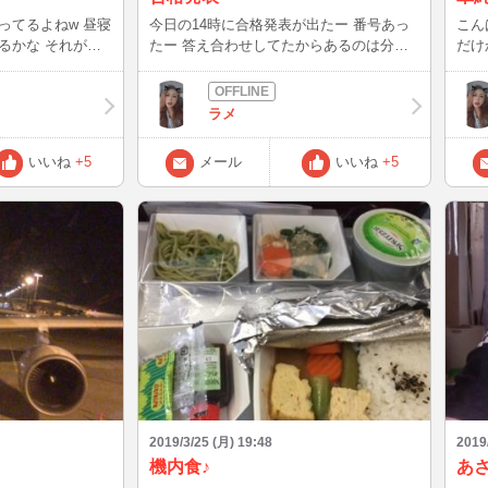
るよねw 昼寝
今日の14時に合格発表が出たー 番号あっ
こんばんは！
 それが寝
たー 答え合わせしてたからあるのは分か
だけ
ってたけどマークシートだからずれてなか
に入
しまうほど老けて
ったかなーとかドキドキしてたから安心し
いじ
た 今日は朝から汗だくで大変だったけど
w 久しぶりに夕方近くにインした 夜もイ
ラメ
なーって。好きな
ゆっくり過ごそう あっ、マイナンバーっ
ンします❤️ こ
実にすると叶うよ
て皆あるでしょ？ あれって紙？カード？
するの
いいね
+5
メール
いいね
+5
実にしてたなー
どっち持ってるのかな また書くよん❤️
ん
昔のように勢いで
気に環境変えたり
分の気持ちは押し
いことをやる。こ
んでしょ(笑)あー
まに進めたらいい
中身がまだまだ子
2019/3/25 (月) 19:48
2019
機内食♪
あ