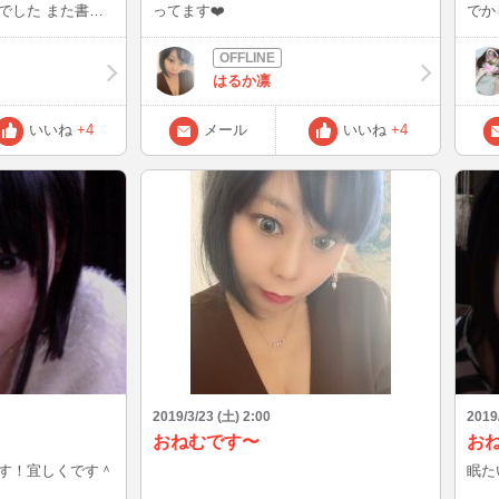
ってます❤️
でか
り3
ね、
お声
はるか凛
よ！
(⌒▽⌒) 本日は14時
いいね
+4
メール
いいね
+4
なり
する
も)
して
粧す
2019/3/23 (土) 2:00
2019
おねむです〜
お
す！宜しくです＾
眠た