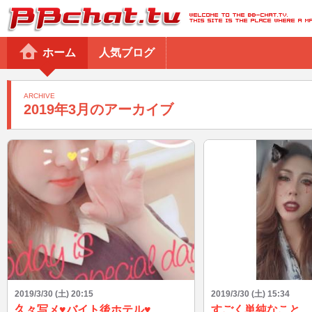
BBchatTV
ホーム
人気ブログ
ARCHIVE
2019年3月のアーカイブ
2019/3/30 (土) 20:15
2019/3/30 (土) 15:34
久々写メ♥︎︎バイト後ホテル♥︎︎
すごく単純なこと