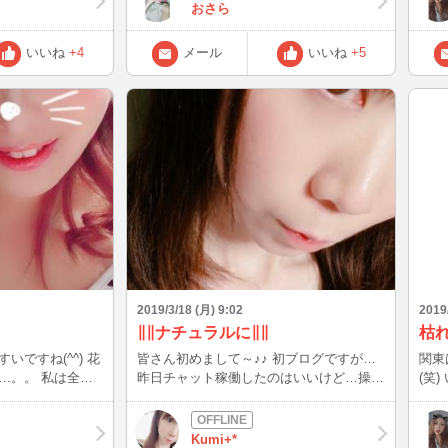
明日
おさら
くよ
いいね
+4
メール
いいね
+5
2019/3/18 (月) 9:02
2019
∥∥ナチュラルに∥∥
枯
ですね(^^) 花
皆さん初めまして～♪♪ 初ブログですが…
関東
…。。 私は全く
昨日チャット稼働したのはいいけど…操作
(笑
ど鼻水ズルズルで
が慣れてなくてごめんなさいでした(>_<)
やり
まだまだ素人な私です＊＊ 最近はナチュ
くるの怖
お兄様方ありがと
ラルなメイクにハマっているのですが～も
持て
Kumi+*