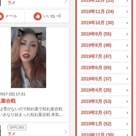
2019年12月 (33)
ならチャレンジしてみます(笑) また書
ラメ
ん❤️
2019年11月 (24)
メール
いいね
+6
2019年10月 (30)
2019年9月 (55)
2019年8月 (48)
2019年7月 (47)
2019年6月 (65)
2019年5月 (37)
2019年4月 (25)
/3/17 (日) 17:31
れ葉合戦
2019年3月 (53)
は雪がないので枯れ葉で枯れ葉合戦
2019年2月 (47)
) いきなり始まった枯れ葉合戦 本気の
合い(笑) BBA醜いわww 明後日筋肉痛
2019年1月 (52)
いな。。。 最近、自分に自信が
なくてやる気も失っててリフレッシュ
ラメ
2018年12月 (30)