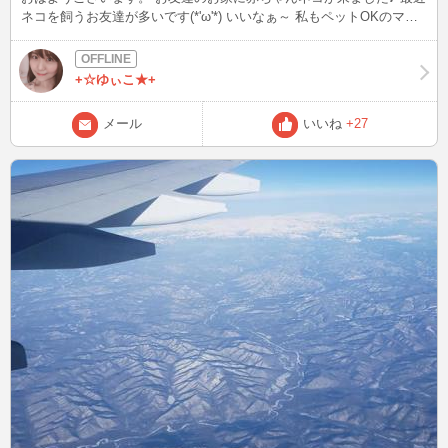
ネコを飼うお友達が多いです(*'ω'*) いいなぁ～ 私もペットOKのマン
ションに引っ越ししたいな。 お友達のお家にネコちゃんを見に行っ
てきます♪
+☆ゆぃこ★+
メール
いいね
+27