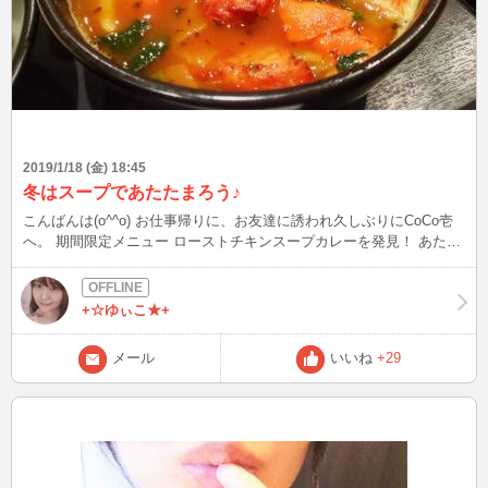
2019/1/18 (金) 18:45
冬はスープであたたまろう♪
こんばんは(o^^o) お仕事帰りに、お友達に誘われ久しぶりにCoCo壱
へ。 期間限定メニュー ローストチキンスープカレーを発見！ あたた
まりたい(*^_^*) お休みなので、ガーリックトッピングしちゃいまし
た。 美味しかったー♪
+☆ゆぃこ★+
メール
いいね
+29