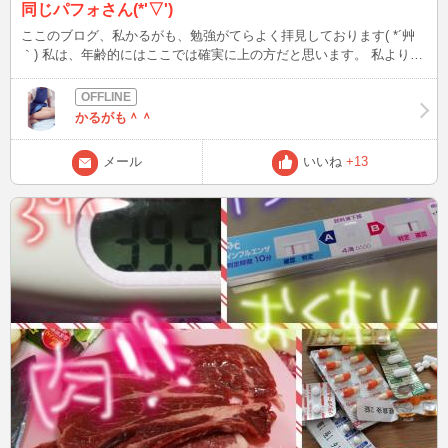
同じパフォさん(*'▽')
ここのブログ、私かるがも、勉強がてらよく拝見しております( *´艸
｀) 私は、年齢的にはここでは確実に上の方だと思います。 私より人
気のある方が、私より１０歳くらい年下のパフォさんが、需要がなく
なってきた・・・と・・・( ;∀;) そんな悲しいこと言わないで！私な
んて人気ないけど、頑張ってるよ、みんなに追いつくように若作り
かるがも＾＾
を 笑 人は、周りに人がいないから寂しいんじゃなくて、自分のこ
とを分かってくれる人がいないから寂しいんだって！納得！！ 私は
メール
いいね
+13
少ない常連さんがいますが、私のことを気にいってくれて私のテンシ
ョンをあげてくれる方がたです(*'▽') 私は多くを求めません。十分で
す。自分の身の丈を知っています。 謙虚に、そして殿方のご希望に
沿えるように日々勉強して、話して一喜一憂する毎日です。 それぞ
れの顔、妻、母親、ここでは仮面をとっぱらって、女。 女としてい
つまでも見てもらいたい、そう思うようになりました。 みんなに支
えられています。 だからパフォさん一緒に頑張りましょう！ 会うこ
とはないのかもだけど、いつか自腹を切ってでも、自分のお気に入り
のパフォさんと お話したいと思うかるがもなのでした( *´艸｀) といい
つつも、新規さんも大歓迎です＾＾←（どっちなんだよ、おい！！＾
＾；）