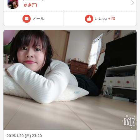
ゅき(*¨)
メール
いいね
+20
2019/1/20 (日) 23:20