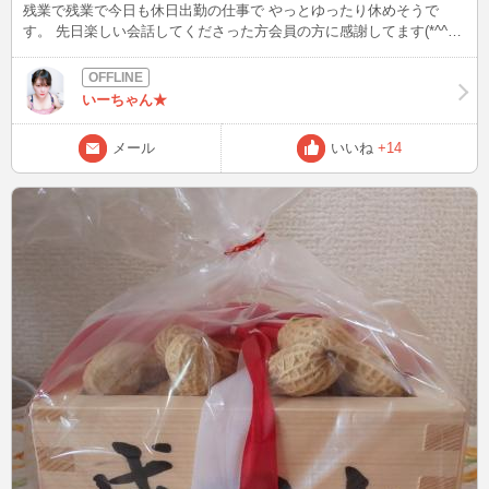
残業で残業で今日も休日出勤の仕事で やっとゆったり休めそうで
す。 先日楽しい会話してくださった方会員の方に感謝してます(*^^*)
チャットレディーって普段自分が気づいてない事柄もお客さんに教え
てもらったりとかして、なんだかこんなことってあるんだなぁって。
為になりますね！ やっほーい！と思って一人で回転寿司食べてきま
いーちゃん★
した(笑)
メール
いいね
+14