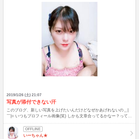
2019/1/26 (土) 21:07
写真が添付できない汗
このブログ、新しい写真を上げたいんだけどなぜかあげれないの＿|
￣|○ いつもプロフィール画像(笑) しかも文章合ってるかなー？って最
後スクロールも出来ない。。キツイ仕様(笑) 改善求むー！って感じで
す。 PCならいけるとおもうんですが。。 今日の22時くらいからINし
ます(*^^*) よろしくお願いします♪
いーちゃん★