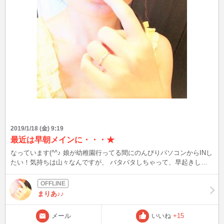
2019/1/18 (金) 9:19
最近は早朝メインに・・・★
なっています(^^♪ 娘が幼稚園行ってる間にのんびりパソコンからINし
たい！気持ちは山々なんですが、 バタバタしちゃって、早起きした
日は早朝に入ってます(^^) メールもらうのも好きなので、興味あれば
ぜひ絡んでくださいね☆ 今日も皆様にとっていい一日でありますよ
うに(*^▽^*)
まりあ♪♪
メール
いいね
+15