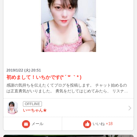
男みたいな＞ 友人の 前の彼氏が ライアン だったから
昔の 地下友達達は 皆 色んな 惑星を 観てきているのかな
ぁ 。 。 。 ☆ ☆ ☆ミ て 美大 だった 私
は 想像力 ◇ が とぉっても 宇宙〇に 膨らみます
(゜-゜)
2019/1/22 (火) 20:51
初めまして！いちかです(* ´ ꒳ ｀* )
感謝の気持ちを伝えたくてブログを投稿します。 チャット始めるの
は正直勇気がいりました。 勇気をだしてはじめてみたら、 リスナー
さんがとても優しくて わからないことだらけの私にポイント消費し
てまでアダルトも無しで(笑) 教えて頂いてとても感動しました😭 そ
して紳士的な方が多い事と、 可愛らしい方が多くて、もっとお下劣
いーちゃん★
な感じをイメージしてたんですが(笑) びっくりしました！ メッセージ
も沢山頂いたのですがお返しできてない方ごめんなさい💧 あのメッ
メール
いいね
+18
セージボックス、Simejiキーボードが使えないんですよー😭 運営さん
なんとかしてくれー！って感じなんです。このブログもスクロールで