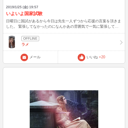
2019/1/25 (金) 19:57
いよいよ国家試験
日曜日に国試があるから今日は先生一人ずつから応援の言葉を頂きま
した。 緊張してなかったのになんかあの雰囲気で一気に緊張してき
た（笑） でも帰ってきたらその緊張がなくなってたw 今までやって
きたことを焦らずに考えれば絶対に解けるから大丈夫！悔いのないよ
うにって言われたけど受かる気しないんだけど。。。そのくせ待機し
ラメ
てるやんw 苦手な教科 こころとからだのしくみ、発達と老化、社会
の理解、認知症、 ほぼ全部（笑） 会場に行ったらやっぱ緊張するも
メール
いいね
+20
んなのかな？ それよりも好きな人からの連絡がきてると一瞬ド
キッとして嬉しくなるやつわかる？乙女な感じのやつ（笑） あれま
た味わいたいw 来るはずもない連絡を待ち続けてる乙女な感じたまん
ないなー（笑） 今夜70パーやでー♥ また書くよん(*^^*)