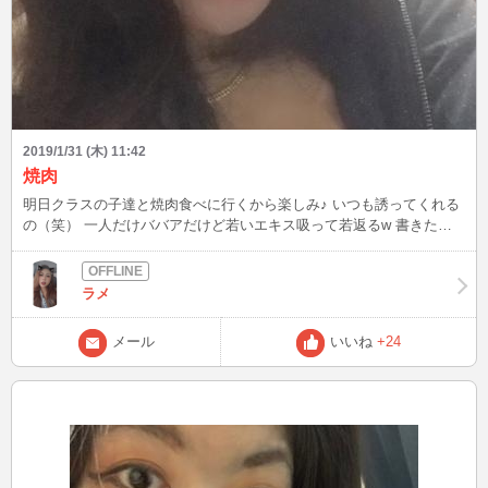
2019/1/31 (木) 11:42
焼肉
明日クラスの子達と焼肉食べに行くから楽しみ♪ いつも誘ってくれる
の（笑） 一人だけババアだけど若いエキス吸って若返るw 書きたい
ことあったのに忘れちゃった また書くよん（笑）
ラメ
メール
いいね
+24