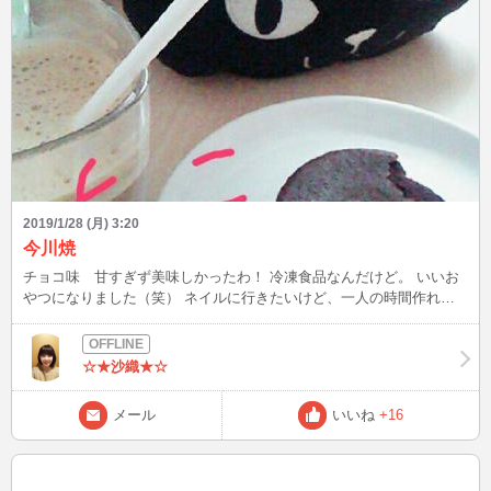
2019/1/28 (月) 3:20
今川焼
チョコ味 甘すぎず美味しかったわ！ 冷凍食品なんだけど。 いいお
やつになりました（笑） ネイルに行きたいけど、一人の時間作れな
いし 子供が熱出して 病児保育へ預けて 想定外の出費でと。。。
忙しい1月です。とほほ 久々にログインしたけどね。 また来週ログ
インできたら よろしく～＾＾
☆★沙織★☆
メール
いいね
+16