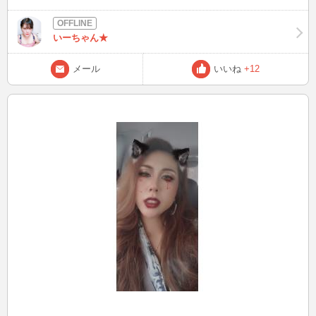
本望としてはいちかちゃん、、 w さてここらへんにしといて 先日か
ら (オムライスが食べたいなぁ､､､)と思ってね。 食材を買ったんで
す。 スナップえんどうも買いました。(めちゃうまいですよねw) ふわ
いーちゃん★
とろオムライスが食べたくて豆乳とチーズも投入して(あ、、ダジャ
w) 作ってみました。美味しかったよー！って 写真載せろや！って感
メール
いいね
+12
じなんだけど食べてしまいました。 そして次の日もまたオムライス
が食べたいってなって またオムライスを作りまして食べました(笑) そ
ろそろ私のアパートのお風呂が氷る時期です。はーいやだいやだ汗