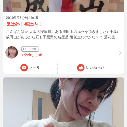
2019/1/26 (土) 19:15
鬼は外！福は内！
こんばんは☆ 大阪の寝屋川にある成田山の福豆を頂きました♪ 千葉に
成田山があるから豆も千葉県の名産品 落花生なのかな？？ 落花生で
豆まきするの初めてでわくわくします(*^^)v
+☆ゆぃこ★+
メール
いいね
+27