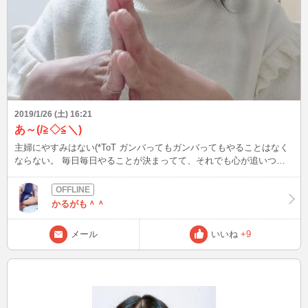
2019/1/26 (土) 16:21
あ～(/≧◇≦＼)
主婦にやすみはない(*ToT ガンバってもガンバってもやることはなく
ならない。 毎日毎日やることが決まってて、それでも心が追いつか
ない日もあって(。>д<) 夕方になって途方に暮れても息切れしても、
いつもと変わらない日常に、弱音を吐きたいときもある(*ToT) そんな
ときに、ちょっと休憩してからここへイン！！ いつもの自分じゃな
かるがも＾＾
い自分に変わるときは戸惑うけど、もうひとつのわたしの顔 普段と
違う一面 普段の自分を変えてくれる場所( 〃▽〃) 褒めてくれる殿方
メール
いいね
+9
(*・∀・*)ノ 自分が役に立ってると、なんか嬉しい！ 本日も週末、皆
様に会えるのを楽しみにしてるかるがもなのでした(*´ω｀*)