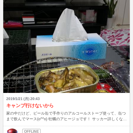
きないし(ノД`ll) スマホ対応が行き届いてない💧 気持ちを伝えにくい
とゆうか、短文でお返事になっちゃいます＿|￣|○ また、チャットす
る時遊びに来てください～(＊´ ∨｀)
2019/1/21 (月) 20:43
キャンプ行けないから
家の中だけど、ビール缶で手作りのアルコールストーブ使って、缶つ
まで飲んでマース(o^^o) 牡蠣のアヒージョです！ サッカー詳しくない
けどサウジアラビア戦見ながら(￣▽￣) 幸せなひと時