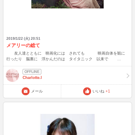
2019/1/22 (火) 20:51
メアリーの総て
友人達とともに 映画化には されても 映画自体を観に
行ったり 脳裏に 浮かんだのは タイタニック 以来で
MARS G 仲間で リリー て 呼ばれてた 女友達 も リリ
ーの総て て ゆう 映画化 されてて 先日 １３年ぶり
に 日本に 帰って来ていた GFREND ♪＾＾ に 偶然 逢っ
Charlotte.l
たから いつも 脳裏に 浮かばない もの の 場所に 行っ
てて メアリーの 総て を 観て 帰っていて 。 。 。
メール
いいね
+1
☆ 後で 調べたら 主役 は 『 少女は 自転車に のっ
て 』 で デビュー Å していて 私の 大好きな ヨーロ
ッパの 田舎町 商社の 彼 が 駐在 している スコットラ
ンド ✖ の 街並みが 舞台で ・・・ 何十年 ぶり
に とぉっても 癒されました (^_-)-☆ この調子で ファース
ト マン ⇐ クレア フォィ さんの 観てこようか
と 。 。 。 (´▽｀) でも また 別の地下で 一
緒だった 美大の アメリカ軍と 結婚した 女友達 ＜でも