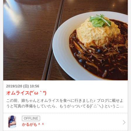
2019/1/20 (日) 10:56
オムライス(*´ω｀*)
この前、娘ちゃんとオムライスを食べに行きました♪ ブログに載せよ
うと写真の準備をしていたら、もうがっついてる(/´△`＼) ということ
で、食べかけがわからないようにパシャリ(/≧◇≦＼) ナイス♪かるがも
ママ( 〃▽〃)
かるがも＾＾