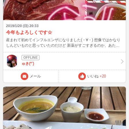
2019/1/20 (日) 20:33
今年もよろしくです☆
産まれて初めてインフルエンザになりました(・∀・) 想像ではかなり
しんどいものと思っていたのだけど 新薬がすごすぎるのか、あたし
の体質なのか 全然大丈夫でした(´∀｀) 食欲がなかった時はありません
でした(￣ー￣)ﾆﾔﾘ 肉ももりもり食ってました☆ 酒飲み過ぎた時の重
度の二日酔い、三日酔いって感じ！ 熱はあったけど関節の痛みや寒
ゅき(*¨)
気とか強張りとか一切なかったなぁ。。 悪い休み癖が治らないほう
が辛いですΣ(ﾟдﾟlll) ※でもお酒は１週間飲まなかったよ★ 年々、需要
メール
いいね
+20
が減っていく私ですが どうぞ今年もよろしくお願いしますー＾＾