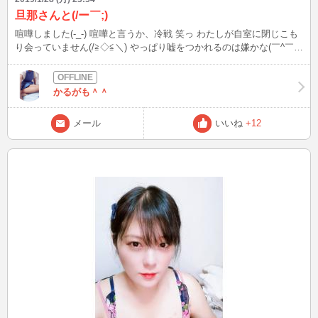
旦那さんと(/ー￣;)
喧嘩しました(-_-) 喧嘩と言うか、冷戦 笑っ わたしが自室に閉じこも
り会っていません(/≧◇≦＼) やっぱり嘘をつかれるのは嫌かな(￣^￣)
明日の朝どんな態度してくるかな(・・? その態度によってお弁当作る
か作らないか決めよっと(＃￣З￣) ささやかな攻撃 笑っ
かるがも＾＾
メール
いいね
+12