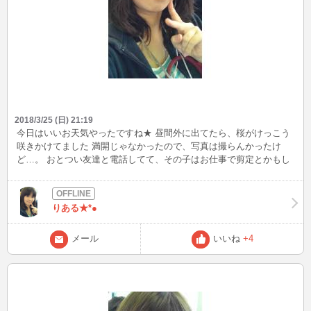
2018/3/25 (日) 21:19
今日はいいお天気やったですね★ 昼間外に出てたら、桜がけっこう
咲きかけてました 満開じゃなかったので、写真は撮らんかったけ
ど…。 おとつい友達と電話してて、その子はお仕事で剪定とかもし
てる子なので「自分もパッと咲いて、すぐに散りゆくような存在に
なりたい」って言ってました 仕事柄、そう思うんやって(笑) 「い
や、死ぬにはまだ早すぎるで～」って笑い飛ばしたけど、桜ってほ
りある★*●
んとに儚い花やもんねぇ
メール
いいね
+4