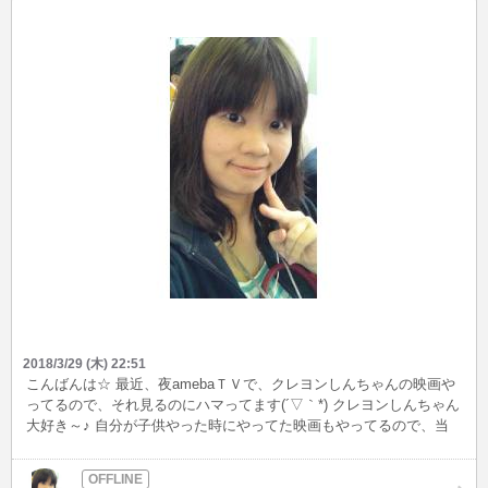
2018/3/29 (木) 22:51
こんばんは☆ 最近、夜amebaＴＶで、クレヨンしんちゃんの映画や
ってるので、それ見るのにハマってます(´▽｀*) クレヨンしんちゃん
大好き～♪ 自分が子供やった時にやってた映画もやってるので、当
時見てたのと同じ気分になる クレヨンしんちゃんとかサザエさんみ
たいに、登場人物が基本共通で、１話完結のマンガはいつ見ても話
についていけるので、今でも好きなのです★