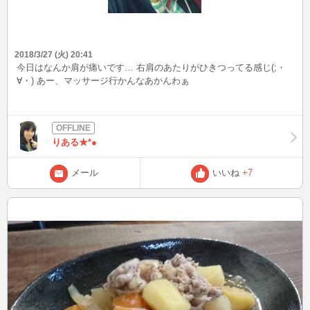
2018/3/27 (火) 20:41
今日はなんか肩が痛いです… 右肩のあたりがひきつってる感じ(;・
∀・) あー、マッサージ行かんなあかんわぁ
りある★*●
メール
いいね
+7