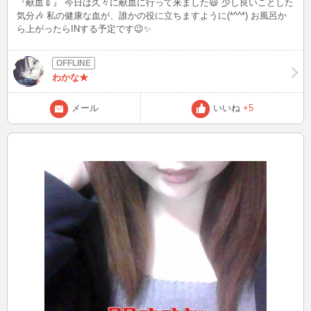
『献血💉』 今日は久々に献血に行って来ました😃 少し良いことした
気分🎶 私の健康な血が、誰かの役に立ちますように(*^^*) お風呂か
ら上がったらINする予定です😉✨
わかな★
メール
いいね
+5