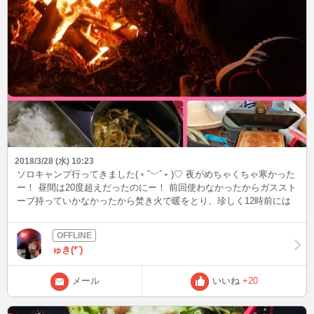
2018/3/28 (水) 10:23
ソロキャンプ行ってきました(﹡ˆ﹀ˆ﹡)♡ 夜がめちゃくちゃ寒かった
ー！ 昼間は20度超えだったのにー！ 前回使わなかったからガススト
ーブ持っていかなかったから焚き火で暖をとり、珍しく12時前には
寝ました（笑） キャンプって健康的な趣味なのでは！？ すっぴんで
行くので顔の写真ではないけど、焚き火と夕飯、朝食の写真です！
来週か再来週はお花見キャンプ行けるかなー？？
ゅき(*¨)
メール
いいね
+20