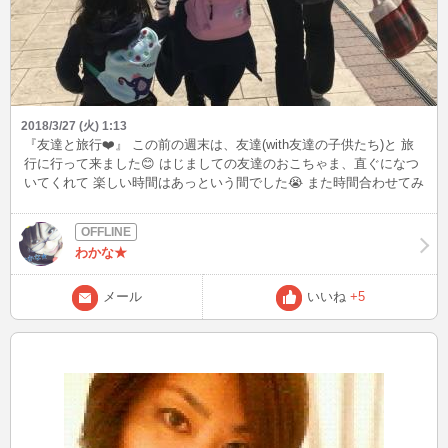
2018/3/27 (火) 1:13
『友達と旅行❤️』 この前の週末は、友達(with友達の子供たち)と 旅
行に行って来ました😊 はじましての友達のおこちゃま、直ぐになつ
いてくれて 楽しい時間はあっという間でした😭 また時間合わせてみ
んなでワイワイ遊びたいな❤️ おこちゃま達天使だったな😌💕💕💕
わかな★
メール
いいね
+5