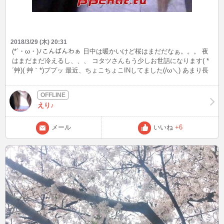
2018/3/29 (木) 20:31
(*´・ω・)ﾉこんばんわぁ 日中は暖かいけど桜はまだだなぁ。。。 夜
はまだまだ冷えるし、、、 コタツさんもう少しお世話になります( *
´艸)( 艸｀*)ププッ 最近、ちょこちょこINしてました(/ω＼) あまり長
くはINできてないけどｗ それでも構いにきてくれた方ありがと(*ゝ
ω・*)です。 明日はINできないかもなので今夜こっそりまたINしよう
かなぁ いつもこっそりINで(m´・ω・｀)m ｺﾞﾒﾝ…ね それも楽しんで
えり♪
るけど( *´艸)( 艸｀*)ププッ ではでは、見かけたらメールでもINでも
構ってくださいませ～
メール
いいね
+6