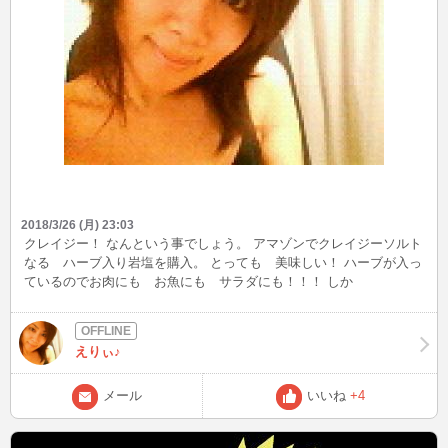
2018/3/26 (月) 23:03
クレイジー！ なんという事でしょう。 アマゾンでクレイジーソルト
なる ハーブ入り岩塩を購入。 とっても 美味しい！ ハーブが入っ
ているのでお肉にも お魚にも サラダにも！！！ しか
し！！！！！ なんだか 間違えて すっごく大きいのを購入してし
まった。 ３年くらい お塩を買わなくてもいいんじゃないかってゆ
ー大きさ。 皆さん お買い物の時には サイズを確認しましょ
えりぃ♪
う・・・・ あたりまえか＞＜ でも 美味しいから いいとしましょ
う＾＾
メール
いいね
+4