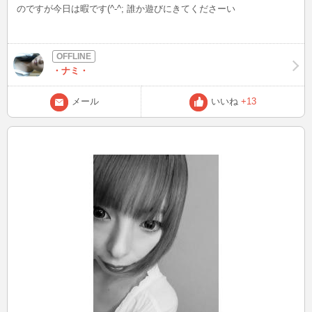
のですが今日は暇です(^-^; 誰か遊びにきてくださーい
・ナミ・
メール
いいね
+13