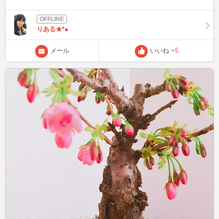
も変わってて、新しいニューハーフさんも増えてて、楽しかった★
やはりオカマさんは偉大である(*´ω｀)
りある★*●
メール
いいね
+5