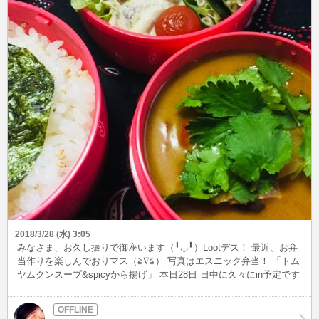
2018/3/28 (水) 3:05
みなさま、お久し振りで御座います（╹◡╹）Lootデス！ 最近、お弁
当作りを楽しんでおりマス（≧∇≦） 写真はエスニック弁当！ 「トム
ヤムクンスープ&spicyから揚げ」 本日28日 日中に久々にin予定です
ので 逢いに来て下さいね❤︎❤︎❤︎