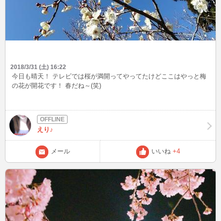
2018/3/31 (土) 16:22
今日も晴天！ テレビでは桜が満開ってやってたけどここはやっと梅
の花が開花です！ 春だね～(笑)
えり♪
メール
いいね
+4