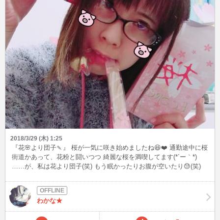
2018/3/29 (木) 1:25
『花🌸より団子🍡』 桜が一気に咲き始めましたね😆❤️ 通勤途中に桜
街道かあって、花粉と闘いつつ 綺麗な桜を満喫してます(*´ー｀*)
……が、私は花より団子(笑) もう眠かったりお腹が空いたり😓(笑)
だから短期間で４キロ太ったんですね😵💧💧 ダイエット宣言したい
けど、 内密にやりたいと思います🐷 明日は仕事がお休みなので、
久々に献血に行ってこようと思ってます🙋
わかな★