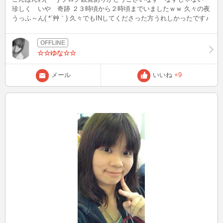
珍しく いや 奇跡 ２３時頃から２時頃までいましたｗｗ 久々の夜
うっふ～ん( *´艸｀) 久々でもINしてくださった方うれしかったです♪
楽しかったぁ(#^^#) この時間起きてないから頭痛がしますｗｗ 小腹
がすいたのでバナナでもたべようかな(*´Д｀) てへ おやすみなさい♪
☆☆ゆな☆☆
メール
いいね
+9