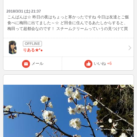
2018/3/31 (土) 21:37
こんばんは☆ 昨日の夜はちょっと寒かったですね 今日は友達とご飯
食べに梅田に出てました～☆ ど田舎に住んでるあたしからすると、
梅田って超都会なのです！ スチームクリームっていうの見つけて買
おうかむっちゃ悩んでしまった 全身に（髪にも）使える保湿クリー
ムで、去年旅行行った時に友達が持ってたの知ってたので。 こんな
ところに売ってるんやぁって、発見でした まぁ結局悩んだ末、買っ
りある★*●
て帰らなかったんやけど(笑)
メール
いいね
+6