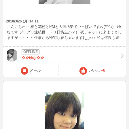
2018/3/26 (月) 14:11
こんにちわ～ 桜と花粉とPMと大気汚染でいっぱいですね(#^^#) ゆ
なです ブログ３連続目 （３日坊主か？） 夜チャットに来ようとし
ますが・・・・ 仕事から帰宅し寝ちゃいます(-_-)zzz 私は何度も繰
り返す・・・・ （いやいや寝ちゃいかん！！） 私の戦場はここじゃ
ない （布団） そんなゆなさんです出没してたら 立ち寄ってくださ
いね♪ ぼくとチャットしてみる？ 笑
☆☆ゆな☆☆
メール
いいね
+8