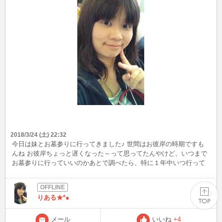
2018/3/24 (土) 22:32
今日は妹とお墓参りに行ってきました♪ 世間はお彼岸の時期ですも
んね お彼岸ちょっと遅くなった～って思ってたんやけど、いつまで
お墓参りに行っていいのかあとで調べたら、特に１年中いつ行って
もいいみたい☆ ご先祖様がいて、りあるも存在してるのですね(´▽
｀*)
りある★*●
メール
いいね
+4
PAGE TOP