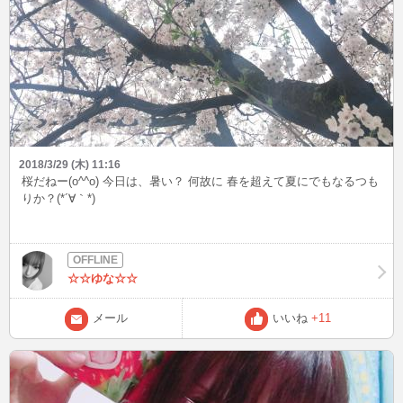
2018/3/29 (木) 11:16
桜だねー(o^^o) 今日は、暑い？ 何故に 春を超えて夏にでもなるつも
りか？(*´∀｀*)
☆☆ゆな☆☆
メール
いいね
+11