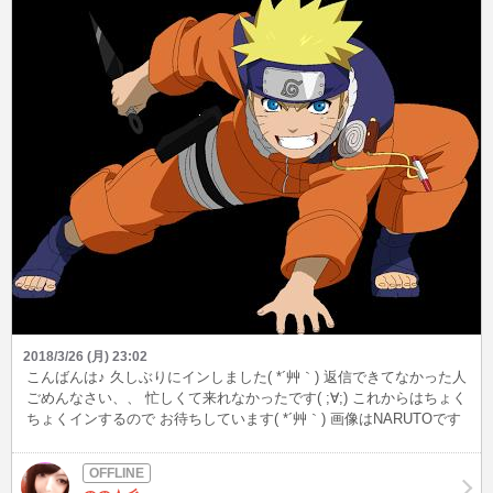
2018/3/26 (月) 23:02
こんばんは♪ 久しぶりにインしました( *´艸｀) 返信できてなかった人
ごめんなさい、、 忙しくて来れなかったです( ;∀;) これからはちょく
ちょくインするので お待ちしています( *´艸｀) 画像はNARUTOです
♡ 今日の夕方まで最初から見てました(^^♪ アニメ好きとかNARUTO
が好きな方 は是非お待ちしています( *´艸｀)