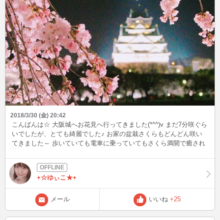
2018/3/30 (金) 20:42
こんばんは☆ 大阪城へお花見へ行ってきました(*^^)v まだ7分咲ぐら
いでしたが、とても綺麗でした♪ お家の盆栽さくらもどんどん咲い
てきました～ 歩いていても電車に乗っていてもさくら満開で癒され
ます(*^^*)
+☆ゆぃこ★+
メール
いいね
+25