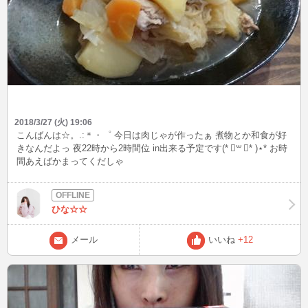
2018/3/27 (火) 19:06
こんばんは☆。.:＊・゜ 今日は肉じゃが作ったぁ 煮物とか和食が好
きなんだよっ 夜22時から2時間位 in出来る予定です(* ॑꒳ ॑* )⋆* お時
間あえばかまってくだしゃ
ひな☆☆
メール
いいね
+12