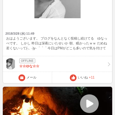
2018/3/28 (水) 11:49
おはようございます。 ブログをなんとなく投稿し続けてる ゆなっ
ぺです。 しかし 昨日は深夜にいたせいか 朝、眠かったｗｗ だめね
若くないって(-。-)y-゜゜゜ 今日はPMがどこも多いので気を付けて
くださいね～ PMってなんやねん AMと間違うから(*'ω'*)ゆなっぺだ
けか？ 今日の出没時間は 謎 捕まえてくださーーい！
☆☆ゆな☆☆
メール
いいね
+11