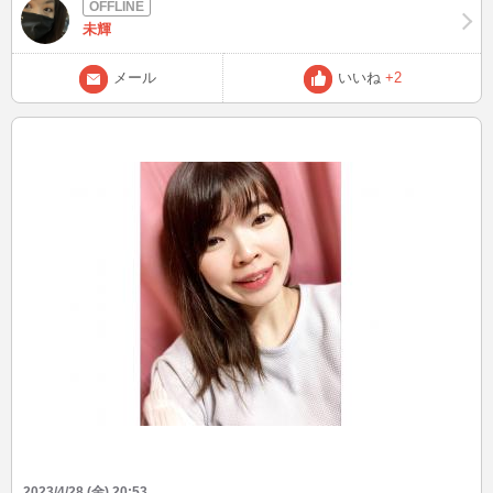
てちょっと勝ち誇った気分笑 体重も2.5キロ減りました。 これからも
頑張ろうと思います(*^^*) 体脂肪も減らしたい！ そして今日は早めの
未輝
14時半頃から2時間ほど ログインさせてもらおうと思ってます。 もし
よかったらお話しに来てやってください。 マイクもOKですのでお気
メール
いいね
+2
軽に！ 待ってますね！
2023/4/28 (金) 20:53