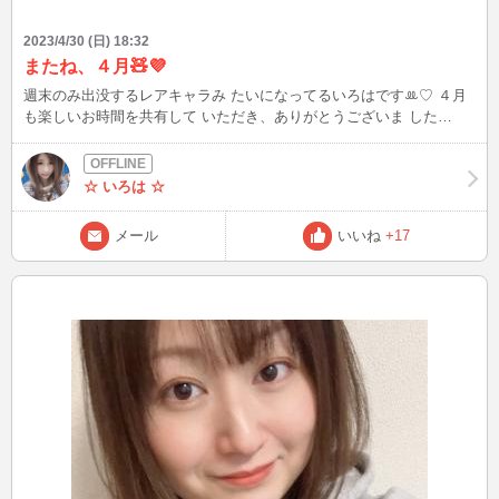
2023/4/30 (日) 18:32
またね、４月🧸💜
週末のみ出没するレアキャラみ たいになってるいろはです‪ꔛ♡‪ ４月
も楽しいお時間を共有して いただき、ありがとうございま した
(⁎ᴗ͈ˬᴗ͈⁎)..*５月からは、ちょ こちょこINできるとおもうので リピータ
ーさんや初見さんもま たよろしくお願いいたします♪ 今夜も待機して
ますので見かけ たらぜひお話しーましょ(ㅅ´꒳` ) いいね( ｡･ω･｡)ﾉ 凸
☆ いろは ☆
ﾎﾟﾁｯ 励みになります🥰
メール
いいね
+17