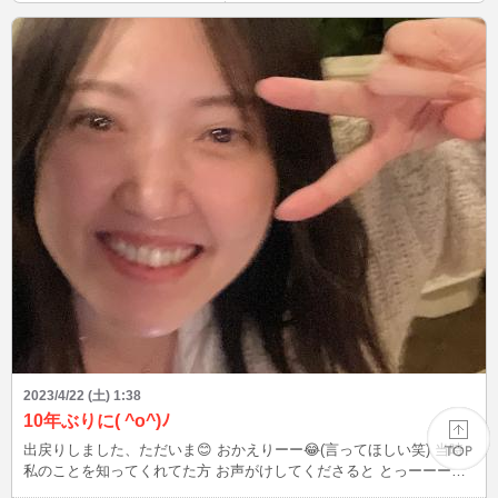
が多く、タイミング合う方も少ないかもしれませんが、一緒に幸せな
時間を過ごしましょう(*˘︶˘*).｡.:*♡ これからもよろしくお願いしま
す！ あいのお脚を添えて。(笑)
2023/4/22 (土) 1:38
10年ぶりに( ^o^)ﾉ
出戻りしました、ただいま😊 おかえりーー😂(言ってほしい笑) 当時
私のことを知ってくれてた方 お声がけしてくださると とっーーーっ
てもうれしいです_(_^_)_💓 初めましての方も是非お声がけして
PAGE TOP