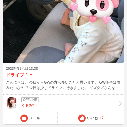
2023/4/29 (土) 13:38
ドライブ＾＾
こんにちは。 今日からGWの方も多いことと思います。 GW後半は雨
みたいなので 今日は少しドライブに行きました。 グズグズさんを運
転席に乗せたら ピタッと泣き止む… 息子は運転か好きなのかなぁ？
大きくなったらママをドライブに連れて行ってね(о´∀`о) 今日は23時
からご予約様の後、待機します！！よろしくお願い致します。
くるみ*
メール
いいね
+7