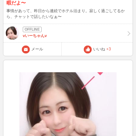
暇だよ〜
事情があって、昨日から連続でホテル泊まり。寂しく過ごしてるか
ら、チャットで話したいなぁ〜
vいーちゃんv
メール
いいね
+3