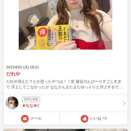
2023/4/25 (火) 18:21
だれや
だれや消えた？とか思ったやつは！！笑 最近のんびーりすごしすぎ
て 浮上してこなかったが ななさんまたまたゆっくりと浮上するでぇ
∠( ˙-˙ )／遊び来てね✨ 季節外れすぎる写真でごめんね？笑
★なな★‡
メール
いいね
+6