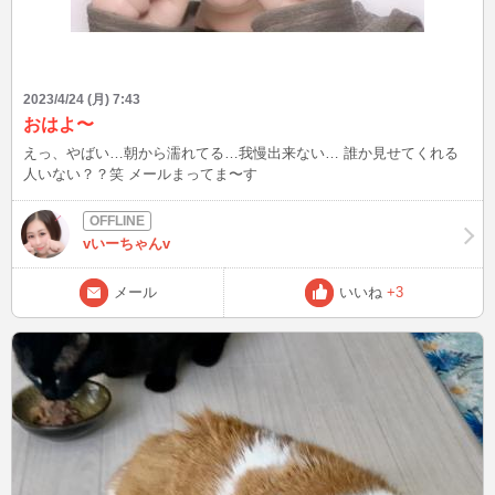
2023/4/24 (月) 7:43
おはよ〜
えっ、やばい…朝から濡れてる…我慢出来ない… 誰か見せてくれる
人いない？？笑 メールまってま〜す
vいーちゃんv
メール
いいね
+3