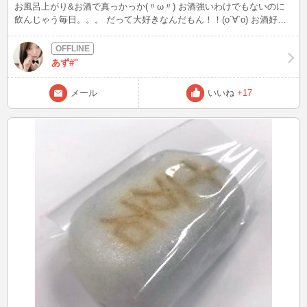
お風呂上がり&お酒で真っかっか(〃ω〃) お酒強いわけでもないのに
飲んじゃう毎日。。。 だって大好きなんだもん！！(о´∀`о) お酒好き
集まれぇ〜〜〜！！ｶﾝﾊﾟｰｲ
あず#''
メール
いいね
+17