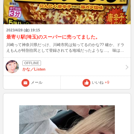
2023/4/28 (金) 19:15
最寄り駅(埼玉)のスーパーに売ってました。
川崎って神奈川県だっけ、川崎市民は知ってるのかな?? 確か、ドラ
えもんが特別住民として登録されてる地域だったような…。 味は普
通、埼玉県内だと川越に店舗あるらしい。 少なくとも、不味くはな
い。
かな／Listen
メール
いいね
+9