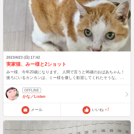
2023/4/23 (日) 17:42
実家猫、みー様と2ショット
みー様、今年20歳になります。 人間で言うと96歳のおばあちゃん！
後ろにいるカンカンは、ミー様を優しく歓迎してくれたそうな。 ミ
ー様はまだまだ緊張気味、これから少しずつ仲良くしようね♪♪
かな／Listen
メール
いいね
+7