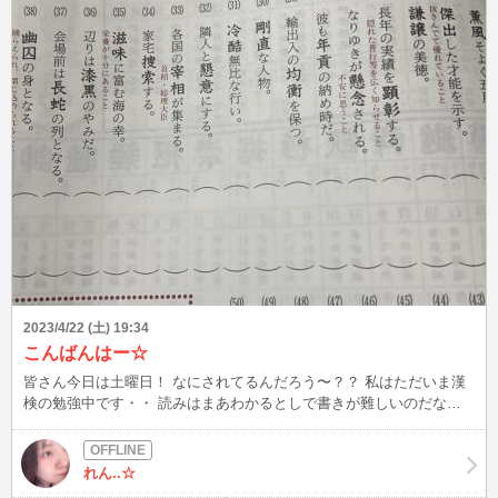
2023/4/22 (土) 19:34
こんばんはー☆
皆さん今日は土曜日！ なにされてるんだろう〜？？ 私はただいま漢
検の勉強中です・・ 読みはまあわかるとしで書きが難しいのだなぁ
眠たくなってしまうわ ＿|￣|○ だけど新しい漢字覚えれるのも楽
しい👏👏 あなたはどんな漢字が好きですか？←意味はとくにない 今
日の夜もしかしたら待機するかも？ 時間は21時〜24時頃かなぁ わか
れん..☆
んない できたらくる！ （勉強が嫌になったらダッシュでこっちくる