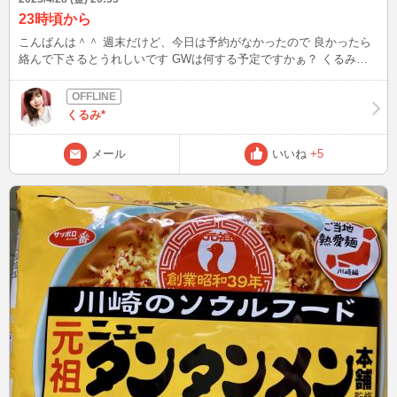
23時頃から
こんばんは＾＾ 週末だけど、今日は予約がなかったので 良かったら
絡んで下さるとうれしいです GWは何する予定ですかぁ？ くるみは
息子の初節句のお祝いだけかなぁ…楽しみ＾＾
くるみ*
メール
いいね
+5