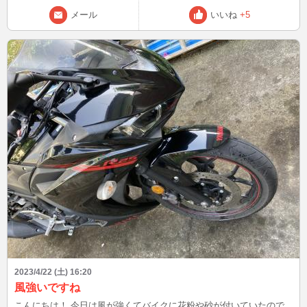
99%）おい
メール
いいね
+5
2023/4/22 (土) 16:20
風強いですね
こんにちは！ 今日は風が強くてバイクに花粉や砂が付いていたので