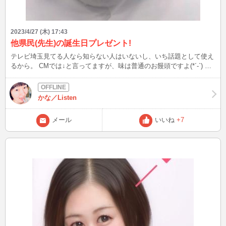
2023/4/27 (木) 17:43
他県民(先生)の誕生日プレゼント!
テレビ埼玉見てる人なら知らない人はいないし、いち話題として使え
るから。 CMでは↓と言ってますが、味は普通のお饅頭ですよ(*´-`) ＿
人人人人人人人人＿ ＞ うまい、うますぎる！ ＜ ￣Y^Y^Y^Y^Y^Y^Y
￣
かな／Listen
メール
いいね
+7