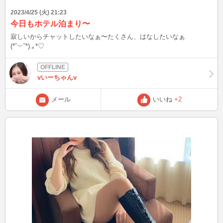
2023/4/25 (火) 21:23
今日もホテル泊まり〜
寂しいからチャットしたいなぁ〜たくさん、はなしたいなぁ
(⁠*⁠˘⁠︶⁠˘⁠*⁠)⁠.⁠｡⁠*⁠♡
vいーちゃんv
メール
いいね
+2