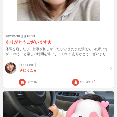
2023/4/30 (日) 16:53
ありがとうございます★
体調を崩したり、仕事が忙しかったりで またまた消えていた私です
が‥ ゆうこと楽しい時間を過ごしてくれて ありがとうございました
(* ॑꒳ ॑* ) もうGWの方もいるのかな？ ゆうこは日焼け対策して 出かけ
ております（笑） 今日の23時に少しいるので お時間合う方はぜひ 楽
しいお話しましょ★
★ゆうこ★
メール
いいね
+2