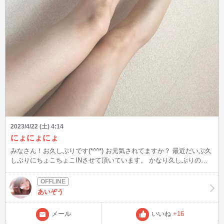
2023/4/22 (土) 4:14
にょにょにょ
みなさん！お久しぶりです(*^^*) お元気されてますか？ 最近だいぶ久
しぶりにちょこちょこINさせて頂いています。 かなり久しぶりの会
員様が来てくださったり、初めましての方とも意気投合して長く楽し
い時間を過ごしたりと本当に楽しくさせて貰ってます((o(｡>ω<｡)o))💗
本当に他のサイトは知りませんが、ここの会員様はほんっとに良い方
あいぞう
ばかりだなと毎回感じます！本当にいつもありがとうございます！
ブログを見てくださってる方がチラホラいらっしゃるみたいで、メー
メール
いいね
+16
ルを頂いたので久しぶりにブログ書いてみました/// インは夜中や早朝