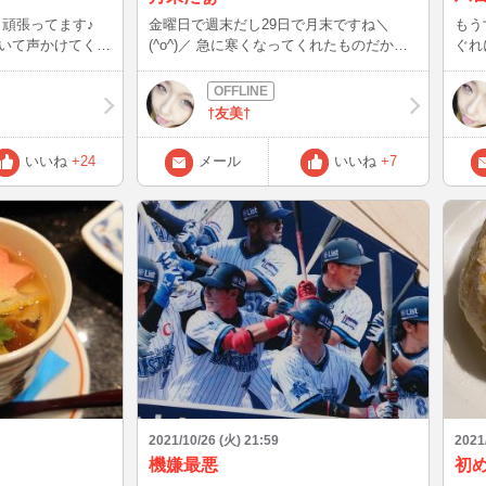
金曜日で週末だし29日で月末ですね＼
もう
いて声かけてくれ
(^o^)／ 急に寒くなってくれたものだから
ぐれ
ちゃ嬉しいです！
冬支度が完全じゃなくて(´；ω；｀) 今年は
レし
とうございます。
こたつ君の出番が早いですな(*´∀｀) まっ
てみ
たり温めてくれるこたつ君のお供はあっつ
でや
†友美†
い緑茶とみかんって定番？おばあちゃん？
(ﾉД`)ｼｸｼｸ 年末のこと考えたらこたつ君か
いいね
+24
メール
いいね
+7
ら出れずに眠気がきてしまう(笑)
2021/10/26 (火) 21:59
2021
機嫌最悪
初め