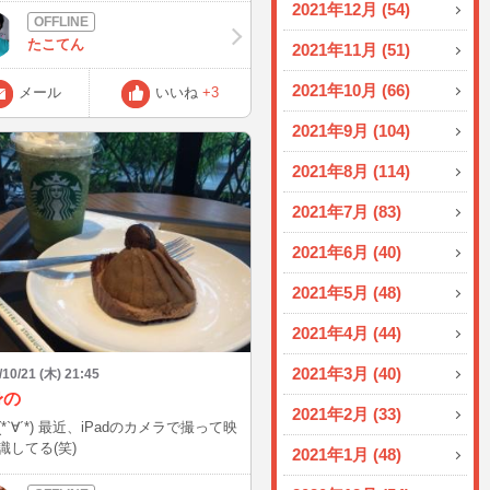
2021年12月 (54)
に おいしくいただきました。 これで
に年越せそうです、ってほど肉厚でし
たこてん
2021年11月 (51)
まだ10月ですけど笑 皆様はなにかい
とありました? それではまた
2021年10月 (66)
メール
いいね
+3
2021年9月 (104)
2021年8月 (114)
2021年7月 (83)
2021年6月 (40)
2021年5月 (48)
2021年4月 (44)
2021年3月 (40)
/10/21 (木) 21:45
身の
2021年2月 (33)
*`∀´*) 最近、iPadのカメラで撮って映
識してる(笑)
2021年1月 (48)