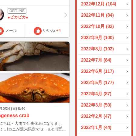
2022年12月 (104)
ので 良かったら,お話しませんか？？
くお願いします💗💗💗💗
2022年11月 (84)
●ピカピカ●
2022年10月 (82)
メール
いいね
+4
2022年9月 (100)
2022年8月 (102)
2022年7月 (84)
2022年6月 (117)
2022年5月 (177)
2022年4月 (87)
2022年3月 (50)
/10/24 (日) 8:40
geness crab
2022年2月 (47)
にちは~ 大雨で仕事休みになりまし
2022年1月 (44)
よし!カニが週末限定でセールだ!!買い
きましょ、塩茹でしましょ、あっとい