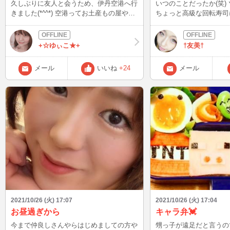
久しぶりに友人と会うため、伊丹空港へ行
いつのことだったか(笑)
きました(*^^*) 空港ってお土産もの屋やご
ちょっと高級な回転寿司
飯屋さんが多くてワクワクします♪ キャリ
(｡♡‿♡｡) 二人で8000円
ーバッグを持って移動する人もちらほら。
)♡ 朝、洗濯干してる時に天気がいいと走
これから、色んなことが良い方向へ動いて
りに行きたくなる(~￣³￣)
+☆ゆぃこ★+
†友美†
いけばいいなぁ(*^^*)
駐輪場で待ってる気がする
メール
いいね
+24
メール
2021/10/26 (火) 17:07
2021/10/26 (火) 17:04
お昼過ぎから
キャラ弁💓
今まで仲良しさんやらはじめましての方や
甥っ子が遠足だと言うの