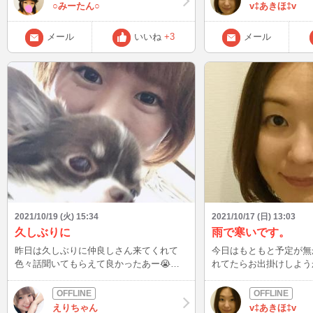
いわ。
○みーたん○
v‡あきほ‡v
メール
いいね
+3
メール
2021/10/19 (火) 15:34
2021/10/17 (日) 13:03
久しぶりに
雨で寒いです。
昨日は久しぶりに仲良しさん来てくれて
今日はもともと予定が無
色々話聞いてもらえて良かったあー😭😭
れてたらお出掛けしよう
😭 私顔に出やすいらしいわ（笑） 最近ブ
けど、雨降ってて寒いです。 ジ
ログも書いてなかったりINしてなかったり
は行こうか悩んでゴロゴロ。 通
で心配してくれてたみたい💦ご心配お掛け
ムは休日は意識高い層と
えりちゃん
v‡あきほ‡v