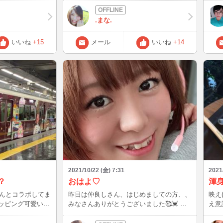
ASAMで話題に
˖°） 競馬場が開催されている時期は、 パ
う間
ら楽しみっ！ 当
ドックを近くで見れたり有名人が来たり
無事
.まな.
｀*)
馬女スポットなる女性専用ブースで ちょ
た。
っと優雅に応援したり ワイワイ過ごすの
いこ
いいね
+15
メール
いいね
+14
が楽しいですね。 またそんな楽しみ方が
できるようになればな…😊 （このご時世
ではネット競馬が便利ですが、 最近は
エア馬券で応援スタイルです。笑） コロ
ナも落ち着いてきて、 外でのお仕事も復
活してきそうです🎉 インフルエンザのワ
クチンが 不足しているようですが、 うま
く予防しながら生活できるといいですね💡
*。
2021/10/22 (金) 7:31
2021
？
おはよ♡
渾
んとコラボしてま
昨日は仲良しさん、はじめましての方、、
映え(
ラッピング可愛い～
みなさんありがとうございました🥰💓 な
え意
かなか長時間INすることが最近無いからメ
ールくれてすれ違いになってる仲良しさん