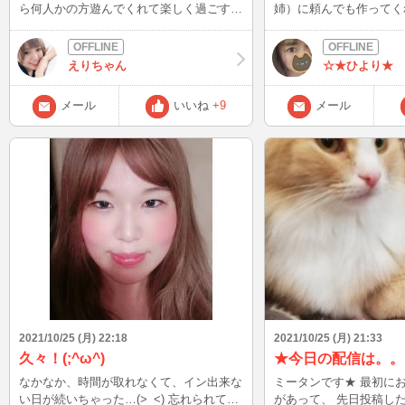
ら何人かの方遊んでくれて楽しく過ごすこ
姉）に頼んでも作ってく
とが出来て嬉しかったです❤️ ありがとう
願いしてきた(´・ω・｀) 
～👍💕 夜もINするつもりですので、タイ
ω///)💕笑 すぐ作業に
ミング合う方良ければ遊び来てね🙇‍♀️✨ で
「マイクラにして！」 
えりちゃん
☆★ひより★
はー！
こからの私😭 マイクラ
切りながらも4時間もかか
メール
いいね
+9
メール
中のキャラ弁を作ってお
達、尊敬します(/o＼) 
んでくれたかなぁー(´・ω
2021/10/25 (月) 22:18
2021/10/25 (月) 21:33
久々！(;^ω^)
★今日の配信は。。
なかなか、時間が取れなくて、イン出来な
ミータンです★ 最初に
い日が続いちゃった…(>_<) 忘れられてな
があって、 先日投稿したy