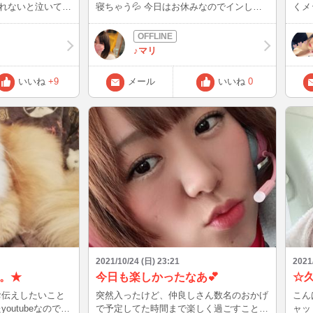
れないと泣いてお
寝ちゃう💦 今日はお休みなのでインしよ
くメ
え…かわいい(///
うかな❓ と思ってます✨✨ よろしくお願い
的に
とりかかるよね！笑
します🥺 昨日久々にグラタン作ってめっ
せん
ん？マイクラ？そ
ちゃ美味しかった←自画自賛😂 ではで
よ〜
♪マリ
を勉強して、指、
は、 インするので来てね😎
お気
った😭😭 世の
す〜
いいね
+9
メール
いいね
0
られるママさん
けど
すごく疲れた！笑 喜
ただ
・｀)
いて
時は
2021/10/24 (日) 23:21
2021
。★
今日も楽しかったなあ💕
☆
お伝えしたいこと
突然入ったけど、仲良しさん数名のおかげ
こんばん
outubeなのです
で予定してた時間まで楽しく過ごすことが
ャットします