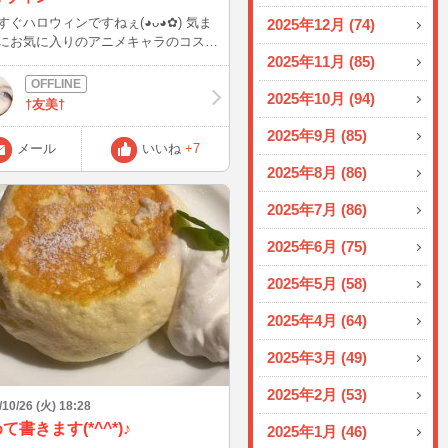
すぐハロウィンですねぇ(◕ᴗ◕✿) 気ま
2025年12月 (74)
にお気に入りのアニメキャラのコスプ
てみたくてとりあえずウィッグを買っ
2025年11月 (85)
ました(≧▽≦) 金髪にピンクとか地毛
2025年10月 (94)
ってみたい(*´ω｀*)
†友美†
2025年9月 (85)
メール
いいね
+7
2025年8月 (86)
2025年7月 (86)
2025年6月 (75)
2025年5月 (58)
2025年4月 (64)
2025年3月 (49)
2025年2月 (53)
/10/26 (火) 18:28
て書きます(*^^*)♪
2025年1月 (46)