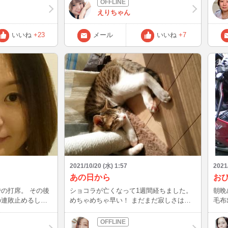
もすみません😭💦 今日はまとまって入れ
えりちゃん
る気がするー🙋‍♀️✨ また良かったら遊びに
来てくれたら嬉しいです🙇‍♀️💓 ではー！
いいね
+23
メール
いいね
+7
2021/10/20 (水) 1:57
2021
あの日から
お
席。 その後
ショコラが亡くなって1週間経ちました。
朝晩
めちゃめちゃ早い！ まだまだ寂しさはあ
毛布
なんかフルボッコ
るけど たまに近くに居るんだなって思う
ご心
時が あります。 匂いだったり、気配、そ
日・