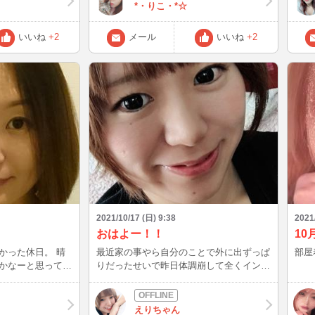
れから ショコラはよくイビキかいてたの
今日
*・りこ・*☆
ですが 娘がイビキを聞いたと。 私のイビ
過ぎ
キだと思ったみたいですが 静かに寝てた
電切
いいね
+2
メール
いいね
+2
らしい笑 それから、私達が出掛けてて 帰
して
ってくると物凄い荒れ様^^; ショコちゃん
よろ
が来てて一緒に遊んでた のかなー？って
勝手に思ってます(^^) さてさて、今週の金
曜日辺りから また待機しようと思ってま
す。 タイミング合う方はよかったら お話
しましょう♪
2021/10/17 (日) 9:38
2021
おはよー！！
10
かった休日。 晴
最近家の事やら自分のことで外に出ずっぱ
部屋
かなーと思ってた
りだったせいで昨日体調崩して全くイン出
ムくらい
来ませんでした😭😭😭 とりあえず落ちた
ってるジ
し体調もなんとなくいいかなー？なので10
、おばちゃん仲間
時30分頃からINします👍💕 良ければ久し
えりちゃん