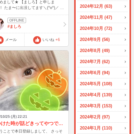
めまして★ 【ましろ】と申しま
2024年12月 (63)
！ たま〜に出没してます＼(^o^)／ ブ
も思い出したら書きますね！！ 需要
2024年11月 (47)
もですが…（笑） 写真はむさしの
琲のスフレパンケーキです！ 大好き
#ましろ
2024年10月 (72)
今日の夜、お子が早く寝てく
らインするかもしれません♪
2024年9月 (56)
メール
いいね
+6
2024年8月 (49)
2024年7月 (62)
2024年6月 (94)
2024年5月 (108)
2024年4月 (139)
2024年3月 (153)
2024年2月 (97)
/10/25 (月) 22:21
見つけた時が話どきってやつです☺️
2024年1月 (110)
うことで本日登録しまして、 さっそ