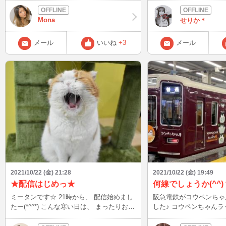
ミング合いそうな人いたら お話ししよ〜(*
菓子も沢山食べられる← 
´-`)/ 待ち合わせはメッセージで！！
なったお菓子も 頂いたか
Mona
せりか＊
日にもぐもぐしよっと(*´∀
メール
いいね
+3
メール
2021/10/22 (金) 21:28
2021/10/22 (金) 19:49
★配信はじめっ★
何線でしょうか(^^)
ミータンです☆ 21時から、 配信始めまし
阪急電鉄がコウペンちゃ
たー(*^^*) こんな寒い日は、 まったりお話
した♪ コウペンちゃん
ししましょ？！？！
(*^^*) 神戸線、宝塚線、京都線で絵が違う
みたいです♪ 写真は何路線か、わかります