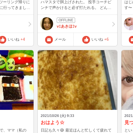
 ツーリング帰りに
ハマスタで胴上げされた。 投手コーチピ
はじ
に行ってきました
ンチで声かけると必ず打たれる。 どんな
す〜
は結構な贅沢( ◜‿◝
疫病神よ。 点は取り返せないわ、推しは
ログ
毎回代打で役立たずだわ、20代後半でその
ないか
~ 愛車のR25も
扱いに危機感持てよと言いたい。 ホーム
森珈
v‡あきほ‡v
…(´；ω；｀)
最終戦でセレモニーやるのに阪神の負けを
なの(つω`*) 
待って胴上げさせるとか、どんなお人好
れた
いいね
+4
メール
いいね
+6
し？ 馬鹿なの？ 金払って最下位確定見せ
て胴上げまでとか、何考えてんだかサッパ
リわからん。
2021/10/26 (火) 9:33
2021
おはよう☆
で、ママ（私の
日記も久々😅 最近ほんと忙しくて疲れて
とい