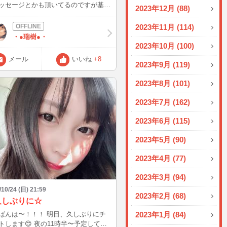
ッセージとかも頂いてるのですが基本
2023年12月 (88)
は平日のお昼のみしかログインできま
☺️❤️ そして◯◯日にログインする
2023年11月 (114)
！とかも未定なのでもし見かけた際は
・●瑞樹●・
軽に話しかけてもらえたら嬉しいで
2023年10月 (100)
♪ ⁡ でもいつインしてるか分からない
メール
いいね
+8
どうしてもお話ししたい！と思ってい
2023年9月 (119)
けた時にはメッセにチラッと送ってお
くださいね😌頑張ってインできそうな
2023年8月 (101)
くるので💪笑 ⁡
2023年7月 (162)
2023年6月 (115)
2023年5月 (90)
2023年4月 (77)
2023年3月 (94)
/10/24 (日) 21:59
2023年2月 (68)
久しぶりに☆
は〜！！！ 明日、久しぶりにチ
2023年1月 (84)
😊 夜の11時半〜予定してい