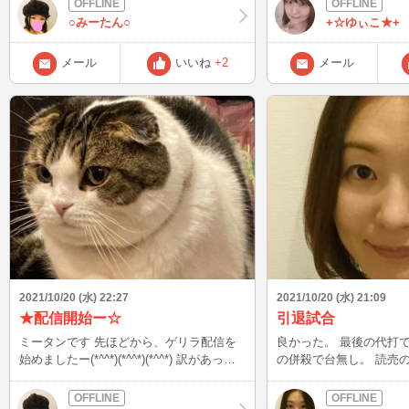
か(･ω･)？
○みーたん○
+☆ゆぃこ★+
メール
いいね
+2
メール
2021/10/20 (水) 22:27
2021/10/20 (水) 21:09
★配信開始ー☆
引退試合
ミータンです 先ほどから、ゲリラ配信を
良かった。 最後の代打での打
始めましたー(*^^*)(*^^*)(*^^*) 訳があっ
の併殺で台無し。 読売の連敗止めるし、
て、今日は お手柔らかにお願いしまーすw
何がしたいのか。 山口
にしとけよ。 オレンジ見るだけで気分悪