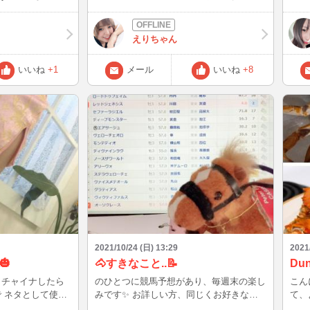
 見てくれ
出来て嬉しかったです☺️❤️ 遊んでくださ
ます
ごめんね(>_<)
った方々ありがとう～🙇‍♀️✨ メールくださ
宜し
は、22
った初めましてさんたちお時間合わせられ
えりちゃん
＾
ずすみません。 またタイミング合う時に
良ければ遊んでくれると嬉しいです🙇‍♀️💦
いいね
+1
メール
いいね
+8
ではー、お風呂入っていい加減溜まってる
APEXの動画編集やっちゃいます💦 ばあー
い
2021/10/24 (日) 13:29
2021
🎃
🐴すきなこと..📝
Dun
 チャイナしたら
のひとつに競馬予想があり、毎週末の楽し
こん
で ネタとして使っ
みです✨ お詳しい方、同じくお好きな方
て、
いらっしゃいますか❔🎵（画像は菊花賞🌼
に行