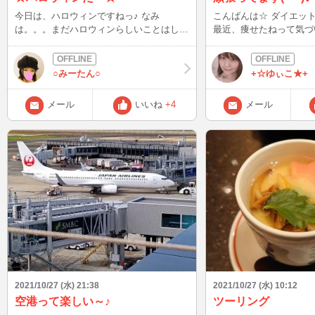
今日は、ハロウィンですねっ♪ なみ
こんばんは☆ ダイエット頑張ってます♪
は。。。まだハロウィンらしいことはして
最近、痩せたねって気づ
ません><w （たぶんこのまま11月に突入
る方が 多くてめちゃめ
しそうw） 近日中に、動画もアップする予
皆さんからの応援ありが
定なので またお知らせしまーす
頑張ります(^^)/
○みーたん○
+☆ゆぃこ★+
メール
いいね
+4
メール
2021/10/27 (水) 21:38
2021/10/27 (水) 10:12
空港って楽しい～♪
ツーリング