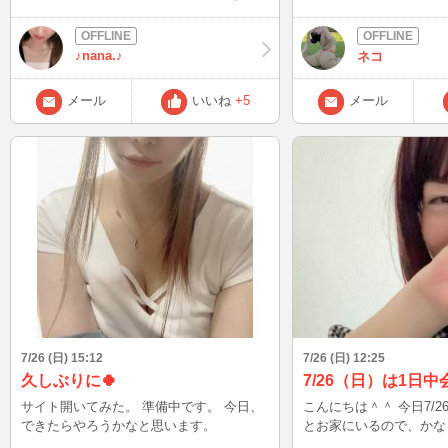
ってお待ちしていたら…月曜にも関わらず
会いにきてくれた方々ありがとうございま
した（涙） 鼻炎により、鼻がぐずぐずな
♪nana.♪
ネコ
瞬間があり、すみません（涙） 明日のロ
グイン予定↓ ２８日（火）23時頃〜 良
メール
いいね
+5
メール
かったらお声がけください(*´∇｀*) お待ち
しています＾＾ おやすみなさい！ nana
7/26 (日) 15:12
7/26 (日) 12:25
久しぶりに🍀
7/26（日）は1日
サイト開いてみた。 準備中です。 今日、
こんにちは＾＾ 今日7/26（日）は、ずっ
できたらやろうかなと思います。
とお家にいるので、かな
ます♪ 普段がんばってる男性の皆さんが、