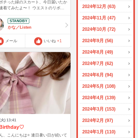
ポチった緑のスカート、今日届いたか
と教えてほしいです💬💕
2024年12月 (63)
てみたよ〜！ ウエストのリボン
ごく可愛くてお気に入りなんだけど、
2024年11月 (47)
迷ってて… A：ちょっと大人っぽ
黒タイツ」 B：清楚な彼女感が出る
かな／Listen
2024年10月 (72)
、どっちの私が好き？
23時からチャットに入るから、一番最
2024年9月 (56)
メール
いいね
+1
入室してくれた人のリクエストに合わ
「A」か「B」か、部屋に入
2024年8月 (49)
らすぐに教えてね！ 画面の前で待っ
す♡
2024年7月 (62)
2024年6月 (94)
2024年5月 (108)
2024年4月 (139)
2024年3月 (153)
2024年2月 (97)
 (火) 13:41
Birthday♡
2024年1月 (110)
ん、こんにちは⭐️ 連日暑い日が続いて