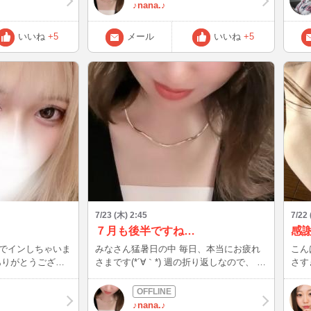
読んでくださっている方が居ることを知
ちゃっ
♪nana.♪
り、嬉しかったです＾＾ ありがとうござ
の歴
います♪ わたしの場所は、皆さんにとって
徳用
いいね
+5
メール
いいね
+5
少しでも癒やしや日々の疲れを忘れられる
て異
空間にしたいな…。と思い日々ログインさ
害は
せてもらっています＾＾ 皆さんの貴重な
の値
お時間を頂いて、会いに来てくださる方に
てしみ
は感謝でいっぱいです！ 写真は、私が書
白い
いたものです。 これからも仲良くしてく
好き
ださると嬉しいです。 明日のログイン予
ぱい
定↓ ７月24日（金）23時過ぎ〜 事前にメ
て、
ッセージいただけたら待ち合わせ可能です
んな
♪ では、おやすみなさい＾＾ nana
子」
買っ
好き
たよ
くだ
7/23 (木) 2:45
7/22
７月も後半ですね…
感謝
でインしちゃいま
みなさん猛暑日の中 毎日、本当にお疲れ
こんばんは(
ありがとうござい
さまです(*´∀｀*) 週の折り返しなので、 疲
さすぎ
れが溜まっているかたも多いのではないで
うと
い😌♡ お待
しょうか…。 もし良かったら 待ち合わ
でお
せ、のやり方をきちんと覚えましたので、
い～
♪nana.♪