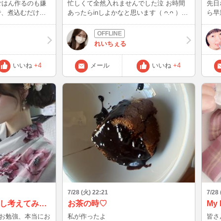
忙しくて全然入れませんでした泣 お時間
先日
色々
あったらinしよかなと思います（ ᴖ.ᴖ ）♩
ら早速着
ョウガが
リクエストくださいね(^^)
がす
今足元で
い「
れいちぇる
「生脚」 皆さんは
今夜
いいね
+4
メール
いいね
+4
初に
せようかな♡ 
った
てま
7/28 (火) 22:21
7/28
ニュースを見て、少し考えてみました…🌸
お茶の時♡
My 
お勉強、本当にお
私が作ったよ
皆さ