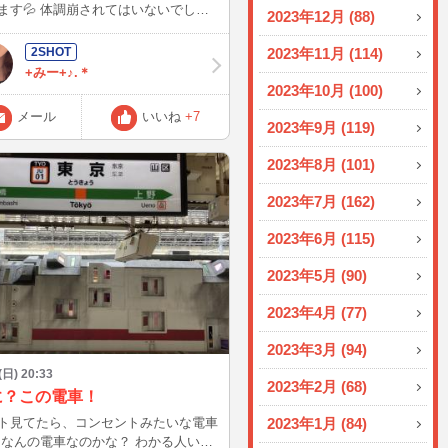
ます💦 体調崩されてはいないでしょ
2023年12月 (88)
?🥺 本日は先週に比べて落ち着いては
ますが 30℃を超えるとやはり辛いで
2023年11月 (114)
💦 無理をせず、どうかお身体大切に
+みー+♪.＊
いね✨ 私の誕生日に会いに来
2023年10月 (100)
ただきありがとうございました✨🥹
メール
いいね
+7
ルも嬉しかったです😊 昨年度とは違
2023年9月 (119)
で過ごせてとても幸せでした✨ さて
、友人たちにも誕生日のお祝いをして
2023年8月 (101)
いました🎂 画像を見ていただければ
るかと思いますが前回のブログより、
2023年7月 (162)
を選びました😅 ちなみに昨年度はチ
ナドレスでした! そして1年の抱負
2023年6月 (115)
 ⭐️資格取得! （やっぱり堅い…） ⭐️保
2023年5月 (90)
活動始めたい🐈‍⬛ （私らしいと好
 気がつくと人数がどんどん
2023年4月 (77)
て、中には どちら様ですか?というお
居て、フードとドリンクが足りなくな
2023年3月 (94)
私が買い出しに行くというハプニング
りましたがワイワイ楽しい1日を過ご
 (日) 20:33
2023年2月 (68)
した🤭 良い1年になればいいなと思っ
に？この電車！
月も残すところわずかです!
ト見てたら、コンセントみたいな電車
2023年1月 (84)
て試験日も近づいてきています✏️ …
ま
に1つ大事な行事があるのです😊 ○○○