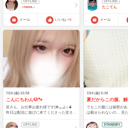
ンしますので、待っていてください。 も
驚いて写真撮れず)、か
♪nana.♪
たこてん
し、急遽入れそうな場合には、スタンバイ
スに遭遇しました！！生
待機などしますので、お気軽にお声掛けく
本当におっきくて感動！
メール
いいね
+6
メール
ださいね！ 皆さんに早くお会いしたいで
長い間続いてなんだか幻
す。 nana
イムでした。 人との出会いってなんだろ
うねー？？ 来週末からキッチンカーでバ
イト予定ですがキャンセ
あるので笑 その都度更
はまた
7/24 (金) 15:58
7/24 (金) 5:38
こんにちわん🐶🐾
皆さん、お仕事お疲れ様です(❁ᴗ͈ˬᴗ͈)っ🍵
でもこの服には秘密があ
昨日は配信に遊びに来てくださった皆さ
は載せられないの… 見たい人だけルーム
ん、ありがとうございました🥰 とても楽
に来てね
しい時間を過ごせました✨ 今日も配信す