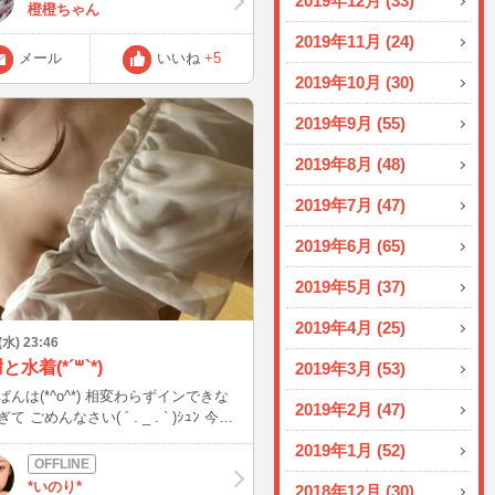
2019年12月 (33)
たみたいなんです…！👀 90年以上
橙橙ちゃん
史で初めて、国産に中国産を混ぜたお
2019年11月 (24)
を出したらしいんだけど、製法が違っ
メール
いいね
+5
臭がしちゃったんだって😢 （健康被
2019年10月 (30)
ないみたいでよかった〜！） 原材料
上がりって本当に大変なんだなぁ…っ
2019年9月 (55)
じみ思っちゃいました💦 私、あの
粉がたっぷりついた酸っぱい昆布が大
2019年8月 (48)
だから、ちょっと悲しい〜！😂 酸っ
ものを食べると疲れが吹き飛ぶ気がし
2019年7月 (47)
ついつい買っちゃうんですよね✨ み
は小さい頃から好きな「定番の駄菓
2019年6月 (65)
ってありますか？ お酒のおつまみに
ちゃうお菓子とかも気になる〜！🍻
2019年5月 (37)
なお菓子の話や「今日こんなことあっ
〜」っていう身近なことも話しに来て
2019年4月 (25)
さいね🥰
 (水) 23:46
と水着(*´꒳`*)
2019年3月 (53)
*^o^*) 相変わらずインできな
2019年2月 (47)
て ごめんなさい( ´ . _ . ` )ｼｭﾝ 今も
うとしながらブログ書いてる(笑) ここ
2019年1月 (52)
仕事始めてから有難いことに、 可愛
とか魅力的～とか 嬉しいお言葉をか
*いのり*
2018年12月 (30)