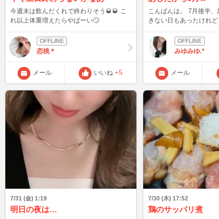
今週末は飲んだくれで終わりそう🥃🥃 こ
こんばんは。 7月後半、思うように配信で
れ以上体重増えたらやばーい🙄
きない日もあったけれど
はお休みすることがおお
配信するのは新鮮でした
みですが、8月も配信で
恋桃＊
みゆみゆ.*
っそりと配信楽しんでい
ら気軽に話しかけていた
メール
いいね
+5
メール
うれしいです♪ 緊張してるので待機中、近
寄りがたい雰囲気でてし
すがっ！笑 皆さんとま
きる時間を楽しみにしてるね✩
また～
7/31 (金) 1:19
7/30 (木) 17:52
明日の夜は…
鶏のサッパリ煮