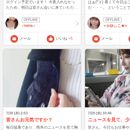
ログイン予定でいます！ 今夜入れなかっ
はぁ(*´з`) 暑くて今日はごはん作るのも嫌
たため、明日は皆さん会いに来ていただけ
だ・・・。 ということで、煮込むだけで
たら嬉しいです♪ 愛猫の病院や何やらで夕
出来る 手羽元のサッパリ煮！ シ
方から明日はまたバタバタするため、INが
効いて美味しい～
遅くなったらすみません（涙） お待ちし
♪nana.♪
+☆ゆぃこ★+
ています(*´∀｀*) 週末ですし色々話しまし
ょう♪
メール
いいね
+5
メール
7/30 (木) 2:53
7/29 (水) 10:46
皆さんお元気ですか？
毎日猛暑であり、熊本のニュースを見て胸
皆さん、今日もお仕事や