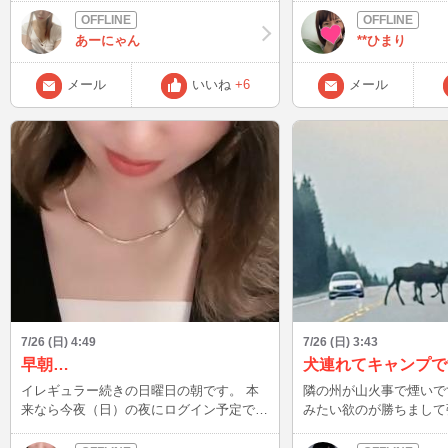
少しでもひまりとの時間
ら嬉しいな★ できるだけたくさんの方と
あーにゃん
**ひまり
お話ししたいので、メッ
を優先させていただきます。 チ
メール
いいね
+6
メール
はメール見れないかもだ
中はメールで呼び出して
7/26 (日) 4:49
7/26 (日) 3:43
早朝…
犬連れてキャンプで
イレギュラー続きの日曜日の朝です。 本
隣の州が山火事で煙いで
来なら今夜（日）の夜にログイン予定でし
みたい欲のが勝ちまして
たが、もしかするとINできないかもしれな
早朝に出たので野生動物
いため、その場合には明日からまたログイ
して 鹿、エルク、グリ