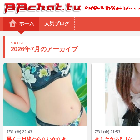
BBchatTV
ホーム
人気ブログ
ARCHIVE
2026年7月のアーカイブ
7/31 (金) 22:43
7/31 (金) 21:53
早く土日終わらないかなあ
あしたから8月✩