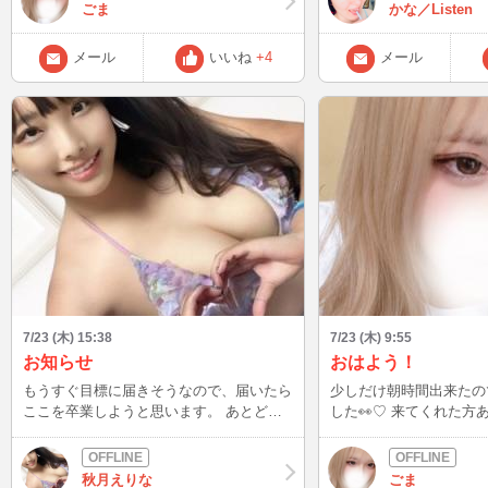
る予定なので、お時間が合えばぜひ遊びに
ごま
かな／Listen
来てください😊 今日もよろしくお願いし
ます💖
メール
いいね
+4
メール
7/23 (木) 15:38
7/23 (木) 9:55
お知らせ
おはよう！
もうすぐ目標に届きそうなので、届いたら
少しだけ朝時間出来たの
ここを卒業しようと思います。 あとどれ
した👀♡ 来てくれた方
くらいいられるかわかりませんが、ぜひ遊
ました(*´︶`*)❤︎ また夜21時以降イン予定
びに来てくださると嬉しいです。 スタン
なので是非遊びに来てくださ
バイ待機しかしないので、ぜひリクエスト
ちしてます🌟
秋月えりな
ごま