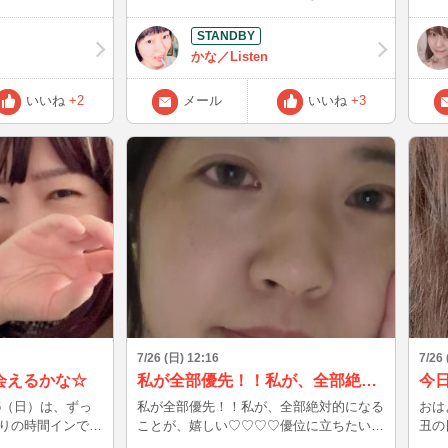
うかちょっとドキドキしてる… 数日後に
すか
を企
届く予定だから、 届いた日は絶対にチャ
きあ
ットで一番最初にお披露目するね！ 似合
かな／Listen
ってるか、 一番に確かめに来てくれたら
嬉しいな♡
いいね
+2
メール
いいね
+3
7/26 (日) 12:16
7/26 
中会えるかな☆
私が全部優先！！私が、全部絶対的になることが、嬉しい♡♡♡♡優位に立ちたいね！！♡♡♡♡
今日
私が全部優先！！私が、全部絶対的になる
おはよう
りの時間インでき
ことが、嬉しい♡♡♡♡優位に立ちたい
丑の日
ね！！♡♡♡♡ そうなったら、どれだけ
すか？ そんな月末の日曜日