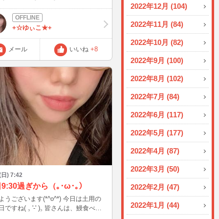
2022年12月 (104)
？
画いたしました⭐️ いつも読んでいただ
りがとうございます😊
2022年11月 (84)
+☆ゆぃこ★+
2022年10月 (82)
メール
いいね
+8
2022年9月 (100)
2022年8月 (102)
2022年7月 (84)
2022年6月 (117)
2022年5月 (177)
2022年4月 (87)
2022年3月 (50)
(日) 7:42
9:30過ぎから（｡･ω･｡）
2022年2月 (47)
ございます(*^o^*) 今日は土用の
2022年1月 (44)
ですね( ꜆ '-' )꜆ 皆さんは、鰻食べま
ですが、 この