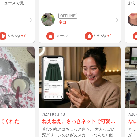
くニュースで見か
おり
下がるかも」って
うか
思われましたか？
おり
純粋に嬉しいなっ
すね
ネコ
税率が変わるとレ
してくださ
担がすごく大変そ
てい
いいね
+7
メール
いいね
+1
メー
より所得税の減税
う形
増やしてもらえる
先日
かからなくて現実
もら
ろいろ考えてちゃ
分か
制服
組みって難しいけ
ャイ
今回
は…
の暮らしについて
護猫
っと落ち着いた雰
評でした笑）
お話もゆっくりで
増え
方も
って
もあ
7/27 (月) 3:43
7/26
しま
てくれた
ねえねえ、さっきネットで可愛い服見つけて思わずポチっちゃった…！笑
な
ています😊 7
普段の私とはちょっと違う、 大人っぽい
ネッ
そし
深グリーンのひざ丈スカートなんだ♪ 似合
が！ なんの電車なのかな？ わかる人い
の前