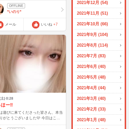
2021年12月 (54)
9時30分過ぎぐらいから 2時間ぐらい
ようと思っています(*´꒳`*) 初日曜日
*いのり*
2021年11月 (51)
昼に どすっぴん眼鏡になりますが💦
しもあり予定なので タイミング合う
2021年10月 (66)
メール
いいね
+7
お話しにきてもらえると嬉しいです☺️
な今日は、 むかーしのパーマ時代だ
2021年9月 (104)
、、 すっぴん眼鏡の写真をお裾分け
く色ん
2021年8月 (114)
話しましょ～(っ ॑꒳ ॑c) 寝ぼけてたらご
めんね♡(笑) また後でね（｡･ω･｡）
2021年7月 (83)
2021年6月 (40)
2021年5月 (48)
2021年4月 (44)
2021年3月 (40)
(土) 0:28
ほー‼️
2021年2月 (33)
は遊びに来てくださった皆さん、本当
がとうございました🩷 今日はこの
2021年1月 (48)
おやすみします😴💤 また明日も配信
なので、タイミングが合ったらぜひ遊