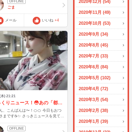
2020年12月 (54)
来てくださいね💕 お待ちしています
ごま
2020年11月 (49)
メール
いいね
+4
2020年10月 (53)
2020年9月 (34)
2020年8月 (45)
2020年7月 (33)
2020年6月 (84)
2020年5月 (102)
2020年4月 (72)
 (木) 21:21
2020年3月 (54)
びっくりニュース！😳あの「都こんぶ」が…！
2020年2月 (38)
ん、こんばんは〜！🍊🍊 今日もおつ
す☕️✨ さっきニュースを見てい
2020年1月 (39)
っくりしちゃったんだけど、あの有名
菓子の「都こんぶ」が自主回収になっ