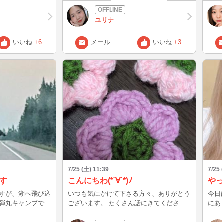
で癒されてくれた
嬉しいのかな！？！？♡♡♡♡♡
あと
インし
ユリナ
セージをくれた方
のお
ャット中
声出
いいね
+6
メール
いいね
+3
けど、スタンバイ
方は
くださいね♪
そん
けど
♪(笑) 即切りされない方🙏(笑) 楽し
なお
7/25 (土) 11:39
7/25 
す
こんにちわ(*´∀`*)ﾉ
やっ
すが、湖へ飛び込
いつも気にかけて下さる方々、ありがとう
今日
弾丸キャンプです
ございます。 たくさん話にきてくださっ
にあり
がたくさん見れま
て、とっても楽しく過ごしています☆ 初
辺で
ズリー(でかすぎて
めまして様もお久しぶりです様もいつも来
予定