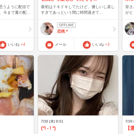
最初はドキドキしてたけど、優しいし楽し
皆さ
、今まで夏の配信
すぎてあっという間に時間過ぎて
がとう💕 昨日の為
かったので、夏に
た・・・！ また話そうね！ そしていろん
かっ
。 暑さでばてぎ
な人とお話ししたいから気になったらぜひ
が市
きたらいいな✩ こ
スケジュール予約してね～また来週！！
絶妙
恋桃＊
るので、みかけた
模な
だけたらとっても
す…！🏛️✨ 一
いいね
+4
メール
いいね
+3
れで
まっているかもで
な…
ったりおはなしで
い介
 それでは
に限
なっ
り円
米の金
中東
🌍 このあたりが改善されないと、 本当の
意味
かな
🤔💡 日銀の利上げのタイミングや世界
勢の
面白いです
7/30 (木) 9:51
7/30 
済の
‎(ᐡ! - ! ᐡ)
よ！