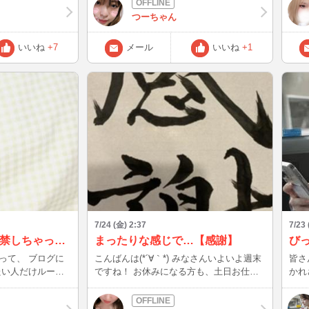
らの雌ですがムー
て下さる方もまた私とたくさん話してくだ
びに
つーちゃん
ムース！足長くて
さいね！ 画像は編み物始めてみた。 で
✨
 あと霧が深く、
す。 スタンバイ待機が多いですが、少し
いいね
+7
メール
いいね
+1
想的なドライブタ
でも気にかけてくだされば、呼び出してみ
て下さい（>▽<） 楽しい、濃厚な、素敵
な時間を過ごせますように。 暑いのでお
ルされる可能性も
体ご自愛ください。
新しますー それで
7/24 (金) 2:37
7/23
夏だからこの服、解禁しちゃった！
まったりな感じで…【感謝】
って、 ブログに
こんばんは(*´∀｀*) みなさんいよいよ週末
皆さ
ですね！ お休みになる方も、土日お仕事
かれさまで
の方も、毎日本当にお疲れさまです！
てび
あ！今日嬉しかったのは、わたしのblogを
な駄