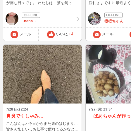
が痛む日々です。 わたしは、猫を飼って
疲れさまです✨ 最近よ
おり何気ない毎日に命の尊さを感じており
ける「食べ物の消費税が
ます＾＾ 明日は、ログインできるかまだ
いう話題、皆さんはどう
分かりませんが、来られる場合には24時過
お買い物が安くなるのは
♪nana.♪
橙橙ちゃん
ぎにINするかもです♪ ちなみに金曜日の夜
て思う反面、期間限定で
はおりますので、今月ラストの金曜日、是
ジの準備とかお店側の負
メール
いいね
+4
メール
非遊びに来てください(*´∇｀ 被災された
うですよね…💭 物価高や円安のことを考
方々に、一日も早く平和な日常が訪れます
えても、消費税を下げる
ように。 nana *)
とかで「手取り」を直接
方が、 無駄なコストも
的なのかな…なんて、い
いました🙄 一つのニュースでも色んな見
方があって、 社会の仕
ど面白いなぁと感じます。 皆さんは
のニュースや、これから
どう感じますか？ ちょ
囲気で、そういう深めの
きたら嬉しいです🎀
7/28 (火) 2:24
7/27 (月) 23:34
鼻炎でくしゃみ…
ばあちゃんが作っ
こんばんは♪ 今日からまた週のはじまり…
皆さん忙しいしお仕事で疲れてるかなと思