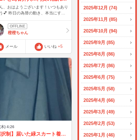
ん、おはようございます！いつもあり
2025年12月 (74)
替の動き、本当にすご
たですね！👀 米国の実質GDP成長率
2025年11月 (85)
場予想を下回って「ドル安」になった
2025年10月 (94)
なタイミングで、 政府・日銀が大規
橙橙ちゃん
円買い介入に踏み切ったみたいで
2025年9月 (85)
気に5円も円高になって、こ
メール
いいね
+5
1〜2ヶ月くらいは効果が続くのか
2025年8月 (86)
？とも思うんだけど、 やっぱり円買
入って「外貨準備高（使えるお金）」
2025年7月 (86)
りがあるから、どうしても時間稼ぎに
ちゃう部分もありますよね💦 やっぱ
2025年6月 (75)
安の根本的な原因になっている、 日
利差 💴🇺🇸 財政悪化への懸念 🏛️
2025年5月 (58)
情勢（ホルムズ海峡など）の緊迫化
2025年4月 (66)
で円安に歯止めをかけるのは難しいの
ぁ…なんて真面目に考えちゃいました
2025年3月 (49)
情
ニュース、知れば知るほど奥が深くて
2025年2月 (53)
よね！ 「為替や世界情勢、経
(木) 4:26
話が得意だよ〜！」「自分はこう思う
【選択制】届いた緑スカート着てみたよ♡（黒タイツ vs 生脚どっちが好き？
2025年1月 (46)
」っていう詳しい方がいたら、ぜひ、