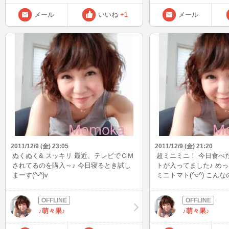
メール
いいね
+1
メール
2011/12/9 (金) 23:05
2011/12/9 (金) 21:20
ぬくぬく& スッキリ 最近、テレビでＣＭ
超ミニミニ！ 今日食べ
されてるのを購入～♪ 今日寝るとき試し
トが入ってました♪ め
まーす(^-^)v
ミニトマト(^○^) こん
かわいい♪
♪萌々果♪
♪萌々果♪