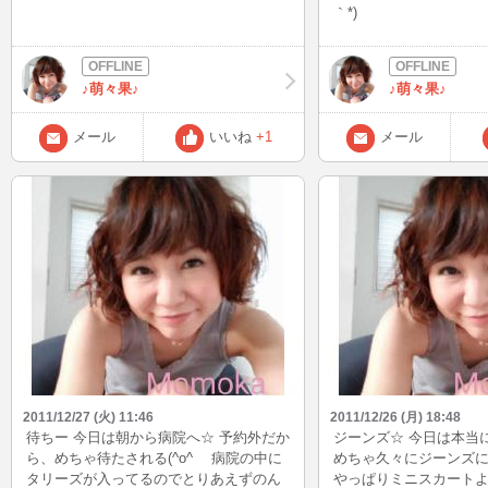
｀*)
♪萌々果♪
♪萌々果♪
メール
いいね
+1
メール
2011/12/27 (火) 11:46
2011/12/26 (月) 18:48
待ちー 今日は朝から病院へ☆ 予約外だか
ジーンズ☆ 今日は本当
ら、めちゃ待たされる(^o^ゞ 病院の中に
めちゃ久々にジーンズにしま
タリーズが入ってるのでとりあえずのん
やっぱりミニスカート