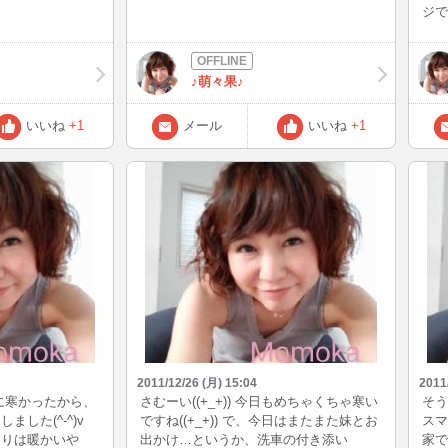
ジで
きた
診察
まし
♪萌々果♪
いいね
+1
メール
いいね
+1
2011/12/26 (月) 15:04
2011
に寒かったから、
さむーい((+_+)) 今日もめちゃくちゃ寒い
そう
した(^-^)v
ですね((+_+)) で、今日はまたまた妹とお
スマ
よりは暖かいや
出かけ…というか、洗車の付き添い
家で