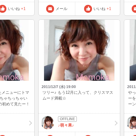
界があります(*≧∀≦*) 本当、自己満足なん
です(*´∀`)♪ ちなみに写真はサイトからダ
いいね
+1
メール
いいね
+1
ウンロード☆
2011/12/7 (水) 19:00
2011
たメニューにトマ
ツリー♪ もう12月に入って、クリスマス
やっ
っちゃちっちゃい
ムード満載☆
ーを
なの初めて見たー！
ーン
た！
えて
テン
♪萌々果♪
今日
ら、