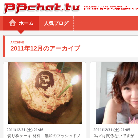
BBchatTV
ホーム
人気ブログ
ARCHIVE
2011年12月のアーカイブ
2011/12/31 (土) 21:46
2011/12/31 (土) 21:05
切り株ケーキ 材料…無印のブッシュドノ
写メは関係ないですが… 