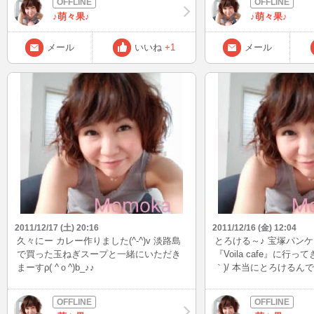
神的にちょっと参ってます(ノ_・,) 体調
♪萌々果♪
♪萌々果♪
もまちまちだし(>_<) で、ストレス発散
のため、妹とランチやら買い物やら行き
まくってます(^_^ゞ まあでもそんなのた
メール
いいね
+1
メール
だの言い訳で、グータラ生活から抜け出
せないだけなのかもしれない(;´д｀) もう
すぐ今年も終わり… どうしたいのか何を
したいのかゆっくり考えて、来年はがん
ばりたいと思います(￣0￣)/ おやすみな
さい(+.+)(-.-)(__)..zzZZ
2011/12/17 (土) 20:16
2011/12/16 (金) 12:04
久々にー カレー作りました(^-^)v 淡路島
とろける～♪ 宝塚パン
で買った玉ねぎスープと一緒にいただき
『Voila cafe』に行っ
まーすρ( ^ｏ^)b_♪♪
｀)/ 本当にとろけるん
ゃ美味しかった(*≧∀≦*)