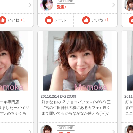
愛里(人・ω・)☆.+゜
れま
愛里♪
でお
の妹
ーい
いいね
+1
メール
いいね
+1
2011/12/14 (水) 23:09
2011
ケーキ専門店
好きなもの♪2 チョコパフェ～(*≧∀≦*) 三
好き
てきましたー♪ヽ(´▽
ノ宮の生田神社の横にあるカフェ♪ 遅く
す(
です♪ めちゃくち
まで開いてるからなかなか使える(^-^)v
ここ
ただ今日はちょっと店内寒かった(^^ゞ
くて