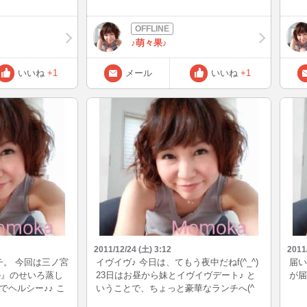
(^_^ゞ ついでにランチにパスタ食べにい
はサ
きました♪ あと、電話帳やっと復活ρ( ^ｏ
´∇
^)b_♪♪
部消
♪萌々果♪
ぁ、
ップ
アッ
いいね
+1
メール
いいね
+1
(^
(>
全く
い<
2011/12/24 (土) 3:12
2011
チ。 今回は三ノ宮
イヴイヴ♪ 今日は、てもう夜中だねf(^_^)
届い
ル』のせいろ蒸し
23日はお昼から妹とイヴイヴデート♪ と
が届
でヘルシー♪♪ こ
いうことで、ちょっと豪華なランチへ(^
せいろ蒸しのお
ー^) そのあとは三ノ宮をウロウロ…ウロ