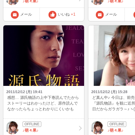
♪萌々果♪
♪萌々果♪
メール
いいね
+1
メール
2011/12/12 (月) 19:41
2011/12/12 (月) 15:28
感想… 源氏物語の上中下巻読んでたから
ど真ん中♪ 今日は、前
ストーリーはわかったけど、原作読んで
『源氏物語』を観に近所
なかったらちょっとわかりにくいかも
日だからガラガラ～♪ヽ(´
(^^ゞ やっぱり2時間で納めるにはなかな
の席に座れました♪ 『
か難しいよね…
いぶ前に本を読んだこ
画だとどんなふうになるか楽
♪萌々果♪
♪萌々果♪
いまから始まりまーす(*^O