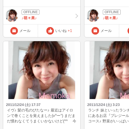
びり本でも読んで待つかな…
((o(^∇^)o))
♪萌々果♪
♪萌々果♪
メール
いいね
+1
メール
2011/12/24 (土) 17:37
2011/12/24 (土) 3:23
イヴ♪ 髪の毛のびたなー♪ 最近はアイロ
ランチ 妹といったラン
ンで巻くことを覚えました(v^ー°) まだま
にあるお店『プレジー
だ慣れなくてうまくいかないけど(^^ゞ 今
コース♪ 野菜がいっぱい
日はめちゃ寒いですね((+_+)) こんな日は
れに、食前酒、前菜、