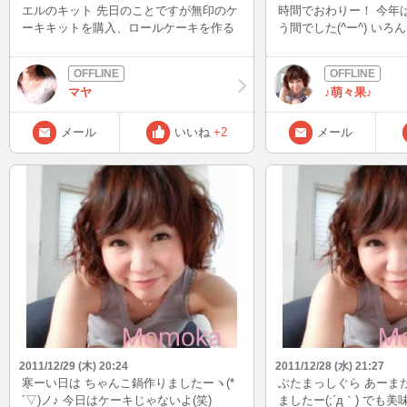
エルのキット 先日のことですが無印のケ
時間でおわりー！ 今年
ーキキットを購入、ロールケーキを作る
う間でした(^ー^) い
要領で切り株のケーキを作りました。 形
また別れもあったけど
はとんでもなくいがんでいますが、キッ
れられない1年になりまし
トで作ったものなので味はよかったで
以降、なかなかBBもin
マヤ
♪萌々果♪
す。 一応クリスマスケーキということで
ど、それでも私とお話
チョコペンでイエスの顔を描きました
当にありがとうございまし
が、自分の画力に問題があるせいで、ど
2012年はもう少しがん
メール
いいね
+2
メール
う頑張って描いても長髪＋ヒゲ＝麻原彰
す♪ では、良いお年をo(
晃のようになってしまいます。 ちなみに
よろしくお願いいたします(
ケーキを切るときは顔の部分から包丁で
アイスはコンビニで買
切り裂いて六等分にしました。 イエスを
チゴチョコアイス☆ め
祝う聖誕祭にイエスの顔を切るという罰
いです～(*≧∀≦*)
当たりな行為をしてしまいました。
2011/12/29 (木) 20:24
2011/12/28 (水) 21:27
寒ーい日は ちゃんこ鍋作りましたーヽ(*
ぶたまっしぐら あーま
´▽)ノ♪ 今日はケーキじゃないよ(笑)
ましたー(;´д｀) でも美