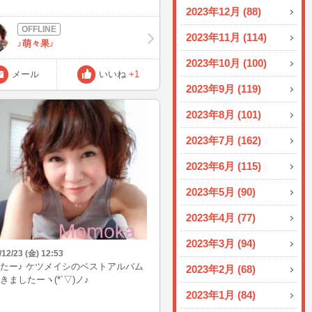
プライズもあり、楽しかったです(*
2023年12月 (88)
｀*) そうそう、先週にまた電話帳が全
えてしまったのです(*ToT) でもま
2023年11月 (114)
♪萌々果♪
前回の失敗もありちゃんとバックア
もしてたんですが… ドコモがバック
2023年10月 (100)
プ機能だけずっとメンテナンス中で
メール
いいね
+1
_^;) もう1週間私の電話帳は空っぽです
2023年9月 (119)
_<) というわけで、メールが届いても
誰かわかりません(;´д｀) ごめんなさ
2023年8月 (101)
(_ _*)> いつ復活するんだろ…
2023年7月 (162)
2023年6月 (115)
2023年5月 (90)
2023年4月 (77)
2023年3月 (94)
/12/23 (金) 12:53
たー♪ ケツメイシのベストアルバム
2023年2月 (68)
きましたーヽ(*´▽)ノ♪
2023年1月 (84)