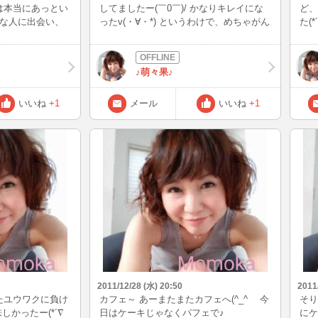
は本当にあっとい
してましたー(￣0￣)/ かなりキレイにな
ど、
ろんな人に出会い、
ったv(・∀・*) というわけで、めちゃがん
た(
、私にとっては忘
ばったので 晩御飯は“フライパンで作るす
レブ
た( ￣▽￣) 夏
き焼き♪”にしました(o^-')b ! 〆はうどんを
できなかったけ
入れて食べました(≧▽≦) 美味しかったー
♪萌々果♪
してくれた方、本
(*´∇｀*)
たm(__)m
ばりたいと思いま
いいね
+1
メール
いいね
+1
*⌒O⌒)ｂ 新年も
*^▽^*) 写メの
ったゴディバのイ
ちゃくちゃ美味し
2011/12/28 (水) 20:50
2011
たユウワクに負け
カフェ～ あーまたまたカフェへ(^_^ゞ 今
そり
味しかったー(*´∇
日はケーキじゃなくパフェで♪
にケ