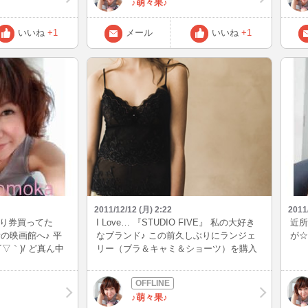
♪萌々果♪
いいね
+1
メール
いいね
+1
2011/12/12 (月) 2:22
2011
売り券買ってた
I Love… 『STUDIO FIVE』 私の大好き
近所
の映画館へ♪ 平
なブランド♪ この前久しぶりにランジェ
が☆
▽｀)/ ど真ん中
リー（ブラ＆キャミ＆ショーツ）を購入
源氏物語』は、だ
(*^^*) おしゃれは見えないところから…♪
とがあるから、映
デザインや繊細なレースがとっても可愛
しみo(^o^)o
いSTUDIO FIVE♪ コレクションごとに物
♪萌々果♪
^*)
語があって、女の子にしかわからない世