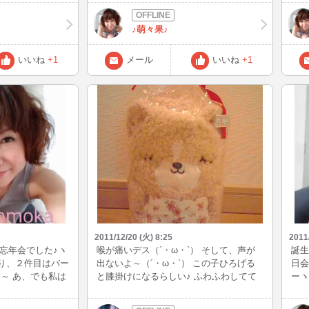
、デザートにコー
ウロと約8時間もしてました(笑) 最近、本
o) お店の雰囲気
当妹とお出かけが多い(^_^ゞ いちばん気
♪萌々果♪
った♪♪♪
楽でいいけどね(*^^*) 妹であり、親友でも
あり♪ 写メは今日のお出かけスタイルで
した☆
いいね
+1
メール
いいね
+1
2011/12/20 (火) 8:25
2011
の忘年会でした♪ヽ
喉が痛いデス（´・ω・`） そして、声が
誕生
始まり、２件目はバー
出ないよ～（´・ω・`） この子ひろげる
日会
～ あ、でも私は
と膝掛けになるらしい♪ ふわふわしてて
ーヽ
(^o^ゞ
手触り優しくて感動 (=´；ω；｀=) あった
フレ
かいな・+゜・。（*´∀｀*）・゜+。+・
うこ