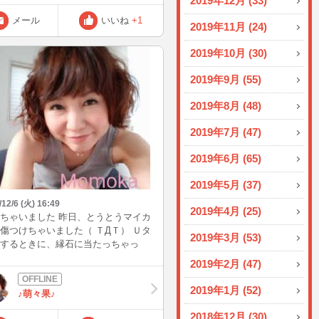
2019年12月 (33)
メール
いいね
+1
2019年11月 (24)
2019年10月 (30)
2019年9月 (55)
2019年8月 (48)
2019年7月 (47)
2019年6月 (65)
2019年5月 (37)
/12/6 (火) 16:49
2019年4月 (25)
ちゃいました 昨日、とうとうマイカ
傷つけちゃいました（ ＴДＴ） Ｕタ
2019年3月 (53)
するときに、縁石に当たっちゃっ
Σ(×_×;)! 妹が、「無理やで！」て教
2019年2月 (47)
くれたにもかかわらず、反応がワン
ポ遅い私は…(*ToT) というわけで、
2019年1月 (52)
♪萌々果♪
MITSUBISHIに行ってみてもらった
"タッチペンで隠せるよ"とのこと。
2018年12月 (30)