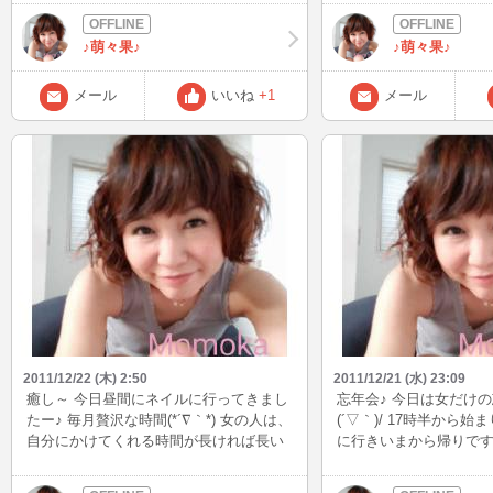
ロングブーツで♪ ホワイトクリスマスに
肉、ごはんにお味噌汁
なればいいなぁ(’-’*)♪
ヒーもついてます(o^－^
♪萌々果♪
♪萌々果♪
もよく、めちゃ美味しか
メール
いいね
+1
メール
2011/12/22 (木) 2:50
2011/12/21 (水) 23:09
癒し～ 今日昼間にネイルに行ってきまし
忘年会♪ 今日は女だけ
たー♪ 毎月贅沢な時間(*´∇｀*) 女の人は、
(´▽｀)/ 17時半から
自分にかけてくれる時間が長ければ長い
に行きいまから帰りです
ほど癒されます☆ 最近、全然BBにinでき
一滴もお酒は飲んでません
てません…ていうかできません。。。 精