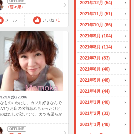
2021年12月 (54)
した♪ 料理も美味しかったし、女3人
♪萌々果♪
しゃべりもして楽しかった(*^^*) 義理
2021年11月 (51)
は25歳になりました☆ わかーーーー
(笑)
メール
いいね
+1
2021年10月 (66)
2021年9月 (104)
2021年8月 (114)
2021年7月 (83)
2021年6月 (40)
2021年5月 (48)
2021年4月 (44)
/12/14 (水) 23:06
2021年3月 (40)
なもの♪ わたし、カツ丼好きなんで
*≧∀≦*) お店の名前忘れちゃったけど、
2021年2月 (33)
のはだしが効いてて、カツも柔らか
美味しかったー♪ヽ(´▽｀)/
2021年1月 (48)