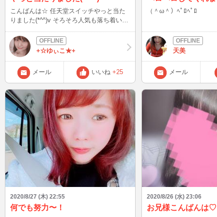
こんばんは☆ 任天堂スイッチやっと当た
（＾ω＾）ﾍﾟﾛﾍﾟﾛ
りました(*^^)v そろそろ人気も落ち着いて
来たのかな？？ 11月に桃鉄が発売される
みたいなのでとても楽しみです！ どうぶ
つの森セットが当たったのでどうぶつの森
+☆ゆぃこ★+
天美
やってみま～す♪
メール
いいね
+25
メール
2020/8/27 (木) 22:55
2020/8/26 (水) 23:06
何でも努力〜！
お兄様こんばんは♡