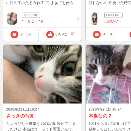
に目の下のたるみね(T_T) まぁでも仕方な
取れないので 会いた時
い だって、来年には孫が産まれるんです
出します♡ その時は是非遊びに来て欲し
から そりゃあ歳も取るわけです でも、ま
いな♡
だまだ女でいたいので 急激に老け込まな
*・りこ・*☆
ほのか.*・
いように気をつけます こんな私ですが、
仲良くして下さいね(^^) プロフ写真は2年
メール
いいね
+10
メール
くらい前のものですm(_ _)m
2020/8/22 (土) 16:27
2020/8/22 (土) 16:24
さっきの写真
本当なの？
ちょっぴり不機嫌な顔の写真 載せてしま
10月からタバコ値上げ？
ったけど 本当はとーっても可愛いんです
勘弁してほしいんですけど