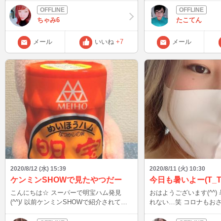
来ました...夏がまだ続
いですが、あーつーいー
ちゃみ6
たこてん
ころもあるそうで。いや
2020... 猛烈に人恋しいこの頃です~ おん
メール
いいね
+7
メール
なじ人いませんか?育みま
はまた
2020/8/12 (水) 15:39
2020/8/11 (火) 10:30
ケンミンSHOWで見たやつだー
今日も暑いよー(T_T
こんにちは☆ スーパーで明宝ハム発見
おはようございます(^^)
(^^)/ 以前ケンミンSHOWで紹介されてい
れない…笑 コロナもお
て 1度食べてみたかったので嬉しい！！
けられない… 早くコロ
オススメの食べ方があれば教えて下さい♪
皆んなも気をつけてね(о´∀