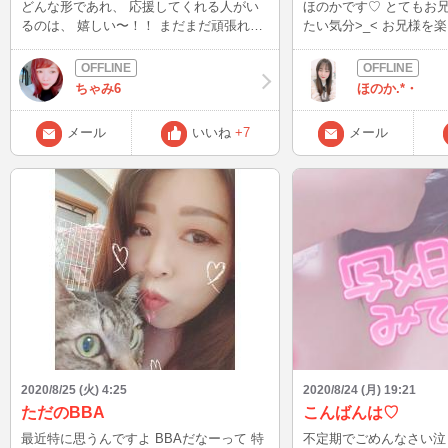
どんな形であれ、 応援してくれる人がい
ほのかです♡ とてもお兄様方とお話しし
るのは、 嬉しい〜！！ まだまだ頑張れ
たい気分>_< お兄様を楽しませるのがお仕
る〜！ 毎日たくさん笑って 毎日楽しみた
事なのに ほのかが弱気
い！！ 明日は、昼夜仕事だから 自分自身
はだめですね泣 たまには弱いとこ見せて
楽しんで頑張る✩︎⡱
も嫌いにならないかなぁ？？(･･
ちゃみ6
ほのか.*・
も甘えたくなってしまったので
仲良しのお兄様にまで迷
メール
いいね
+7
メール
て…汗 申し訳ないです>_< ほのか頑張り
ます♪ お兄様も明日から
れるように 精一杯ほのか
なみに、ツインテールし
2020/8/25 (火) 4:25
2020/8/24 (月) 19:21
ただのBBA
こんばんは♡
最近特に思うんですよ BBAだなーって 特
不定期でごめんなさい泣 なかなか時間