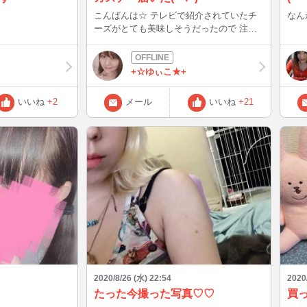
こんばんは☆ テレビで紹介されていたチ
なん
ーズがとても美味しそうだったので 注文
してみました♪ テレビの影響か、届くまで
に3ヶ月かかりました(・o・) プチプチ食感
と噛めば噛むほど旨味が！！ 私はお酒は
+☆ゆぃこ★+
飲めないのですが、きっと！！おつまみに
ぴったりだと思います♪
いいね
+2
メール
いいね
+21
2020/8/26 (水) 22:54
2020
たった今撮った写真♡♡
買っ