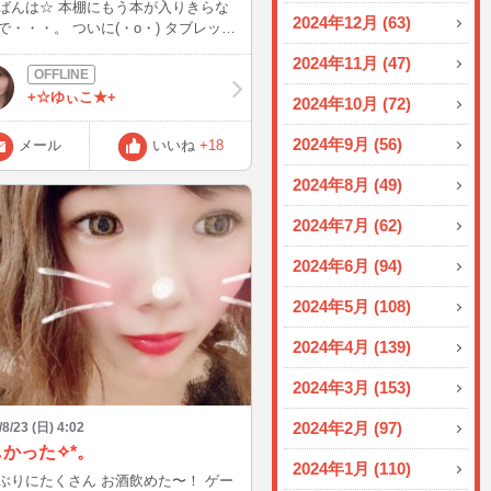
 本棚にもう本が入りきらな
2024年12月 (63)
。 ついに(・o・) タブレット
！！ 本当は、Kindle専用を購
2024年11月 (47)
ようかな？と思っていたのですが 白
せっかく読み放題プランに加入したの
+☆ゆぃこ★+
2024年10月 (72)
小説以外を読む時にカラーで読みたい
トにしました♪
2024年9月 (56)
メール
いいね
+18
何読もうかなぁ～ 新し物を手にす
なぜこんなにワクワクするのかな♪
2024年8月 (49)
2024年7月 (62)
2024年6月 (94)
2024年5月 (108)
2024年4月 (139)
2024年3月 (153)
2024年2月 (97)
/8/23 (日) 4:02
かった✧︎*。
2024年1月 (110)
ぶりにたくさん お酒飲めた〜！ ゲー