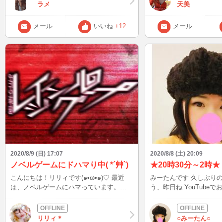
ラメ
天美
メール
いいね
+12
メール
2020/8/9 (日) 17:07
2020/8/8 (土) 20:09
ノベルゲームにドハマり中( *´艸`)
★20時30分～2時★
こんにちは！リリィです(๑•ω•๑)♡ 最近
みーたんです 久しぶりのブロ
は、ノベルゲームにハマっています。
う、昨日ね YouTubeで
元々ひぐらしが好きで(これはゲームって
ーメンを 食べたののね！ 自分が今まで
感じじゃないけど) 最近はコレ！ レイジン
べたなかで 一番辛かっ
グループ！ (/´△`＼) 皆さん人狼ゲームは
(>_<) 今日も、お尻の穴が くすぶってます
リリィ＊
○みーたん○