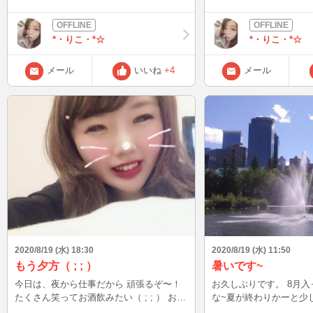
(〃∇〃) 2人の名誉の為に可愛い写真載せ
然関係ないけど かわいいで
ておきます♪
*・りこ・*☆
*・りこ・*☆
メール
いいね
+4
メール
2020/8/19 (水) 18:30
2020/8/19 (水) 11:50
もう夕方（ ; ; ）
暑いです~
今日は、夜から仕事だから 頑張るぞ〜！
お久しぶりです。 8月
たくさん笑ってお酒飲みたい（ ; ; ） お風
な~夏が終わりかーと少
呂に入って半身浴だ⑅︎◡̈︎*
ましたら先週末からぼわ