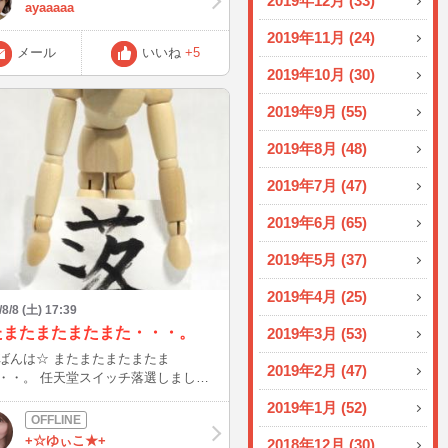
2019年12月 (33)
スイーツだけど、ほんとにガチな抹茶
ayaaaaa
なんよ(o^^o) 苦味があるやつ♪ 流行
2019年11月 (24)
ダルゴナも飲めて、デブ活最高でし
メール
いいね
+5
（笑） 明日からまた食事制限がんば
2019年10月 (30)
ろ～♪ 今日は22:30頃～インします☆
2019年9月 (55)
2019年8月 (48)
2019年7月 (47)
2019年6月 (65)
2019年5月 (37)
2019年4月 (25)
/8/8 (土) 17:39
たまたまたまたまた・・・。
2019年3月 (53)
☆ またまたまたまたま
2019年2月 (47)
天堂スイッチ落選しました
かったな
2019年1月 (52)
募に何かコツでもあるのか
さんが懐かし
+☆ゆぃこ★+
2018年12月 (30)