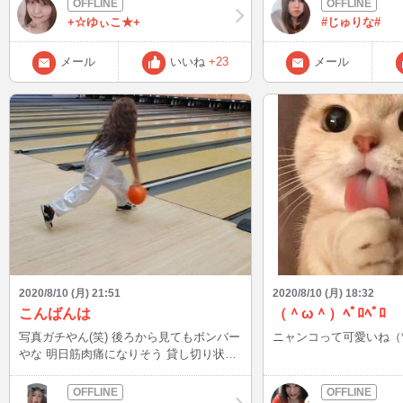
食べるの楽しみ～！
+☆ゆぃこ★+
#じゅりな#
メール
いいね
+23
メール
2020/8/10 (月) 21:51
2020/8/10 (月) 18:32
こんばんは
（＾ω＾）ﾍﾟﾛﾍﾟﾛ
写真ガチやん(笑) 後ろから見てもボンバー
ニャンコって可愛いね（*
やな 明日筋肉痛になりそう 貸し切り状態
でした(^_^) また書くよん