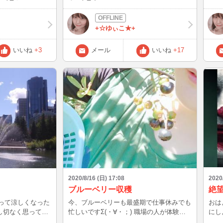
しょ？(*´∀｀*)
ているので Kindleで電子書籍にしようかな
ラン！！ めちゃめちゃ
ぁ。 でも本をめくる時の紙の感触と印刷
食べてみた
の香りが好きだからなぁ。。。 無限に入
すか
+☆ゆぃこ★+
る本棚が欲しい(._.)
いいね
+3
メール
いいね
+17
2020/8/16 (日) 17:08
2020
ブルーベリー収穫
絶
入って涼しくなった
今、ブルーベリーも最盛期で仕事休みでも
おはよう
し切なく思ってい
忙しいですΣ(・∀・；) 職場の人が体験し
にし
っと暑さが戻って
たいということで、今日一緒に摘み取りし
ちゃ