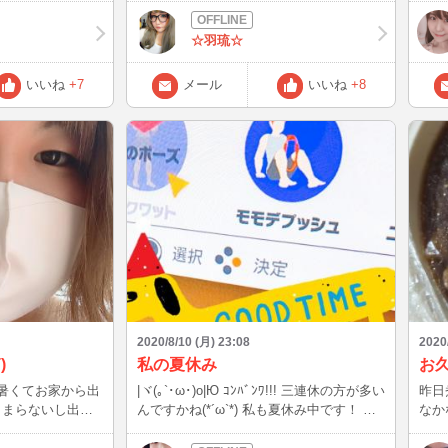
いてるってのは嬉し
ました。 暑いから大変ですが、堪能出来
は、JOK
。日本は猛暑なと
ましたと言ってくれたので良かったかな。
選ぶ
☆羽琉☆
ー大変ですね
もうすぐ、栗の時期なんでしばらくはゆっ
望感で
くり出来なさそうですΣ(・∀・；)
を観
いいね
+7
メール
いいね
+8
しょ~笑 それで
2020/8/10 (月) 23:08
2020
)
私の夏休み
お
 暑くてお家から出
|ヾ(｡`･ω･)o|Ю ｺﾝﾊﾞﾝﾜ!!! 三連休の方が多い
昨日
さまらないし出掛
んですかね(*´ω`*) 私も夏休み中です！ リ
なか
ナなくなれー！！
ングフィットアドベンチャーしてます
しくいた
`о)
☆*。やり続けたらガッキーにならんかな
よう