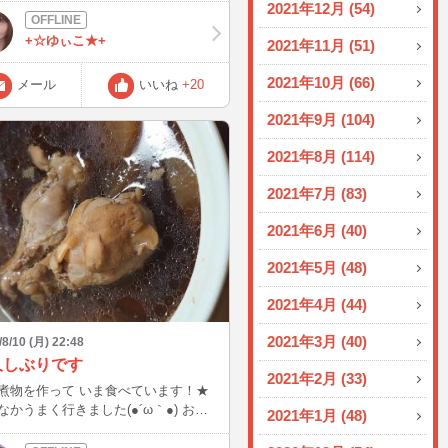
2021年12月 (54)
ERから。 うっ・・・。1個目に
べき映画ではないですね・・・。 絶
+☆ゆぃこ★+
2021年11月 (51)
心が潰されそう。 久しぶりに映画
て疲れました(T_T)
2021年10月 (66)
メール
いいね
+20
2021年9月 (104)
2021年8月 (114)
2021年7月 (83)
2021年6月 (40)
2021年5月 (48)
2021年4月 (44)
2021年3月 (40)
/8/10 (月) 22:48
久しぶりです
2021年2月 (33)
煮物を作って いま食べています！★
なかうまく行きました(●´ω｀●) おい
2021年1月 (48)
だきます★ コロナ落ち着きます
に