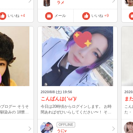
抹茶
ラメ
が好き
りの
いいね
+4
メール
いいね
+9
た。
2020/8/8 (土) 19:56
2020
こんばんは( 'ω')/
ま
グー そうそ
今日は20時頃からログインします。 お時
こんばんは
お馴染みの 18禁ラ
間あればぜひいらしてください〜！ その
た・・・。 任
食
後は8/10の夜INします！ 宜しくお願い致
(T_T) お盆休みにゲームした
たかも！！？！？
します！
ぁ・・・。 応
なぁ。 懸賞生活のなすび
うにv