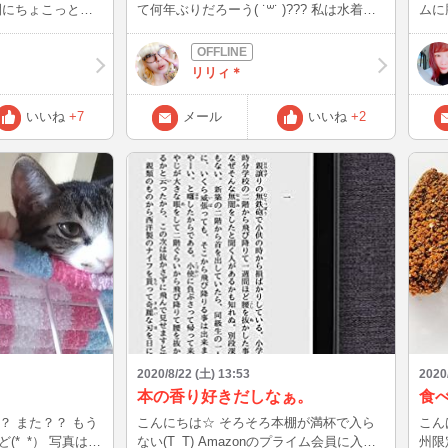
間にちょこっと顔
て何年ぶりだろーう( ˙꒳​˙ )??? 私は水着に
ムに
浮き輪装備！準備万全です！ 浮き輪は…
（ ; ; ） たくさん笑うこともできたし よ
リリィ泳げないから;;(∩´～`∩);; しばらく
かっ
泳いだ後は、売店でカレーを買って食べた
リリィ＊
よ٩(๑>ᴗ<๑)۶ さらに泳いで満足したら、
ひまわり畑へ〜(❁´ω`❁) 凄く綺麗で絵本の
いいね
+7
メール
いいね
+2
中みたいでした☆ ひまわりを1本貰ってい
いとのことで、 小さなのをひとつ、頂き
ました。 それを耳飾りにしたりして( *´艸
`) ひまわり畑で飲むサイダーは美味しかっ
たなあ！ 今年は夏らしいこと全然出来て
いなかったので、夏が1日に凝縮された感
じの日になりました！"(ﾉ*>∀<)ﾉ プロフィ
ール画像もしれっと、海とひまわり畑の写
真入れてみたからチェックしてみてね！
(๑•ω-๑)♡ リリィでしたっ♡
2020/8/22 (土) 13:53
2020
本の香り好きだしなぁ。
食べ
？ また？？ もう
こんにちは☆ そろそろ本棚が満杯で入ら
こんばんは☆
(*_*） 写真は全
ない(T_T) Amazonのプライム会員に入っ
州限