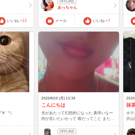
～いや来世でも無理だな(((´・ω・`))) そっ
あっちゃん
ち暑いねとかコロナ大丈夫？って連絡くれ
てありがとうございます┏○ﾍﾟｺ 気にかけ
いいね
+13
メール
いいね
+7
て貰えるって嬉しいね´ω`) Wi-Fiの調子が
悪くチャットの会話が上手く行かない時が
あって申し訳ない最近ですが私は元気です
( ﾟ∀ﾟ)o彡ﾟ
2020/8/10 (月) 13:38
2020
こんにちは
抹
´∀｀*）
光があたって幻想的になった 鼻痒いなー
ホテ
何が言いたいかって 暇だってこと また書
沢山
くよん(^_^)
夜ご飯
ツ嬉