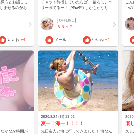
チャット待機していたらば… 後ろにシェ
こんばんは☆
リー寝てるー！ (*ΦωΦ*) しかもかなり無
いので・・・
になってしまって
防備に！( *´艸`)クスクス つい撮っちゃい
購入しました
ました。 すっかり親バカです( ´ ▽ ` )ﾉ そ
入し
;) でもで
っとプロフィール画像にも入れちゃいまし
黒で
リリィ＊
す（ ; ; ）
た。 今日はまだまだログインするので、
で 
惑かけてしまっ
リリィと遊んでねー！ (๑•ω•๑)♡
なぁ。 と思い。タブレッ
いいね
+4
メール
いいね
+4
まずは
お仕事など 頑張
ると
癒しますね♡ ち
てみました~！
2020/8/24 (月) 11:01
2020
夏ー！海ー！！！！
楽し
が
先日友人と海に行ってきました！ 海なん
久し