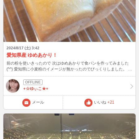
2024/8/17 (土) 3:42
愛知県産 ゆめあかり！
前の粉を使いきったので 次はゆめあかりで食パンを作ってみました
(^^) 愛知県に小麦粉のイメージが無かったのでびっくりしました。 美
味しいといいなぁ(o^^o)
+☆ゆぃこ★+
メール
いいね
+21