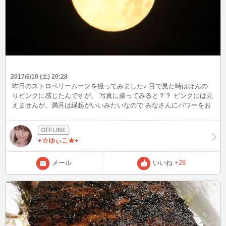
2017/6/10 (土) 20:28
昨日のストロベリームーンを撮ってみました♪ 目で見た時はほんの
りピンクに感じたんですが、 写真に撮ってみると？？ ピンクには見
えませんが、満月は縁起がいいみたいなので みなさんにパワーをお
すそ分けです～(^^)/
+☆ゆぃこ★+
メール
いいね
+28