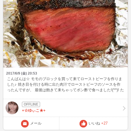
2017/6/9 (金) 20:53
こんばんは☆ モモのブロックを買って来てローストビーフを作りま
した♪ 焼き目を付ける時に出た肉汁でローストビーフのソースを作
ったんですが、 最後は飽きて来ちゃってポン酢で食べました!(^^)! た
くさん作ったので、明日今流行ってるローストビーフ丼にして 食べ
てみようかな(^^)/
+☆ゆぃこ★+
メール
いいね
+27