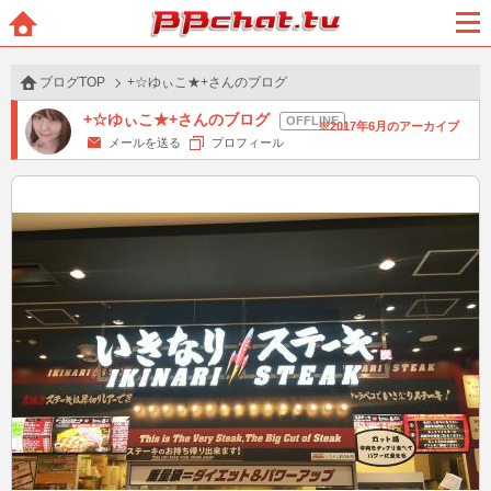
BBchatTV
ホー
メニ
ム
ュー
ブログTOP
+☆ゆぃこ★+さんのブログ
+☆ゆぃこ★+さんのブログ
2017年6月のアーカイブ
メールを送る
プロフィール