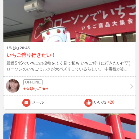
1/6 (火) 20:45
いちご狩り行きたい！
最近SNSでいちごの投稿をよく見て私も いちご狩りに行きたい(*'▽')
ローソンのいちごミルクが大バズリしているらしい。 中毒性がある
みたいです。。。 ハマるの怖いけどハマってみたい!(^^)!
+☆ゆぃこ★+
メール
いいね
+20