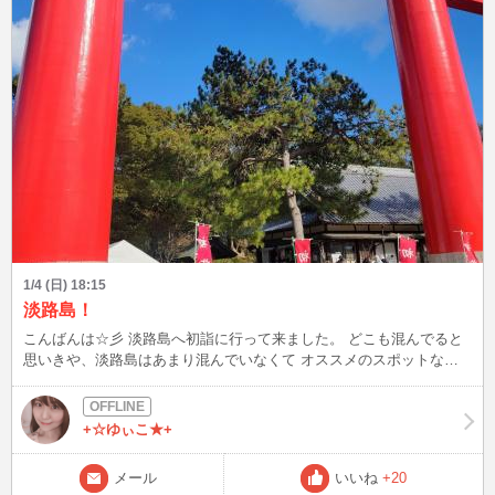
1/4 (日) 18:15
淡路島！
こんばんは☆彡 淡路島へ初詣に行って来ました。 どこも混んでると
思いきや、淡路島はあまり混んでいなくて オススメのスポットなん
ですよね～ 海も綺麗だし、明石海峡大橋を渡る時のドキドキ感が大
好き(*'▽') みなさんはどこかお参りに行きましたか？ 好きな神社教え
て欲しいなぁ。 よかったら、新年会しませんか？
+☆ゆぃこ★+
メール
いいね
+20