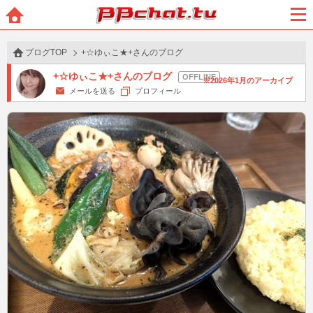
BBchatTV
ホー
メニ
ム
ュー
ブログTOP
+☆ゆぃこ★+さんのブログ
+☆ゆぃこ★+さんのブログ
2026年1月のアーカイブ
メールを送る
プロフィール