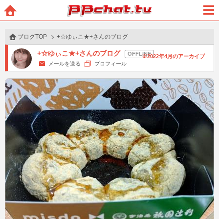
BBchatTV
ホー
メニ
ム
ュー
ブログTOP
+☆ゆぃこ★+さんのブログ
+☆ゆぃこ★+さんのブログ
2022年4月のアーカイブ
メールを送る
プロフィール