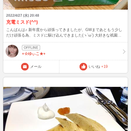
2022/4/27 (水) 20:48
充電ミスド(^^)
こんばんは♪ 新年度から頑張ってきましたが、GWまであともう少し
だけ頑張る為、ミスドに駆け込んできました(ヽ´ω`) 大好きな祇園辻
利とのコラボ。 宇治抹茶 黒蜜きなこの生ポンデ～♪ もっちりしたは
るわぁ(´`*) チャージ完了～(o^^o)
+☆ゆぃこ★+
メール
いいね
+19