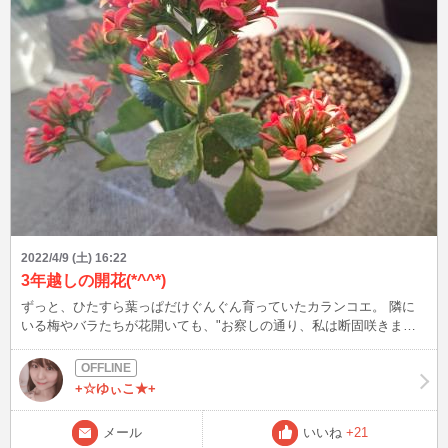
2022/4/9 (土) 16:22
3年越しの開花(*^^*)
ずっと、ひたすら葉っぱだけぐんぐん育っていたカランコエ。 隣に
いる梅やバラたちが花開いても、"お察しの通り、私は断固咲きませ
んよ"と頑なに咲かなかったカランコエが… 3年過ぎてやーーっと！
お花を咲かせてくれました～(*^^*)♪ 嬉しいーー！！ 実はこの子、私
のギャラリー2枚目の小さく可愛い葉っぱちゃんだったんです。 あん
+☆ゆぃこ★+
なに小さかったのに、立派に綺麗な花を咲かせて見せてくれて、あり
がとう♪ 春の陽気とカランコエで、清々しい週末の朝を過ごせました
メール
いいね
+21
(o^^o)