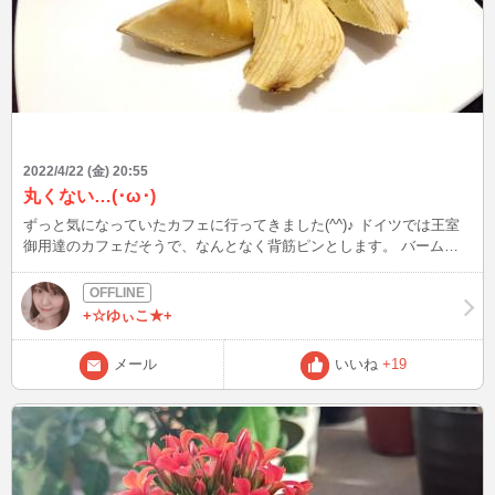
2022/4/22 (金) 20:55
丸くない…(･ω･)
ずっと気になっていたカフェに行ってきました(^^)♪ ドイツでは王室
御用達のカフェだそうで、なんとなく背筋ピンとします。 バームク
ーヘンを注文したら… んん、、？！ あの丸いやつじゃない。 想像と
違うのが来てビックリしました。 ドイツではこうなのかなぁ？ 本場
を楽しむには良いんでしょうねぇ(^^)♪ …クラブハリエ行きたい(ボソ
+☆ゆぃこ★+
ッ)
メール
いいね
+19