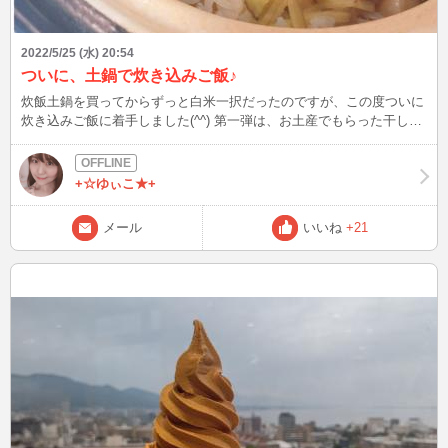
2022/5/25 (水) 20:54
ついに、土鍋で炊き込みご飯♪
炊飯土鍋を買ってからずっと白米一択だったのですが、この度ついに
炊き込みご飯に着手しました(^^) 第一弾は、お土産でもらった干し貝
柱と生姜の炊き込みご飯です♪ 前晩から干し貝柱を水で戻しその出汁
で炊いたので、炊きあがりの香りから もう絶対美味しいってわか
る…( ´ｰ`)！ お酒は弱くて飲めないけど 「この香りで飲める！」とい
+☆ゆぃこ★+
う気持ちがなんとなく分かりました。 食べると噛むほどにお米から
帆立の味がして 生姜も効いてて美味しい～(o^^o) まだ3合の炊き方し
メール
いいね
+21
か知らないけど… お弁当に持っていけるからいっか！笑