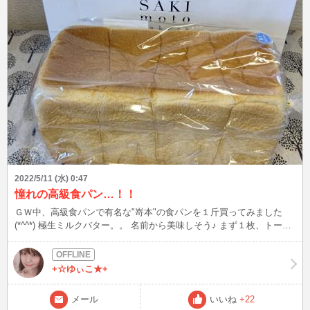
2022/5/11 (水) 0:47
憧れの高級食パン…！！
ＧＷ中、高級食パンで有名な"嵜本"の食パンを１斤買ってみました
(*^^*) 極生ミルクバター。。 名前から美味しそう♪ まず１枚、トース
トバターで食べてみたましたが、、、ん？？ もしやと思い何もつけ
ずに頂いてみると、、、やっぱり！！ 何も付けない方が断然好き～
(*^^*) 色々アレンジもあるみたいですが、私はとりあえずそのままで
+☆ゆぃこ★+
満足だなぁ♪ 結局、最後の１枚までこんがりトーストで頂き、美味し
くて幸せいっぱいのＧＷでした(o^^o) …と、ふと嵜本さんのホームペ
メール
いいね
+22
ージを見ると ～パン職人の思い～ 「これはぜひ、生のまま楽しんで