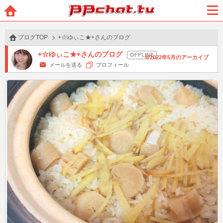
BBchatTV
ホー
メニ
ム
ュー
ブログTOP
+☆ゆぃこ★+さんのブログ
+☆ゆぃこ★+さんのブログ
2022年5月のアーカイブ
メールを送る
プロフィール