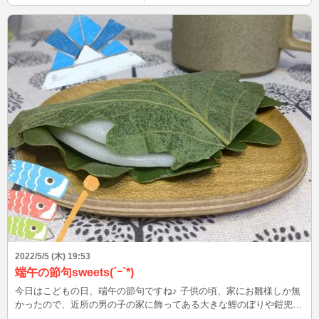
ほしい食パンですね」 …(( °▽ ° )) パン職人さん、本当にごめんなさ
い。 また機会があれば買ってみようと思います♪
2022/5/5 (木) 19:53
端午の節句sweets(´ｰ`*)
今日はこどもの日、端午の節句ですね♪ 子供の頃、家にお雛様しか無
かったので、近所の男の子の家に飾ってある大きな鯉のぼりや鎧兜を
見せてもらいたくて、よく遊びに行ったのを思い出します(^^) ＧＷ中