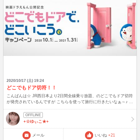
2020/10/17 (土) 19:24
どこでもドア切符！！
こんばんは☆ JR西日本より2日間全線乗り放題、のどこでもドア切符
が発売されているんですが こちらを使って旅行に行きたいなぁ～♪ 大
阪→広島→福岡かなぁ？せっかく乗り放題なので普段行かないような
所にも行きたいです(^^)/ オススメの場所などありますか？？
+☆ゆぃこ★+
メール
いいね
+21