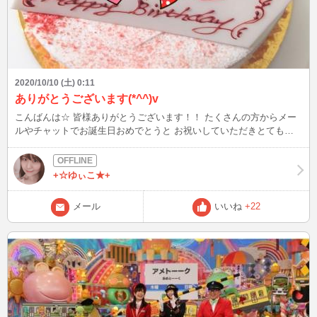
2020/10/10 (土) 0:11
ありがとうございます(*^^)v
こんばんは☆ 皆様ありがとうございます！！ たくさんの方からメー
ルやチャットでお誕生日おめでとうと お祝いしていただきとても嬉
しいです。 お友達にもお祝いして貰いました♪ はぁ～(*´з`) 幸せだー
ーーーー！
+☆ゆぃこ★+
メール
いいね
+22