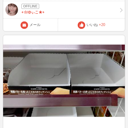
(^^)!
+☆ゆぃこ★+
メール
いいね
+20