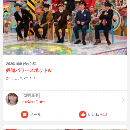
2020/10/9 (金) 0:51
鉄道パワースポットw
かっこいいー！！
+☆ゆぃこ★+
メール
いいね
+18