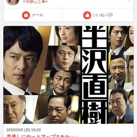
+☆ゆぃこ★+
メール
いいね
+20
2020/10/5 (月) 19:20
見逃しにやっとアップされた～♪