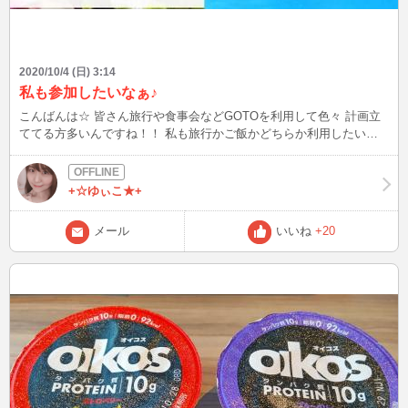
2020/10/4 (日) 3:14
私も参加したいなぁ♪
こんばんは☆ 皆さん旅行や食事会などGOTOを利用して色々 計画立
ててる方多いんですね！！ 私も旅行かご飯かどちらか利用したいな
ぁ～♪
+☆ゆぃこ★+
メール
いいね
+20