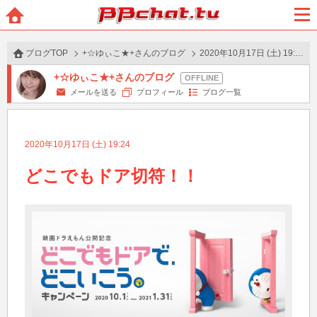
BBchatTV
ホー
メニ
ム
ュー
ブログTOP
+☆ゆぃこ★+さんのブログ
2020年10月17日 (土) 19:24 の投稿
+☆ゆぃこ★+さんのブログ
メールを送る
プロフィール
ブログ一覧
2020年10月17日 (土) 19:24
どこでもドア切符！！