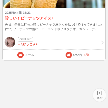
2025/5/4 (日) 16:21
珍しい！ピーナッツアイス♪
先日、奈良に行った時にピーナッツ屋さんを見つけて行ってきました
(*^^*) ピーナッツの他に、アーモンドやピスタチオ、カシューナッ
ツ、マカデミアナッツなどなど 店内にはバラエティ豊かなナッツ商
品が並んでいてどれも美味しそうでした(o^^o) ピーナッツアイスもあ
ったので食べてみたら、ナッツの香り強めで味も濃厚！ ピーナッツ
+☆ゆぃこ★+
バターの味ともまた違っててめちゃくちゃ美味しいーー♪ 暑くなって
くるとアイスが恋しくなる季節ですよね。 …まぁ一年通して食べち
メール
いいね
+20
ゃうんですけど笑 奈良はかき氷も有名なので、今度行ったらかき氷
屋さん巡りしたいなぁ～(^^♪
PAGE TOP