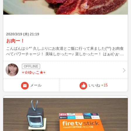
2020/3/19 (木) 21:19
お肉ー！
こんばんは☆*° 久しぶりにお友達とご飯に行って来ました(^^) お肉食
べてパワーチャージ！ 美味しかったー♪ 楽しかったー！ はぁε(･д･｀
*)ﾊｧ… 地下鉄ガラガラだぁ。 嬉しいような悲しいような。
+☆ゆぃこ★+
メール
いいね
+15