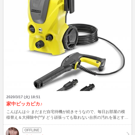
2020/3/17 (火) 18:51
家中ピッカピカ♪
こんばんは☆ まだまだ自宅待機が続きそうなので、毎日お部屋の模
様替え＆大掃除中(^^)/ どう頑張っても取れない台所の汚れを落とす為
に ついにケルヒャー買っちゃいました(/・ω・)/ どんどん汚れが綺麗
に落ちていく～♪ はぁ～爽快！！