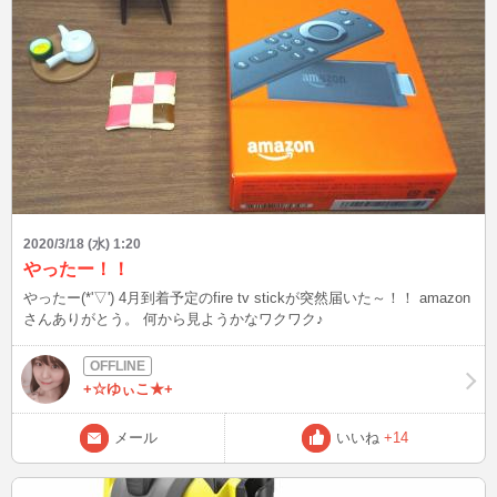
2020/3/18 (水) 1:20
やったー！！
やったー(*'▽') 4月到着予定のfire tv stickが突然届いた～！！ amazon
さんありがとう。 何から見ようかなワクワク♪
+☆ゆぃこ★+
メール
いいね
+14