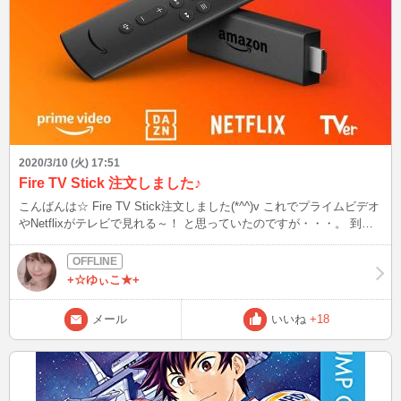
2020/3/10 (火) 17:51
Fire TV Stick 注文しました♪
こんばんは☆ Fire TV Stick注文しました(*^^)v これでプライムビデオ
やNetflixがテレビで見れる～！ と思っていたのですが・・・。 到着
日(-.-) 4月23日以降・・・。 皆さん自宅待機の方が多いから注文殺到
なのかな？ (T_T) もぉ～！！！しっかりしたい(;_;) 4月23日が待ち遠
しい！
+☆ゆぃこ★+
メール
いいね
+18