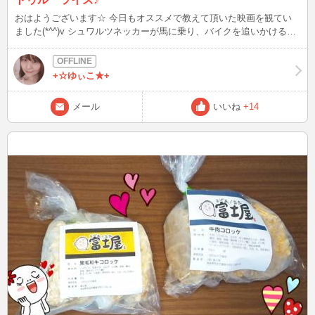
おはようございます☆ 今日もオススメで教えて頂いた映画を観てい
ました(*^^)v シュワルツネッカーが馬に乗り、バイクを追いかけるシ
ーン 衝撃的でした！！ 最近はCGで作られた世界が多いですが、昔の
映画は実在する場所での撮影なので ロケ地巡りが出来て楽しそうで
すね(^^)/
+☆ゆぃこ★+
メール
いいね
+14