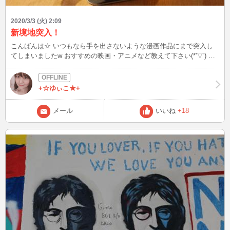
2020/3/3 (火) 2:09
新境地突入！
こんばんは☆ いつもなら手を出さないような漫画作品にまで突入し
てしまいましたw おすすめの映画・アニメなど教えて下さい(*'▽') い
ーーーーーーーーーっきに ぜーーーーーーーーーんぶ観きってやる
ーーーーー！！
+☆ゆぃこ★+
メール
いいね
+18