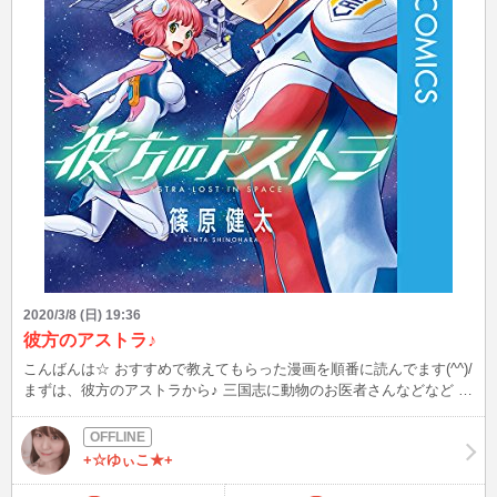
2020/3/8 (日) 19:36
彼方のアストラ♪
こんばんは☆ おすすめで教えてもらった漫画を順番に読んでます(^^)/
まずは、彼方のアストラから♪ 三国志に動物のお医者さんなどなど 少
しずつ毎日読んでいきます～(・o・) ふぅ～ 漫画面白い！！気晴らし
になりました(*'▽')
+☆ゆぃこ★+