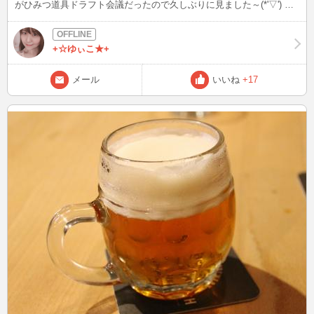
がひみつ道具ドラフト会議だったので久しぶりに見ました～(*'▽') う
ぅぅぅうぅぅ～(-.-) 悩む～ どこでもドアかな～ タイムマシーンかな
～ もしもボックスかな～ もしもボックスは、上手く使いこなせない
ような・・・。 言い方間違いで大変なことになっちゃいそうなので
+☆ゆぃこ★+
やっぱりどこでもドアかな？ 皆さんの1位は何ですか？？ドキドキ(・
o・)
メール
いいね
+17