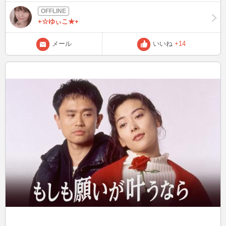
+☆ゆぃこ★+
メール
いいね
+14