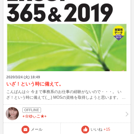
2020/3/24 (火) 18:49
いざ！という時に備えて。
こんばんは☆ 今まで事務系のお仕事の経験がないので・・・。 い
ざ！という時に備えて(._.) MOSの資格を取得しようと思います。 ま
だどうなるかわかりませんが、もしかすると転職となるかも しれな
いので・・・。 お家に1人で居るとマイナス思考になっちゃうので。
明日、パソコン教室の無料体験にまず行ってきます♪
+☆ゆぃこ★+
メール
いいね
+15