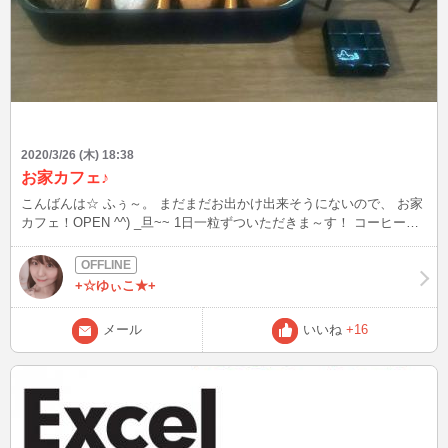
2020/3/26 (木) 18:38
お家カフェ♪
こんばんは☆ ふぅ～。 まだまだお出かけ出来そうにないので、 お家
カフェ！OPEN ^^) _旦~~ 1日一粒ずついただきま～す！ コーヒーに
しようかな～ 紅茶にしようかな～ (*'▽')
+☆ゆぃこ★+
メール
いいね
+16