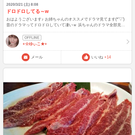
2020/3/21 (土) 8:08
ドロドロしてる～w
おはようございます♪ お姉ちゃんのオススメでドラマ見てます(*'▽')
昔のドラマってドロドロしていて凄いｗ 浜ちゃんのドラマ全部見た
い！面白い～！ お姉ちゃんがカラオケでよく歌ってた歌この中山美
穂のうただったのかぁ～
+☆ゆぃこ★+
メール
いいね
+14