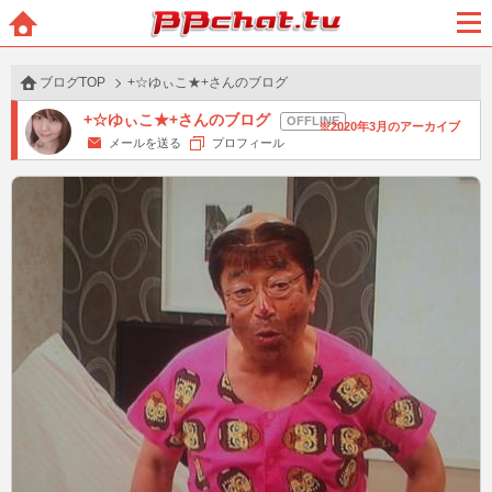
BBchatTV
ホー
メニ
ム
ュー
ブログTOP
+☆ゆぃこ★+さんのブログ
+☆ゆぃこ★+さんのブログ
2020年3月のアーカイブ
メールを送る
プロフィール