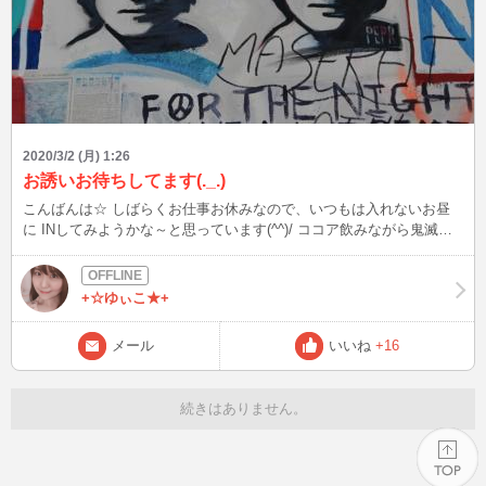
2020/3/2 (月) 1:26
お誘いお待ちしてます(._.)
こんばんは☆ しばらくお仕事お休みなので、いつもは入れないお昼
に INしてみようかな～と思っています(^^)/ ココア飲みながら鬼滅の
刃を見て夜更かし中～ お誘いお待ちしてます♪
+☆ゆぃこ★+
メール
いいね
+16
続きはありません。