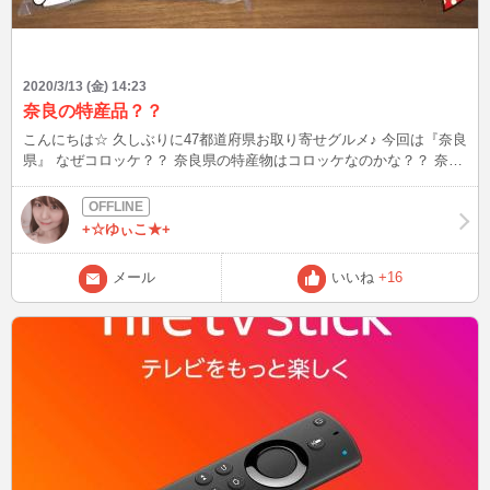
2020/3/13 (金) 14:23
奈良の特産品？？
こんにちは☆ 久しぶりに47都道府県お取り寄せグルメ♪ 今回は『奈良
県』 なぜコロッケ？？ 奈良県の特産物はコロッケなのかな？？ 奈良
県王寺町！なんだっけ・・・。 おじゃる丸のような・・・わんちゃ
んのマスコット(*'▽')
+☆ゆぃこ★+
メール
いいね
+16