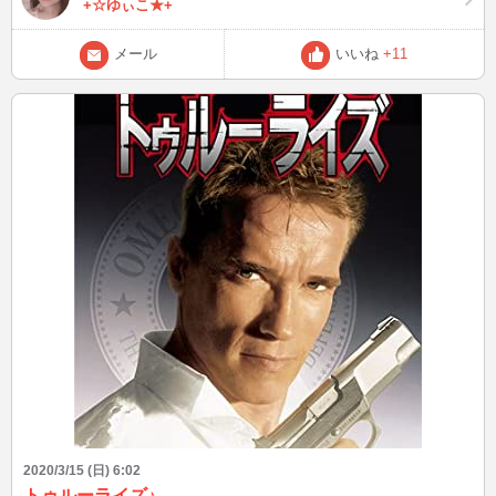
+☆ゆぃこ★+
メール
いいね
+11
2020/3/15 (日) 6:02
トゥルーライズ♪