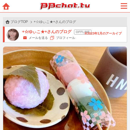
BBchatTV
ホー
メニ
ム
ュー
ブログTOP
+☆ゆぃこ★+さんのブログ
+☆ゆぃこ★+さんのブログ
2023年1月のアーカイブ
メールを送る
プロフィール