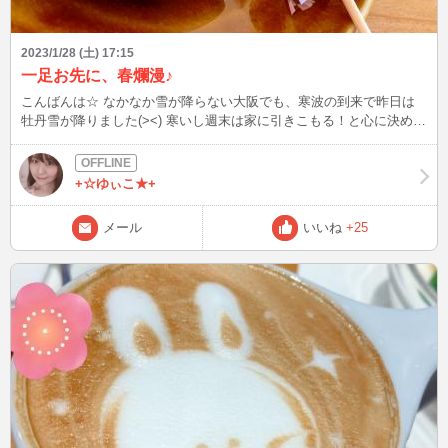
2023/1/28 (土) 17:15
一足お先に、春爛漫♪
こんばんは☆ なかなか雪が降らない大阪でも、寒波の到来で昨日は
牡丹雪が降りました(><) 寒いし週末は家に引きこもる！と心に決めて
いたので、仕事帰りにお茶のお供を調達です。 桜餅や3色団子で、一
足先に春気分～(*^^*)♪ そういえば、売られていたみたらし団子の形が
丸かったのですが、私はみたらし団子といえば小さな俵型を想像する
+☆ゆぃこ★+
ので一瞬びっくりしました( °_° ) 丸いのが普通なのかな？？ 雪が降る
地域でお出掛けされる方は、くれぐれも気をつけて下さいね (・ω・*)
メール
いいね
+25
ノ