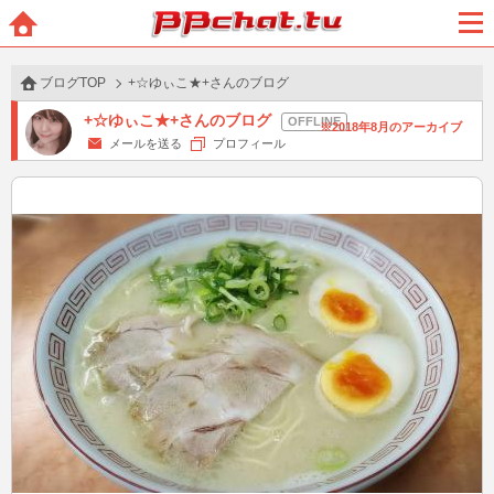
BBchatTV
ホー
メニ
ム
ュー
ブログTOP
+☆ゆぃこ★+さんのブログ
+☆ゆぃこ★+さんのブログ
2018年8月のアーカイブ
メールを送る
プロフィール