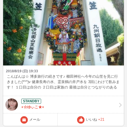
2018/8/19 (日) 19:33
こんばんは☆ 博多旅行の続きです♪ 櫛田神社へ今年の山笠を見に行
きました(*^^)v 健康長寿の水、霊泉鶴の井戸水を 3回にわけて飲みま
す！ １口目は自分の ２口目は家族の 最後は自分とつながりのある
人々の 不老長寿を願いながら飲みます。 力士が力自慢して持ち上げ
た石が奉納されているのですが、 試石として同じような重さの石が
置いてあるのですが・・・ 全然持てませんでした(*´з`) おみくじも小
+☆ゆぃこ★+
吉で残念・・・ 枝に結んで帰りました(;_;)/~~~
メール
いいね
+21