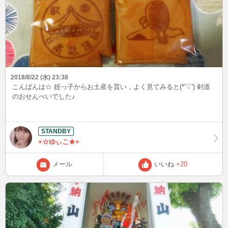
2018/8/22 (水) 23:38
こんばんは☆ 姪っ子からお土産を貰い，よく見てみると(*'▽') 剣道
のおせんべいでした♪
+☆ゆぃこ★+
メール
いいね
+20