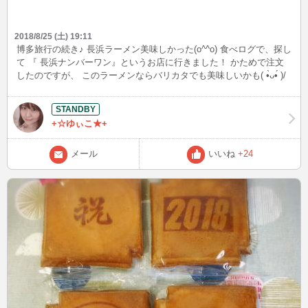
2018/8/25 (土) 19:11
博多旅行の続き♪ 長浜ラーメン美味しかった(o^^o) 食べログで、探し
て 『 長浜ナンバーワン』というお店に行きました！ かためで注文
したのですが、 このラーメンならバリカタでも美味しいかも( •̀ᴗ•́ )/
最近、麺硬めにハマってます！ 昔は、麺硬めなんて絶対に注文しな
かったのになぁ～
+☆ゆぃこ★+
メール
いいね
+24