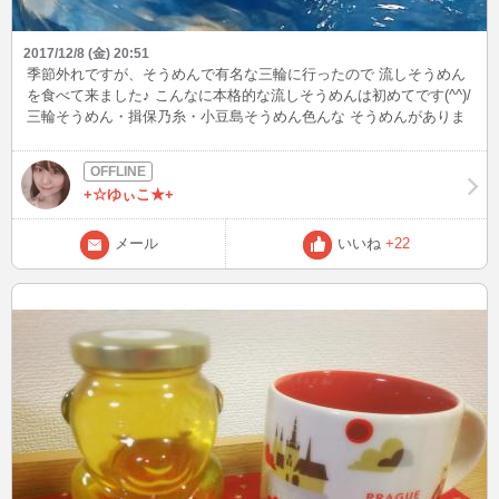
2017/12/8 (金) 20:51
季節外れですが、そうめんで有名な三輪に行ったので 流しそうめん
を食べて来ました♪ こんなに本格的な流しそうめんは初めてです(^^)/
三輪そうめん・揖保乃糸・小豆島そうめん色んな そうめんがありま
すがどこのが１番美味しいのかな？
+☆ゆぃこ★+
メール
いいね
+22