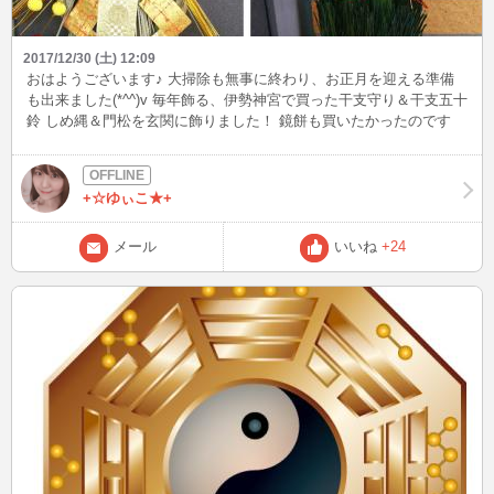
2017/12/30 (土) 12:09
おはようございます♪ 大掃除も無事に終わり、お正月を迎える準備
も出来ました(*^^)v 毎年飾る、伊勢神宮で買った干支守り＆干支五十
鈴 しめ縄＆門松を玄関に飾りました！ 鏡餅も買いたかったのです
が、一人暮らしなので食べきれそうに ないので諦めました(;_;) 大阪
は今日はとても良いお天気です(^^)/ お出かけして来ます♪ 皆様良い
お年をお迎えください！
+☆ゆぃこ★+
メール
いいね
+24