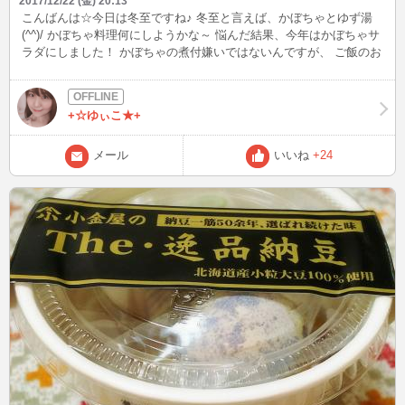
2017/12/22 (金) 20:13
こんばんは☆今日は冬至ですね♪ 冬至と言えば、かぼちゃとゆず湯
(^^)/ かぼちゃ料理何にしようかな～ 悩んだ結果、今年はかぼちゃサ
ラダにしました！ かぼちゃの煮付嫌いではないんですが、 ご飯のお
かずに合うかというとどうも合わない気がして(>_<) ゆず湯は、１日
早いですが昨日寒かったので 夜にゆっく～りとゆず湯で半身浴しま
した。 かぼちゃのビタミンＡとゆずのビタミンＣで風邪の予防にも
+☆ゆぃこ★+
なる みたいですよ♪
メール
いいね
+24