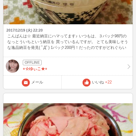
2017/12/19 (火) 22:20
こんばんは☆ 最近納豆にハマってます♪ いつもは、３パック98円の
なっとういちという納豆を 買っているんですが。 とても美味しそう
な逸品納豆を発見( ﾟДﾟ) 1パック200円！だったのですがどれぐらい
美味しさが違うのかな？ と試しに買ってみました!(^^)! 中にタレと、
刻み葱・うずらの卵が入っていました♪ 美味しい～！豆がしっかり
していてとても美味しかったです(*^^*)
+☆ゆぃこ★+
メール
いいね
+22