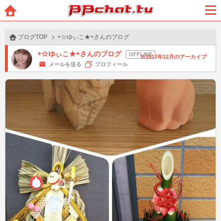
BBchatTV
ホー
メニ
ム
ュー
ブログTOP
+☆ゆぃこ★+さんのブログ
+☆ゆぃこ★+さんのブログ
2017年12月のアーカイブ
メールを送る
プロフィール