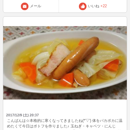
メール
いいね
+22
2017/12/9 (土) 20:37
こんばんは☆本格的に寒くなってきましたね(*'▽') 体をパカポカに温
めたくて今日はポトフを作りました♪ 玉ねぎ・キャベツ・にんじ