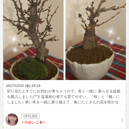
2017/12/15 (金) 20:18
切り花だとすぐにお別れが来ちゃうので、長く一緒に 暮らせる盆栽
を購入しました(^^)/ 盆栽初心者でも育てやすい、『桜』と『梅』に
しました♪ 寒い冬を一緒に乗り越えて、春にたくさんの花を咲かせ
てくれる ように一生懸命育てて行こうと思います(*^^*)
+☆ゆぃこ★+