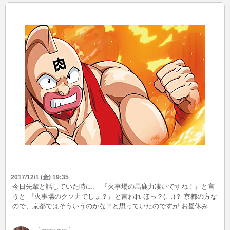
2017/12/1 (金) 19:35
今日先輩と話していた時に、 『火事場の馬鹿力凄いですね！』と言
うと 『火事場のクソ力でしょ？』と言われ ほっ？(._.)？ 京都の方な
ので、京都ではそういうのかな？と思っていたのですが お昼休み
に、気になったので調べてみた！！と先輩が走って私の所へ(笑)
『火事場のクソ力』はキン肉マンのセリフだった！！ えぇｗキン肉