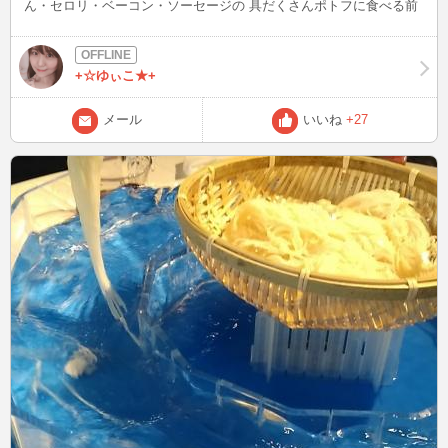
ん・セロリ・ベーコン・ソーセージの 具だくさんポトフに食べる前
に、体を温める効果のある黒コショウを入れます!(^^)! 最近お野菜が
高くて、野菜不足のお料理が多かったのですがたっぷり お野菜が食
べれて良かったです！ キャベツのキャベジン効果で胃腸の調子も良
+☆ゆぃこ★+
くなります。 これからの時期は暴飲暴食してしまうのでその前に胃
腸を整えておくと 安心ですね♪ はぁ～(#^^#)ポカポカ～
メール
いいね
+27