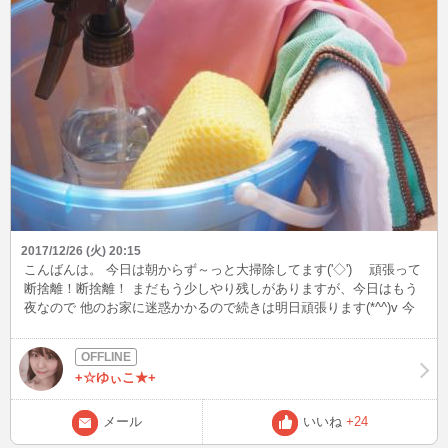
2017/12/26 (火) 20:15
こんばんは。 今日は朝からず～っと大掃除してます('◇')ゞ 頑張って
断捨離！断捨離！ まだもう少しやり残しがありますが、今日はもう
夜なので 他のお家に迷惑かかるので続きは明日頑張ります(*^^)v 今
はほっと一息コーヒータイム中♪
+☆ゆぃこ★+
メール
いいね
+24