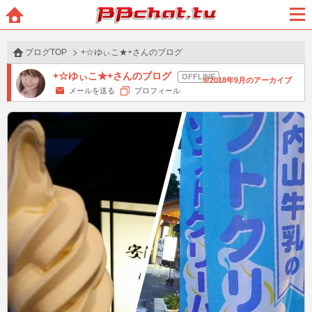
BBchatTV
ホー
メニ
ム
ュー
ブログTOP
+☆ゆぃこ★+さんのブログ
+☆ゆぃこ★+さんのブログ
2018年9月のアーカイブ
メールを送る
プロフィール