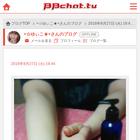
BBchatTV
ホー
メニ
ム
ュー
ブログTOP
+☆ゆぃこ★+さんのブログ
2016年9月27日 (火) 19:44 の投稿
+☆ゆぃこ★+さんのブログ
メールを送る
プロフィール
ブログ一覧
2016年9月27日 (火) 19:44