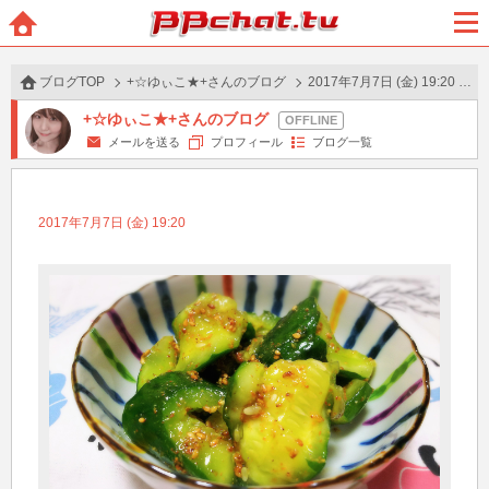
BBchatTV
ホー
メニ
ム
ュー
ブログTOP
+☆ゆぃこ★+さんのブログ
2017年7月7日 (金) 19:20 の投稿
+☆ゆぃこ★+さんのブログ
メールを送る
プロフィール
ブログ一覧
2017年7月7日 (金) 19:20