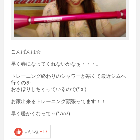
こんばんは☆

早く春になってくれないかなぁ・・・。

トレーニング終わりのシャワーが寒くて最近ジムへ
行くのを

おさぼりしちゃっているので(*´з`)

お家出来るトレーニング頑張ってます！！

早く暖かくなって～(*ﾉωﾉ)
いいね
+17