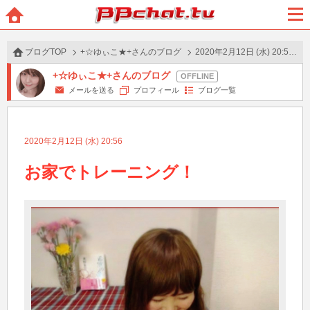
BBchatTV
ホー
メニ
ム
ュー
ブログTOP
+☆ゆぃこ★+さんのブログ
2020年2月12日 (水) 20:56 の投稿
+☆ゆぃこ★+さんのブログ
メールを送る
プロフィール
ブログ一覧
2020年2月12日 (水) 20:56
お家でトレーニング！