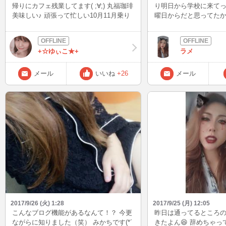
帰りにカフェ残業してます( ;∀;) 丸福珈琲
り明日から学校に来てっ
美味しい♪ 頑張って忙しい10月11月乗り
曜日からだと思ってた
越えます！
てない😂あードキドキす
ニたんの授業とか楽しみ
んだよねーww家庭の事
+☆ゆぃこ★+
ラメ
すし（笑） 久しぶりに
ーww そして久しぶり
うとしてる（笑）変な
メール
いいね
+26
メール
ら毎日9時か10時には
ww あーーー凄い時間
けど日にち見たら全然
気にしてると時間経つ
にしないようにしてる
て気になってしょうが
日々でいっぱいいっぱ
w←ドM出ちゃった（笑
日お疲れ様でした😊 
張りましょう♥ お休まnight
2017/9/26 (火) 1:28
2017/9/25 (月) 12:05
こんなブログ機能があるなんて！？ 今更
昨日は通ってるところ
ながらに知りました（笑） みかちです(*´
きたよん😆 辞めちゃ