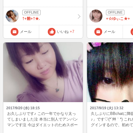
えること頑張ろう♥ あ
私の旦那は土日はお仕事なので気にせず
て食べるので、 食べて
きゃだよー😲 16,7歳
にチャットできます♪ お時間合う方よか
がお出汁に溶け出して
まだあるし今もまだ着た
ったらきてくださいね＾＾ｗ
なります♪ 秋は食べ物
んどん服が増えていっ
†+雛+†★.
+☆ゆぃこ★+
っちゃいますね(._.)
ゃ足りない😂携帯でや
に来てもらってフリマや
メール
いいね
+7
メール
日は暑そうだからこれ
ようかな？ 今日も一日
またねん(^_^)/~
2017/9/20 (水) 18:15
2017/9/19 (火) 13:32
お久しぶりです♪ この一年でかなり太っ
久しぶりにBBchatに降
てしまいました泣 本当に別人でアンパン
♪」です♡(*´艸｀*) 
マンです泣 今はダイエットのためスポー
グインするので、初め
ツクラブでダンスしに行ってます。 プロ
も、前にお話した事が