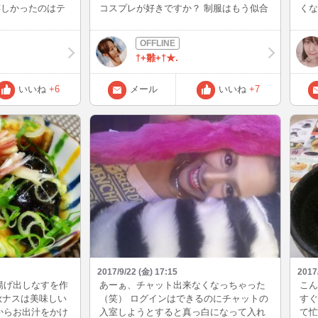
嬉しかったのはテ
コスプレが好きですか？ 制服はもう似合
くな
ら2000円に変わ
わないような気がするのでナースとかめ
なん
に嬉しくてヤバイ
いどさんかなって考えてます。
でみ
られてたらキツ過ぎ
でｗ
†+雛+†★.
神的プレッシャー
 でも最年長のM
オヤジ居なくなっ
いいね
+6
メール
いいね
+7
（笑）O君も退
と席が隣だったか
日新しいクラスの
ギャル何人か居る
年長の男の人も
と話してたけど優
て段々おネエに思
あえず、もう少し
 コニたんに実習
て聞いたらもう決
のだけ実習先勝手
、自分で決めなく
ど実習に向けてな
2017/9/22 (金) 17:15
2017
wこんなやつ行っ
揚げ出しなすを作
あーぁ、チャット出来なくなっちゃった
こん
階はコミュニケー
り秋ナスは美味しい
（笑） ログインはできるのにチャットの
すぐ
ら苦手な名前を覚
からお出汁をかけ
入室しようとすると真っ白になって入れ
て忙