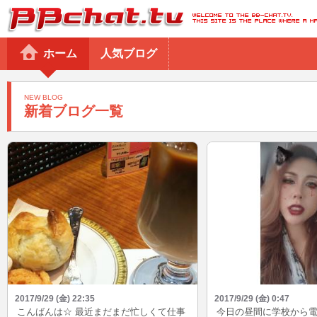
BBchatTV
ホーム
人気ブログ
NEW BLOG
新着ブログ一覧
2017/9/29 (金) 22:35
2017/9/29 (金) 0:47
こんばんは☆ 最近まだまだ忙しくて仕事
今日の昼間に学校から