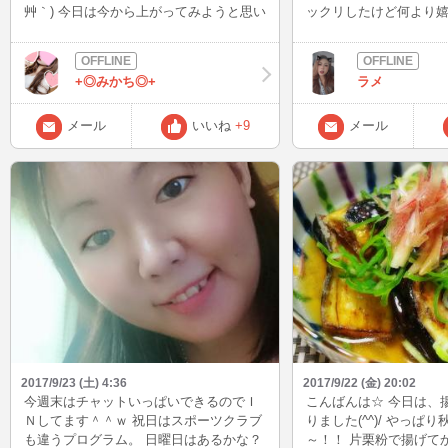
艸｀) 今日は今から上がってみようと思い
ックリしたけど何より
ますよー♬ よろしくお願いしますね
ストの追試料が5000円か
(❁ᴗ͈ˬᴗ͈)⁾⁾⁾ᵖᵉᵏᵒ
ってたこと（笑）本当
ww1教科5000円も取
+◎みかち◎+
ラメ
るて😂テスト前とか精
で泣きそうだったもん
氏も辞めちゃってエロ
メール
いいね
+9
メール
たらつまんないぢゃーん
学するみたいだしずっ
ら悲しすぎる。 でも昨
子と初めて会ったけど
しヨダレ出ちゃうよw最
めっちゃ優しくてずっ
しいのが喋り方に出て
えてきたり（笑） とり
で始まるけど楽しみー♥
先決めてないけど？っ
まってるよーってラメ
に決められてたw まぁ
ていいから楽でいいけ
2017/9/23 (土) 4:36
2017/9/22 (金) 20:02
にも準備してない不安w
今週末はチャットいっぱいできるのでＩ
こんばんは☆ 今日は、
て大丈夫かな。第一段
Ｎしてます＾＾ｗ 祝日はスポーツクラブ
りました(^^)/ やっぱ
ションが大切らしいか
も違うプログラム。 日曜日はあるかな？
～！！ 片栗粉で揚げて