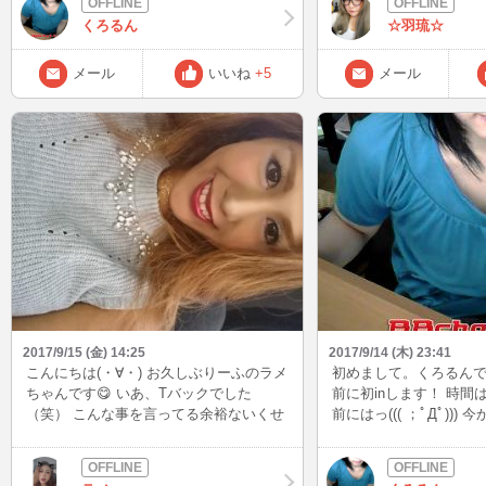
る前にカフェで一息。 カフェラテ美味し
ない日もあるので、少
くろるん
☆羽琉☆
い( ﾟДﾟ)ｳﾏｰ 今日は時間ありそうだからin
ようかな(n*´ω`*n)
したいお。 頑張って時間作ります❗
メール
いいね
+5
メール
2017/9/15 (金) 14:25
2017/9/14 (木) 23:41
こんにちは(・∀・) お久しぶりーふのラメ
初めまして。くろるんです(
ちゃんです😋 いあ、Tバックでした
前に初inします！ 時間
（笑） こんな事を言ってる余裕ないくせ
前にはっ((( ；ﾟДﾟ))
に😂 もうすぐ始まるこのタイミングで切
>< よろしくお願いしますm
り出すとはねー。いっぱいおっぱいだわ
ー。 でも止まってられない前に前にだよ