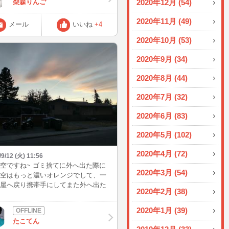
梨森りんご
2020年12月 (54)
の調子がいまいちだったので、マイ
新調しました。 これでしゃべりやす
2020年11月 (49)
な？ そういえばです！！ 見たい映画
メール
いいね
+4
くさんあるんです。 絶対にいつか見
2020年10月 (53)
画↓ デスノート 鋼の錬金術師 銀魂
リオンアイス ４D 共通点：原作が
2020年9月 (34)
メまたは漫画ｗ（やっぱりオタは隠
い） 特にデスノートはネットで公開
2020年8月 (44)
るから家でも見れる！(^^♪ 同時視聴
チャットデートってしてみたいな
2020年7月 (32)
 と妄想中。 次のチャットは今夜でき
深夜か、明日の１０時～１５時くら
2020年6月 (83)
す。 またブログ更新頑張ります
)/
2020年5月 (102)
2020年4月 (72)
/9/12 (火) 11:56
空ですね~ ゴミ捨てに外へ出た際に
2020年3月 (54)
空はもっと濃いオレンジでして、一
屋へ戻り携帯手にしてまた外へ出た
2020年2月 (38)
色がこんなにも暗くなってしまって
、残念でしたがパシャリしました。
2020年1月 (39)
もログイン予定です^^ よろしくお願
たこてん
ます たこ