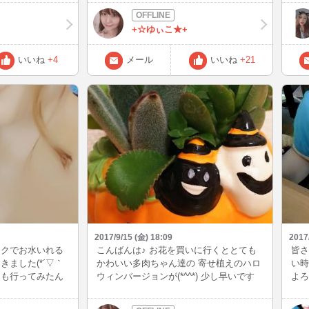
れると嬉しいな
峰好きじゃなかったのですが 最近は種が
つ❗
ずつ復帰予定なの
無いから食べやすくなって大好きです!
天気
+☆ゆぃこ★+
くれる人がいたら嬉
(^^)!
っく
風も過ぎ去って、ま
ビっ
々が続いてるけど
うか
いいね
+4
メール
いいね
+21
しをお届けしたい
人は
まし
2017/9/15 (金) 18:09
2017
ックでお水いれる
こんばんは♪ お花を買いに行くととても
皆さ
ました(*´▽｀
かわいい多肉ちゃん達の 寄せ植えのハロ
い時
にも行ってみたん
ウィンバージョンが(*^^*) 少し早いです
よろ
いいやって 思っ
が、ハロウィンバージョンを買って来ま
''*) ジムに行け
した！ 多肉ちゃんぷにぷにで可愛い♪