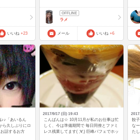
ー、服の整理しな
いるうちに片栗粉
ない♥ 他に行くしかないやんけ😂 見かけ
｀)
の時に着てた服とか
あんかけのように
たら声かけてね（笑） それかPCからや
明日
りしてるのwど
がおいしいので困
ろうか悩むなー。 今日はご飯作りたくな
えっ
てるから一部屋ぢ
ラメ
い気分だなー。 冬に向けてマフラー買っ
のス
るのダルいから家
たの♥ ボーダー×ピンクのボリュームたっ
ちゃ
りたい（笑） 今
ぷり派手なやつ（笑）めっちゃかわええ
くて
いいね
+23
メール
いいね
+6
から日焼けでもし
ー😍 早く付けてお出かけしたいなー♥ 今
たい
頑張りましょう♥
夜イベントなのに悲しいなーw またねん
ハン
(^_^)/~
2017/9/17 (日) 19:43
2017
臨♪♪「あいるん
こんばんは☆ 10月11月が私のお仕事は忙
餃子
これから久しぶりにロ
しく、今は準備期間で 毎日同僚とファミ
なー
てお話するお方
レス残業してます( ;∀;) 巨峰パフェでホッ
たし
あるお方も、皆さ
と一息して来ました♪ 昔は種があって巨
2つ