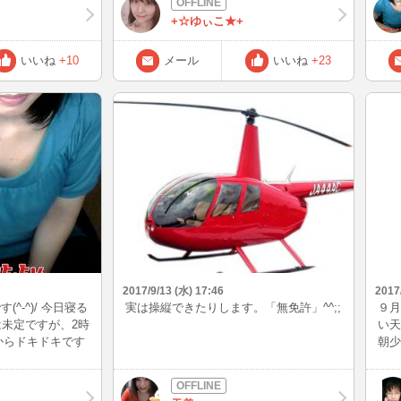
しずつ道具そろえ
+☆ゆぃこ★+
いいね
+10
メール
いいね
+23
2017/9/13 (水) 17:46
2017
^-^)/ 今日寝る
実は操縦できたりします。「無免許」^^;;
９月
は未定ですが、2時
い天
) 今からドキドキです
朝少
(_ _)m
チャ
しつ
す。