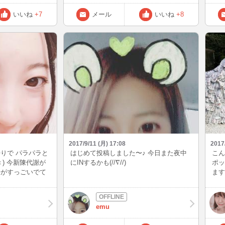
いいね
+7
メール
いいね
+8
2017/9/11 (月) 17:08
2017
りで パラパラと
はじめて投稿しました〜♪ 今日また夜中
こん
) 今新陳代謝が
にINするかも(//∇//)
ポッ
汗がすっごいでて
ます
 涼しくなったと
する
し蒸ししたり暑か
ゃいますよね😭
emu
ーれ💕