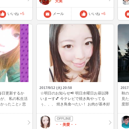
天美
イク
クを
いか
いいね
+5
メール
いいね
+6
がた
る映
ユー
アニ
せな
して
する
ー。
たら
いで
(*'▽'
2017/9/12 (火) 20:58
2017
 毎日更新するか
☆明日のお知らせ📢 明日水曜日お昼以降
秋の
が、 私の私生活
いまーす💕 今テレビで焼き鳥やってる
見た
かったこと♪ 悲
ぅ、、、 焼き鳥食べたい！ お肉が基本好
度部
、色々ブログにア
きだけど焼き鳥めっちゃ行きたいっっ🤤
ら、
良かったらら、観
🤤 お酒も早く呑みたい←弱いんだけど笑
おり
今日は雨でどんよりだったので 明日は晴
今夜
・・美愛・・
れるといいなあっ😌💓
いし