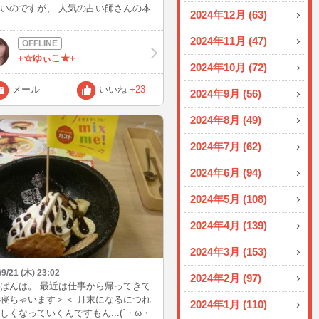
いのですが、 人気の占い師さんの本
2024年12月 (63)
ですね(^^)/ 少しだけパラパラと読ん
たのですが、 難しい言葉がいっぱい
2024年11月 (47)
 頑張って最後まで読んでみます～☆
+☆ゆぃこ★+
2024年10月 (72)
メール
いいね
+23
2024年9月 (56)
2024年8月 (49)
2024年7月 (62)
2024年6月 (94)
2024年5月 (108)
2024年4月 (139)
2024年3月 (153)
/9/21 (木) 23:02
2024年2月 (97)
ばんは。 最近は仕事から帰ってきて
寝ちゃいます＞＜ 月末になるにつれ
2024年1月 (110)
しくなっていくんですもん...(´・ω・