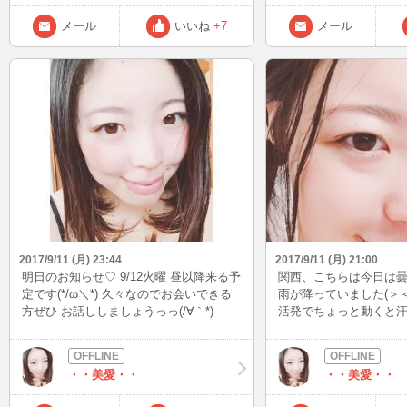
メール
いいね
+7
メール
2017/9/11 (月) 23:44
2017/9/11 (月) 21:00
明日のお知らせ♡ 9/12火曜 昼以降来る予
関西、こちらは今日は曇
定です(*/ω＼*) 久々なのでお会いできる
雨が降っていました(＞＜
方ぜひ お話ししましょうっっ(/∀｀*)
活発でちょっと動くと
くるので本当辛かった笑
思ったらこうやって蒸
ったりしてるので困っち
・・美愛・・
・・美愛・・
早く人肌恋しい季節にな