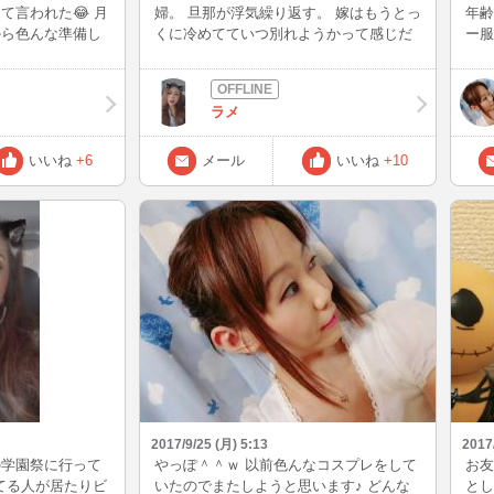
て言われた😂 月
婦。 旦那が浮気繰り返す。 嫁はもうとっ
年齢
から色んな準備し
くに冷めてていつ別れようかって感じだ
ー服
る♥ 初っぱなコ
った。 やっと家を出て子どもたちと暮ら
が届
😁 雑談が面白い
しはじめた。この時点ではまだ離婚して
でく
情とか赤裸々に話
ない。 旦那は戻ってくると思ってる。 メ
ラメ
字書く気がするな
ールもしつこくくる。 俺から子どもたち
にこんな早く寝よ
を引き離して子どもたちのことちゃんと
感じだけどこれか
考えろと言ってきたり別れるつもりはな
いいね
+6
メール
いいね
+10
寝たいんだよねー
いと。 ずっーと連絡を無視し続けてよう
経ったと思ってた
やく諦めて離婚届けを送ってくる。 しば
経ってなかった。
らくして二人は離婚した。 そしてその2
の遅いんだね。気
ヶ月後、子どもたちの苗字も変えるため
んだけど気になっ
に戸籍謄本を取った。 、、、、、？ え？
ない。早く忙しい
どゆこと？ 笑えてくるw 離婚して2ヶ月
いになりたいな
で再婚（笑） ドン引きやww さすがだわ♥
） 皆様今日も一
おしまい（笑） これなんのブログww 独
明日もパワフルに頑
り言だから気にしないで♥（笑） またね
😪💤🌠💕
ん(^_^)/~
2017/9/25 (月) 5:13
2017
の学園祭に行って
やっぽ＾＾ｗ 以前色んなコスプレをして
お友
ってる人が居たりビ
いたのでまたしようと思います♪ どんな
とし