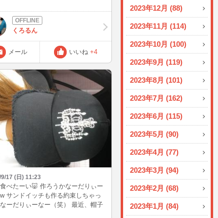
 今日は何とかイン出来そうですー。
2023年12月 (88)
もお仕事あるけど(´・ω・｀)ｼｮﾎﾞﾝ
と、先日久々に友人とご飯食べた時
2023年11月 (114)
くろるん
トーンアイスの話。 ガストってめっ
書いてあるけど笑 見た目以上に冷た
2023年10月 (100)
美味しかったです(●´ω｀●) また食べ
メール
いいね
+4
なって思いました。夕食はもちろん
2023年9月 (119)
バーグ、あれ？
2023年8月 (101)
2023年7月 (162)
2023年6月 (115)
2023年5月 (90)
2023年4月 (77)
2023年3月 (94)
/9/17 (日) 11:23
食べたーい🐷 作ろうかなーだりぃー
2023年2月 (68)
w サンドイッチも作る約束しちゃっ
なーだりぃーなー（笑） 最近、帽子
2023年1月 (84)
も買っちゃった♥しかも似たようなや