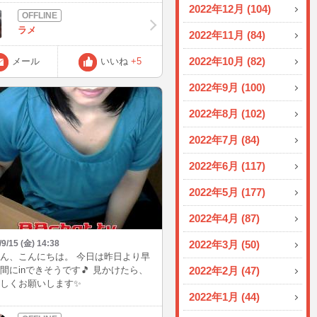
これ何が違うの⁉って言う人も居そうw
2022年12月 (104)
悪いから暇だなー。 暇なんだけどゆ
ラメ
りできないなー（笑） 最近密かにビ
2022年11月 (84)
てること、お姉ちゃんもBB登録しよ
2022年10月 (82)
なって言ってること（笑）多分あの
メール
いいね
+5
そのうち来るよw 今日も一日頑張り
2022年9月 (100)
ょう😊 またねん(^_^)/~
2022年8月 (102)
2022年7月 (84)
2022年6月 (117)
2022年5月 (177)
2022年4月 (87)
/9/15 (金) 14:38
2022年3月 (50)
ん、こんにちは。 今日は昨日より早
間にinできそうです🎵 見かけたら、
2022年2月 (47)
しくお願いします✨
2022年1月 (44)