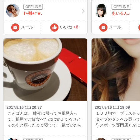
ティンの置き換えダイエットもがんばっ
んあいるん♪を構ってく
てますｗ ダンスは全く踊れないけど楽し
♪♪(*ﾉω・*)ﾃﾍ♡ 少し
†+雛+†★.
あいるん♪
いです♪ 今日も行ってきました♪ いっぱ
で、BBchatで絡んで
い汗かいた～ 皆さんはスポーツしてます
しいぁ♪♪(ﾉ´∀｀*) 台
か？
た残暑が続いて暑い日
メール
いいね
+8
メール
も、そんな方々に癒や
な…っ！！(๑•̀ㅂ•́)و✧
2017/9/16 (土) 20:37
2017/9/16 (土) 18:09
こんばんは。 昨夜は帰ってお風呂入っ
１００均で プラスチ
て、部屋でご飯食べたのは覚えてるけど
タイプのダンベル買ってき
そのあと座ったまま寝てて、 気づいたら
*) スポーツ専門店とか
朝でした😱💦 ほんとショックー💫 そし
だけど、最初は100均で
てごめんなさい(´；д；｀) 今日はお家帰
て、お家で使ってます(*''ω