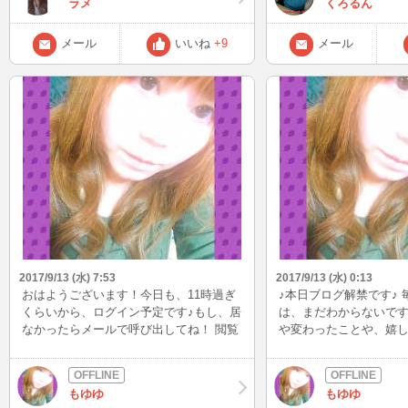
ラメ
くろるん
厄年来ないでー（笑）やめてー😂 あー怖
い怖いww 最近良い事ないなー。小さい
ことでも幸せを感じれる人でありたいの
メール
いいね
+9
メール
にその小さな幸せを最近感じれてない
な。もっと視野を広く広くしなきゃね
久々のブログなんか暗いな？w 読み返し
たら笑える（笑） でもこのまま投稿しち
ゃうお♥ こんな暗いこと言っててさっき
まで優雅に日焼けしてやがんのww 今は
保険のお姉さんが来るのをパンツ一枚で
待ってる（笑） そのお姉さんラメと同い
年だからいつもめっちゃ話が盛り上がる
ねんw 早く来ないかなー 今日も一日頑張
りましょう😊 またねん😘👋
2017/9/13 (水) 7:53
2017/9/13 (水) 0:13
おはようございます！今日も、11時過ぎ
♪本日ブログ解禁です♪
くらいから、ログイン予定です♪もし、居
は、まだわからないです
なかったらメールで呼び出してね！ 閲覧
や変わったことや、嬉し
少し遅れるかもしれないけど、必ずお返
しかったことなどなど
事します！
ップしていきますっ☆ 
覧してくださいね♪
もゆゆ
もゆゆ