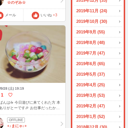
2019年12月 (33)
合わず、申し訳ありません😢 また水
☆のぞみ☆
木曜とログインする予定です♪ お時間
2019年11月 (24)
ましたら、一緒に楽しい癒しの時間を
メール
いいね
+3
過ごしたいです💓 お互いに楽しく🩵
2019年10月 (30)
2019年9月 (55)
2019年8月 (48)
2019年7月 (47)
2019年6月 (65)
2019年5月 (37)
2019年4月 (25)
/9/28 (土) 19:19
 1 ♡
2019年3月 (53)
 今日遊びに来てくれた方 本
2019年2月 (47)
ありがとーです🎉 お仕事だったから
たよ😳🌟 明日もお仕事だあ😤
2019年1月 (52)
ばります😊🎶 この飴わかる方いる
？ 京都物産展で買いました💕 美味し
+♪まにゃ♪+
2018年12月 (30)