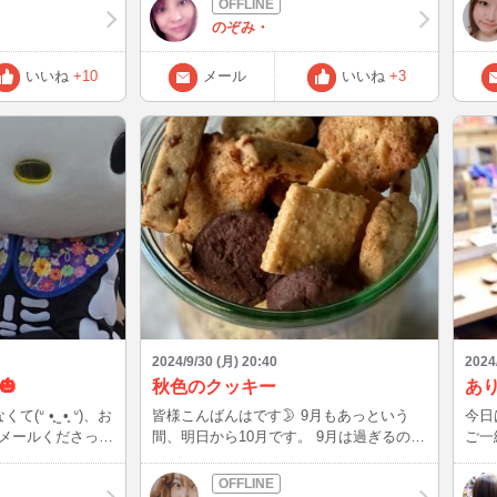
できるので、もしよ
だけたら
のぞみ・
しして下しゃい
ング
んが
いいね
+10
メール
いいね
+3
待って
2024/9/30 (月) 20:40
2024
🎃
秋色のクッキー
あ
 •̥ ᐡ)、お
皆様こんばんはです🌛 9月もあっという
今日
メールくださった
間、明日から10月です。 9月は過ぎるの本
ご一
してくれた方、み
当に早かった〜😅😅 引っ越ししたのもあ
ございまし
した💖夏の衣装に
り、バタバタ…と毎日が過ぎていきまし
1番