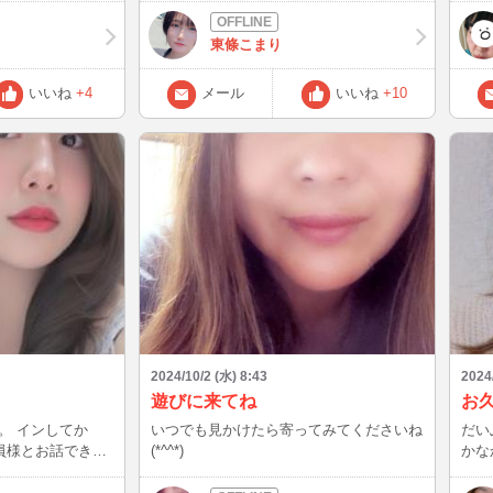
✨ 楽しかっ
なかお話出
まで
東條こまり
時間
ゃうので、次はま
う方
いいね
+4
メール
いいね
+10
しいです✨️✨️
しで
(❁
して
お知
いた
2024/10/2 (水) 8:43
2024
遊びに来てね
お久
。 インしてか
いつでも見かけたら寄ってみてくださいね
だい
会員様とお話できて
(*^^*)
かな
としており
。 特に夜が多い
が、