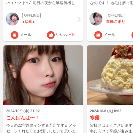
˖✧◝( ･ω･ )◜✧˖° 明日の夜から早速待機した
なのです！ 地毛は癖っ毛でぺたんこなの
いなって思ってます🎶 初めてなのでドキ
でウィッグをかぶっています笑
ドキですが（ ; ; ） 楽しくお話ししてくれ
許しをm(__)m 小さな報告でした笑 また
る方ぜひよろしくお願いします🙇
ね！
●ゆめ●
東條こまり
メール
いいね
+10
メール
2024/10/9 (水) 21:02
2024/10/8 (火) 8:02
こんばんは〜！
寒露
今日の22字以降インする予定です♫ メッ
皆様おはようございます☀️ 今日から
セージくれた方とお話ししたいと思います
冬に向けて季節が進みま