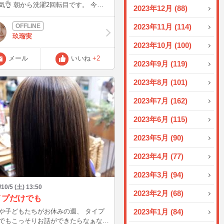
気👌 朝から洗濯2回転目です。 今日
2023年12月 (88)
顔で頑張ります😊😊 お写真は先日奈
園🦌🦌に行った時の写真。 皆様も鹿
2023年11月 (114)
のように今日も1日笑顔で👍👍
玖瑠実
2023年10月 (100)
メール
いいね
+2
2023年9月 (119)
2023年8月 (101)
2023年7月 (162)
2023年6月 (115)
2023年5月 (90)
2023年4月 (77)
2023年3月 (94)
/10/5 (土) 13:50
2023年2月 (68)
イプだけでも
や子どもたちがお休みの週、 タイプ
2023年1月 (84)
でもこっそりお話ができたらなぁなん