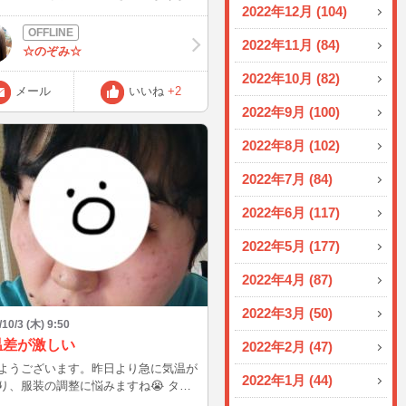
2022年12月 (104)
しまいます✨ 最近とても優しく
一緒に楽しめる方とお会い出来てるこ
2022年11月 (84)
らだ💓 いつも優しさをありが
☆のぞみ☆
います✨✨✨ 月曜日、また楽しみ
2022年10月 (82)
いますଘ(੭*ˊᵕˋ)੭* ੈ♡‧₊˚
メール
いいね
+2
2022年9月 (100)
2022年8月 (102)
2022年7月 (84)
2022年6月 (117)
2022年5月 (177)
2022年4月 (87)
2022年3月 (50)
/10/3 (木) 9:50
温差が激しい
2022年2月 (47)
ようございます。昨日より急に気温が
2022年1月 (44)
り、服装の調整に悩みますね😭 タイ
グ見てはログインするのですが、なか