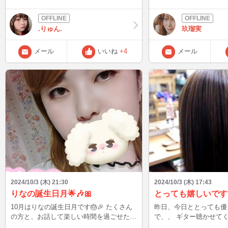
(≧∀≦)
え込み、今年は涼しいか
が😂😂今週末くらいか
30℃をきり本格的に涼
.りゅん.
玖瑠実
☺️☺️ そんなこんなで、先週の日曜日は奈
良🦌🦌へ行ってきまし
メール
いいね
+4
メール
ャリティーイベント絆に
さんが出店するという事
た。 久しぶりにかき氷
んだわ！笑 しかも、日曜日は朝から天気
が良く秋晴れ☀️のお天
けど、暑かったぁ💦 チャリティーイベン
トのかき氷だけじゃ足り
しく出来たパティスリー
きました👍👍 大当たり🎯 いちじくと古都
華のかき氷🍧🥄 甘さと量、味のバランス
がめっちゃ良い👍👍 
プーンが止まらない。 
っちゃ美味しかったです😍😍 近
ず行きます😆😆 久し
2024/10/3 (木) 21:30
2024/10/3 (木) 17:43
氷に出会いました💕💕
りなの誕生日月🌟🎶🎀
とっても嬉しいです
10月はりなの誕生日月です🎂🎉 たくさん
昨日、今日ととっても優
の方と、お話して楽しい時間を過ごせたら
で、、 ギター聴かせてくれたり いろいろ
いいな～🩷🩷🫣🫣 いつも、りなの相手し
教えてくれたり 優しさをいっぱいもらっ