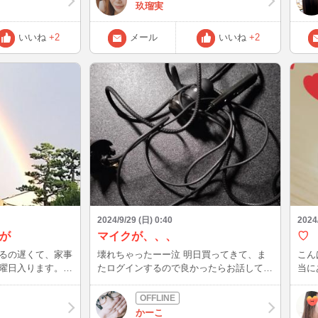
って言ってくれた
た。 忙しい中でも、先週大好きな奈良🦌
ング
玖瑠実
以降も期待してね
🦌に行けた事がとてもリフレッシュ出来た
曜、
し嬉しかった😌😌 10月はゆっくりと奈良
あり
いいね
+2
メール
いいね
+2
あります✨10月か
に行って、かき氷🍧🥄を2杯食べ、若草山
いので❣️会いに来
に登り鹿さん達🦌🦌とたわむれるぞ‼️ ←こ
足りなかった分も秋はも
の内容、前回の日誌にも書いてる😂😂 あ
たくさんお話しし
と、帰りは和菓子🍡とお茶🍵を楽しめるお
今年はディズニ－が遅か
茶屋さんに行ってほっこりもするぞ‼️ 毎日
リオのクロミちゃん
が楽しい😊😊健康が1番👍👍 季節の変わり
んに会ってきたり
目、朝な夕なとひんやり肌寒くなってきま
分MAXなゆらで
した。皆様お身体ご自愛してお過ごしくだ
ロウィンぽい何かを
さい🍀 お写真は、先週奈良のお菓子教室
用意して待ってる
で作ったクッキー達🍪🍪です。美味しかっ
t(お菓子をくれなきゃい
たよ〜😚😚
かけてね～💕(笑)
2024/9/29 (日) 0:40
2024
が
マイクが、、、
♡
るの遅くて、家事
壊れちゃったーー泣 明日買ってきて、ま
こんばんは☕️
曜日入ります。午
たログインするので良かったらお話して下
当に
タバタなんで、夜
さい( ˊᵕˋ*)
癒されまし
真は、兼六園近く
💣 がん
した！
かな
かーこ