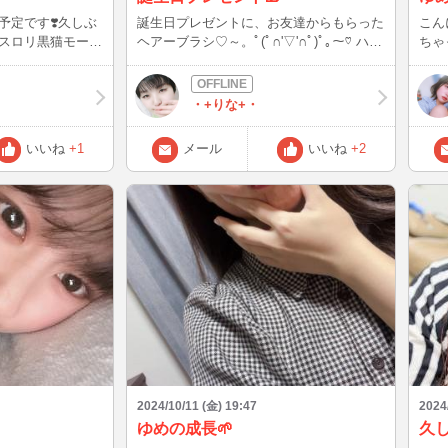
予定です❣️久しぶ
誕生日プレゼントに、お友達からもらった
こん
ゴスロリ黒猫モード
ヘアーブラシ♡～。ﾟ(ﾟ∩'▽'∩ﾟ)ﾟ｡～♡ ハ
ちゃ

ートでめっちゃ(,,>᎑<,,)ｶﾜｲｲ*•.❥*大切に使
ちゃんです（ 
わせてもらおっと‎‪🫶🏻️︎💞ᡣ੭
ご飯
間ま
・+りな+・
ますι(｀･-･´
らの
いいね
+1
メール
いいね
+2
ね〜
2024/10/11 (金) 19:47
2024
ゆめの成長🌱
久