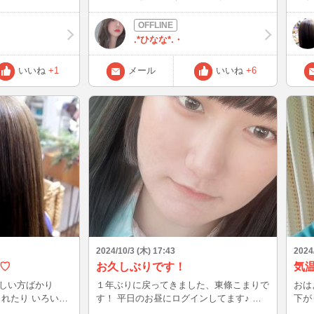
なぁ〜くらいです
日から15日までは、完全にインできません
て思って
ら日中の気温が
（涙） ごめんなさい。 メールは、少しず
て、
しくなりそうですね
つ返せると思うのでお返事届くまでお待ち
とが多いか
.*ひなな*.・
ください✴︎ 8日と9日は、出没予定なので
とうござ
た。 能登半島のチ
見かけたら仲良くしてね！
にして
いいね
+1
メール
いいね
+6
よく行くかき氷屋
で行ってきまし
🥄食べるのに並
気。気持ちよかった
なくて、奈良に新
のかき氷も食べて
最初から最後までス
氷もふわふわでめ
々また必
ぶりに美味しいかき
2024/10/3 (木) 17:43
2024
♡
お久しぶりです！
気
しい方ばかり
１年ぶりに戻ってきました、東條こまりで
おは
す！ 平日のお昼にログインしてます♪ ま
下が
た沢山お話ししましょ♡
ミン