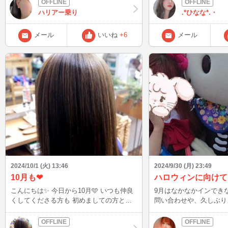
💦 近々、落ち着く予定
かな... 待ち合わせも
ハリアー乗り
.*ひなな*.・
なので、 落ち着けばすぐ浮上するので会
かったら ひななとお話
いにきてね💕
メール
いいね
+6
メール
2024/10/1 (火) 13:46
2024/9/30 (月) 23:49
10月も❤︎
ハロウィンに向けて
こんにちは✨ 今日から10月🩵 いつも仲良
9月はなかなかインできなくて(ᐡ •̥ ̫
くしてくださる方も 初めましての方と
問い合わせや、久しぶり
も、一緒に楽しめる1ヶ月にしていこう
方、おめめのことを心配
✨✨ 今日は子どもが学校お休みなので、ロ
んなありがとうございま