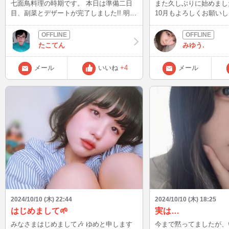
七面鳥料理の時期です。 本日は準備二日
また久しぶりに始めました〜♡(
目、副菜とデザートが完了しました!! 明日
10月もよろしくお願いしま
はメインのターキー焼きますよー にわか
過してる) お話できる人いなくなったらま
ですが、メジャーリーグを観ながら準備し
たやめます
てます、楽しい 写真はオーダーしてた七
たこてん
みゆう.
面鳥を引き取りに行った場所より それで
はまたー
メール
いいね
+4
メール
2024/10/10 (木) 22:44
2024/10/10 (木) 18:25
はじめまして🌱
実は…
みなさまはじめまして🎶 ゆめと申します
今まで黙ってましたが、