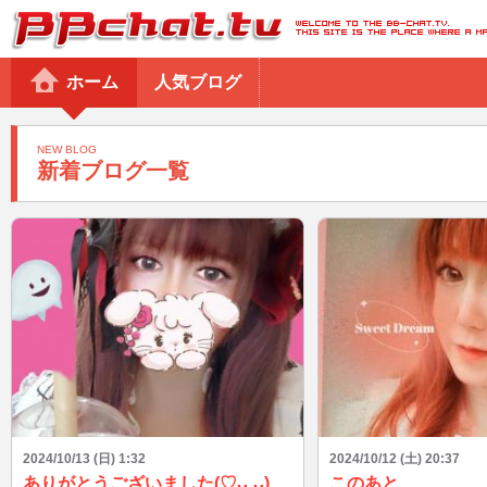
BBchatTV
ホーム
人気ブログ
NEW BLOG
新着ブログ一覧
2024/10/13 (日) 1:32
2024/10/12 (土) 20:37
ありがとうございました(♡ᴗ͈ˬᴗ͈)
このあと