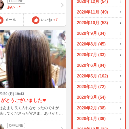
2020年12月 (54)
嬉しいです！ 夜遅くに、タイピ
あい.♪＊
で。。小声で。。が多いかもしれませ
2020年11月 (49)
、皆様の声は聞こえるので！ お誘い
メール
いいね
+7
ます(^o^)
2020年10月 (53)
2020年9月 (34)
2020年8月 (45)
2020年7月 (33)
2020年6月 (84)
2020年5月 (102)
2020年4月 (72)
/9/30 (月) 19:43
2020年3月 (54)
りがとうございました❤︎
2020年2月 (38)
はあまり長く入れなかったのですが、
緒してくださった皆さま、ありがとう
2020年1月 (39)
た✨✨ その間、今日は今までで
！ メールもいただきました♡ タイミ