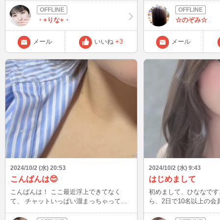
てくれてる方ほんとにありがとう🍀🍀みん
て、幸せなお時間でした
な優しくて好き🫶🏻🤍‪*･ﾟ
た！！ メールもたくさんいただいて、と
・+りな+・
☆のぞみ☆
ても嬉しいです💓 明日子どもが学校お休
み、そして週末になっち
メール
いいね
+3
メール
た月曜日🍀 仲良しできるのを楽しみにし
てますね♪
2024/10/2 (水) 20:53
2024/10/2 (水) 9:43
こんばんは😊
はじめまして
こんばんは！ ここ最近浮上できてなく
初めまして、ひななです
て、 チャットいっぱい溜まっちゃってる
ら、2日で10名以上の
🥹 あ、あとあっちの方も🫣🫣💕 チャット
幸せです。 不定期ですが、10/6までは毎
送ってくださってる方ごめんなさい💦
日どこかで出没予定です