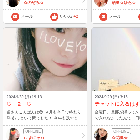
グインできないのですが、 明日♡ご一緒
もっと会いたかったよ～
☆のぞみ☆
結星☆ゆら☆
できる方がいらしたらうれしいです💓 仲
あなた、ごめんね😹秋
良く楽しく、過ごしましょ🍀
(*ˊᵕˋ)ˊᵕˋ*)♡ おめめが腫れちゃったりもした
メール
いいね
+2
メール
けど、なんとか戻りつつ
らまたぽちぽちインした
てね૮₍˶ᵔ ᵕ ᵔ˶₎ა夏が
っとイチャイチャしたり
ようね (๓´͈ ˘ `͈๓) 
ったから、9月は サン
や、ユニバのキティちゃ
して、既にハロウィン気
す🎃チャットでも、ハ
着る予定っ🌟 お菓子を
から、trick or trea
たずらしちゃうぞ)って声
2024/9/30 (月) 19:13
2024/9/29 (日) 3:15
♡ ２ ♡
チャットに入るはず
皆さんこんばんは😊 ９月も今日で終わり
金曜日、旦那が帰って来
🙇 あっという間でした！ 今年も残すとこ
で入れなかったんで、日
ろ３ヶ月👀 早すぎてついていけない‥笑
前中は、町の運動会。バ
まだまだ充実させるぞ😤🌟ふんっ まだま
にまったり入る予定。写
だ私の事も 知ってない方いると思うので
ので、綺麗な虹が出てま
+♪まにゃ♪+
☆花凛☆