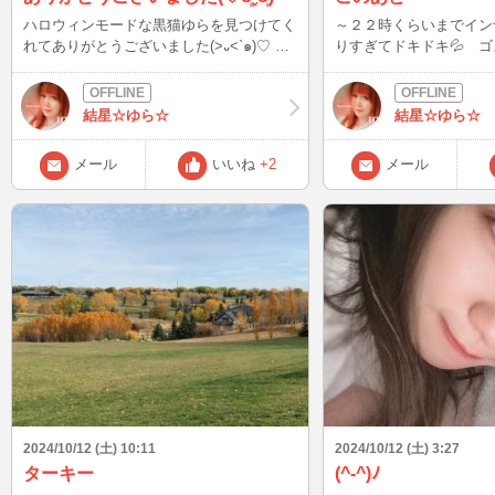
ハロウィンモードな黒猫ゆらを見つけてく
～２２時くらいまでイン
れてありがとうございました(>᎑<`๑)♡ 今
りすぎてドキドキ💦 
日は、おしとやかな服❓️だから、まったり
なゆらに会いに来てね
にゃんこなつもりだったけど、お話しのテ
ンポが楽しくて、いつのまにか暴れん坊コ
結星☆ゆら☆
結星☆ゆら☆
ウモリとの攻防でハチャメチャな感じに…
どきどき展開ありつつ、いっぱい笑って楽
メール
いいね
+2
メール
しかったo(⁎˃ᴗ˂⁎)o 途中回線切れた時、
危なすぎたの自分で笑っちゃった！😹
◯◯記念日、覚えていてね💖またいっぱい
お話ししようね૮₍˶ᵔ ᵕ ᵔ˶₎ა
2024/10/12 (土) 10:11
2024/10/12 (土) 3:27
ターキー
(^-^)ﾉ