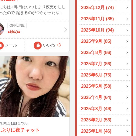
にちは♪ 昨日はいつもより夜更かしし
2025年12月 (74)
ったので 起きるのがつらかったゆめ
; ; ） 今日はおともだちと夜
2025年11月 (85)
を食べに行く予定なので待ち合わせ時
2025年10月 (94)
でちょっと待機しようかなって思って
●ゆめ●
)/ このあと16時15分くらいか
2025年9月 (85)
予定だよ🌱 よかったら遊びにきて
メール
いいね
+3
！ またねっ♪
2025年8月 (86)
2025年7月 (86)
2025年6月 (75)
2025年5月 (58)
2025年4月 (64)
2025年3月 (49)
2025年2月 (53)
/10/11 (金) 17:08
しぶりに夜チャット
2025年1月 (46)