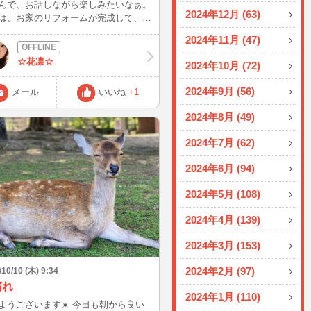
んで、お話しながら楽しみたいなぁ。
2024年12月 (63)
は、お家のリフォームが完成して、家
で引越し作業中。 慌ただしいよ。ま
2024年11月 (47)
た三連休が来ました！日曜日は、リフ
ム終わったパーティを家族とするん
☆花凛☆
2024年10月 (72)
夜はチャット出来ないんで、金曜日、
日しか、居られないかも。 お時間あ
2024年9月 (56)
メール
いいね
+1
したら楽しみましょう。
2024年8月 (49)
2024年7月 (62)
2024年6月 (94)
2024年5月 (108)
2024年4月 (139)
2024年3月 (153)
2024年2月 (97)
/10/10 (木) 9:34
晴れ
2024年1月 (110)
ございます☀️ 今日も朝から良い