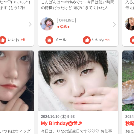
 > ·̫ <⸝⸝ᐢ )
こんばんは〜🌱ゆめです♪ 今日は短い時間
入る
す (もう12日経
の待機だったけど 遊びにきてくれた人あ
最近
りがとう♪ また24時前後にインするか
ん中
も？！ マイクなしのタイピングだけど（ ;
たま
; ） 遊びにこれる方はぜひお話ししまし
ォー
●ゆめ●
ょ〜！ ゆめのありがとうの“う”の口♪ また
で、
ね👋🏻
土曜
いいね
+6
メール
いいね
+5
りま
2024/10/10 (木) 9:53
2024
My Birthday‎🎂🎊🎉
秋
いつもはウィッグ
今日は、りなの誕生日です‎🤍‎🤍‎🤍 お仕事
おはよう