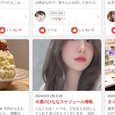
は休みなので、皆さんとお話しできたら嬉
お天
 どうかお
しいな～🍏🧸◌⑅⃝♡
も笑
良公
さん
・+りな+・
いいね
+6
メール
いいね
+5
2024/10/7 (月) 3:28
2024
今週のひななスケジュール情報
タ
また
こんにちは！ いつも、ひななとお話しし
週末
した。 朝晩の冷
てくれて ありがとうございます。 10月10
だけ