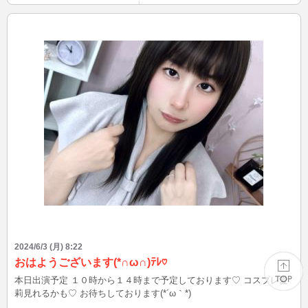
2024/6/3 (月) 8:22
おはようございます(*∩ω∩)ﾃﾚ♡
本日出演予定 １０時から１４時まで予定しております♡ コスプレ愛
莉見れるかも♡ お待ちしております(*´ω｀*)
PAGE TOP