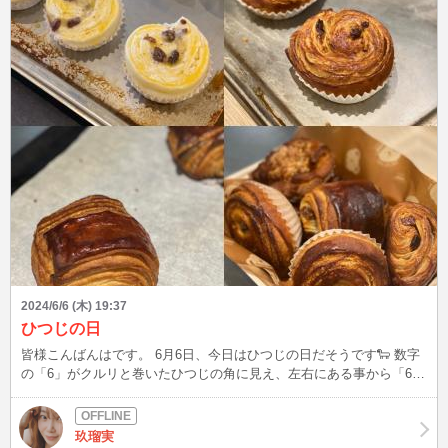
に入り登録よろしくお願いします(^^) Xもありますので、プロフィー
ルの「BLOG」からどうぞ♪ こんなファッションして、待ち合わせし
てなど、リクエストOK☆ 最後まで読んでいただき、ありがとうござ
いましたm(__)m
2024/6/6 (木) 19:37
ひつじの日
皆様こんばんはです。 6月6日、今日はひつじの日だそうです🐑 数字
の「6」がクルリと巻いたひつじの角に見え、左右にある事から「6」
を2つ並べたこの日を記念日にしたそうです🐑🐑 そんなクルリと巻い
たひつじさんの角みたいなパンを作ってきました。 このパンのレッ
スンは、クロワッサン生地(デニッシュ生地)🥐を作った王道の3種類の
玖瑠実