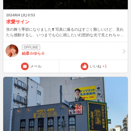
2024/6/4 (火) 0:53
求愛サイン
蛍の舞う季節になりました❣️ 写真に撮るのはすごく難しいけど、見れ
たら感動するし、いつまでも心に残したい幻想的な光で見とれちゃう
(ღˇᴗˇ)｡o♡ 真夏にたくさんの蛍を見れたら夏のクリスマスツリーみた
い✨🎄✨まだ何回かしかそんな景色を見れたことないけど、思い出す
と胸がいっぱいになるから、あなたにもゆらの心のなかの想い出見せ
結星☆ゆら☆
たいなぁ💗ふたりで思い出すと胸いっぱいになる想い出も作ろうね
૮₍˶ᵔ ᵕ ᵔ˶₎ა ゆらが季節ネタをブログで書いたりするから、そういえばっ
メール
いいね
+1
て、蛍のお話しをメールでくださった方ありがとう～っ❤️普通動物と
かはオスが派手にアピールすること多いけど、蛍はメスのほうがガン
ガン求愛サインするらしくて(笑)、葉っぱの上とかでぴかぴか光りな
がらオスを待って、オスは飛びながら光ってメスの光を頼りに結ばれ
る相手を探すので、その光が幸運を招くとか恋愛成就につながるとい
う意味を持ってるんだって💓和歌とかにも読まれていて、平安時代か
ら恋のお守りのような存在だったり、なかなか見れない貴重な営みだ
から、出会えた=希望への導き、光をもたらすもの、夜明けの明星、
記憶と思い出、みたいな意味も込められてるとか。ロマンチックで素
敵なエピソード( 〃▽〃) ゆらの名前に星がつくから夜明けの明星っ
て、なんかぴったりだし、ゆらもなかなか出会うのが難しいから蛍み
たいだね？って、そこまでレアではないと思うけど…ごめんね(笑)一