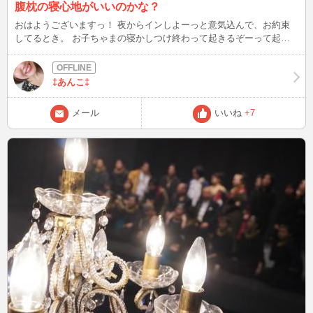
腹枕の寝心地がいいのかな？
おはようございますっ！ 夜からインしよーっと意気込んで、お約束
してるとき。 お子ちゃまの寝かしつけ終わって起きるぞーって起き
たら、センサー働いて起きちゃうあるある( ¨̮ ) 私のお腹を枕に寝ちゃ
うから脱出が困難なのよね(笑) 枕で寝かしつけるをクセにしなきゃだ
な〜と( º^º; ) 膝枕的な感じで ママンの腹枕心地ええんかな？？(笑)
‡あんこ‡
それでは 今日も最高の1日にしましょうっっ！！ 皆さん今日も行って
らっしゃい( ◜ᴗ◝ )ﾆｺ
メール
いいね
+7