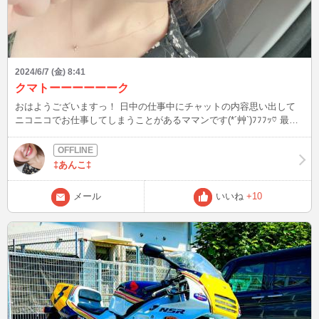
2024/6/7 (金) 8:41
クマトーーーーーーク
おはようございますっ！ 日中の仕事中にチャットの内容思い出して
ニコニコでお仕事してしまうことがあるママンです(*´艸`)ﾌﾌﾌｯ♡ 最近
クマ出没してますよね〜 って話から クマトークが始まりʕ ◦`꒳´◦ʔ ク
マに食べられないようにお互い気をつけましょう！ みたいな感じ(笑)
クマトークは住んでるところによって違う方向性に行くんだけどほん
‡あんこ‡
とに面白い\(❁´∀`❁)ﾉ𖤐´- クマトークしたい方ご連絡くださいまし(笑)
それでは 今日も最高の1日にしましょうっっ！！ 皆さん今日も行って
メール
いいね
+10
らっしゃい( ◜ᴗ◝ )ﾆｺ