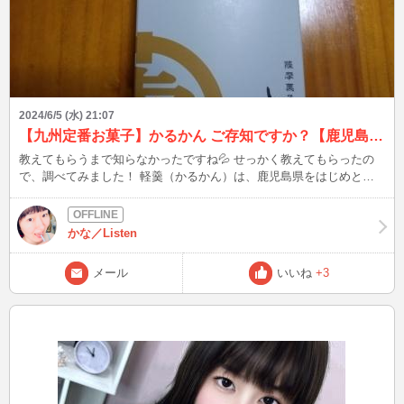
2024/6/5 (水) 21:07
【九州定番お菓子】かるかん ご存知ですか？【鹿児島の銘菓】
教えてもらうまで知らなかったですね💦 せっかく教えてもらったの
で、調べてみました！ 軽羹（かるかん）は、鹿児島県をはじめとす
る九州・沖縄地方特産の和菓子。 「軽い羹」という意味(※名前の由
来は諸説あり 本来はういろうなどと同じく棹菓子であるが、近年は
饅頭状として、中に餡を仕込んだ「かるかんまんじゅう（軽羹饅
かな／Listen
頭）」の方がより一般的 そうなんだぁ〜、また1つ勉強になった！！
ちなみに『蒸気屋』で、かすたどんと一緒に入手可能⭐️ 他にも、九面
メール
いいね
+3
屋さんはさくら餅かるかん🌸 米粉が入っているのか、かなりもっち
り(^｡^) また、鹿児島中央にかるかん饅頭と種類豊富！！ これは1度食
べてみたい♪ 皆さんは、かるかん食べたことありますか？ この後、
21:49 来週月曜日に5mmの雨が予想されます 心配な方は、傘持参し
ましょうね☔️ ブログは皆様から頂いたご質問、教えてもらったこと、
盛り上がった話題を発信！ 良いなと思った方は、お気に入り登録よ
ろしくお願いします(^^) Xもありますので、プロフィールの
「BLOG」からどうぞ♪ こんなファッションして、待ち合わせしてな