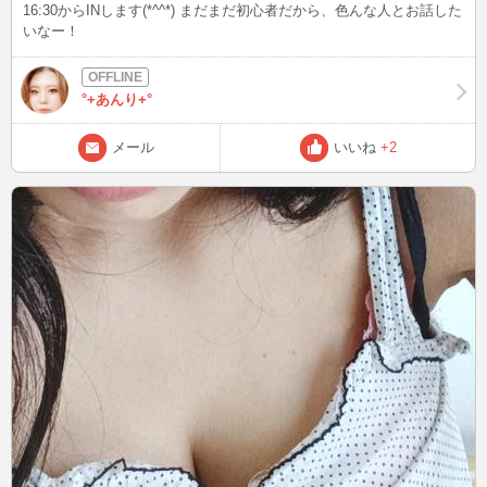
16:30からINします(*^^*) まだまだ初心者だから、色んな人とお話した
いなー！
°+あんり+°
メール
いいね
+2