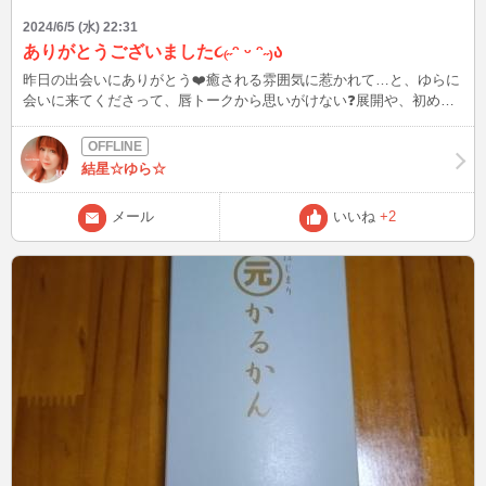
2024/6/5 (水) 22:31
ありがとうございました૮₍˶ᵔ ᵕ ᵔ˶₎ა
昨日の出会いにありがとう❤️癒される雰囲気に惹かれて…と、ゆらに
会いに来てくださって、唇トークから思いがけない❓️展開や、初めて
同士にドキドキして楽しいお時間でした(๓´͈ ˘ `͈๓)またたくさんお話し
したいなっ💓また会えるの楽しみにしてるね ⸜(*ˊᵕˋ*)⸝‬
結星☆ゆら☆
メール
いいね
+2