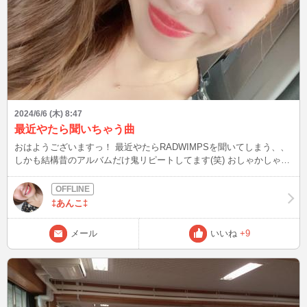
2024/6/6 (木) 8:47
最近やたら聞いちゃう曲
おはようございますっ！ 最近やたらRADWIMPSを聞いてしまう、、
しかも結構昔のアルバムだけ鬼リピートしてます(笑) おしゃかしゃま
の入ってるやつ〜！ チャット中に子供の夜泣き始まって一旦中断。
戻ってきたら可愛い服に着替えるの忘れて、寝巻きすぎるので戻って
きちゃいまして(´❛-❛`) RADWIMPSのTシャツ着てて〜 の流れで
‡あんこ‡
RADWIMPSの歌の話になり〜の、 「おしゃかしゃまの息吸えないけ
ど、 上手く吸えて噛まずに歌えた時の快感最高だよね」 っていう会
メール
いいね
+9
話で懐かしくて鬼リピート(笑) そういうとこにMを感じると言われて
しまいました*⸜(* ॑꒳ ॑* )⸝*ﾜﾝﾀﾞﾎｫｫｫｫｲ 噛まずに歌えるぜの強者はぜひ
チャットしたいです( ˊᗜˋ)(ˊᗜˋ)(ˊᗜˋ ) それでは 今日も最高の1日にしま
しょうっっ！！ 皆さん今日も行ってらっしゃい( ◜ᴗ◝ )ﾆｺ