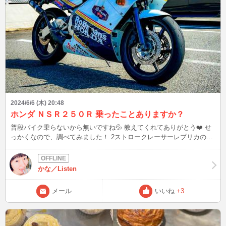
2024/6/6 (木) 20:48
ホンダ ＮＳＲ２５０Ｒ 乗ったことありますか？
普段バイク乗らないから無いですね💦 教えてくれてありがとう❤️ せ
っかくなので、調べてみました！ 2ストロークレーサーレプリカの代
表格として未だに人気が衰えない名車 他社からも2stのレプリカは発
売されていたが、圧倒的人気を誇るNSRの牙城を崩せる物は現れなか
った 今では状態がいい個体を買おうとすると100万円は必要な程に値
かな／Listen
上がり↑ こんなすごいの持ってたんだ😳！ 売ったのは勿体無かったね
💦 値上がりすると分かってたら、売却しなかった？？ 今更後悔して
メール
いいね
+3
もしょうがないですが、皆さんは売却して後悔したことはありま
す？？ 次は6/7(金)20:55 6/13(木)に3mmの雨が予想されます 心配な方
は、傘持参しましょうね☂️ ブログは皆様から頂いたご質問、教えても
らったこと、盛り上がった話題を発信！ 良いなと思った方は、お気