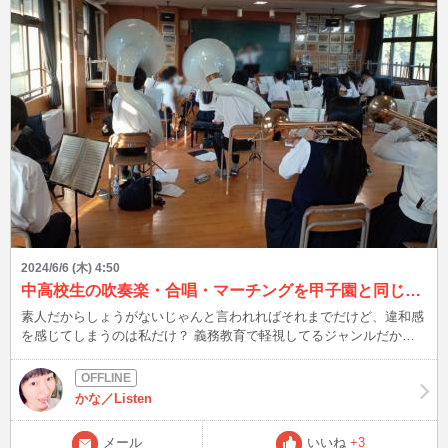
2024/6/6 (木) 4:50
中高校生の吹奏楽・合唱・マーチングを甲子園と同じ感覚で見るのはどうなの？
素人だからしょうがないじゃんと言われればそれまでだけど、違和感
を感じてしまうのは私だけ？ 義務教育で軽視してるジャンルだから
しょうがないけど、つくづく日本人は感性とセンスが磨かれてないん
だなと悲しくなります😭 中高校生の吹奏楽・合唱・マーチングは致
命的な弱点が・・・、ざっくり言うと ・ワンパターン →飽きられる
かな／Listen
のがめちゃくちゃ早い ・統一性を重要視するので、1人1人の個性を
殺す →少しのミスも許されない ・1番多感な時期に、音楽性を学ばな
メール
いいね
+3