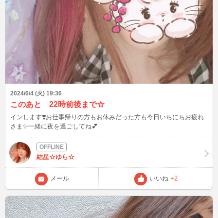
みを抱えた悲劇のヒロインに さらにサザーランドは名曲「狂乱のア
リア」で返り血浴びて登場した、史上初のソプラノなど さまざまな
視点から楽しませてくれるので、知識ない人と一緒に見てもOK 次回
はモーツァルト作曲 歌劇「ドン・ジョヴァンニ」見ようねと言いま
したが、皆さんは普段どんな作品を観ますか？？ 次は6/5(水)22:00 今
後24時間以内に、8mmの雨が予想されます 心配な方は、傘持参しま
しょうね☔️ 【余談】おまけが本編 ランメルモールのルチーア見た
後、劇場版名探偵コナン ゼロの執行人見ました。 視聴済みの方はご
存知だと思いますが、本編の終盤に コナン「前から聞きたかったん
だけど、安室さんて彼女いるの？」 安室「僕の…恋人は…フッ この
2024/6/4 (火) 19:36
国さ！」 その後は何事もなかったかのようにコナンと共に
このあと 22時前後まで☆
「5,4,3,2,1,ゼロ！」とカウント 最後の見せ場を持って行った。 見終
インします❣️お仕事帰りの方もお休みだった方も今日いちにちお疲れ
わってエンディング流れてる時に 「この名台詞使って、不倫相手を
さま✨一緒に夜を過ごしてね💕
口説いてたんだよ」 と教えたら、 「えぇっ！？・・・そっ、それは
いかんだろ💦」 めっちゃびっくりしてた、どうやら↓だったらしい オ
ペラ＜＜＜＜超えられない壁＜＜＜＜＜安室さん 星乃珈琲店でお茶
した時も 「今回1番衝撃的だったのは、名台詞を口説き文句に使って
結星☆ゆら☆
たこと」 と言ってました、国民アニメには勝てねぇな ブログは皆様
から頂いたご質問、教えてもらったこと、盛り上がった話題を発信！
メール
いいね
+2
良いなと思った方は、お気に入り登録よろしくお願いします(^^) Xも
ありますので、プロフィールの「BLOG」からどうぞ♪ こんなファッ
ションして、待ち合わせしてなど、リクエストOK☆ 最後まで読んで
いただき、ありがとうございましたm(__)m