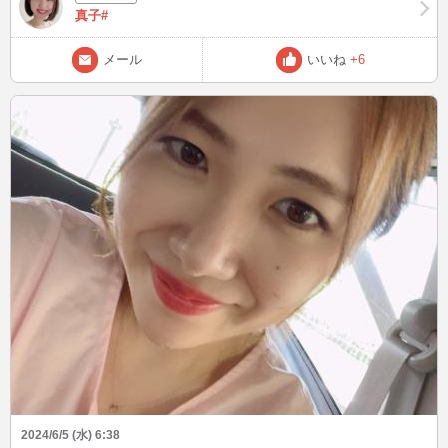
しゃいましたら是非よろしくお願いします♪
真子#
メール
いいね
+6
2024/6/5 (水) 6:38