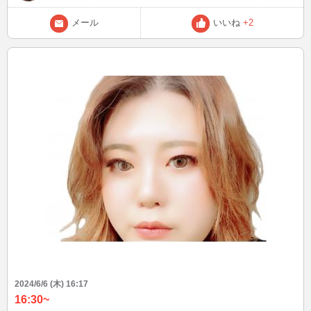
パンを生地をアレンジして作る内容でした。 🍫パンオショコラ→バ
ローナの高いチョコ 🍇パンオレザン→カスタードとラムレーズン 🍎
メール
いいね
+2
ポムタタン→りんごの甘煮 関西ではめっちゃ有名所のパン屋さん🍞
🥖 パンデュースのシェフから学んできました。 基本のクロワッサン
生地、副材料、作り方など今までパン教室で作ってきた物とは全然違
った！ すごくすごく勉強になりました👍👍 でも、4時間半は疲れたぁ
😅😅 お休みの日はお菓子教室やパン教室を入れていて、お休み無し
で今日で10日。 プラス仕事と、合間に引っ越しの買い出しや準備で
ずっと動きっぱなしで…ふと、心と身体が疲れてるのに気づいて、流
石に今日のお休みはお昼寝2時間した！🥹🥹 みっちり予定入れたがり
なので、お休みの日は身体を休めないとなぁ〜って思いました😅😅 5
月6月って、寒暖差あるし身体も心も疲れやすい。 皆様も休息はしっ
かり取ってくださいね👍👍
2024/6/6 (木) 16:17
16:30~