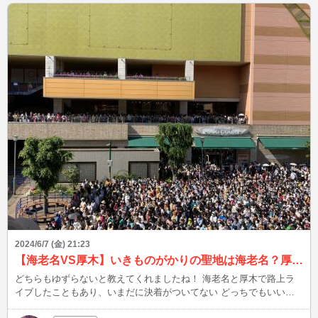
🐸☔も間近かな？
2024/6/7 (金) 21:23
【海老名VS厚木】いきものがかりの聖地は海老名？厚木？
どちらもゆずらないと教えてくれましたね！ 海老名と厚木で路上ラ
イブしたこともあり、いまだに決着がついてない どっちでもいいじ
ゃんと言われたらそれまでだけど、街おこしになって経済も動くから