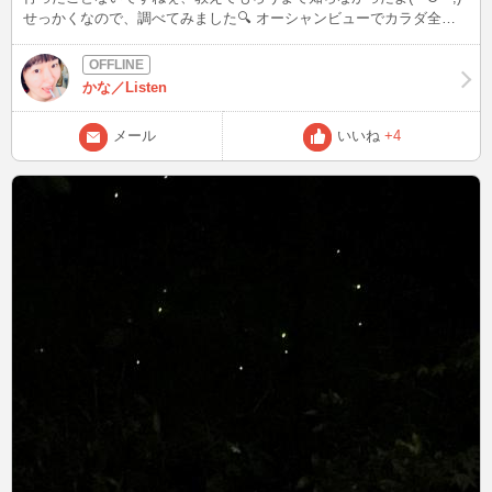
せっかくなので、調べてみました🔍 オーシャンビューでカラダ全体
を暖めてくれます♪ ジンワリ暖かく蒸されて気持良いい❤️ 砂の重さに
びっくりなど、評判いいですね！ どうやらブラタモリ最終回は、指
宿だったみたい スタッフの皆さん含め、良い思い出になったかな
かな／Listen
ぁ？？？ 皆さんは指宿名物・砂蒸し風呂、行ったことあります？ 次
は6/4(火)22:45 今後24時間以内に、4mmの雨が予想されます 心配な
メール
いいね
+4
方は、傘持参しましょうね！ ブログは皆様から頂いたご質問、教え
てもらったこと、盛り上がった話題を発信！ 良いなと思った方は、
お気に入り登録よろしくお願いします(^^) Xもありますので、プロフ
ィールの「BLOG」からどうぞ♪ こんなファッションして、待ち合わ
せしてなど、リクエストOK☆ 最後まで読んでいただき、ありがとう
ございましたm(__)m