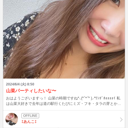
2024/6/4 (火) 8:50
山菜パーティしたいな〜
おはようございますっ！ 山菜の時期ですね*⸜(* ॑꒳ ॑* )⸝*ﾜﾝﾀﾞﾎｫｫｫｫｲ 私
は山菜大好きで去年は道の駅行くたびにミズ・フキ・タラの芽とか色
んなのを買って煮物とか炒め物してました〜！ 昨日の夜ミズの煮物
たべて日本酒飲んで最高でした！！ ミズ炒め物しか知らなかったけ
ど、煮物だとスジ？が柔らかくなって食べやすくてまたおいしいんで
‡あんこ‡
すよね๑ ᷇ 𖥦 ᷆๑)♡ みなさんは山菜すきですか？ どんな食べ方がすきで