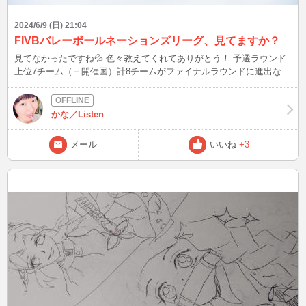
2024/6/9 (日) 21:04
FIVBバレーボールネーションズリーグ、見てますか？
見てなかったですね💦 色々教えてくれてありがとう！ 予選ラウンド
上位7チーム（＋開催国）計8チームがファイナルラウンドに進出なの
ね！ 今のところ、予選ラウンド順位表は男子3位、女子4位 世界相手
にこの順位はすごいね！ 日本は男女どちらも予選突破圏内Σ(￣。￣ﾉ)
ﾉ 女子はパリ五輪のキップかかってるから、順位落とさなければ突破
かな／Listen
できるかな？？ 「石川祐希選手、日本のキャップテン 高橋藍選手、
イケメンだろ？ 全日本を引っ張ってるのは実際この二人 」 へ
メール
いいね
+3
ぇ〜〜〜〜〜〜〜、そうなんだぁ！！ 若くてイケメン、そして日本
代表ってカッコいい(´⊙ω⊙`) まさに、日本チームの要と言っても過言
ではないのね！ バレーボール男子日本代表の髙橋藍がみせた忍者の
ようなスーパープレーに実況も大興奮！！
https://x.com/vking_jp/status/1799411331050926473 すごい集中力、
実況も客席も大盛り上がり！！ 普段どんな練習したら、咄嗟にこう
いうプレイできるんだろう？？ 「セッターの関田離脱がいたいね だ
からポーランド戦は石川も高橋もでなかった 」 関田さんの離脱、ち
ょっと調べたよ！！ ヒェェェェェェ、マジで痛そう💦 痛めた部位
生々しい😭 予選はポーランド戦負けちゃったけど、ファイナルラウ
ンドはわからないね！ これからが楽しみだ✨ 皆さんは、FIVBバレー
ボールネーションズリーグ、見てますか？ この後、22:30 風が強めで
す、外干ししてる人は飛ばされないよう、気をつけましょう⚠️ ブログ