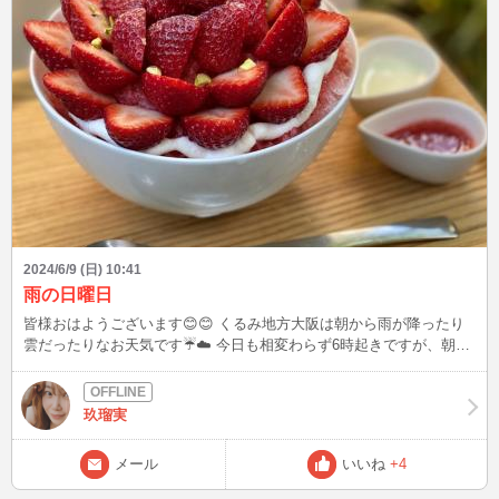
2024/6/9 (日) 10:41
雨の日曜日
皆様おはようございます😊😊 くるみ地方大阪は朝から雨が降ったり
雲だったりなお天気です☔️☁️ 今日も相変わらず6時起きですが、朝食
🥖☕️🥛食べてから2時間朝寝しました。 相変わらず、コンタクトした
まま寝たしお天気のせいもあるのか…少し頭痛い😂😂 今日は身体を
ゆっくり休める日と決めたので、簡単にはお部屋の掃除はするけどゆ
玖瑠実
っくり過ごしたいと思います☺️☺️ そんなんこんなで、先日のかき氷
部🍧🥄 「古都華ミルクティスペシャル🍓🫖🥛」 これ、めっちゃ美味
メール
いいね
+4
しかった😍😍 苺🍓の季節も終盤、こんな綺麗な苺のかき氷が食べら
れて嬉しかったなぁ〜しかも山盛りいちご🍓🍓 雨の週末、梅雨入り