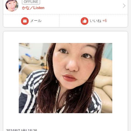
ね それにこんだけ動員できるなら欲しいよね、ネームバリュー メン
バーの中に海老名高校と厚木高校、卒業したのがそれぞれいると 吉
かな／Listen
岡 聖恵(よしおかきよえ):静岡県静岡市生まれ、厚木市出身。海老名高
校出身。 水野 良樹(みずのよしき):静岡県浜松市生まれ、海老名市出
メール
いいね
+6
身。厚木高校出身。 山下 穂尊(やましたほたか):海老名市出身。水野
と同じ厚木高校出身 流石に静岡は聖地に入らないか💦 皆さんは海老
名と厚木、どっちが聖地だと思います？ 次は6/9(日)22:06 風が強いで
す、外干しの方は洗濯物飛ばされないよう気をつけてください⚠️ 【お
まけが本編】 モーツァルトの出身問題論争かと思った あの時もドイ
ツVSオーストリアで争ってたぞ(今はオーストリアで落ちつてるけど
また、きのこの山VSたけのこの里かな？？ とも思ったよ！ 1980年か
ら現在まで戦闘中で、日本国最大級の内戦・・・。 って日本人暇だ
な、どんだけ暇なんだよ！！！ 私はきのこの山派ですが、皆さんは
どっち派ですか？ もしよかったら、教えてくださいね🍫 ブログは皆
様から頂いたご質問、教えてもらったこと、盛り上がった話題を発
信！ 良いなと思った方は、お気に入り登録よろしくお願いします(^^)
Xもありますので、プロフィールの「BLOG」からどうぞ♪ こんなフ
ァッションして、待ち合わせしてなど、リクエストOK☆ 最後まで読
んでいただき、ありがとうございましたm(__)m
2024/6/7 (金) 18:36