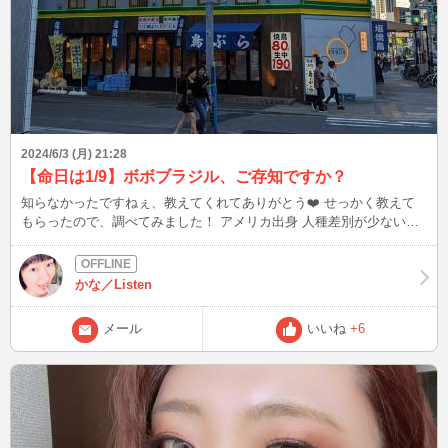
年中会えるから、また会いに来てね💗 ゆらは、恥ずかしがりやさん
だから、ストレートな求愛サインとか誘ったりとかうまくできないけ
ど、甘えん坊オーラはめいっぱいだから、せいいっぱい光って、あな
たを待ってるね✨あなたに届いて、あなたの心を照らせたらいいな💓
ゆらを捕まえてo(⁎˃ᴗ˂⁎)o⁺‧•͙‧⁺
2024/6/3 (月) 21:28
【命日は1/9】ボボブラジル、ご存知ですか？
知らなかったですねぇ、教えてくれてありがとう❤️ せっかく教えて
もらったので、調べてみました！ アメリカ出身 人種差別が少ないブ
ラジルへの憧れからとのこと。 Bobo Brazilは「ブーブーブラジル」
の予定が誤植からボボになったらしい。 「黒い魔神」と呼ばれたレ
スラーで、力道山のライバル ジャイアント馬場、ジャンボ鶴田、ア
かな／Listen
ンドレ・ザ・ジャイアントと勝負したことも!! 特にすごいのはこれ↓
アンドレ・ザ・ジャイアント vs ボボ・ブラジル 1979
メール
いいね
+6
https://youtu.be/r7lJAvDB92I 当時55歳で、大巨人アンドレと真っ向
やり合ってる！ アンドレは33歳で全盛期、ハンパない‼️ ボボブラジル
って名前だけど、ブラジル人じゃないのね(*_*) ちなみにボボは、九州
の言葉で女性器を指す 当時鹿児島でゴールデンタイム(午後8時頃)に
アナウンサーが名前を言うたび、笑いの渦に包まれたみたい 皆さん
はボボブラジル、ご存知ですか？ この後、22:11 心配な方は傘持参し