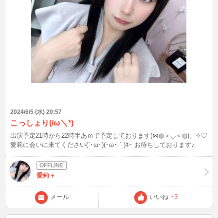
ど、リクエストOK☆ 最後まで読んでいただき、ありがとうございま
したm(__)m
2024/6/5 (水) 20:57
こっしょり(/ω＼*)
出演予定21時から22時半あｍで予定しております(⋈◍＞◡＜◍)。✧♡
愛莉に会いに来てください(´･ω･)(･ω･｀)ﾈｰ お待ちしております♪
愛莉＋
メール
いいね
+3