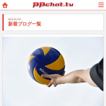
BBchatTV
ホー
メニ
ム
ュー
NEW BLOG
新着ブログ一覧