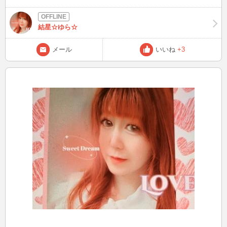
端にして楽しめるのは当たり前なので、ぶらっと夕方から悪天候の日
突き進み、一生費やして良いと思える最高の相棒♪ だからプレイヤー
に行ったらどうなるかな❓️と無謀チャレンジでしたが⚠️、入って30分
には、音楽の基礎だけで終わってほしくないのよ！！ 特に中高生と
でキャンセル拾いでアトラクションのパスをゲットしてエリアに入る
いう1番貴重な時期は、周りの音に合わせて自分を殺すより、自身の
結星☆ゆら☆
権利を得て、限定ポップコーンバケット買えたり、レストランも無事
感性やセンスを磨いてほしいですね。 その方が絶対人生楽しい
確保で、嵐すごすぎたけど夜景や雰囲気も十分楽しめてテンションあ
よ！！ 頭空っぽにして楽しめるのが音楽♪ 1人でも多く、本当の音楽
メール
いいね
+3
がりました💗今のディズニーって、事前に競争勝ち抜いてしっかり予
に恵まれるよう、私も頑張るから(^｡^) 次は6/6(金)22:45 日中は紫外線
約したり、当日も並んだりひたすらキャンセル拾いしたりとか、かな
が強いです、8時から16時は日焼け止め使いましょう ブログは皆様か
り根性がいる場所になってるけど…やっぱり絶対諦めない気持ちと、
ら頂いたご質問、教えてもらったこと、盛り上がった話題を発信！
勢いと、ちょっと条件やタイミング悪かったりしても、その時得られ
良いなと思った方は、お気に入り登録よろしくお願いします(^^) Xも
るもの最大限全て楽しむ気持ちが大事だなって思ったりして💓これは
ありますので、プロフィールの「BLOG」からどうぞ♪ こんなファッ
きっと、何かを手に入れたいときや大切なものを追いかけるとき。デ
ションして、待ち合わせしてなど、リクエストOK☆ 最後まで読んで
ィズニー以外にも大切なことかもっ✨
いただき、ありがとうございましたm(__)m