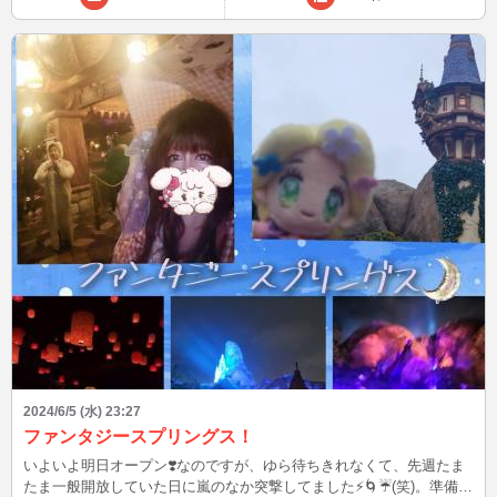
い=感性やセンスを磨かない →音楽の基礎である旋律・音程・リズム
は学ぶけど、感情表現や解釈は触れない ・一部例外を除いて、ほと
んどの現場で使い物にならない →海外勢が聞いたら非常に不自然で
異質 ↑のような弱点を補うために、次から次へと新規作成するわけで
すが・・・ 音楽の基礎しかやってない上に、スキルも無い未熟な子
供たちがやってるんだから、どうしたって限界があるよね 「致命的
欠点？ そんなのどうでもいいよ〜 みんなが一生懸命がんばってる あ
の姿がいいんだよ。 みんな輝いてるし キラキラしてて そこがいいん
だよね〜 二度と戻らぬ青春ってね^^」 だから中高生の吹奏楽や合唱
コンクールは、音程とリズム統一大会になるんでしょ？(甲子園なら
それで良いけど、・・・でも甲子園と一緒にされるのは嫌だなぁ あ
れは間違った声帯と筋肉使ってるケースがほとんど、それが原因で悪
い癖になる。(1度ついた悪い癖は、誰かに指摘されない限りなかなか
気付けない) 一生懸命頑張ってるのは分かるけど、みんなで同じリズ
ムと音程出すことが、果たして音楽と言えるのでしょうか？ それに
いくら一生懸命やっても、結果につながらなければ認められませんよ
ね？ それは社会で散々思い知らされてる、皆さんの方がご存知だと
思います。 あ、別にディスってないよ！！ そう聞こえたらごめんね
💦 基礎練して土台作ることや、統一感出すことは大事だよ！ 特に複
数の場合は収拾つかなくなるから、好き勝手やって良いわけじゃな
2024/6/5 (水) 23:27
い。 あそこまで白黒はっきりつけるんじゃなくて、グレーみたいな
ファンタジースプリングス！
正解ゾーンをもうちょっと広げて良いんじゃない？ 本当に大事なの
いよいよ明日オープン❣️なのですが、ゆら待ちきれなくて、先週たま
はそこじゃないでしょ？ 音楽はもっと情熱的でエキサイティング、
たま一般開放していた日に嵐のなか突撃してました⚡🌀☔(笑)。準備万
テンション上がり切った後に発狂してナンボ！！ ハングリー精神で