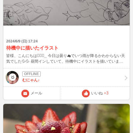
は皆様から頂いたご質問、教えてもらったこと、盛り上がった話題を
発信！ 良いなと思った方は、お気に入り登録よろしくお願いします
(^^) Xもありますので、プロフィールの「BLOG」からどうぞ♪ こんな
ファッションして、待ち合わせしてなど、リクエストOK☆ 最後まで
読んでいただき、ありがとうございましたm(__)m
2024/6/9 (日) 17:24
待機中に描いたイラスト
皆様、こんにちは🙇🏻‍♀️⸒⸒ 今日は曇り☁でいつ雨が降るかわからない天
気でした💦💦 昼間インしていて、待機中にイラストを描いていまし
た。プロフには書いてないんですが、イラスト描く事も好きで、 鬼
滅の刃の甘露寺蜜璃、胡蝶しのぶ、 竈門禰豆子を描いて見ました
☺️⸝⸝ しのぶと禰豆子は、くら寿司で貰った下敷きを参考に、蜜璃は
むにゃん♪
何も見ないで描いて見ました😅😅 こんなイラスト描けますか？？と
か あったら、チャットの中でもメールでも 良いのでリクエストあり
メール
いいね
+3
ましたら描いて見ます😊😊 昼間、仲良しさんと久しぶりにお話出来
て楽しかったです。ありがとうございます(❁ᴗ͈ˬᴗ͈) 夜もどこかでイン出
来たらいるかもしれませんので、見かけましたらお話して下さると嬉
しいです🙇🏻‍♀️⸒⸒