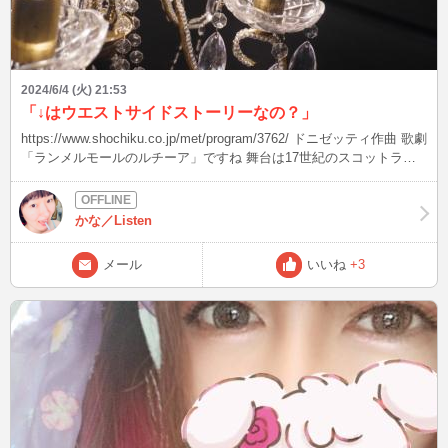
2024/6/4 (火) 21:53
「↓はウエストサイドストーリーなの？」
https://www.shochiku.co.jp/met/program/3762/ ドニゼッティ作曲 歌劇
「ランメルモールのルチーア」ですね 舞台は17世紀のスコットラン
ド、衰退した貴族社会 政略結婚させられたルチーアが結婚相手○した
後、恋人に思いを馳せながら○ぬって話 家長や親権者が自分の政治
的・社会的・経済的利益のために、婚姻当事者の意思を無視してきめ
かな／Listen
た結婚だからね 日本でもそうだけど、貴族は自由恋愛が許されなか
ったなぁ・・・ これはスコットランドで、本当に起きた事件が元ネ
メール
いいね
+3
タ そこから着想を得て、ウォルター・スコットが小説『ランマーム
ーア(ラマムア地方)の花嫁』を出版 それを元にドニゼッティがオペラ
化 内容もロミオとジュリエットと似てるし、現代演出だからそう見
えても仕方ない 実は5/29まで、WOWOW オンデマンドで限定配信し
てたんですよ(日本語字幕つき 中間で歌手や指揮者のインタビューを
はじめ、美術監督や舞台監督の裏話まで網羅 ルチーアの場合はメト
ロポリタンオペラの資料管理室長が、歴代のルチーア歌いを紹介 そ
の中にマリア・カラスやサザーランドがピックアップされてました
本来、ルチーアは声が軽くて華奢なソプラノが演じるのですが、それ
を180℃変えたマリア・カラス 従来は繊細で幸薄い少女が、深い悲し