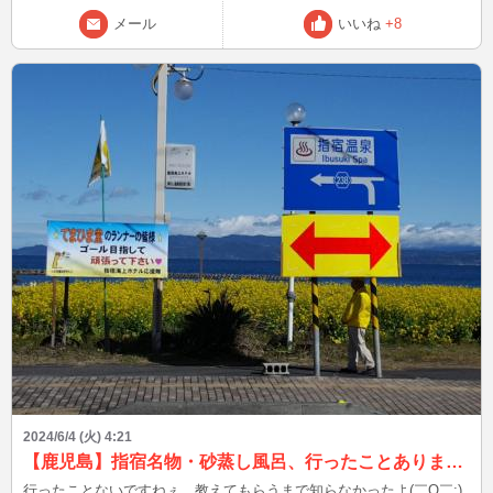
すか？？ 良かったら教えてくださいましゎ‹ゎ‹（๑ ᷇ 𖥦 ᷆๑)♡ゎ‹ゎ‹ それ
メール
いいね
+8
では 今日も最高の1日にしましょうっ！ 行ってらっしゃい！
2024/6/4 (火) 4:21
【鹿児島】指宿名物・砂蒸し風呂、行ったことありますか？
行ったことないですねぇ、教えてもらうまで知らなかったよ(￣O￣;)