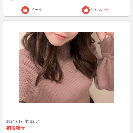
は、エディみたいに弾けたらな・・・って当時憧れました？？ この
後、23:30 他にも思い出あったら教えてくださいね＾＾ ブログは皆様
メール
いいね
+3
から頂いたご質問、教えてもらったこと、盛り上がった話題を発信！
良いなと思った方は、お気に入り登録よろしくお願いします(^^) Xも
ありますので、プロフィールの「BLOG」からどうぞ♪ こんなファッ
ションして、待ち合わせしてなど、リクエストOK☆ 最後まで読んで
いただき、ありがとうございましたm(__)m
2024/7/17 (水) 22:54
初投稿☆