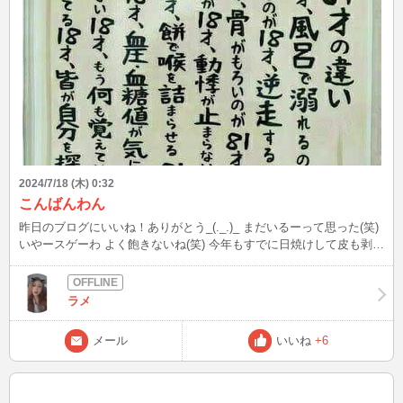
2024/7/18 (木) 0:32
こんばんわん
昨日のブログにいいね！ありがとう_(._.)_ まだいるーって思った(笑)
いやースゲーわ よく飽きないね(笑) 今年もすでに日焼けして皮も剥け
てる そろそろ歳だから日焼けはやめたいのに毎年夏が来ると焼きた
い衝動に駆られる 画像は笑えるから読んでみてね ラメの写真は気が
向いたら載せようかな バリバリ加工するよ？(笑) 明日は大事な発表が
ラメ
あります。ここでじゃないよ？だからドキドキして今寝れないの。じ
ゃあチャットしようとか言わないで？←誰も言ってない(笑)
メール
いいね
+6