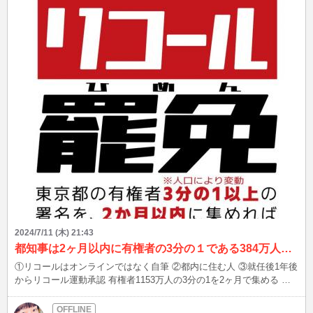
お願いします(^^) Xもありますので、プロフィールの「BLOG」から
どうぞ♪ こんなファッションして、待ち合わせしてなど、リクエスト
OK☆ 最後まで読んでいただき、ありがとうございましたm(__)m
2024/7/11 (木) 21:43
都知事は2ヶ月以内に有権者の3分の１である384万人の署名集めればリコールできる
①リコールはオンラインではなく自筆 ②都内に住む人 ③就任後1年後
からリコール運動承認 有権者1153万人の3分の1を2ヶ月で集める 自
署で名前住所生年月日記名 オンラインは無効 参考資料
https://gsepn.net/koikeyuriko/ 理論上は可能だけど、実現させるの難