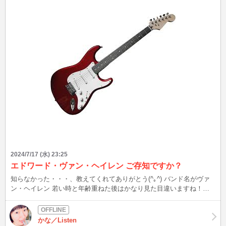
2024/7/17 (水) 23:25
エドワード・ヴァン・ヘイレン ご存知ですか？
知らなかった・・・、教えてくれてありがとう(^｡^) バンド名がヴァ
ン・ヘイレン 若い時と年齢重ねた後はかなり見た目違いますね！！
エディほど楽しそうに弾くギタリストは他にいないんだろうね 演奏
は去ることながら、すごいヘビースモーカー😳 当時のギター少年か
らしたら青春の全て 永遠のヒーローなんだろう ギター好きの皆さん
かな／Listen