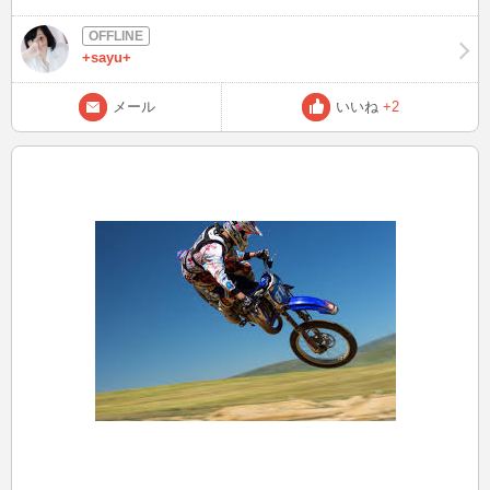
してください😊待ち合わせとかも大歓迎です。 昨日、My Birthdayで
1つ歳を重ねました🎉 今日のお昼(おやつ)ピザサンド食べました🍕
+sayu+
メール
いいね
+2