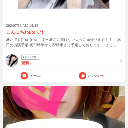
2024/7/11 (木) 14:42
こんにちわ(/ω＼*)
暑いです(´･ω･)(･ω･｀)ﾈｰ 暑さに負けないように頑張ります！！！ 本
日の出演予定 夜21時半から22時半まで予定しております。 よろしく
お願いします(*∩ω∩)ﾃﾚ♡
愛莉＋
メール
いいね
+6