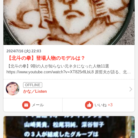
2024/7/16 (火) 22:03
【北斗の拳】登場人物のモデルは？
【北斗の拳】9割の人が知らない元ネタになった人物11選
https://www.youtube.com/watch?v=XT825r8LbL8 原哲夫が語る、北斗
の拳・ケンシロウやラオウら名キャラクター誕生秘話
https://goetheweb.jp/person/article/20231108-tetsuo-hara-02 ブルー
ス・リーは納得 ケンシロウの構えといい、掛け声といい、そうだろ
かな／Listen
うなぁ〜と思ってたよ アミバそのまんまΣ(￣。￣ﾉ)ﾉ 特にトキのモデ
ルはイエス・キリストと知ったときはびっくり！ 言われてみれ
メール
いいね
+3
ば・・・、共通点あるね💖 皆さんはご存知でしたか？？ この後、
22:45 まだまだ紫外線が強いです、しっかり対策しましょう ブログは
皆様から頂いたご質問、教えてもらったこと、盛り上がった話題を発
信！ 良いなと思った方は、お気に入り登録よろしくお願いします(^^)
Xもありますので、プロフィールの「BLOG」からどうぞ♪ こんなフ
ァッションして、待ち合わせしてなど、リクエストOK☆ 最後まで読