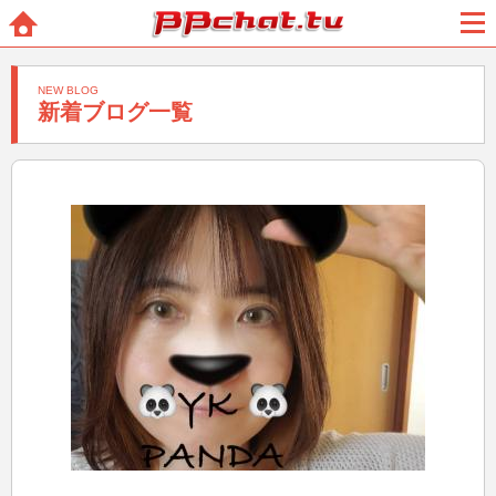
BBchatTV
ホー
メニ
ム
ュー
NEW BLOG
新着ブログ一覧