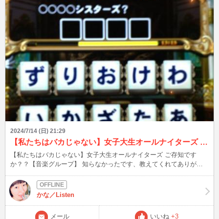
んでいただき、ありがとうございましたm(__)m
2024/7/14 (日) 21:29
【私たちはバカじゃない】女子大生オールナイターズ ご存知ですか？？【音楽グループ】
【私たちはバカじゃない】女子大生オールナイターズ ご存知です
か？？【音楽グループ】 知らなかったです、教えてくれてありがと
う❤️ せっかくなので、調べてみました！ ・「日曜はダメよ」
https://x.com/taxigial/status/1734943654165561609 衣装も振り付け
もバラバラなのに、民法で放送してたことに時代を感じる 明らかに
かな／Listen
やらされる感が否めない子もwww 当時はまだワイヤレスマイクなん
てないもんなぁ・・・ これで女子大生ブームが起きだんだね！ 今じ
メール
いいね
+3