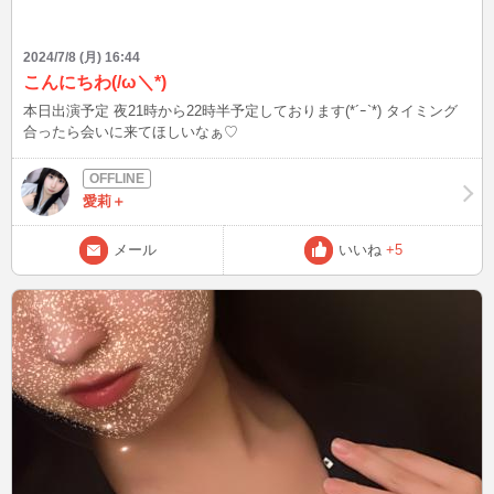
2024/7/8 (月) 16:44
こんにちわ(/ω＼*)
本日出演予定 夜21時から22時半予定しております(*´ｰ`*) タイミング
合ったら会いに来てほしいなぁ♡
愛莉＋
メール
いいね
+5