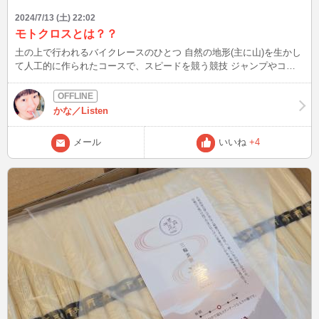
2024/7/13 (土) 22:02
モトクロスとは？？
土の上で行われるバイクレースのひとつ 自然の地形(主に山)を生かし
て人工的に作られたコースで、スピードを競う競技 ジャンプやコー
ナーは迫力満点！！ それに魅入られるファンはたくさんいるんだろ
うねぇ・・・ コースは一般公道じゃ無いので、プロでも二輪免許持
ってない人がいるようだ その代わり、ライセンス区分がある 地方選
かな／Listen
手権しか持ってないなら地方の大会しか出れないし、国際ライセンス
持ってたら世界で戦える 勝ち上がればライセンスが取れるシステム
メール
いいね
+4
なので、上に上がれば上がるほど難易度上がるんだろうね 勝ち上が
った人たちの裏で、悔しい思いした人がどれだけいるんだろ
う・・・？ 皆さんは、モトクロス見たことありますか？？ この後、
23:21 これに関しては完全初心者なので、他にも魅力あったら教えて
くださいね！ ブログは皆様から頂いたご質問、教えてもらったこ
と、盛り上がった話題を発信！ 良いなと思った方は、お気に入り登
録よろしくお願いします(^^) Xもありますので、プロフィールの
「BLOG」からどうぞ♪ こんなファッションして、待ち合わせしてな
ど、リクエストOK☆ 最後まで読んでいただき、ありがとうございま
したm(__)m