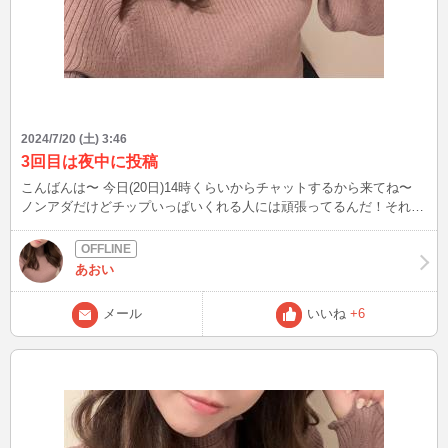
2024/7/20 (土) 3:46
3回目は夜中に投稿
こんばんは〜 今日(20日)14時くらいからチャットするから来てね〜
ノンアダだけどチップいっぱいくれる人には頑張ってるんだ！それ理
解しないで自分の欲求伝えて来る人はバイバイしてる(｡･ω･)ﾉﾞ 理解
してくれる人だけ好き。
あおい
メール
いいね
+6