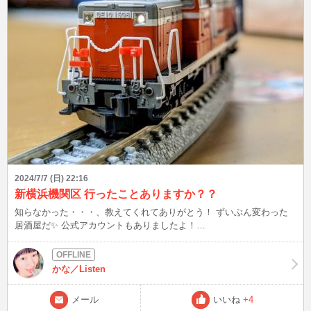
2024/7/7 (日) 22:16
新横浜機関区 行ったことありますか？？
知らなかった・・・、教えてくれてありがとう！ ずいぶん変わった
居酒屋だ✨ 公式アカウントもありましたよ！
https://x.com/shinyokohama_k X見る限り、ムカ〜〜〜シからの常連
さんが多い印象 作り込んだ模型の電車も走ってるから、みてるだけ
でも楽しそうだね！！ 一度行ってみる価値あり！！？？ 皆さんは新
かな／Listen
横浜機関区 行ったことありますか？？ この後、22:30 最高気温36℃
です、熱中症や脱水症状に気をつけましょう！ ブログは皆様から頂
メール
いいね
+4
いたご質問、教えてもらったこと、盛り上がった話題を発信！ 良い