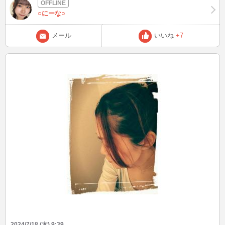
○にーな○
メール
いいね
+7
2024/7/18 (木) 9:39