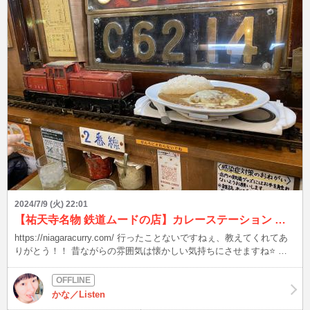
2024/7/9 (火) 22:01
【祐天寺名物 鉄道ムードの店】カレーステーション ナイアガラ 行ったことありますか？？
https://niagaracurry.com/ 行ったことないですねぇ、教えてくれてあ
りがとう！！ 昔ながらの雰囲気は懐かしい気持ちにさせますね⭐️ 動
画見る限り、汽車がカレーを運んでくれるみたい＾＾ プレートも可
愛いし、これは子供喜ぶね！！ 大人が見ても、テンション上がるか
も✨ 皆さんは、カレーステーション ナイアガラ 行ったことあります
かな／Listen
か？ この後、22:52 曇りの時ほど紫外線強いです、しっかり対策しま