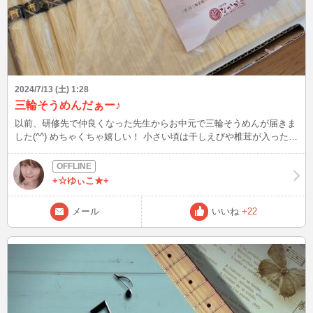
2024/7/13 (土) 1:28
三輪そうめんだぁー♪
以前、研修先で仲良くなった先生からお中元で三輪そうめんが届きま
した(^^) めちゃくちゃ嬉しい！ 小さい頃は干しえびや椎茸が入ったそ
うめん汁で食べてましたが 最近は、そうめん汁にゴマだれと少しラ
ー油を入れて担担麺風に食べるのが好きです♪ みなさんはそうめん食
べるときは普通のそうめん汁派ですか？ アレンジ派ですか？
+☆ゆぃこ★+
メール
いいね
+22