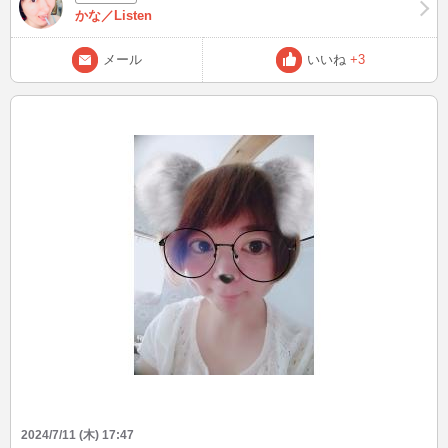
しそう💦 少なくとも、来年まで辞めさせられないのね（ ; ; ） インボ
かな／Listen
イス反対運動で58万でしょ？？ 参考資料 https://chng.it/hs9mkvZLkg
2ヶ月以内に、東京都民の直筆384万人集められるかなぁ？？ 皆さん
メール
いいね
+3
はどう思います？？ この後、22:44 曇りの日ほど紫外線強いです 日
傘など、しっかり対策しましょうね☂️ 【余談】 こんなのありまし
た！ 現職都知事の公職選挙法違反に立ち向かい、東京都を正しく導
くために都知事のリコールを求めます https://chng.it/VqDMRyGN オ
ンラインは無効なので、無駄かもしれない それでもたしになれば良
いのかなと思って、署名してみました 皆さんは署名します？？ ブロ
グは皆様から頂いたご質問、教えてもらったこと、盛り上がった話題
を発信！ 良いなと思った方は、お気に入り登録よろしくお願いしま
す(^^) Xもありますので、プロフィールの「BLOG」からどうぞ♪ こん
なファッションして、待ち合わせしてなど、リクエストOK☆ 最後ま
で読んでいただき、ありがとうございましたm(__)m
2024/7/11 (木) 17:47