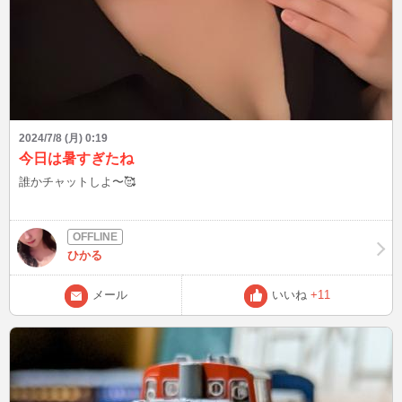
2024/7/8 (月) 0:19
今日は暑すぎたね
誰かチャットしよ〜🥰
ひかる
メール
いいね
+11