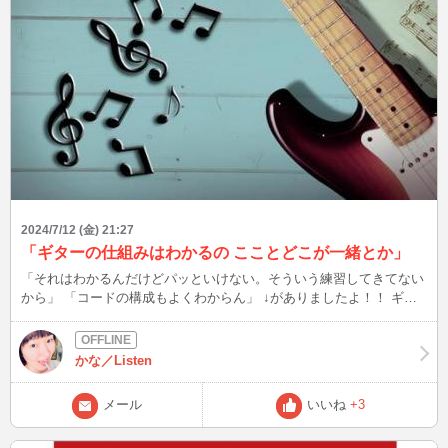
2024/7/12 (金) 21:27
「ギターの仕組みはわかるの こことどこが一緒とか」
「それはわかるんだけどパッといけない。そういう練習してきてない
から」 「コードの構成もよくわからん」 ↓がありましたよ！！ ギタ
ーコードアプリのおすすめ人気ランキング34選【2024年】
https://my-best.com/6496 YouTube見るだけだと挫折しちゃうけど、
アプリなら気軽に続けられるんじゃない？？ ギターは管轄外なの
かな／Listen
で、詳しいことはわかりませんが😅 これならお役に立てる？？ この
後、22:10 これをきっかけに、またギターに向き合えると良いですね
メール
いいね
+3
＾＾ ブログは皆様から頂いたご質問、教えてもらったこと、盛り上
がった話題を発信！ 良いなと思った方は、お気に入り登録よろしく