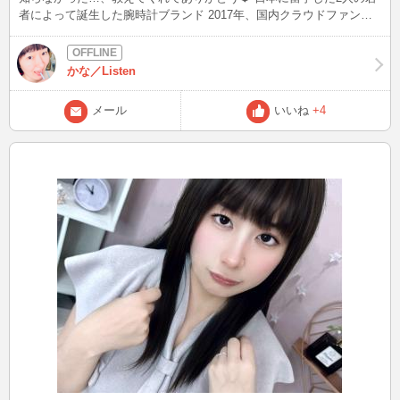
者によって誕生した腕時計ブランド 2017年、国内クラウドファンデ
ィングサイトから日本製時計1位を記録し企業 彼らが社会人になると
き、末長く使えるクラッシック腕時計を探す が、そのような時計は
若者にとって負担が大きく、手頃な価格で見つけることができなかっ
かな／Listen
た クラシックは不滅だと言う信念を持ち続けた彼らは、お手頃なク
ラシック腕時計を実現 2年前、クラウドファンディングで２千４百万
メール
いいね
+4
円の資金調達に成功 現在は国内外のクラウドファンディングで、
様々な実績を残すことができた 動画見る限り、高級時計顔負けのク
オリティ！！ シンプルなデザインが多いから、女性がつけても違和
感ないね☺️♪ また、腕時計好きいわく、意味を調べると楽しいみた
い！ KARL-LEIMONの時計をつけるなら、クラシックの価値を守るこ
と その場所を共に守ること、という意味に これプレゼントされたら
ロマンチックだね❤️ 皆さんは普段、腕時計つける習慣はあります
か？？ この後、23:00 まだまだ暑いです、しっかり水分補給しましょ
う！ ブログは皆様から頂いたご質問、教えてもらったこと、盛り上
がった話題を発信！ 良いなと思った方は、お気に入り登録よろしく
お願いします(^^) Xもありますので、プロフィールの「BLOG」から
どうぞ♪ こんなファッションして、待ち合わせしてなど、リクエスト
OK☆ 最後まで読んでいただき、ありがとうございましたm(__)m