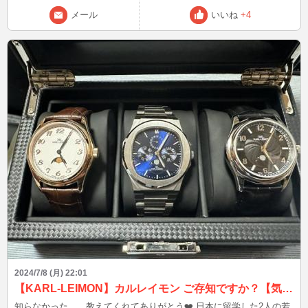
しょうね！ ブログは皆様から頂いたご質問、教えてもらったこと、
メール
いいね
+4
盛り上がった話題を発信！ 良いなと思った方は、お気に入り登録よ
ろしくお願いします(^^) Xもありますので、プロフィールの
「BLOG」からどうぞ♪ こんなファッションして、待ち合わせしてな
ど、リクエストOK☆ 最後まで読んでいただき、ありがとうございま
したm(__)m
2024/7/8 (月) 22:01
【KARL-LEIMON】カルレイモン ご存知ですか？【気取らない大人のクラシック】
知らなかった…、教えてくれてありがとう❤️ 日本に留学した2人の若