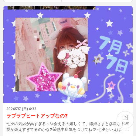
なと思った方は、お気に入り登録よろしくお願いします(^^) Xもあり
ますので、プロフィールの「BLOG」からどうぞ♪ こんなファッショ
ンして、待ち合わせしてなど、リクエストOK☆ 最後まで読んでいた
だき、ありがとうございましたm(__)m
2024/7/7 (日) 4:33
ラブラブヒートアップなの❓️
七夕の気温が高すぎる～💦会えるの嬉しくて、織姫さまと彦星さまの
愛が燃えすぎてるのかな❓️😹熱中症気をつけてね🍨 七夕といえば、キ
キララちゃん、星モチーフの七夕スイーツ、湘南ひらつか七夕祭り、
PAGE TOP