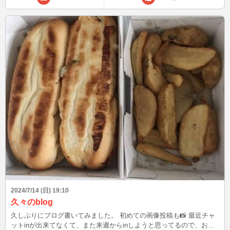
ゃ絶対考えられない笑 皆さんは当時、女子大生オールスターズ、見
てました？ この後、22:53 まだまだ紫外線が強いです しっかり紫外
線対策しましょうね☀️ ブログは皆様から頂いたご質問、教えてもらっ
たこと、盛り上がった話題を発信！ 良いなと思った方は、お気に入
り登録よろしくお願いします(^^) Xもありますので、プロフィールの
「BLOG」からどうぞ♪ こんなファッションして、待ち合わせしてな
ど、リクエストOK☆ 最後まで読んでいただき、ありがとうございま
したm(__)m
2024/7/14 (日) 19:10
久々のblog
久しぶりにブログ書いてみました。 初めての画像投稿も📸 最近チャ
ットinが出来てなくて、また来週からinしようと思ってるので、お話