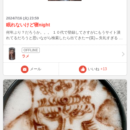
2024/7/16 (火) 23:59
眠れないけど寝night
何年ぶり？だろうか。。。 １０代で登録してさすがにもうサイト潰
れてるだろうと思いながら検索したら出てきたー(笑)←失礼すぎる 久
しぶり過ぎてログインに手こずってさらに機能が少し変わっててよく
分からなくてとりあえずブログまでは辿り着けた♡ 浦島太郎状態 あ
れ以来PCもないまま過ごしてます 買おうかなとか言ってて買ったら
ラメ
ここに来ちゃうかもしれないからダメダメ(笑) よし寝る！ 昔お話した
ことある人はもう居ないかね？ 居たらいいね押してね(笑)
メール
いいね
+13