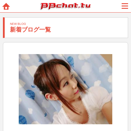
BBchatTV
ホー
メニ
ム
ュー
NEW BLOG
新着ブログ一覧