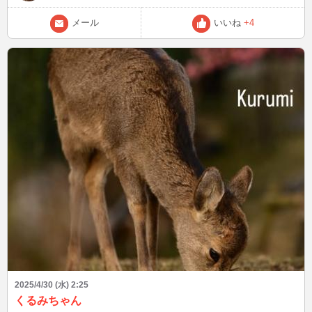
してるから、待機中のメールは気づかないかと思います。 待機終了
する時にまとめてみる感じになります。 もちろん、ポイ活してるだ
メール
いいね
+4
けなのでお邪魔とか思わず繋げてください。 お気遣いなさらず（＾
＾） 写真はキャラグリの時のものです。 友達の推しともハグしまし
た。 キャラグリの沼感は異常。 ほんと、ピューロが遠くてよかった
よ。 近かったら年パス買って毎日通ってたよ。
2025/4/30 (水) 2:25
くるみちゃん