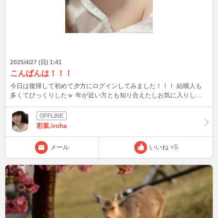
2025/4/27 (日) 1:41
こんばんは！！！
今日は復帰して初めて夕方にログインしてみました！！！ 結構人も
多くてびっくりしたｗ 年が近い方とも知り合えたしお気に入りして
くださってた方にも入って頂いて 私と沢山話してくれてすごくうれ
しかったです。 時間帯が不定期なのでタイミングが合わない方もい
るんですけどメッセージもらえると嬉しいです！！！！ Gwは皆さま
彩葉.iroha
どうお過ごしなんかなー？ 彩華はお仕事＋のんびり過ごしま
す！！！ 暇だよって方はぜひ待ち合わせでもしてお話しましょう＾
メール
いいね
+5
＾ 久しぶりにブログなんか書いちゃってるけど見てくれる人とかい
るのかなーｗ