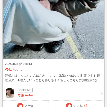
2025/4/28 (月) 18:14
今日わ。。
皆様おはこんにちこんばんわ！ いつも元気いっぱいの彩葉です！ 最
近金欠、➕暇人ということもありちょくちょくこちらにお世話になっ
ているんですが今日の日程も書いておきます！ 元々19時からやるつ
もりでしたが、友達とディナーに行く為その後にやる事にしました！
時間帯なんですが、22時から朝五時までガッツリめに楽しむつもりで
彩葉.iroha
す！ お誘いも予約も待ってます！！
メール
いいね
+4