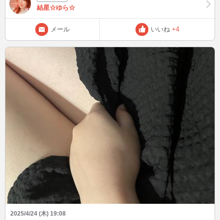
前ね、箱根のスイーツコレクション行ってきて、春の蝶モチーフがき
結星☆ゆら☆
れいなスイーツ食べてきたの🦋🍨🍓🍰蝶が羽を休める姿と自分を重ね
てゆっくりご褒美スイーツを食べて、また新しい季節に向けてモチベ
メール
いいね
+4
ーションをアップさせてね～ってコンセプトがとってもすてきで、美
味しい幸せだった～o(⁎˃ᴗ˂⁎)o⁺ 疲れたとき、ちょっとホッとしたい
時、休める場って大事だよね✨あなたもゆらのところで羽を休めてね
🦋 ゆらも疲れたらあなたのお膝ですやすやしたり、優しくぎゅーっ
て抱っこされたいな🐱膝枕、実は、するよりされるの好き派な甘えん
坊ゆらです(>᎑<`๑)♡ごろにゃん💗 今年夏、映画公開だから、鬼滅が
最近熱くて、今回は蝶モチーフのスイーツと合わせてしのぶさんも連
れてきて一緒に🎀🦋 鬼滅好きな方いたらお話ししたい～❣️ 待ってて
くれてる方ごめんなさい(ᐡ •̥ ̫ •̥ ᐡ) 体調とかスケジュール的になかなか
インできなくても、ブログで楽しそうだったりメッセージを読むと幸
せな気持ちになれたり癒されるって言ってもらえて嬉しい💗いつもあ
りがとう✨
2025/4/24 (木) 19:08