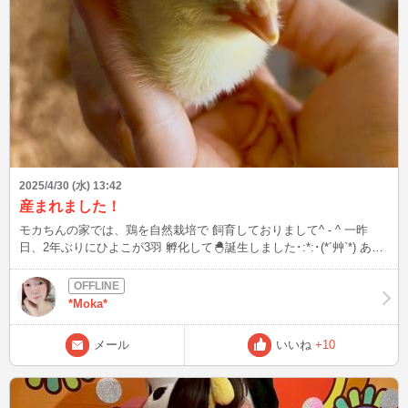
2025/4/30 (水) 13:42
産まれました！
モカちんの家では、鶏を自然栽培で 飼育しておりまして^ - ^ 一昨
日、2年ぶりにひよこが3羽 孵化して🐣誕生しました･:*:･(*´艸`*) あ！
私の出産ではなくてすみませんw GWは２日しか休みがないのです
が、 もふもふ可愛い子たちに癒されようと 思います♪はぁ。。可愛い
(〃ω〃) チャットは、昼間と、夜23時以降にインするので、タイミン
*Moka*
グが合えば是非 ぴよぴよ←しましょうね(*⊃︎∀︎⊂︎*)てへっ
メール
いいね
+10