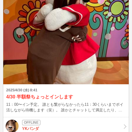
2025/4/30 (水) 8:41
4/30 半額祭ちょっとインします
11：00〜イン予定。 誰とも繋がらなかったら11：30くらいまでポイ
活しながら待機します（笑）。 誰かとチャットして満足したり、ポ
イ活が終わったらもっと早く終わるかもです。 繋がれば12:45くらい
まではチャット可能です。 先に、11:30〜12:45の間の時間指定してく
れたらその時間チャットできます。しましょう❤️ ちなみに、ポイ活
YKパンダ