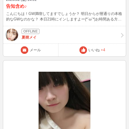
告知含め♪
こんにちは！GW満喫してますでしょうか？ 明日からが暦通りの本格
的なGWなのかな？ 本日21時にインしますよー(*´ω`*)お時間ある方は
遊びに来てね♪♪ 写メは鉄博行った時になんとなく笑 ではまたね(´▽`)
ﾉ
夏樹メイ
メール
いいね
+4