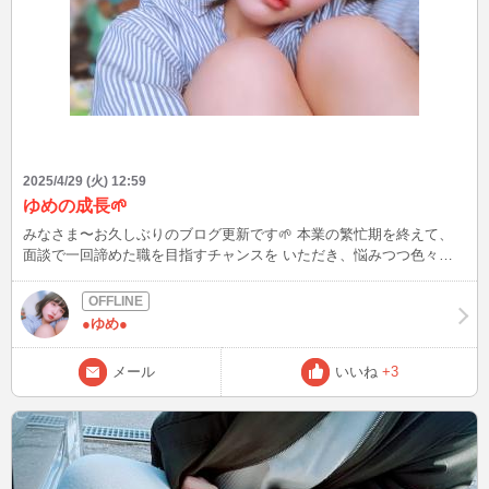
2025/4/29 (火) 12:59
ゆめの成長🌱
みなさま〜お久しぶりのブログ更新です🌱 本業の繁忙期を終えて、
面談で一回諦めた職を目指すチャンスを いただき、悩みつつ色々調
べていたら、 いつのまにか４月も終わりになっていました（ ; ; ） 勉
強を始めることにしたので、 インの頻度があがること たぶんないで
す、、、 金土日祝は少しインできることがあると思うので、もしゆ
●ゆめ●
めちゃんとお話ししたいなって思ってくれてる方がいらしたらメール
ください！ ゆるゆるインになっちゃいますが、 ゆめちゃんのこと忘
メール
いいね
+3
れないでくれると嬉しいです（ ; ; ） ではまた夢で会いましょう⭐️