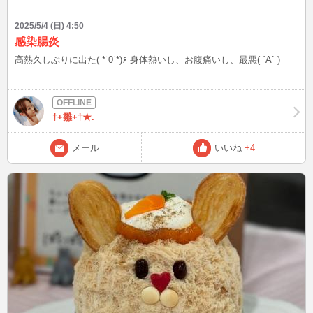
2025/5/4 (日) 4:50
感染腸炎
高熱久しぶりに出た( *˙0˙*)۶ 身体熱いし、お腹痛いし、最悪( ´A` )
†+雛+†★.
メール
いいね
+4