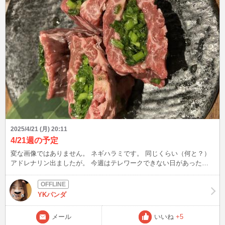
2025/4/21 (月) 20:11
4/21週の予定
変な画像ではありません。 ネギハラミです。 同じくらい（何と？）
アドレナリン出ましたが。 今週はテレワークできない日があった
り、できる日でも会議が多かったり、業務忙しかったり、家族が体調
崩したりなので、リクエストインとさせていただきます。 時間を指
定してくれたら、できる限りインしまーす。 メールお待ちしていま
YKパンダ
ーす。 よろしくおねがいしまーす。
メール
いいね
+5