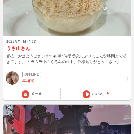
2025/5/4 (日) 4:23
うさ山さん
皆様、おはようございます☀️ 朝4時😳😳久しぶりにこんな時間まで起
きてます。 ムラムラ中のくるみの相手、皆様ありがとうございまし
た😘😘興奮しました💕💕 やっぱり、性欲は大切ですね😛😛 そんなこ
んなで、こちらも久しぶりのかき氷部🍧🥄 今、あべのハルカス近鉄
本店で… 『全国かき氷まつり』が開催されています👏👏 東京のかき
玖瑠実
氷🍧🥄うさ山さんのキャロットケーキ🐰🥕を食べてきました。 スパ
イスがほんのり香るミルクティーシロップに人参ピューレとクリーム
メール
いいね
+5
チーズ。くるみとレーズンが中に入っていてお口の中でキャロットケ
ーキが完成✨✨ めっちゃ美味しかったぁ😋😋 やっぱり催事は楽しな
ぁ。 そして、改めて美味しいかき氷を食べて気持ちが高揚しました
🥰🥰 かき氷部🍧🥄楽しいぃ😉😉💕💕