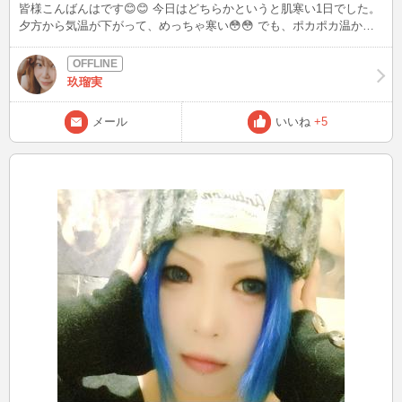
皆様こんばんはです😊😊 今日はどちらかというと肌寒い1日でした。
夕方から気温が下がって、めっちゃ寒い😳😳 でも、ポカポカ温かい
より肌寒い方が好きです。 そしてお部屋を温かくしてノースリーブ
姿でハーゲンダッツ🍨を食べる！ 今まさに真夜中のハーゲンダッツ
タイム🍨です。 今日は抹茶です🍵最高やん😍😍👍👍 そして、またま
玖瑠実
た鹿友のおじ様から可愛いお写真が送られてきました。 奈良公園🦌
🦌のくるみちゃんです。 春になり緑になってきた芝を食べる、くる
メール
いいね
+5
みちゃん。 可愛いすぎませんか😆😆💕💕 はぁ。奈良公園に行きた
い‼️ 明日お仕事お休みなので行ってこようかな😚😚