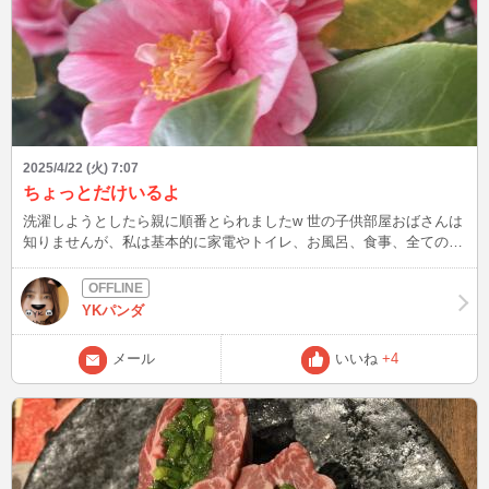
2025/4/22 (火) 7:07
ちょっとだけいるよ
洗濯しようとしたら親に順番とられましたw 世の子供部屋おばさんは
知りませんが、私は基本的に家電やトイレ、お風呂、食事、全てのカ
ーストの最底辺ですw 宝くじ当たったら一人暮らしします（笑） 写
真は椿です。 椿ってこんな漢字ではあるけど、冬に咲くイメージだ
ったのに、４月に咲くんですねぇ。 あれ？もしかして常識？w
YKパンダ
メール
いいね
+4