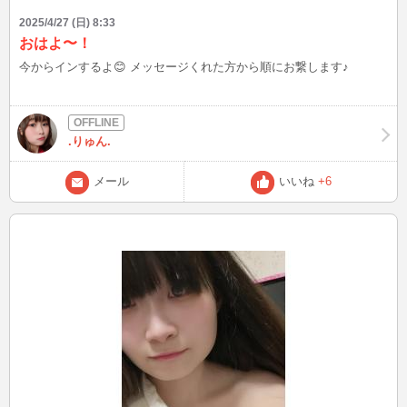
2025/4/27 (日) 8:33
おはよ〜！
今からインするよ😊 メッセージくれた方から順にお繋します♪
.りゅん.
メール
いいね
+6