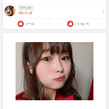
レンダー通りです。 仕事もGW中は納期などなくてゆるい感じなので
（それ目当てで飛び石連休は出勤するw）お誘いメールくれば大体お
答えできるかと思います！ ただ、最低30分は余裕みてくれると嬉し
YKパンダ
いですw 今！すぐ！の場合は待機中にぜひ。 あと、待機中はメール
気づかないことが多いので、いろいろできますのでとりあえず繋げて
メール
いいね
+6
欲しいです！