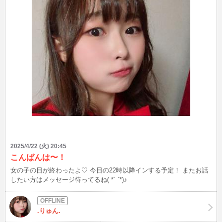
2025/4/22 (火) 20:45
こんばんは〜！
女の子の日が終わったよ♡ 今日の22時以降インする予定！ またお話
したい方はメッセージ待ってるね( *´ `*)♪
.りゅん.