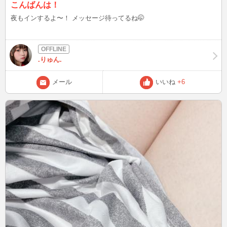
こんばんは！
夜もインするよ〜！ メッセージ待ってるね🤭
.りゅん.
メール
いいね
+6