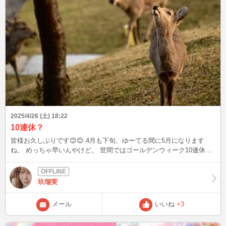
2025/4/26 (土) 18:22
10連休？
皆様お久しぶりです😊😊 4月も下旬、ゆーてる間に5月になります
ね。 めっちゃ早いんやけど。 世間ではゴールデンウィーク10連休が
始まってる方もいるとか！羨ましいー😲😲 そして、去年の9月から今
の所に引越してきて8ヶ月。 数字見てビックリ‼️ もう半年以上たって
たのね😳😳 その今のマンションから駐輪場にバイク🛵の駐車禁止の
玖瑠実
張り紙が。 え？バイクの駐車禁止なんて聞いてない😤😤 実家は近い
とは言え、実家にバイク置いて歩いてマンションへ帰る感じ。 仕事
メール
いいね
+3
に行く時も、もちろん実家まで歩いて行く。 めっちゃめんどくさい
やん👻👻 今のマンション、間取りや日当たりとか気に入ってる。 で