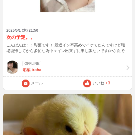
2025/5/1 (木) 21:50
次の予定。。
こんばんは！！彩葉です！ 最近イン率高めでイケてたんですけど職
場復帰してから多忙な為中々イン出来ずに申し訳ないです(><) 次でき
るのが土曜日の夕方に少しだけINできると思います！まだ約束などし
てないので話したい方いて下さったら連絡待ってます！予定空けます
(*^^*) そしてＧＷは仕事以外特に予定もないのでイン率はあげようと
彩葉.iroha
思ってます！ 時間帯はまだ未定です。。今日は仕事中の彩葉をお送
りします！感想も待ってます笑
メール
いいね
+3