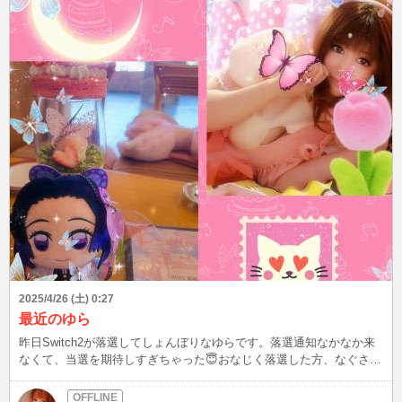
も隣りの大学生の足音と物音の騒音はイライラ‪💢‬‪💢‬する。 おかげで
寝る時間、今は夜中の1時2時になってる。 22時にコテっと寝てたの
なぁ💦 実家にバイク🛵を駐車するか。 新しいマンションか一軒家を
借りるか… 物件を検索中🔎 そんなこんなで、大好きなかき氷部🍧🥄
も奈良🦌🦌にも行ってない🥲🥲 来週ぐらいは奈良🦌🦌でかき氷部🍧
🥄したいなぁ😌😌このままのペースでいくと、ゆーてる間に大晦日来
てますね。 しっかり毎日充実させないと‼️ 頑張ります😊😊 今日のお
写真は、奈良に行くといつも仲良くしてくださるおじ様から送られて
きた写真。 この子鹿ちゃん、名前はくるみって名付けられてます。
初めての春を迎え桜🌸を眺めてる写真。 素敵すぎるお写真ですね☺️
☺️
2025/4/26 (土) 0:27
最近のゆら
昨日Switch2が落選してしょんぼりなゆらです。落選通知なかなか来
なくて、当選を期待しすぎちゃった😇おなじく落選した方、なぐさめ
あいたい😹(笑)当たった方はおめでとう～🎉🎉🎉お祝いするね❣️いっ
ぱい自慢しちゃって、そのラッキーをゆらに分けてね(*ˊᵕˋ)ˊᵕˋ*)♡ この