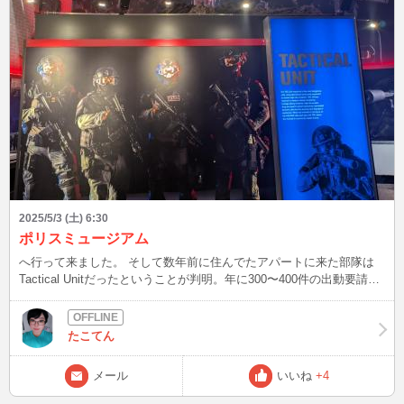
2025/5/3 (土) 6:30
ポリスミュージアム
へ行って来ました。 そして数年前に住んでたアパートに来た部隊は
Tactical Unitだったということが判明。年に300〜400件の出動要請が
あるらしく、私はそれを生で観たことは貴重な機会だったのかどうな
のか。 日本に行くので日本語ばかり見てたので英語を読むとやっぱ
頭が鍛えられますね笑 それではまたー
たこてん
メール
いいね
+4