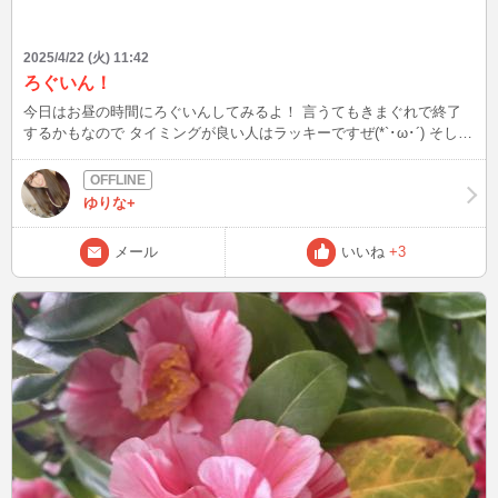
2025/4/22 (火) 11:42
ろぐいん！
今日はお昼の時間にろぐいんしてみるよ！ 言うてもきまぐれで終了
するかもなので タイミングが良い人はラッキーですぜ(*`･ω･´) そして
昨日からうちの猫ちゃんめちゃくちゃ甘えん坊過ぎて基本お膝にいた
いみたいでかわちいすぎる 昨日お泊まりでお留守番だったからかな
でもごめん、今夜もお泊まり♡なのでまたお留守番( ´･ω･`)
ゆりな+
メール
いいね
+3