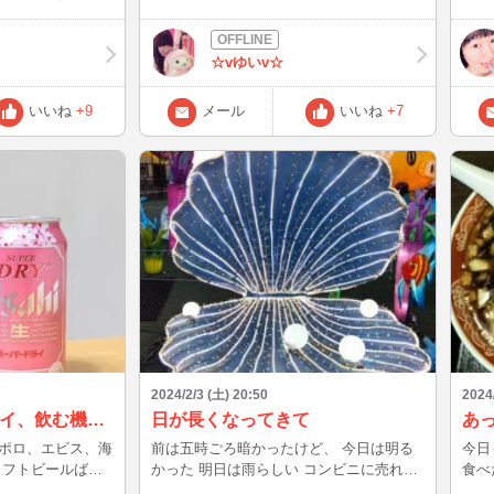
ゅっとつまってい
なので本日のログインはないと思いますが
てるの
と口で食
できたら 22時半からの予定です💕 お時間
が一
りもしないのでパ
合う方よろしくね🙏
・つ
☆vゆいv☆
れ
「後
いです！！ 遠
夫？？」と
いいね
+9
メール
いいね
+7
ているのでお取寄
ウントダ
いのかな？？
ながらの銘菓も最
すが、変
るの
かあればじゃんじ
ください(∩´
情報お待ちしてます
三寒
くだ
2024/2/3 (土) 20:50
2024
アサヒスーパードライ、飲む機会ありますか？
日が長くなってきて
あ
ポロ、エビス、海
前は五時ごろ暗かったけど、 今日は明る
今日
かった 明日は雨らしい コンビニに売れ残
食べ
スーパードライを
りの恵方巻売ってないかな。。。
のお