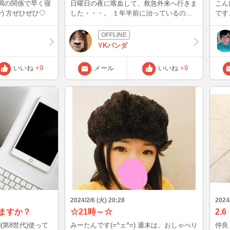
体調の関係で早く寝
日曜日の夜に喀血して、救急外来へ行きま
こん
ミング合う方ぜひぜひ♡
した・・・。 １年半前に治っているので
です
すが、結核の再発の可能性があるとのこ
失敗
と・・・。 前回の結核の時は喀血しなく
そし
て肺炎だけだったので（その代わり熱がや
完了
YKパンダ
ばかった）人生初の喀血。 血痰とか、鼻
イト
血が喉に回ってしまった時と比べものにな
きる
いいね
+9
メール
いいね
+9
らない量で、本当に怖かったです。 それ
から
でも、熱がなく、意識もしっかりしてい
りに
て、パルスオキシメーターの数値も９７％
はま
だったため、軽症と判断されて、診察後回
しで陰圧室に６時間も閉じ込められました
（苦笑） 軽症なのに救急外来使った罰金
のような、特別料金2700円上乗せ、もち
ろん救急、休日、時間外も上乗せ(T ^ T)
CTと血液検査とPCR（コロナもインフル
も陰性）させられて、結局20,240円もとら
れました(T ^ T) そして昨日、通常の発熱
外来へ行きまして、喀痰検査２回目。 今
日も提出してきて、日曜日と合わせてこの
３回で陰性が出ないと出社しちゃダメとの
2024/2/6 (火) 20:28
2024
こと。 そもそも血を吐きながら会社に行
てますか？
☆21時～☆
2.6
く必要ないんだけども（笑） 休んでても
Pad(第8世代)使って
みーたんです(=^ェ^=) 週末は、おしゃべり
仲良
仕事が心配で休まらないので、陰性だった