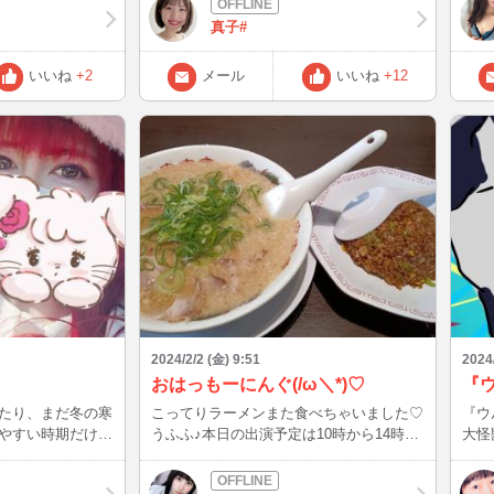
) 基本1話
っています こちらのナポリタンも手軽で
てく
真子#
繋がるの好きじゃ
とてと美味しいので最近よく作っています
＾＾ 最初の頃分量間違えて作りすぎてど
いいね
+2
メール
いいね
+12
) 私はスナ
うしよ？と夫に写真を送ったのがこちらの
が、皆さんはスナ
写真です(^^;) フライパンの状態で綺麗に
 次は
盛り付けもせず撮ったのであまり美味しそ
うに見えないかもですが、本当にオススメ

です！ ちなみに得意料理はハンバーグ、
餃子、肉じゃがです お料理得意な方、簡
単にできるメニューとかありましたら是非
教えてください(*^ω^*) それでは今週もお
疲れ様でした♪ おやすみなさいませ☆
2024/2/2 (金) 9:51
2024
おはっもーにんぐ(/ω＼*)♡
たり、まだ冬の寒
こってりラーメンまた食べちゃいました♡
『ウ
やすい時期だけ
うふふ♪本日の出演予定は10時から14時ま
大怪獣首都
ゃう時間があれ
でです(*´ｰ`*) 愛莉といっぱい楽しい時間を
に行
 ᵕ ᵔ˶₎აゆらは、
過ごしませんか？ お待ちしております
ロード