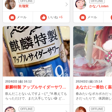
てきました。 きな粉ソースにミルクシロ
飛んでて面白いのが勢ぞろい(笑
玖瑠実
かな／Listen
ップ、中はベリーソースが入っていて砕い
完結だし、ストーリーが
たおかきがパラりとふりかけてあって美味
ない人に良いかも！ これ見てると、スナ
メール
いいね
+6
メール
しかったです👍👍 久しぶりのかき氷💕💕
ック行きたくなってきますね(笑
もぅもぅめちゃんこ美味しかったです😍
ック行ったことないです
😍 明日からは暦の上では立春🌸🌸 春なん
ック行ったことありますか？
ですよね。 ポカポカの春が待ち遠しい。
2/3(土)22時半頃～ 皆さんにたくさんの福
でも、寒い冬も大好きなんですけどね😚
が呼びこまれますように
😚 皆様、今年も1年よろしくお願いしま
す。
2024/2/2 (金) 16:12
2024/2/2 (金) 15:14
麒麟特製 アップルサイダーサワー 飲んだことありますか？
あなたに一番効く薬
飲んだことないんですよ～(;^_^A 教えても
春みたいなポカポカだっ
らっただけで、まだ入手してない😅 どう
さだったりで、体調崩し
やらセブンイレブンに売ってるらしい。
ど、思わず笑顔になっち
口コミ見る限り、美味しいみたいですね！
ば、元気になれますよね૮₍˶ᵔ