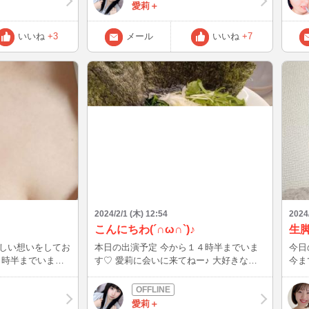
ートみたいと言わ
(*∩ω∩)ﾃﾚ♡
http
愛莉＋
ツタイムしてくだ
うチラ
ピン
いいね
+3
メール
いいね
+7
ー君メイン
った
督は
と思っ
ンオー
Am
薄そう…。 皆
ーザ
に行きますか
頃～ 暖かくなると花粉が飛んできます
花粉
2024/2/1 (木) 12:54
2024
こんにちわ(´∩ω∩`)♪
生
しい想いをしてお
本日の出演予定 今から１４時半までいま
今日
１４時半までいます
す♡ 愛莉に会いに来てねー♪ 大好きなラ
今ま
さい(*´ｰ`*人*
ーメンのお話などいろいろしたいです(*´ｰ
す！
おります♪ ぷるんぷる
`*) イチャイチャしたいな♡ お待ちしてお
がん
ります(*´ｰ`*人*´ｰ`*)ﾈｰ❤
ね、
愛莉＋