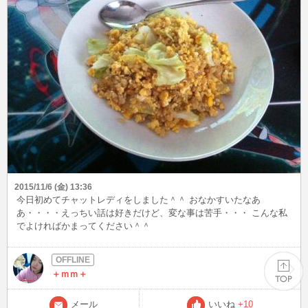
2015/11/6 (金) 13:36
今日初めてチャットレディをしました＾＾ おなかすいたなあ
あ・・・・えっちい話は好きだけど、変な事は苦手・・・ こんな私
でよければかまってください＾＾
＋ｍｍ＋
メール
いいね
+10
PAGE TOP