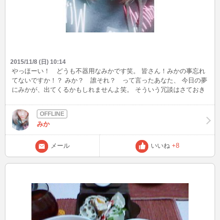
2015/11/8 (日) 10:14
やっほーい！ どうも不器用なみかです笑。 皆さん！みかの事忘れ
てないですか！？ みか？ 誰それ？ って言ったあなた、 今日の夢
にみかが、出てくるかもしれませんよ笑。 そういう冗談はさておき
笑。 最近ありがたい事に、褒められる事が 多くなってきました＞＜
皆さんお世辞でも嬉しいですよ♪ でもみかはあまり、褒め慣れてな
いです泣。 何というか恥ずかしいという気持ちも 正直ありま
みか
す。。。 ついつい自分に自信が持てなくて、褒められても 本当に思
って言ってくれてるのかな？ と疑いそうになる時もあります。 こん
な事言ったら、みんなみかの事 嫌いになっちゃうかも泣。 ちょっと
メール
いいね
+8
弱音を吐いちゃったね＞＜ ごめんなさい。 自信を持てるようになる
のも、 ここのチャットを始めるきっかけの 一つです。前を向いて少
しずつ 自分に自信を持てるように 努力していきます！ これからも
応援よろしくね★ みかの事覚えてる方は、いいね！ クリックよろし
くね笑。 そして昨日地震びっくりしたね！ みかは栃木住みなので、
結構揺れました。待機中だったので、 地震が収まるまで落ちちゃい
ました＞＜ いつでも逃げれる準備はしとかないとね！ 自分の身は自