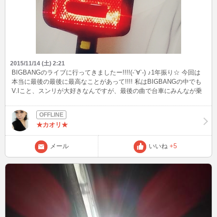
2015/11/14 (土) 2:21
BIGBANGのライブに行ってきましたー!!!!(-´∀`-) ♪1年振り☆ 今回は
本当に最後の最後に最高なことがあって!!!! 私はBIGBANGの中でも
V.Iこと、スンリが大好きなんですが、最後の曲で台車にみんなが乗
ってきてくれたんだけど、私の目の前を通過することに!!!!! もう嬉
しすぎるのと、ドキドキで本当に体が震えてきてしまって。。。ほ
んと目の前にスンちゃんが来たときに我を忘れて、「スンリィィー
★カオリ★
ーー!!!!スンリーーー!!!!!!!」と叫びまくってしまったww でも一瞬だ
け目が合ったんです!!!!!☆ほんと一瞬ねwwお客さんを流れでバーー
ッて見ている一瞬。 でもその一瞬だけでも幸せだったし、こんなに
メール
いいね
+5
間近で見れることってもう一生ないと思う・・・・。 いや
ぁ・・・。本当に幸せでした。しばらくずっとニヤニヤしちゃう
し、引きずりますw 幸せな時間をありがとぉーー!!!!BIGBANG!!!!!
(σ*>∀<)σ♪これからも大好きだよー!!☆☆ P.S ほんとどーでもいいけ
ど、スンちゃんにハマッてから自分の中で薄顔ブームですww