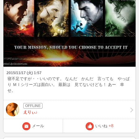
2015/11/17 (火) 1:57
寝不足ですが・・いいのです。 なんだ かんだ 言っても やっぱ
り ＭＩシリーズは面白い。 最新は 見てないけども！ あー 幸
せ。
えりぃ♪
メール
いいね
+8