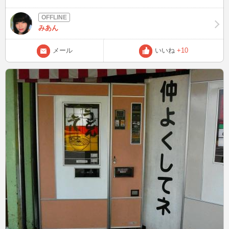
みあん
メール
いいね
+10