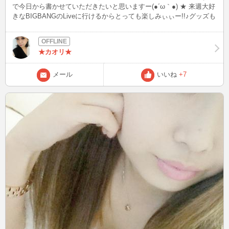
で今日から書かせていただきたいと思いますー(●´ω｀●) ★ 来週大好
きなBIGBANGのLiveに行けるからとっても楽しみぃぃー!!♪グッズも
欲しいなぁ☆ BIGBANG好きな方いらっしゃいますかねー??♪いたら
是非チャットでBIGBANGトークしたいですね♪ww
★カオリ★
メール
いいね
+7