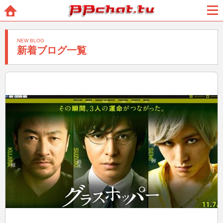
BBchatTV
ホー
メニ
ム
ュー
NEW BLOG
新着ブログ一覧