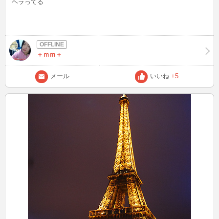
ヘラってる
＋ｍｍ＋
メール
いいね
+5