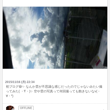
2015/11/16 (月) 22:34
初ブログ😆✨ なんか雲が不思議な感じだったのでじゃないみたい撮
ってみた( ・∇・)✨ 空や雲の写真って何回撮っても飽きないなv(・
∀・*)