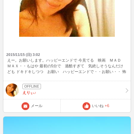
2015/11/15 (日) 3:02
えー。お願いします。ハッピーエンドで 今見てる 映画 ＭＡＤ
ＭＡＸ・・もはや 最初の5分で 過酷すぎて 気絶しそうなんだけ
ども ドキドキしつつ お願い ハッピーエンドで・・お願い・・ 怖
いよぅ・・ｼｸｼｸでも 面白いんだけど 怖い・・ｼｸｼｸ 設定は いい
んだけども 怖い・・・って はぁ どきどき
えりぃ♪
メール
いいね
+6