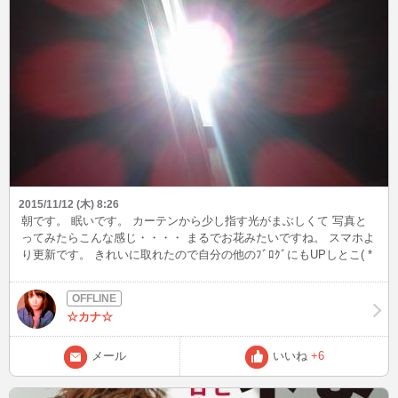
2015/11/12 (木) 8:26
朝です。 眠いです。 カーテンから少し指す光がまぶしくて 写真と
ってみたらこんな感じ・・・・ まるでお花みたいですね。 スマホよ
り更新です。 きれいに取れたので自分の他のﾌﾞﾛｸﾞにもUPしとこ( *
´艸｀)
☆カナ☆
メール
いいね
+6