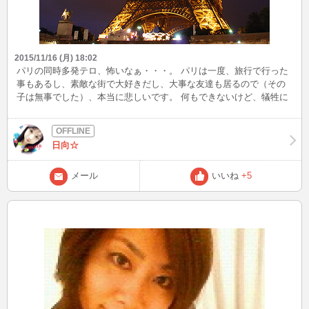
2015/11/16 (月) 18:02
パリの同時多発テロ、怖いなぁ・・・。 パリは一度、旅行で行った
事もあるし、素敵な街で大好きだし、大事な友達も居るので（その
子は無事でした）、本当に悲しいです。 何もできないけど、犠牲に
なった方のご冥福を祈ります。
日向☆
メール
いいね
+5