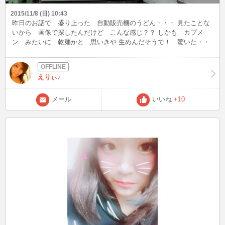
2015/11/8 (日) 10:43
昨日のお話で 盛り上った 自動販売機のうどん・・・ 見たことな
いから 画像で探したんだけど こんな感じ？？ しかも カプメ
ン みたいに 乾麺かと 思いきや 生めんだそうで！ 驚いた・・
日本すごい・・・ 生めんだから２４時間じゃないんですって 入れ
替えあるから。 チャレンジしてみたいけど どこにあるやらｗｗ そ
んな あったか麺が恋しい季節になりました！ 皆様も お風邪な
えりぃ♪
ど お気をつけて～！ ではでは えりぃ♪
メール
いいね
+10