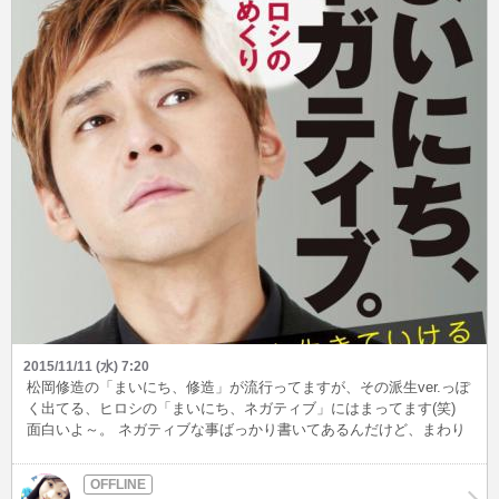
2015/11/11 (水) 7:20
松岡修造の「まいにち、修造」が流行ってますが、その派生ver.っぽ
く出てる、ヒロシの「まいにち、ネガティブ」にはまってます(笑)
面白いよ～。 ネガティブな事ばっかり書いてあるんだけど、まわり
まわってなぜかポジティブになれちゃう不思議な格言集なのです。
良い意味で「適当に生きる」のって大事なんだな～と思っちゃう。
オススメ☆