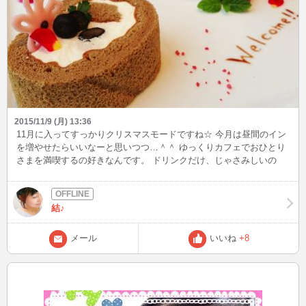
2015/11/9 (月) 13:36
11月に入ってすっかりクリスマスモードですね☆ 今月は昼間のイン
を増やせたらいいなーと思いつつ…＾＾ ゆっくりカフェでおひとり
さまを満喫するの好きなんです。 ドリンクだけ、じゃさみしいの
で、ついつい頼んじゃう甘いもの（笑） ケーキだけより、プレート
盛り！っていうのが好き！ こんなの出てきたらテンションあがっち
ゃう♪ 甘いものを食べると幸せな気持ちになりますね＾＾
結♪
メール
いいね
+8