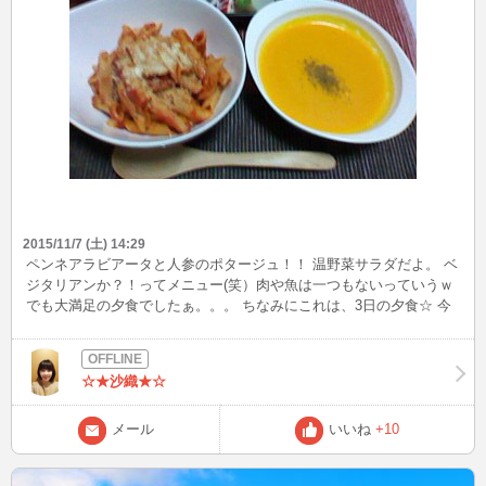
分で守る！！ 皆さんも地震だー！って 思ったらすぐ逃げる準備して
ね！！！ ではではみかでしたー！ 今日in出来たら夜にしますよー
ん！ またねー(#^.^#)
2015/11/7 (土) 14:29
ペンネアラビアータと人参のポタージュ！！ 温野菜サラダだよ。 ベ
ジタリアンか？！ってメニュー(笑）肉や魚は一つもないっていうｗ
でも大満足の夕食でしたぁ。。。 ちなみにこれは、3日の夕食☆ 今
夜は風邪気味だから、、、 白菜のクリーム煮かなぁ。 頭痛いし、
寒気もするーーーー＞＜
☆★沙織★☆
メール
いいね
+10