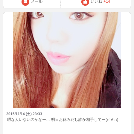
メール
いいね
+14
2015/11/14 (土) 23:33
暇な人いないのかなー… 明日お休みだし誰か相手してー(∩´∀`∩)