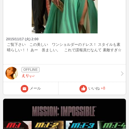
2015/11/17 (火) 2:00
ご覧下さい この美しい ワンショルダーのドレス！ スタイルも素
晴らしい！！ あー 羨ましい。 これで諜報員だなんて 素敵すぎ☆
えりぃ♪
メール
いいね
+8