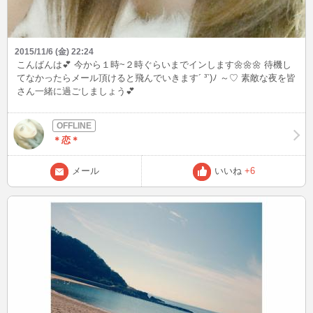
2015/11/6 (金) 22:24
こんばんは💕 今から１時~２時ぐらいまでインします🌼🌼🌼 待機し
てなかったらメール頂けると飛んでいきます´ ³`)ﾉ ～♡ 素敵な夜を皆
さん一緒に過ごしましょう💕
＊恋＊
メール
いいね
+6