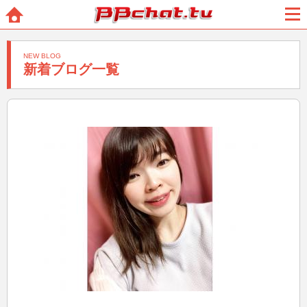
BBchatTV
ホー
メニ
ム
ュー
NEW BLOG
新着ブログ一覧