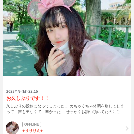
光に連れられて群がる蛾の気持ちも理解できましたwww 初めて丸広
見直したあの日のことは、今でも忘れない。
2023/4/9 (日) 22:15
お久しぶりです！！
久しぶりの投稿になってしまった… めちゃくちゃ体調を崩してしま
って、声も出なくて…辛かった… せっかくお誘い頂いてたのにごめ
んなさい😭 やっと回復したので、来週からまた頑張ろうと思います
😊😊✨️ 病み上がり早速コスプレ予定なので、会いに来てほしー
な！！🙏🙏💕💕💕
+りりりん+