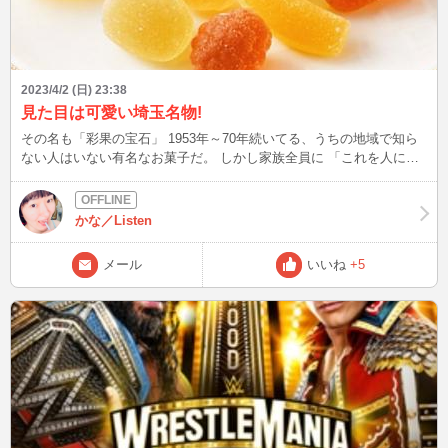
2023/4/2 (日) 23:38
見た目は可愛い埼玉名物!
その名も「彩果の宝石」 1953年～70年続いてる、うちの地域で知ら
ない人はいない有名なお菓子だ。 しかし家族全員に 「これを人にあ
げるのは絶対やめとけ」 「工場前通ったことあるけど、人工的で不
自然な甘ったるさが充満して異常」 「これほどもらって嬉しくない
プレゼントはない」 と言われた。 それには理由があって…。 表面に
かな／Listen
付いてる砂糖?が既に甘く、更に甘い肝心の本体はゼリーなのかキャ
ンディーなのか判別つかない、何とも言えない触感が気持ち悪い(´;ω;
メール
いいね
+5
｀) 子供の頃、甘党だった私が唯一駄目だったお菓子。 以降、彩香の
宝石は苦手な食べ物上位ランキングに(;^_^A とは言え、好きな人は好
きかも!! 美味しいと食レポしてる人もいますよ♪ 食べる場合は自己責
任で( ´∀｀ )