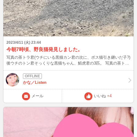
2023/4/11 (火) 23:44
今朝7時頃、野良猫発見しました。
写真の茶トラ君(ウチにいる黒猫カン君の次に、ボス猫引き継いだ子?)
後ウチのトン君そっくりな黒猫ちゃん、鯖虎君の3匹。 写真の茶トラ
君は発情期らしく、クロネコちゃんのおしり追いかけてました。 う
ちの近所は、また猫ちゃん繁殖しそう(;´Д｀)
かな／Listen
メール
いいね
+4