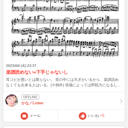
2023/4/4 (火) 23:37
楽譜読めない=下手じゃないし
耳コピが悪いとは限らない。 世の中には天才がいるから、楽譜読め
なくても出来る人はいる。(※例外) 現場によっては即戦力になるし、
臨機応変に対応できるメリットはある。 ただし、致命的なデメリッ
トも･･･。 楽譜読めないデメリットは、作曲家が楽譜に込めた情熱や
思いを正確に読み取れず、自己流で勝手に演奏してしまうこと。 ア
かな／Listen
ニメ化で好評得た作品の実写化は、原作を勝手に改変してファン怒ら
してるが、まさにあれと同じことしている。 耳コピのデメリット
メール
いいね
+5
は、モノマネで終わってしまうこと。 特に表面的な悪い癖を、その
ままコピーしている場合がほとんど。 モノマネ止まりなので表面的