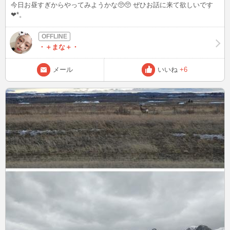
今日お昼すぎからやってみようかな🥺🥺 ぜひお話に来て欲しいです
❤︎*。
・＋まな＋・
メール
いいね
+6