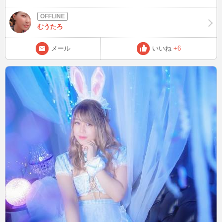
むうたろ
メール
いいね
+6