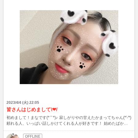
な所で終わってしまい、本来の音楽から逸脱する危険も･･･。 「なぜ
そういう表現するのか」自分なりに考え、しっかり深堀して解釈(他
人が納得できる説明)した上でコピーするならまだしも、単に憧れて
かっこいいからという理由でコピーすると、表面的なモノマネが加速
するかと･･･。 趣味、もしくは単独でやる分には問題無いし、モノマ
ネ芸人になるなら個性として活かせるので話は別だけど…。 共演す
る場合、その癖が邪魔になるし、何より共演者に迷惑かける。(癖を
直す方法はありますが･･･) なので否定もしないけど、お勧めもしない
かな？
2023/4/4 (火) 22:05
皆さんはじめまして\❤︎/
初めまして！まなです(*˙˘˙*)♪ 寂しがりやの甘えたかまってちゃん(*'-'*)
頼れる人、いっぱい話しかけてくれる人が好きです！ 始めたばかり
でまだまだ不慣れな事もたくさんありますが楽しくお話したいと思っ
てます♪ 明日の夕方頃からチャットしようと思うので良かったら来て