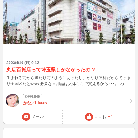
2023/4/10 (月) 0:12
丸広百貨店って埼玉県しかなかったの!?
生まれる前から当たり前のようにあったし、かなり便利だからてっき
り全国区だとwww 必要な日用品は大体ここで買えるから･･･。 わざ
わざいかなくてもイオンモールあるから(越谷レイクタウンとか)そっ
ちいっちゃうよね(;^_^A これは遡ること12年前、東日本大震災直後の
話ですが･･･。 当時、計画停電あったじゃないですか。 当然さいたま
かな／Listen
市も該当したんですよ。 ご想像の通り、街中は真っ暗なゴーストタ
ウン。 ･･･と思ったら、唯一光り輝いていたデパートがあったんです
メール
いいね
+4
よ！！！ それが、この丸広百貨店でした！！ どうやら自家発電機が
あるようで、あの時はめちゃくちゃ輝いてました(´艸｀*) あの時は町
も暗かったし、気分もどんよりしていたから、その気持ちを払拭する
見事な輝きで･･･。 あれのおかげで少し前向きになれたし、ついでに