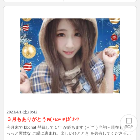
2023/4/1 (土) 0:42
３月もありがとうฅ( •ω• ฅ)ｶﾞｵ-♡
今月末で bbchat 登録して１年 が経ちます (ㅅ´꒳` ) 当初～現在もずっ
っっと素敵な ご縁に恵まれ、楽しいひととき を共有してくださるお
兄様方に ほんといつも感謝です🧸❣️ １周年記念には... 何か企画をと
PAGE TOP