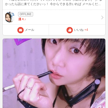
かったら話に来てくださいっ！ 今からできる方いれば メールくださ
ると嬉しいです(^^)v
凜々♪
メール
いいね
+4