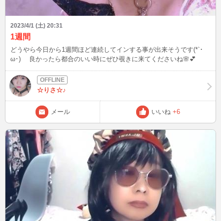
2023/4/1 (土) 20:31
1週間
どうやら今日から1週間ほど連続してインする事が出来そうです(*`･
ω･)ゞ 良かったら都合のいい時にぜひ覗きに来てくださいね🌸💕︎
☆りさ☆♪
メール
いいね
+6