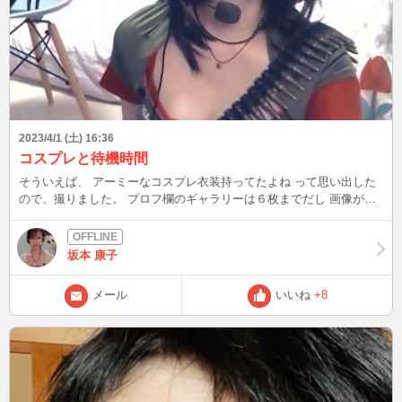
2023/4/1 (土) 16:36
コスプレと待機時間
そういえば、 アーミーなコスプレ衣装持ってたよね って思い出した
ので、撮りました。 プロフ欄のギャラリーは６枚までだし 画像が小
さいので これからは、載せたい画像があったら こちらのブログにア
ップすることにしました。 ちなみに 先日、CAコスチュームの画像を
ここにアップさせて頂いたわけですが、 アップしたその日の夜。 そ
坂本 康子
のCAコスで待機したのです。 航空無線なんか聞きながら、 そりゃあ
もうノリノリで、気分は本物のスチュワーデスです。 でも ２時間待
メール
いいね
+8
機して、１３分しか繋がりませんでした。 誰も来なくて、なんかも
うおかしくて笑っちゃいました（笑）