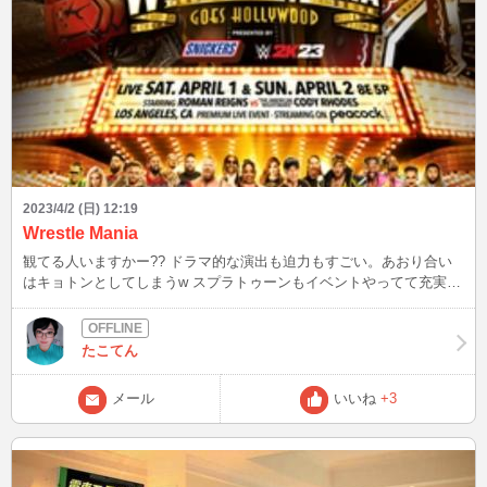
2023/4/2 (日) 12:19
Wrestle Mania
観てる人いますかー?? ドラマ的な演出も迫力もすごい。あおり合い
はキョトンとしてしまうw スプラトゥーンもイベントやってて充実す
る週末です。なのでお昼のチャットお休みしてます笑 こちらも春め
いてきて(明日はまた雪予報ですが汗)花粉症じゃないけど砂ホコリに
やられて咳がまだ続いてます.. それではまた~
たこてん
メール
いいね
+3