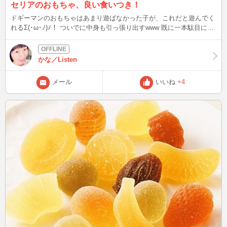
セリアのおもちゃ、良い食いつき！
ドギーマンのおもちゃはあまり遊ばなかった子が、これだと遊んでく
れるΣ(･ω･ﾉ)ﾉ！ ついでに中身も引っ張り出すwww 既に一本駄目にし
て、追加オーダーで2本入手！ やっぱ男の子って体もでかいし、力も
強い(＾ω＾)
かな／Listen
メール
いいね
+4