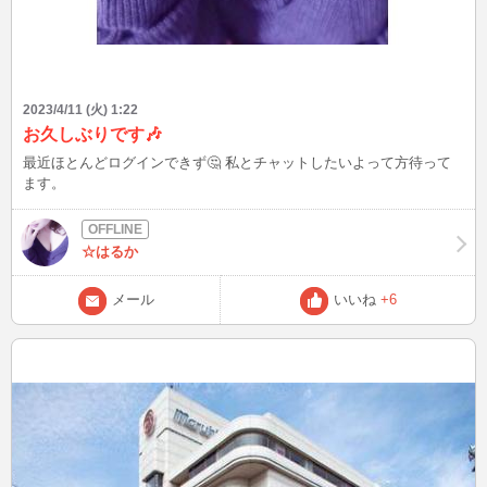
2023/4/11 (火) 1:22
お久しぶりです🎶
最近ほとんどログインできず🤔 私とチャットしたいよって方待って
ます。
☆はるか
メール
いいね
+6