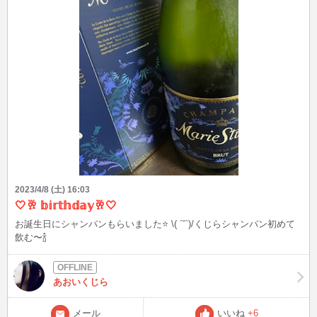
2023/4/8 (土) 16:03
🤍🥂 𝕓𝕚𝕣𝕥𝕙𝕕𝕒𝕪🥂🤍
お誕生日にシャンパンもらいました⭐️ \( ´˘`)/くじらシャンパン初めて
飲む〜🍾
あおいくじら
メール
いいね
+6