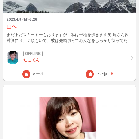
2023/4/9 (日) 6:26
山へ
まだまだスキーヤーもおりますが、私は平地を歩きます笑 鹿さん反
対側に６、７頭もいて、彼は先頭切ってみんなをしっかり待ってた様
子。 車の運転者さんたちもみんなで見守ってしっかり合流できてま
した。ほっこり。 帰り道は事故のため渋滞すごくて、遠周りになる
けど迂回してみたら湖の上でアイスフィッシングしてる人達も見れて
たこてん
またもやほっこり。 日が長くなってきたのでそれだけで嬉しいです
ね これからイースターディナーです~ 心にゆとりがあると料理する心
メール
いいね
+6
が弾みます笑 ほこほこ~ マリオの映画観てきました!クリスプラット
良かったですよ!来月もクリスプラット...うきうき。 今年は観たい映
画がたくさんで嬉しいです それではまた