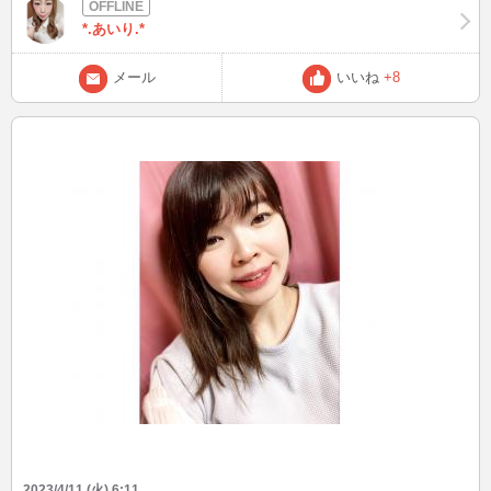
*.あいり.*
メール
いいね
+8
2023/4/11 (火) 6:11