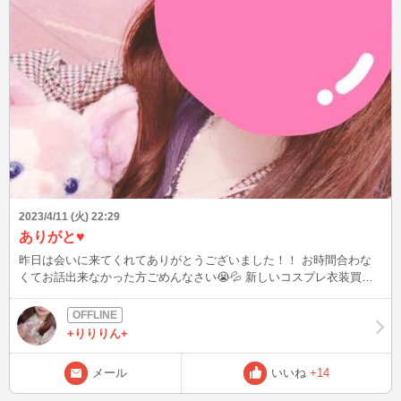
2023/4/11 (火) 22:29
ありがと♥️
昨日は会いに来てくれてありがとうございました！！ お時間合わな
くてお話出来なかった方ごめんなさい😭💦 新しいコスプレ衣装買っ
たので、明日は21時くらいからログイン予定です✨️ 可愛いの買ったか
ら見に来てほしーな🥺 待ってるね💕︎(*´³`*) ㄘゅ💕
+りりりん+
メール
いいね
+14