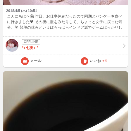
2018/4/5 (木) 10:51
こんにちは〜🤗 昨日、お仕事休みだったので同期とパンケーキ食べ
に行きました💖 その後に服をみたりして、ちょっと女子に戻った気
分。笑 普段の休みといえばもっぱらインドア派でゲームばっかりし
てるので、もう干物女！！ キラキラ女子になりたい！ 今日からダイ
エットします〜😘 食べ物の話し以外で、チャットしてくださいね😏
😏お腹空いちゃうので！笑 今日もお昼からインするので！是非お話
*+七実+ *
ししてください🙌✨
メール
いいね
+4