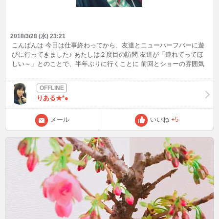
2018/3/28 (水) 23:21
こんばんは 今日は仕事終わってから、友達とニューハーフバーに遊
びに行ってきました♪ あたしは２度目の訪問 友達が「連れてってほ
しい～」とのことで、半年ぶりに行くことに 前回とショーの雰囲気
も変わってて、新しいニューハーフさんも増えてて、楽しかった★
やはりオカマさんは偉大である(*´ω｀)
りある★*●
メール
いいね
+5