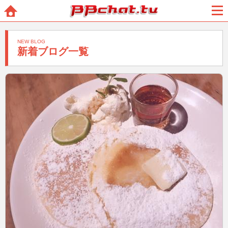
BBchatTV
ホー
メニ
ム
ュー
NEW BLOG
新着ブログ一覧