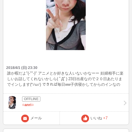
2018/4/1 (日) 23:30
誰か暇だよ"(-""-)" アニメとか好きな人いないかなーー 妊婦相手に楽
しいお話してくれないかしら( ﾟДﾟ) 23日出産なので２０日あたりま
でインします(*ﾉωﾉ) できれば毎日ww子供寝かしてからのインなの
で、メールくれたら嬉しいです('◇')ゞ
○anri○
メール
いいね
+7