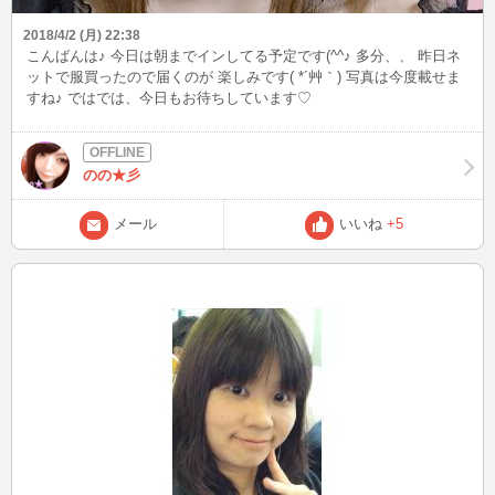
2018/4/2 (月) 22:38
こんばんは♪ 今日は朝までインしてる予定です(^^♪ 多分、、 昨日ネ
ットで服買ったので届くのが 楽しみです( *´艸｀) 写真は今度載せま
すね♪ ではでは、今日もお待ちしています♡
のの★彡
メール
いいね
+5