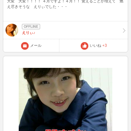
大変 大変！！！！ ４月ですよ！４月！！ 覚えることが増えて 燃
え尽きそうな えりぃでした・・・
えりぃ♪
メール
いいね
+3