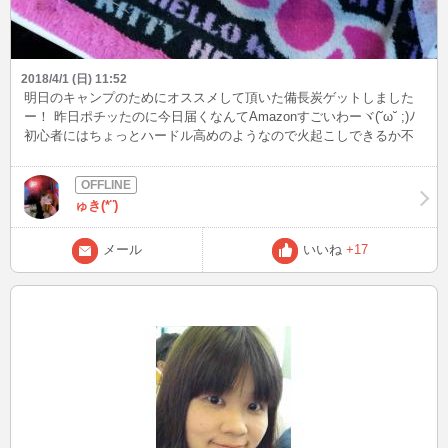
2018/4/1 (日) 11:52
明日のキャンプのためにオススメして頂いた備長炭ゲットしました
ー！ 昨日ポチッたのに今日届くなんてAmazonすごいわーヾ(˘ω˘ ;)ﾉ
初心者にはちょっとハードル高めのようなので火起こしできるか不
安ですがやってきます (。-`ω´-) いい肉が食べたいもんですね（笑）
ドン・キホーテでちょっと大きめのマシュマロも買ってきたし楽し
みです！
ゅき(*¨)
メール
いいね
+17