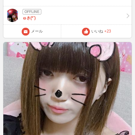
屋さんだー！って感じで感動！ お肉焼いてもりもり食べましたー！
今回はドンキで３００円もしたマシュマロを焼いてチョコクッキー
に挟んで食べる「スモア」に挑戦！ ※ゆるキャン△参照 やってみた
ゅき(*¨)
ものの、マシュマロが砂糖菓子全開でほんと甘い！！ 結果、酒に合
わない！！！ ってのが分かりました(￣▽￣;) ５００円のマシュマロ
にしなくて良かった… 普通に食べることにしますね！
メール
いいね
+23