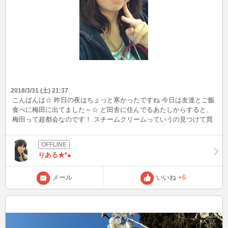
2018/3/31 (土) 21:37
こんばんは☆ 昨日の夜はちょっと寒かったですね 今日は友達とご飯
食べに梅田に出てました～☆ ど田舎に住んでるあたしからすると、
梅田って超都会なのです！ スチームクリームっていうの見つけて買
おうかむっちゃ悩んでしまった 全身に（髪にも）使える保湿クリー
ムで、去年旅行行った時に友達が持ってたの知ってたので。 こんな
ところに売ってるんやぁって、発見でした まぁ結局悩んだ末、買っ
りある★*●
て帰らなかったんやけど(笑)
メール
いいね
+6