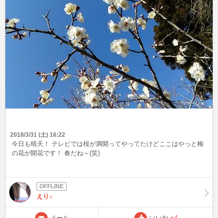
2018/3/31 (土) 16:22
今日も晴天！ テレビでは桜が満開ってやってたけどここはやっと梅
の花が開花です！ 春だね～(笑)
えり♪
メール
いいね
+4