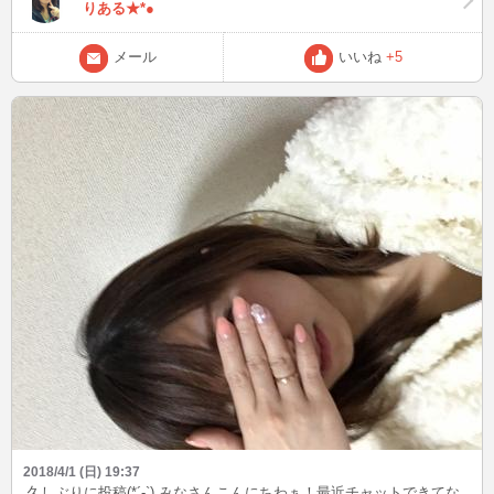
りある★*●
メール
いいね
+5
2018/4/1 (日) 19:37
久しぶりに投稿(*´-`) みなさんこんにちわぁ！最近チャットできてな