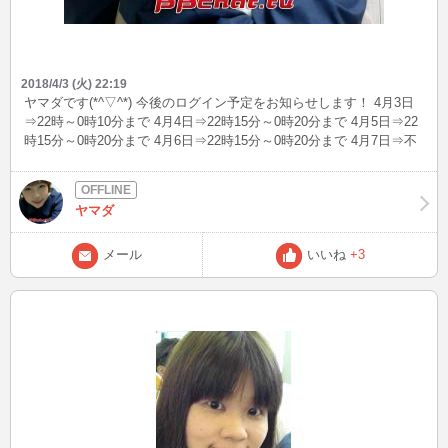
2018/4/3 (火) 22:19
ヤマダです(*^▽^*) 今後のログイン予定をお知らせします！ 4月3日
⇒22時～0時10分まで 4月4日⇒22時15分～0時20分まで 4月5日⇒22
時15分～0時20分まで 4月6日⇒22時15分～0時20分まで 4月7日⇒不
定期ログイン（お昼間か夜間、出没するかも？） 4月8日⇒不定期ロ
グイン（お昼間か夕方、出没するかも？）
ヤマダ
メール
いいね
+3