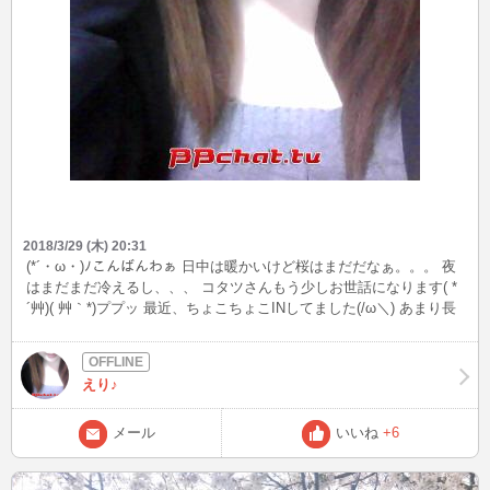
2018/3/29 (木) 20:31
(*´・ω・)ﾉこんばんわぁ 日中は暖かいけど桜はまだだなぁ。。。 夜
はまだまだ冷えるし、、、 コタツさんもう少しお世話になります( *
´艸)( 艸｀*)ププッ 最近、ちょこちょこINしてました(/ω＼) あまり長
くはINできてないけどｗ それでも構いにきてくれた方ありがと(*ゝ
ω・*)です。 明日はINできないかもなので今夜こっそりまたINしよう
かなぁ いつもこっそりINで(m´・ω・｀)m ｺﾞﾒﾝ…ね それも楽しんで
えり♪
るけど( *´艸)( 艸｀*)ププッ ではでは、見かけたらメールでもINでも
構ってくださいませ～
メール
いいね
+6