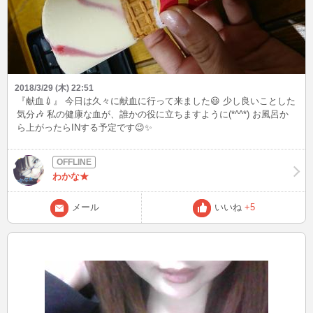
2018/3/29 (木) 22:51
『献血💉』 今日は久々に献血に行って来ました😃 少し良いことした
気分🎶 私の健康な血が、誰かの役に立ちますように(*^^*) お風呂か
ら上がったらINする予定です😉✨
わかな★
メール
いいね
+5