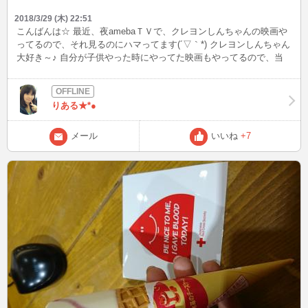
2018/3/29 (木) 22:51
こんばんは☆ 最近、夜amebaＴＶで、クレヨンしんちゃんの映画や
ってるので、それ見るのにハマってます(´▽｀*) クレヨンしんちゃん
大好き～♪ 自分が子供やった時にやってた映画もやってるので、当
時見てたのと同じ気分になる クレヨンしんちゃんとかサザエさんみ
たいに、登場人物が基本共通で、１話完結のマンガはいつ見ても話
についていけるので、今でも好きなのです★
りある★*●
メール
いいね
+7