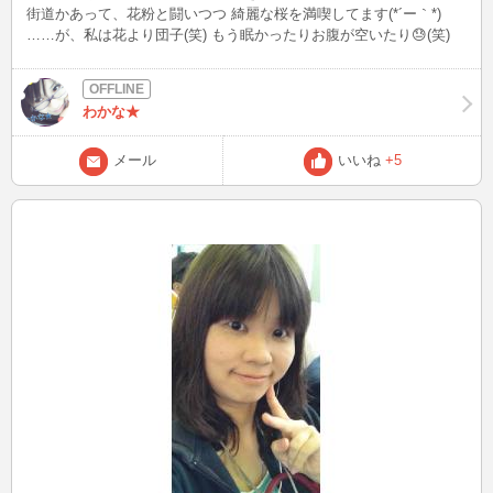
街道かあって、花粉と闘いつつ 綺麗な桜を満喫してます(*´ー｀*)
……が、私は花より団子(笑) もう眠かったりお腹が空いたり😓(笑)
だから短期間で４キロ太ったんですね😵💧💧 ダイエット宣言したい
けど、 内密にやりたいと思います🐷 明日は仕事がお休みなので、
久々に献血に行ってこようと思ってます🙋
わかな★
メール
いいね
+5