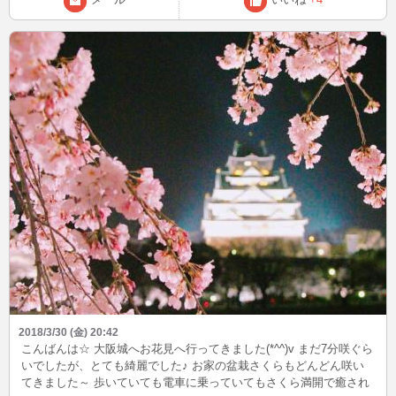
2018/3/30 (金) 20:42
こんばんは☆ 大阪城へお花見へ行ってきました(*^^)v まだ7分咲ぐら
いでしたが、とても綺麗でした♪ お家の盆栽さくらもどんどん咲い
てきました～ 歩いていても電車に乗っていてもさくら満開で癒され