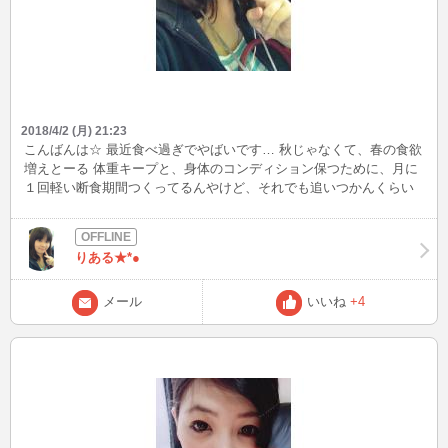
2018/4/2 (月) 21:23
こんばんは☆ 最近食べ過ぎでやばいです… 秋じゃなくて、春の食欲
増えとーる 体重キープと、身体のコンディション保つために、月に
１回軽い断食期間つくってるんやけど、それでも追いつかんくらい
食べてる気がする…。 明日は両親が夜出かけるようなので、夕飯は
ひとりです これは断食デーにあてねば！
りある★*●
メール
いいね
+4