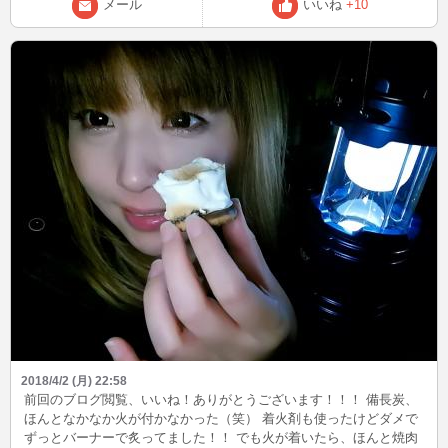
メール
いいね
+10
2018/4/2 (月) 22:58
前回のブログ閲覧、いいね！ありがとうございます！！！ 備長炭、
ほんとなかなか火が付かなかった（笑） 着火剤も使ったけどダメで
ずっとバーナーで炙ってました！！ でも火が着いたら、ほんと焼肉