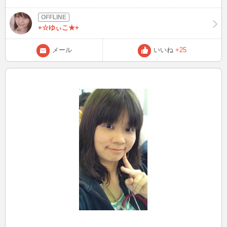
ます(*^^*)
+☆ゆぃこ★+
メール
いいね
+25