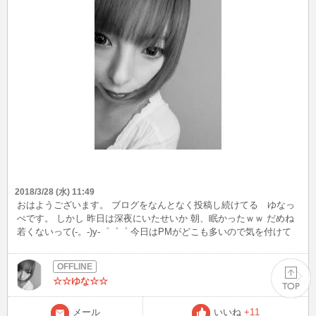
2018/3/28 (水) 11:49
おはようございます。 ブログをなんとなく投稿し続けてる ゆなっ
ぺです。 しかし 昨日は深夜にいたせいか 朝、眠かったｗｗ だめね
若くないって(-。-)y-゜゜゜ 今日はPMがどこも多いので気を付けて
くださいね～ PMってなんやねん AMと間違うから(*'ω'*)ゆなっぺだ
けか？ 今日の出没時間は 謎 捕まえてくださーーい！
☆☆ゆな☆☆
メール
いいね
+11
PAGE TOP