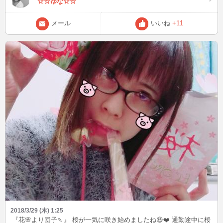
☆☆ゆな☆☆
メール
いいね
+11
2018/3/29 (木) 1:25
『花🌸より団子🍡』 桜が一気に咲き始めましたね😆❤️ 通勤途中に桜