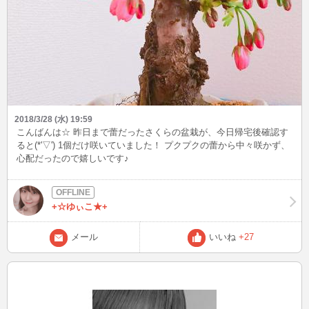
2018/3/28 (水) 19:59
こんばんは☆ 昨日まで蕾だったさくらの盆栽が、今日帰宅後確認す
ると(*'▽') 1個だけ咲いていました！ プクプクの蕾から中々咲かず、
心配だったので嬉しいです♪
+☆ゆぃこ★+
メール
いいね
+27