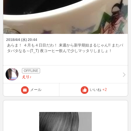
2018/4/4 (水) 20:44
あらま！ ４月も４日目だわ！ 来週から新学期始まるじゃん!! またバ
タバタなる～(T_T) 夜コーヒー飲んで少しマッタリしましょ！
えり♪
メール
いいね
+2