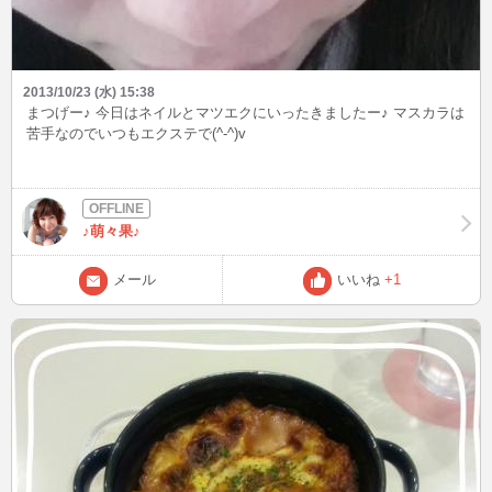
2013/10/23 (水) 15:38
まつげー♪ 今日はネイルとマツエクにいったきましたー♪ マスカラは
苦手なのでいつもエクステで(^-^)v
♪萌々果♪
メール
いいね
+1