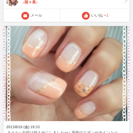
♪萌々果♪
メール
いいね
+1
2013/8/16 (金) 19:33
ネイル♪ 今回は控えめにしましたー♪ 薬指のリボンがポイント☆