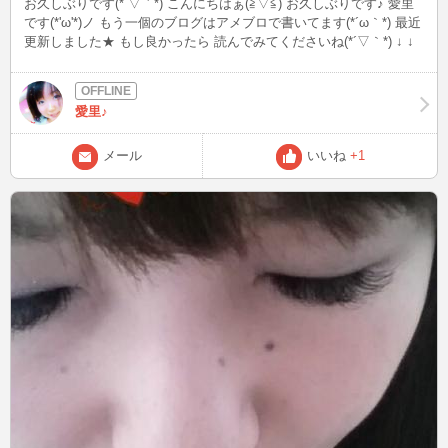
お久しぶりです(*´▽｀*) こんにちはぁ(≧▽≦) お久しぶりです♪ 愛里
です(*'ω'*)ノ もう一個のブログはアメブロで書いてます(*´ω｀*) 最近
更新しました★ もし良かったら 読んでみてくださいね(*´▽｀*) ↓ ↓
↓ http://ameblo.jp/airichannel55/entry-11659540597.html
愛里♪
メール
いいね
+1