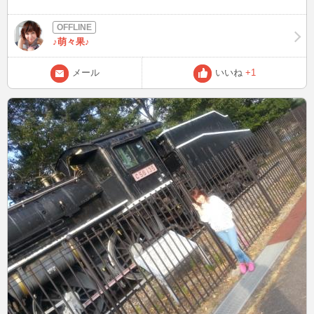
(^-^)/
♪萌々果♪
メール
いいね
+1