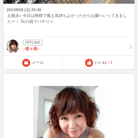
2013/9/28 (土) 20:46
お散歩♪ 今日は秋晴で風も気持ちよかったから公園へいってきまし
たー！ SLの前でパチリ☆
♪萌々果♪
メール
いいね
+1