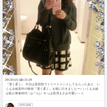
2013/11/1 (金) 21:28
『潔く柔く』 今日は美容院でトリートメントしてもらったあと、い
くえみ綾原作の映画『潔く柔く』を観に行きましたー♪ いくえみ綾
は私の青春時代ヽ(≧▽≦)ノ やっぱ長澤まさみ可愛い～☆