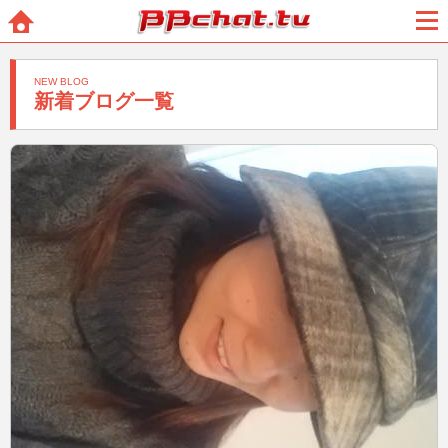
BBchatTV
ホー
メニ
ム
ュー
NEW BLOG
新着ブログ一覧