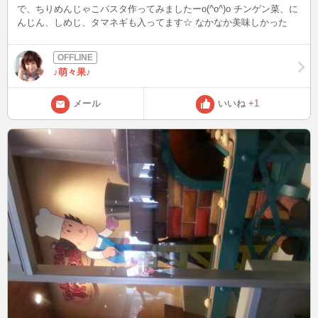
で、ちりめんじゃこパスタ作ってみましたーo(^o^)o チンゲン菜、に
んじん、しめじ、タマネギも入ってます☆ なかなか美味しかった
(*^▽^*)
♪萌々果♪
メール
いいね
+1