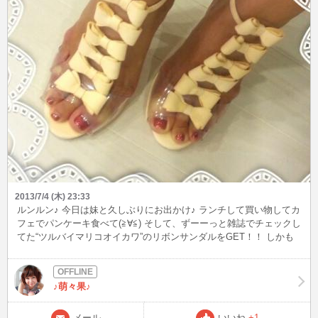
2013/7/4 (木) 23:33
ルンルン♪ 今日は妹と久しぶりにお出かけ♪ ランチして買い物してカ
フェでパンケーキ食べて(≧∀≦) そして、ずーーっと雑誌でチェックし
てた“ツルバイマリコオイカワ”のリボンサンダルをGET！！ しかも
saleになってたー！ これで、買い納め？！
♪萌々果♪
メール
いいね
+1