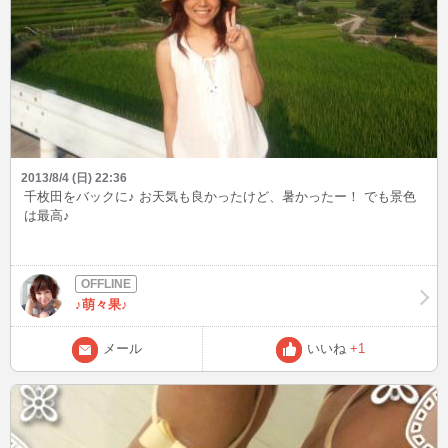
2013/8/4 (日) 22:36
千枚田をバックに♪ お天気も良かったけど、暑かったー！ でも景色
は最高♪
♪萌々果♪
メール
いいね
+1