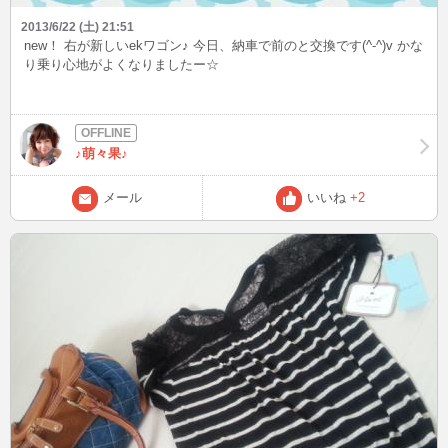
2013/6/22 (土) 21:51
new！ 右が新しいekワゴン♪ 今日、納車で前のと交換です(^-^)v かな
り乗り心地がよくなりましたー☆
♪萌々果♪
メール
いいね
+2