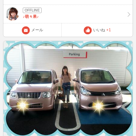
♪萌々果♪
メール
いいね
+1