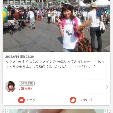
2013/6/16 (日) 22:20
ケツメlive ！ 今日はケツメイシのliveにいってきましたー！！ めち
ゃくちゃ盛り上がって最高に楽しかった*:.。. o(≧▽≦)o .。.:*
♪萌々果♪
メール
いいね
+1