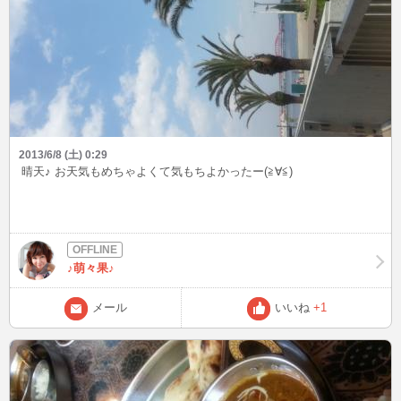
2013/6/8 (土) 0:29
晴天♪ お天気もめちゃよくて気もちよかったー(≧∀≦)
♪萌々果♪
メール
いいね
+1