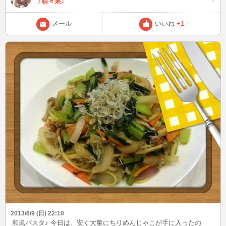
♪萌々果♪
メール
いいね
+1
2013/6/9 (日) 22:10
和風パスタ♪ 今日は、安く大量にちりめんじゃこが手に入ったの