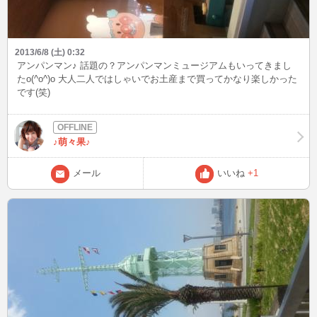
2013/6/8 (土) 0:32
アンパンマン♪ 話題の？アンパンマンミュージアムもいってきまし
たo(^o^)o 大人二人ではしゃいでお土産まで買ってかなり楽しかった
です(笑)
♪萌々果♪
メール
いいね
+1