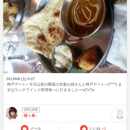
2013/6/8 (土) 0:27
神戸デート♪ 今日は前の職場の先輩お姉さんと神戸デートへ(*^^*) ま
ずはランチでインド料理食べに行きましたーo(^o^)o
♪萌々果♪
メール
いいね
+1
PAGE TOP