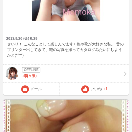
2013/9/20 (金) 0:29
せいり！ こんなことして楽しんでます♪ 鞄や靴が大好きな私。 昔の
プリンター出してきて、鞄の写真を撮ってカタログみたいにしよう
かと(*^^*)
♪萌々果♪
メール
いいね
+1