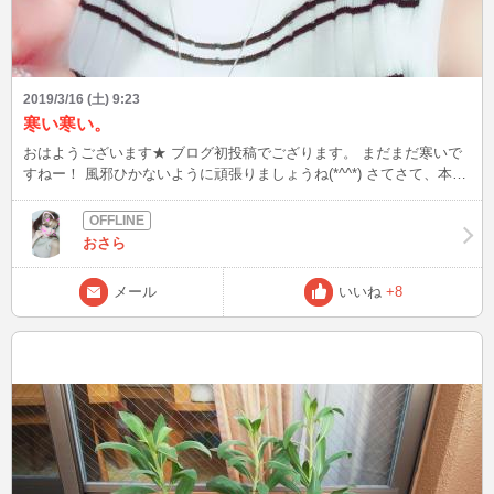
2019/3/16 (土) 9:23
寒い寒い。
おはようございます★ ブログ初投稿でござります。 まだまだ寒いで
すねー！ 風邪ひかないように頑張りましょうね(*^^*) さてさて、本日
は11時くらいからのインになります★ お時間合う方、是非よろしく
お願いしますね(^^) 今日も素敵な会員様に出会えますように( ◠‿◠ )
おさら
メール
いいね
+8