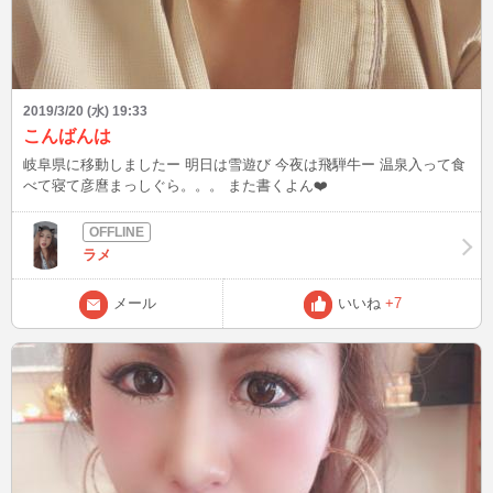
2019/3/20 (水) 19:33
こんばんは
岐阜県に移動しましたー 明日は雪遊び 今夜は飛騨牛ー 温泉入って食
べて寝て彦麿まっしぐら。。。 また書くよん❤️
ラメ
メール
いいね
+7