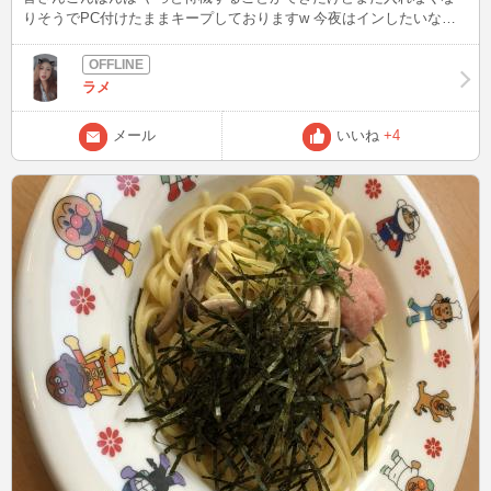
りそうでPC付けたままキープしておりますw 今夜はインしたいなー
卒業式終わって仕事で必要な書類書いたり買ったりそんな日々を過ご
してるけど春休みつまんねー 日曜日の夜中出発で旅行行くんだけど
毎日暇だなー。 また書くよん❤️
ラメ
メール
いいね
+4