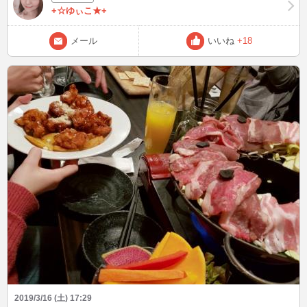
+☆ゆぃこ★+
メール
いいね
+18
2019/3/16 (土) 17:29