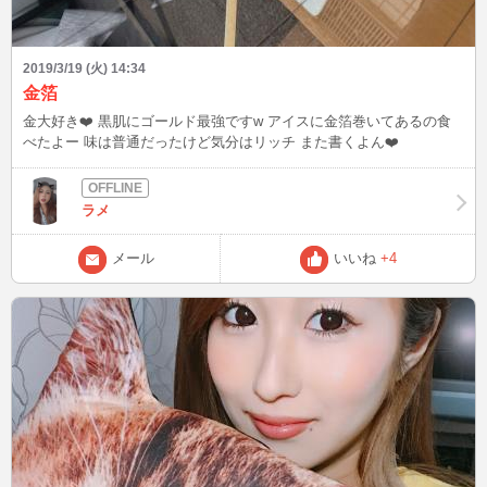
2019/3/19 (火) 14:34
金箔
金大好き❤️ 黒肌にゴールド最強ですw アイスに金箔巻いてあるの食
べたよー 味は普通だったけど気分はリッチ また書くよん❤️
ラメ
メール
いいね
+4