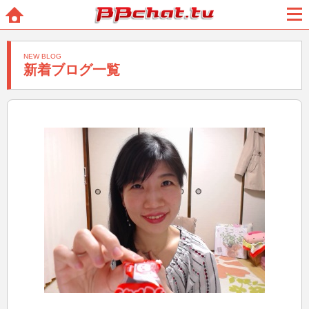
BBchatTV
ホー
メニ
ム
ュー
NEW BLOG
新着ブログ一覧