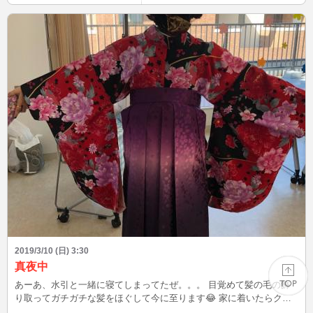
2019/3/10 (日) 3:30
真夜中
あーあ、水引と一緒に寝てしまってたぜ。。。 目覚めて髪の毛の飾
り取ってガチガチな髪をほぐして今に至ります😂 家に着いたらクラ
スの子らからラインが入ってて２年間本当にありがとうございまし
PAGE TOP