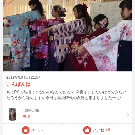
2019/3/10 (日) 21:57
こんばんは
もうPCで待機できないのなんでだろ？ 今夜インしたいけどできない
だろうから諦めますw 今日は高校時代の友達と集まりましたー びし
ょ濡れで帰宅です 人には言わないだけでみんな色んな悩みがあるん
だなーと思った１日でした。。。 また書くよん❤️
ラメ
メール
いいね
+8