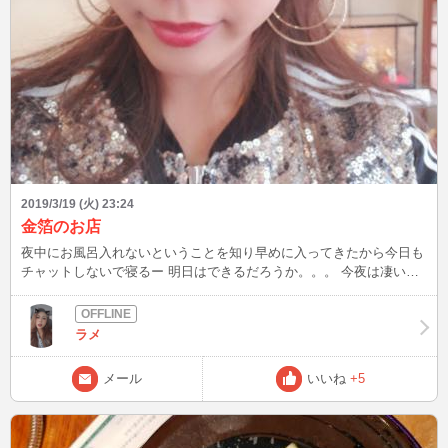
2019/3/19 (火) 23:24
金箔のお店
夜中にお風呂入れないということを知り早めに入ってきたから今日も
チャットしないで寝るー 明日はできるだろうか。。。 今夜は凄い広
いお部屋 旅行だから夜更かししたいけど睡魔には勝てない 歳だ
ね。。。 この先夜勤とかできるだろうか 実習中一回だけ夜勤やった
けど指導者の男の人優しすぎて寝てていいよって言うから普通に爆睡
ラメ
してたし起きてられるか心配過ぎる しかも寝てたのに朝方コーヒー
買ってきてくれてお疲れ様ーって声かけてくれたけど全然お疲れちゃ
メール
いいね
+5
うねんって思いながらもありがとうございますって言ったよねw また
書くよん❤️