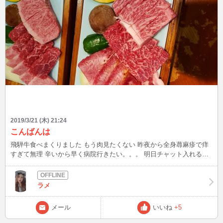
2019/3/21 (木) 21:24
こんばんは
飛騨牛食べまくりました もう肉見たくない 昨夜から全身蕁麻疹で痒
すぎて無理 辛いから早く病院行きたい。。。 明日チャット入れるか
な(>_<) また書くよん❤️
ラメ
メール
いいね
+5