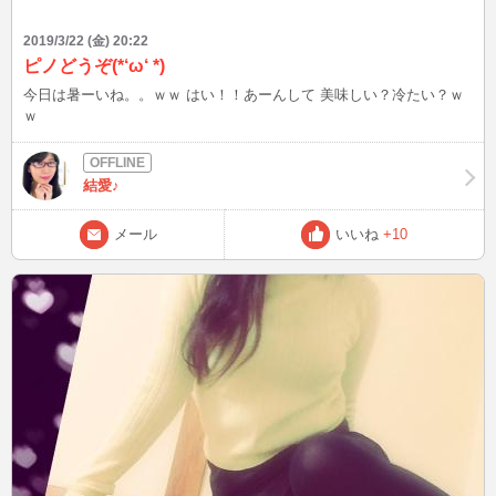
2019/3/22 (金) 20:22
ピノどうぞ(*‘ω‘ *)
今日は暑ーいね。。ｗｗ はい！！あーんして 美味しい？冷たい？ｗ
ｗ
結愛♪
メール
いいね
+10