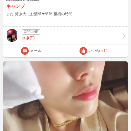
キャンプ
また 焚き火にお酒💜❤💙💚 至福の時間
ゅき(*¨)
メール
いいね
+12