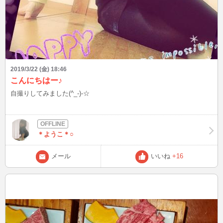
2019/3/22 (金) 18:46
こんにちはー♪
自撮りしてみました(^_-)-☆
＊ようこ＊○
メール
いいね
+16