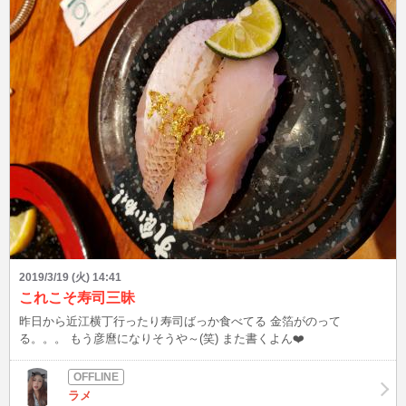
2019/3/19 (火) 14:41
これこそ寿司三昧
昨日から近江横丁行ったり寿司ばっか食べてる 金箔がのって
る。。。 もう彦麿になりそうや～(笑) また書くよん❤️
ラメ