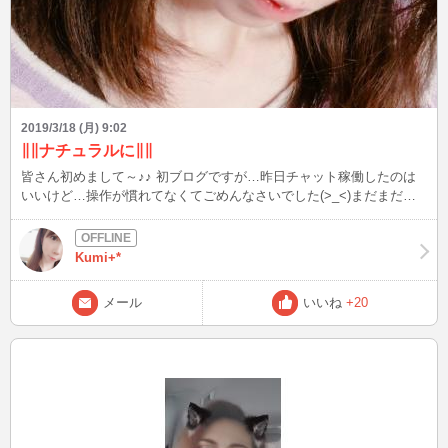
2019/3/18 (月) 9:02
∥∥ナチュラルに∥∥
皆さん初めまして～♪♪ 初ブログですが…昨日チャット稼働したのは
いいけど…操作が慣れてなくてごめんなさいでした(>_<)まだまだ素
人な私です＊＊ 最近はナチュラルなメイクにハマっているのですが
～もっとメイク研究だったり、オシャレを磨いていかなければっ‼ し
かし、もうすぐ春なんだよね～♪♪ 私の1番好きな季節です（笑）☆☆
Kumi+*
メール
いいね
+20