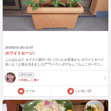
2019/3/14 (木) 21:47
ホワイトセージ♪
こんばんは☆ セドナに旅行へ行っていたお友達から ホワイトセージ
良いよ！と苗を頂きました(*^^*) ベランダでちょこちょこガーデニン
グ楽しなぁ～♪ 植物図鑑買おうかな(*'▽')
+☆ゆぃこ★+
メール
いいね
+19