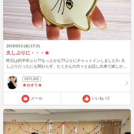
2019/3/13 (水) 17:31
久しぶりに・・・★
昨日は約半年ぶり??もっとかな??ぶりにチャットインしました!!♪ 久
しぶりだったにも関わらず、たくさんの方々とお話し出来て嬉しかっ
たです☆ 新たな出会いもあったりで、やっぱりチャットって面白い
なぁって再確認しました! 今日も夜22時ぐらいからインする予定です
ので、お時間が合う方は是非是非よろしくお願いします♪ 写真は私っ
★カオリ★
ぽいからって友達がプレゼントしてくれた猫ちゃんの鏡です☆嬉しか
ったぁ♪ でも私どちらかというと、猫というより狸な気がします
メール
いいね
+3
が・・・笑