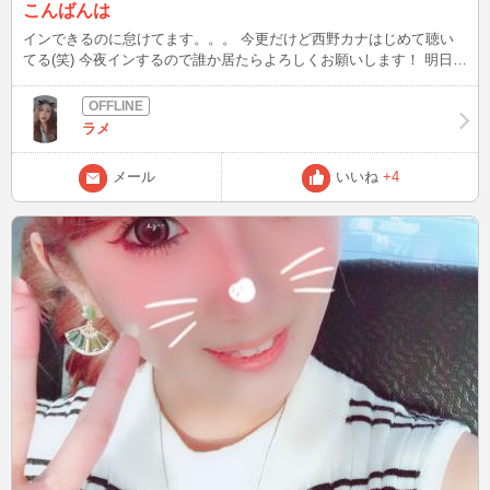
こんばんは
インできるのに怠けてます。。。 今更だけど西野カナはじめて聴い
てる(笑) 今夜インするので誰か居たらよろしくお願いします！ 明日も
旅行に行く２時間前くらいだけインしようと思ってるからよろしくね
♪ 夜中２時頃かな？出発です(^^) また書くよん❤️
ラメ
メール
いいね
+4