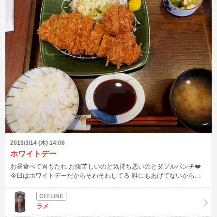
2019/3/14 (木) 14:06
ホワイトデー
お昼食べて胃もたれ お腹苦しいのと気持ち悪いのとダブルパンチ❤️
今日はホワイトデーだからそわそわしてる 誰にもあげてないから何
も貰えるはずはないんだけどね(笑) さて、今からかわいこちゃんに会
ってきます 会えるか分からないけど会えますように。。。 また書く
よん❤️
ラメ