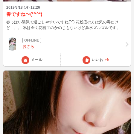
2019/3/18 (月) 12:26
春ですね〜(*^^*)
春っぽい陽気で過ごしやすいですね(^^) 花粉症の方は気の毒だけ
ど…。。 私は全く花粉症のかのじもないけど鼻水ズルズルです。な
んで？ さてさて、先週のお礼になってしまいますが優しいお兄様方
ありがとうございました(*^^*) ずっと笑っぱなしだった為か、ログア
ウト後は笑い皺しかありませんでした( ´ ▽ ` ) 幸せだね〜。 シワのケ
おさら
アはひたすら頑張りますので どんどん私をシワシワにしてださい←
今週もよろしくお願いします(^^) 13時ごろイン予定です★ お化粧間に
メール
いいね
+5
合うかしら。。。 力の限りお化粧頑張りまーす