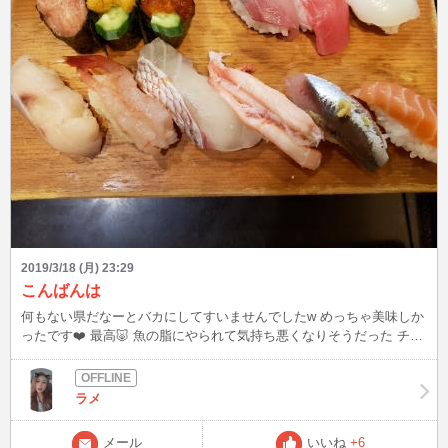
2019/3/18 (月) 23:29
こんばんは
何もない県だなーとバカにしてすいませんでしたw めっちゃ美味しか
ったです❤️ 最高🐷 魚の脂にやられて気持ち悪くなりそうだった チャ
ット誘ってくれた人、、、明日ならチャレンジしてみます(笑) また書
くよん❤️
ラメ
メール
いいね
+6