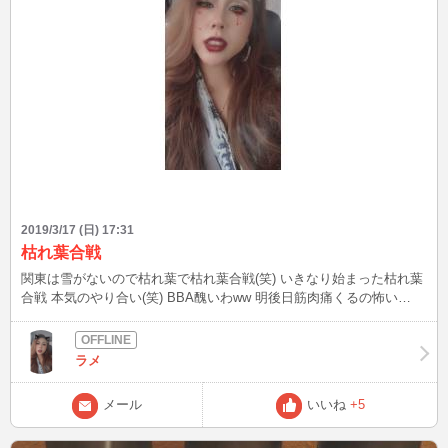
2019/3/17 (日) 17:31
枯れ葉合戦
関東は雪がないので枯れ葉で枯れ葉合戦(笑) いきなり始まった枯れ葉
合戦 本気のやり合い(笑) BBA醜いわww 明後日筋肉痛くるの怖い
な。。。 最近、自分に自信が持てなくてやる気も失っててリフレッ
シュできるか分からないけどしてきます 持っていくのとか準備する
のつーかーれーたー 全然ワクワクなんてしながら支度できないー 誰
ラメ
かやってほしいー。ダル過ぎるー また書くよん❤️
メール
いいね
+5