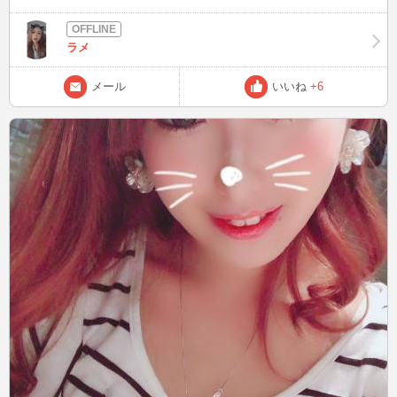
な 携帯からインできたらしよかな♪ 車で飲み物こぼしてズボン汚した
からトイレで洗って車の中でパンツ一丁。。。 高速道路ずっとTバッ
ク姿。。。 開放的でしたw また書くよん❤️
ラメ
メール
いいね
+6