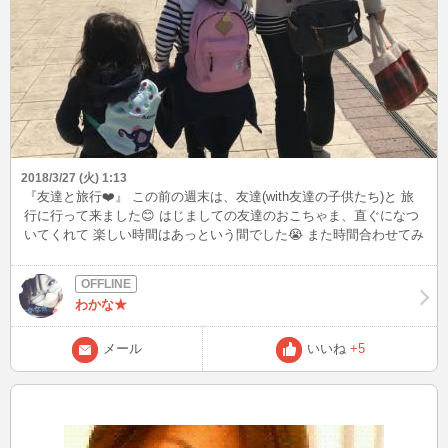
2018/3/27 (火) 1:13
『友達と旅行❤️』 この前の週末は、友達(with友達の子供たち)と 旅
行に行って来ました😊 はじましての友達のおこちゃま、直ぐになつ
いてくれて 楽しい時間はあっという間でした😭 また時間合わせてみ
んなでワイワイ遊びたいな❤️ おこちゃま達天使だったな😌💕💕💕
わかな★
メール
いいね
+5