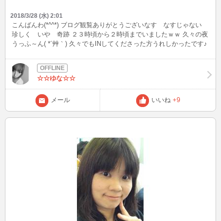
2018/3/28 (水) 2:01
こんばんわ(*^^*) ブログ観覧ありがとうございなす なすじゃない
珍しく いや 奇跡 ２３時頃から２時頃までいましたｗｗ 久々の夜
うっふ～ん( *´艸｀) 久々でもINしてくださった方うれしかったです♪
楽しかったぁ(#^^#) この時間起きてないから頭痛がしますｗｗ 小腹
がすいたのでバナナでもたべようかな(*´Д｀) てへ おやすみなさい♪
☆☆ゆな☆☆
メール
いいね
+9