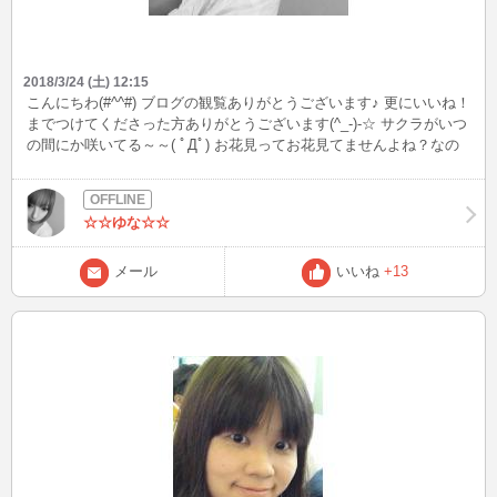
2018/3/24 (土) 12:15
こんにちわ(#^^#) ブログの観覧ありがとうございます♪ 更にいいね！
までつけてくださった方ありがとうございます(^_-)-☆ サクラがいつ
の間にか咲いてる～～( ﾟДﾟ) お花見ってお花見てませんよね？なの
に場所取って・・・ 謎な行動です。 批判はしませんが謎です。 暖
かくなったとはいえ、冬眠から目覚めたばかりなのでぼーーーーっ
とします。 来年は冬は暖かいとこで過ごしたい・・・ 日本はもうど
☆☆ゆな☆☆
こも寒いな・・・ 異常気象すぎて|дﾟ) そんなこんなで私の出没予定
は めちゃくちゃなので見つけたらつかまえてください！ よろしく
おねがします！
メール
いいね
+13