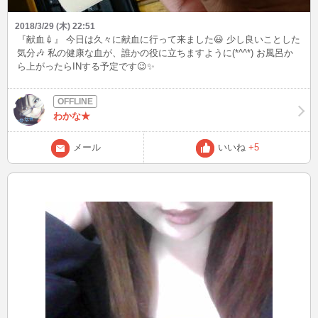
2018/3/29 (木) 22:51
『献血💉』 今日は久々に献血に行って来ました😃 少し良いことした
気分🎶 私の健康な血が、誰かの役に立ちますように(*^^*) お風呂か
ら上がったらINする予定です😉✨
わかな★
メール
いいね
+5