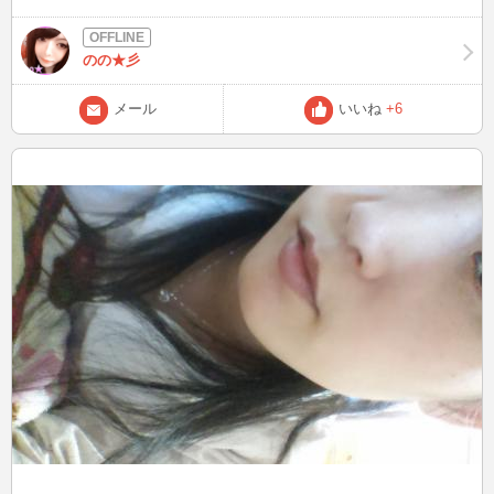
♡ 今日の夕方まで最初から見てました(^^♪ アニメ好きとかNARUTO
が好きな方 は是非お待ちしています( *´艸｀)
のの★彡
メール
いいね
+6