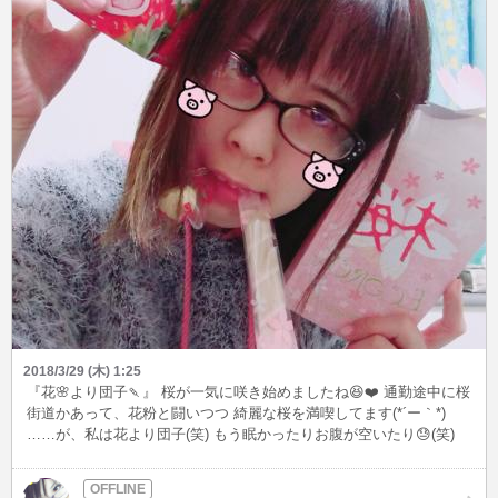
2018/3/29 (木) 1:25
『花🌸より団子🍡』 桜が一気に咲き始めましたね😆❤️ 通勤途中に桜
街道かあって、花粉と闘いつつ 綺麗な桜を満喫してます(*´ー｀*)
……が、私は花より団子(笑) もう眠かったりお腹が空いたり😓(笑)
だから短期間で４キロ太ったんですね😵💧💧 ダイエット宣言したい
けど、 内密にやりたいと思います🐷 明日は仕事がお休みなので、
久々に献血に行ってこようと思ってます🙋