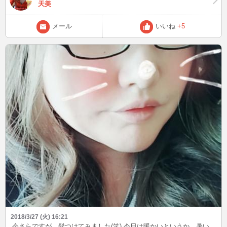
天美
メール
いいね
+5
2018/3/27 (火) 16:21
今さらですが、髭つけてみました(笑) 今日は暖かいというか、暑い