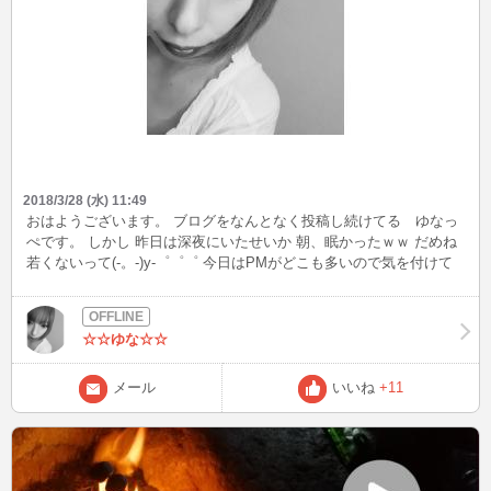
2018/3/28 (水) 11:49
おはようございます。 ブログをなんとなく投稿し続けてる ゆなっ
ぺです。 しかし 昨日は深夜にいたせいか 朝、眠かったｗｗ だめね
若くないって(-。-)y-゜゜゜ 今日はPMがどこも多いので気を付けて
くださいね～ PMってなんやねん AMと間違うから(*'ω'*)ゆなっぺだ
けか？ 今日の出没時間は 謎 捕まえてくださーーい！
☆☆ゆな☆☆
メール
いいね
+11