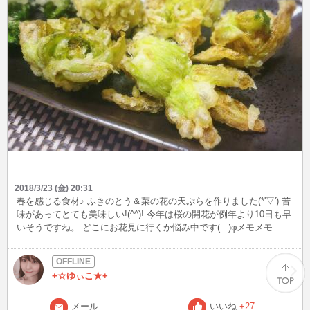
2018/3/23 (金) 20:31
春を感じる食材♪ ふきのとう＆菜の花の天ぷらを作りました(*'▽') 苦
味があってとても美味しい!(^^)! 今年は桜の開花が例年より10日も早
いそうですね。 どこにお花見に行くか悩み中です( ..)φメモメモ
+☆ゆぃこ★+
メール
いいね
+27
PAGE TOP