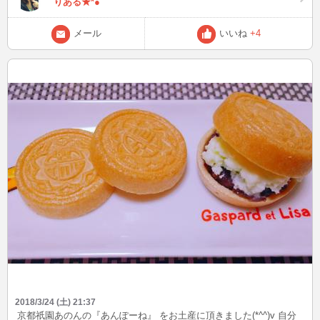
りある★*●
メール
いいね
+4
2018/3/24 (土) 21:37
京都祇園あのんの『あんぽーね』 をお土産に頂きました(*^^)v 自分