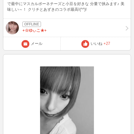
で最中にマスカルポーネチーズと小豆を好きな 分量で挟みます♪ 美
味しい～！ クリチとあずきのコラボ最高!(^^)!
+☆ゆぃこ★+
メール
いいね
+27