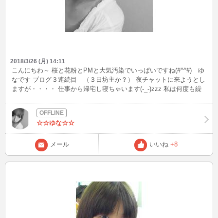
2018/3/26 (月) 14:11
こんにちわ～ 桜と花粉とPMと大気汚染でいっぱいですね(#^^#) ゆ
なです ブログ３連続目 （３日坊主か？） 夜チャットに来ようとし
ますが・・・・ 仕事から帰宅し寝ちゃいます(-_-)zzz 私は何度も繰
り返す・・・・ （いやいや寝ちゃいかん！！） 私の戦場はここじゃ
ない （布団） そんなゆなさんです出没してたら 立ち寄ってくださ
いね♪ ぼくとチャットしてみる？ 笑
☆☆ゆな☆☆
メール
いいね
+8