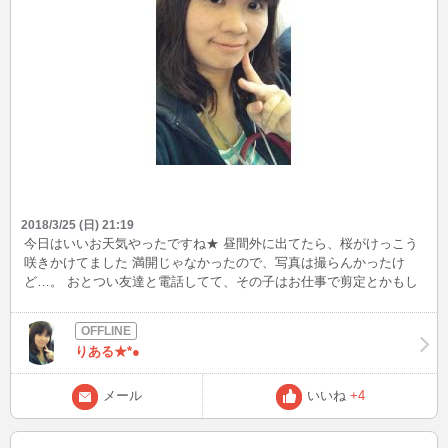
2018/3/25 (日) 21:19
今日はいいお天気やったですね★ 昼間外に出てたら、桜がけっこう
咲きかけてました 満開じゃなかったので、写真は撮らんかったけ
ど…。 おとつい友達と電話してて、その子はお仕事で剪定とかもし
てる子なので「自分もパッと咲いて、すぐに散りゆくような存在に
なりたい」って言ってました 仕事柄、そう思うんやって(笑) 「い
や、死ぬにはまだ早すぎるで～」って笑い飛ばしたけど、桜ってほ
りある★*●
んとに儚い花やもんねぇ
メール
いいね
+4