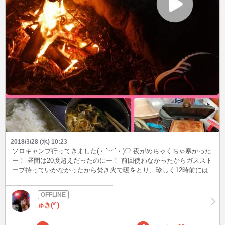
2018/3/28 (水) 10:23
ソロキャンプ行ってきました(﹡ˆ﹀ˆ﹡)♡ 夜がめちゃくちゃ寒かった
ー！ 昼間は20度超えだったのにー！ 前回使わなかったからガススト
ーブ持っていかなかったから焚き火で暖をとり、珍しく12時前には
寝ました（笑） キャンプって健康的な趣味なのでは！？ すっぴんで
行くので顔の写真ではないけど、焚き火と夕飯、朝食の写真です！
来週か再来週はお花見キャンプ行けるかなー？？
ゅき(*¨)