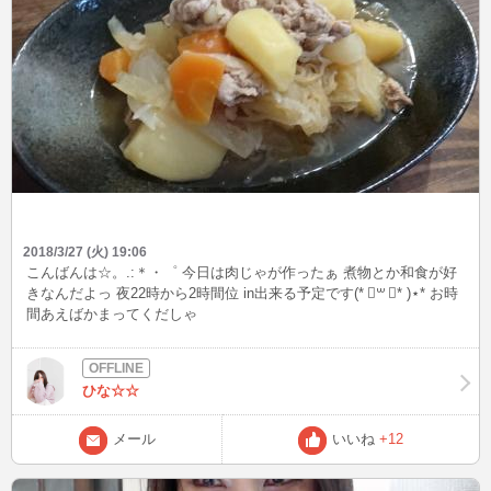
2018/3/27 (火) 19:06
こんばんは☆。.:＊・゜ 今日は肉じゃが作ったぁ 煮物とか和食が好
きなんだよっ 夜22時から2時間位 in出来る予定です(* ॑꒳ ॑* )⋆* お時
間あえばかまってくだしゃ
ひな☆☆
メール
いいね
+12