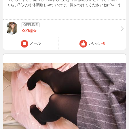
くらいΣ(ノд<) 体調崩しやすいので、気をつけてくださいね(*´ω｀*)
☆羽琉☆
メール
いいね
+8