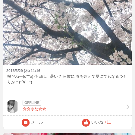
2018/3/29 (木) 11:16
桜だねー(o^^o) 今日は、暑い？ 何故に 春を超えて夏にでもなるつも
りか？(*´∀｀*)
☆☆ゆな☆☆
メール
いいね
+11