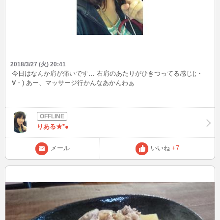
2018/3/27 (火) 20:41
今日はなんか肩が痛いです… 右肩のあたりがひきつってる感じ(;・
∀・) あー、マッサージ行かんなあかんわぁ
りある★*●
メール
いいね
+7