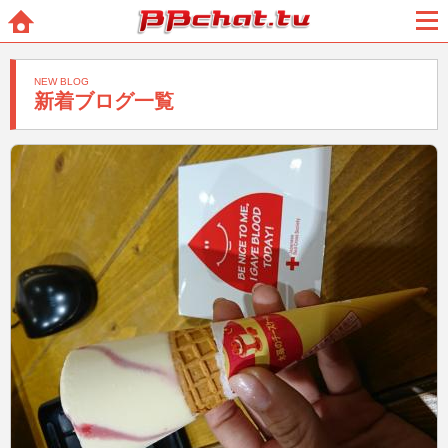
BBchatTV
ホー
メニ
ム
ュー
NEW BLOG
新着ブログ一覧