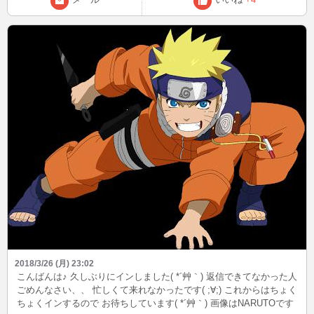
2018/3/26 (月) 23:02
こんばんは♪ 久しぶりにインしました( *´艸｀) 返信できてなかった人
ごめんなさい、、 忙しくて来れなかったです( ;∀;) これからはちょく
ちょくインするので お待ちしています( *´艸｀) 画像はNARUTOです