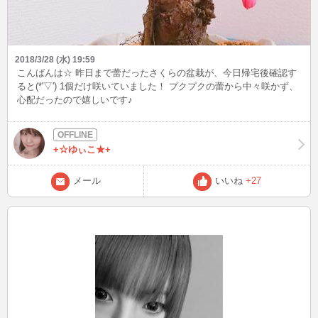
2018/3/28 (水) 19:59
こんばんは☆ 昨日まで蕾だったさくらの盆栽が、今日帰宅後確認す
ると(*'▽') 1個だけ咲いていました！ プクプクの蕾から中々咲かず、
心配だったので嬉しいです♪
+☆ゆぃこ★+
メール
いいね
+27