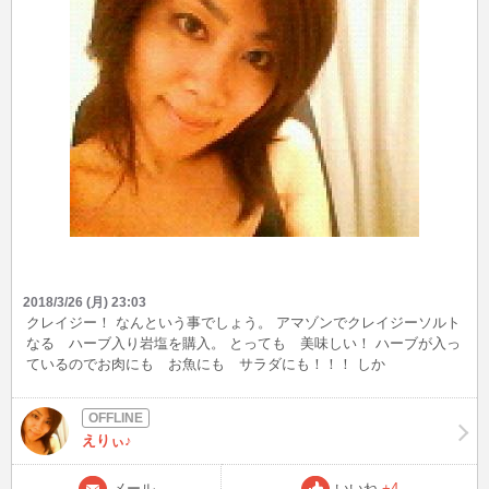
2018/3/26 (月) 23:03
クレイジー！ なんという事でしょう。 アマゾンでクレイジーソルト
なる ハーブ入り岩塩を購入。 とっても 美味しい！ ハーブが入っ
ているのでお肉にも お魚にも サラダにも！！！ しか
し！！！！！ なんだか 間違えて すっごく大きいのを購入してし
まった。 ３年くらい お塩を買わなくてもいいんじゃないかってゆ
ー大きさ。 皆さん お買い物の時には サイズを確認しましょ
えりぃ♪
う・・・・ あたりまえか＞＜ でも 美味しいから いいとしましょ
う＾＾
メール
いいね
+4