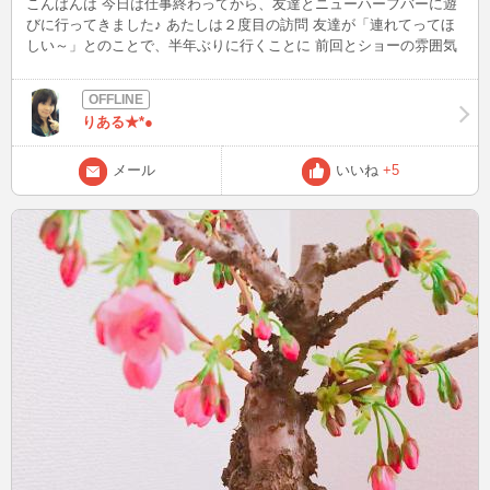
こんばんは 今日は仕事終わってから、友達とニューハーフバーに遊
びに行ってきました♪ あたしは２度目の訪問 友達が「連れてってほ
しい～」とのことで、半年ぶりに行くことに 前回とショーの雰囲気
も変わってて、新しいニューハーフさんも増えてて、楽しかった★
やはりオカマさんは偉大である(*´ω｀)
りある★*●
メール
いいね
+5