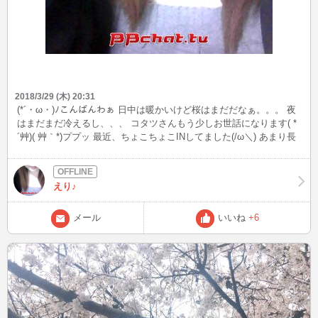
2018/3/29 (木) 20:31
(*´・ω・)ﾉこんばんわぁ 日中は暖かいけど桜はまだだなぁ。。。 夜
はまだまだ冷えるし、、、 コタツさんもう少しお世話になります( *
´艸)( 艸｀*)ププッ 最近、ちょこちょこINしてました(/ω＼) あまり長
くはINできてないけどｗ それでも構いにきてくれた方ありがと(*ゝ
ω・*)です。 明日はINできないかもなので今夜こっそりまたINしよう
かなぁ いつもこっそりINで(m´・ω・｀)m ｺﾞﾒﾝ…ね それも楽しんで
えり♪
るけど( *´艸)( 艸｀*)ププッ ではでは、見かけたらメールでもINでも
構ってくださいませ～
メール
いいね
+6