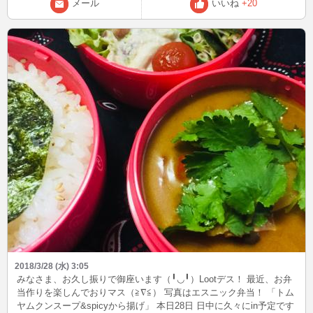
メール
いいね
+20
2018/3/28 (水) 3:05
みなさま、お久し振りで御座います（╹◡╹）Lootデス！ 最近、お弁
当作りを楽しんでおりマス（≧∇≦） 写真はエスニック弁当！ 「トム
ヤムクンスープ&spicyから揚げ」 本日28日 日中に久々にin予定です