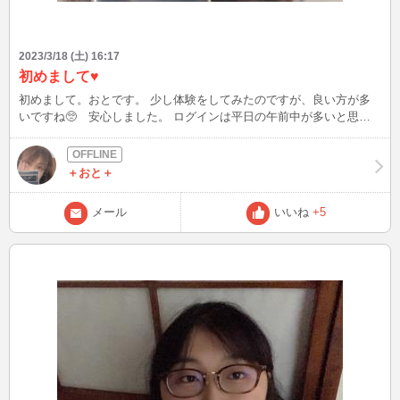
2023/3/18 (土) 16:17
初めまして♥
初めまして。おとです。 少し体験をしてみたのですが、良い方が多
いですね🥺 安心しました。 ログインは平日の午前中が多いと思い
ます。夜がどうしてもという方が多ければ家の近くのラブホに行って
配信をしようかな。。。と思うので、ボーナスいただけたら嬉しいで
す♥ これからよろしくお願いいたします☺️
＋おと＋
メール
いいね
+5