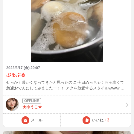
2023/3/17 (金) 20:07
ぶるぶる
せっかく暖かくなってきたと思ったのに 今日めっちゃくちゃ寒くて
急遽おでんにしてみましたー！！ アクを放置するスタイルwwww 今
日、イベントがあるみたいなので 22時予定を23時予定に変更致しま
す！ もし良かったらゆうことゲラゲラ笑って盛り上がりましょ
ー！！
★ゆうこ★
メール
いいね
+3