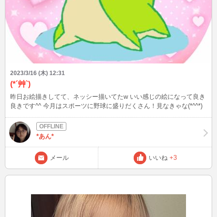
2023/3/16 (木) 12:31
(*´艸`)
昨日お絵描きしてて、ネッシー描いてたw いい感じの絵になって良き
良きです^^ 今月はスポーツに野球に盛りだくさん！見なきゃな(*^^*)
*あん*
メール
いいね
+3