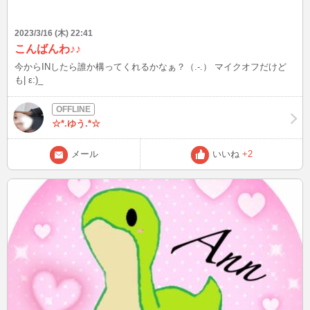
2023/3/16 (木) 22:41
こんばんわ♪♪
今からINしたら誰か構ってくれるかなぁ？（.-.） マイクオフだけど
も| ε:)_
☆*.ゆう.*☆
メール
いいね
+2