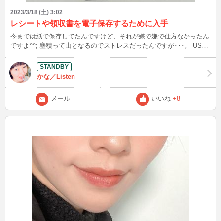
2023/3/18 (土) 3:02
レシートや領収書を電子保存するために入手
今までは紙で保存してたんですけど、それが嫌で嫌で仕方なかったん
ですよ^^; 塵積って山となるのでストレスだったんですが･･･。 USB
メモリ2TBあれば、5年分ぐらいの経費の証明書･･･、レシートや領収
書は保存できるかなと思って（＾ｕ＾） また来年の確定申告も楽に
できるように、今のうちコツコツやっておこう。
かな／Listen
メール
いいね
+8