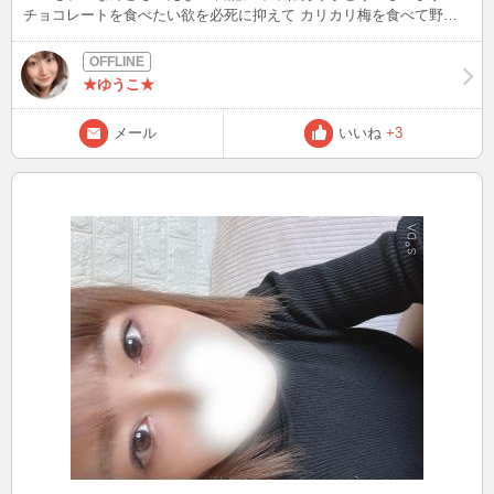
チョコレートを食べたい欲を必死に抑えて カリカリ梅を食べて野球
をみておりました★ みなさんはカリカリ梅 みどり梅派ですか？赤梅
派ですか？ 私は‥どっちも！（笑） 明日22時すぎにいると思うので
梅を食べてるかもしれない私を 見物しにきてください（笑） 今日も1
★ゆうこ★
日お疲れ様でした！ また明日も頑張りましょうね！ おやすみなさい
★ ちなみに僅差で私は赤梅派かもしれない笑
メール
いいね
+3