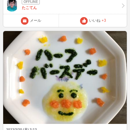
人情報待ってます
たこてん
メール
いいね
+3
2023/3/20 (月) 3:13