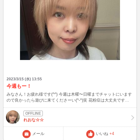
2023/3/15 (水) 13:55
今週もー！
みなさん！お疲れ様です(^^) 今週は木曜〜日曜までチャットにいます
ので良かったら遊びに来てくださーい(^-^)笑 花粉症は大丈夫です
か？？ 私はかなり…笑笑 最近はハマっているゲームがありかなりざ
んまいしてますよ。。。(〃ω〃) 面白い事お待ちしてます…ね？！笑
いつも見てくださりありがとうございます！
れおな☆☆
メール
いいね
+4