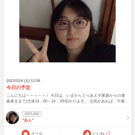
2023/3/18 (土) 12:56
今日の予定
こんにちは～～～～～！ 今日は、いまからとりあえず家族からの連
絡来るまで(大体14：00～14：30頃)やります。 元気があれば、午後も
インします(笑)(笑) なので、、今がチャンスです(o^―^o)ﾆｺ
*あん*
メール
いいね
+3