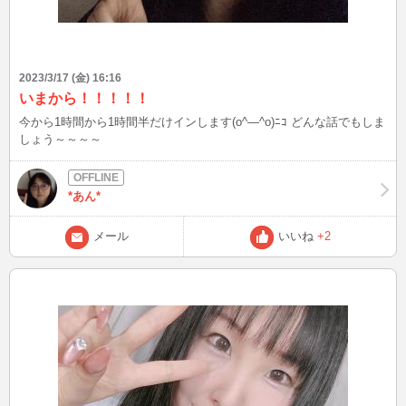
2023/3/17 (金) 16:16
いまから！！！！！
今から1時間から1時間半だけインします(o^―^o)ﾆｺ どんな話でもしま
しょう～～～～
*あん*
メール
いいね
+2