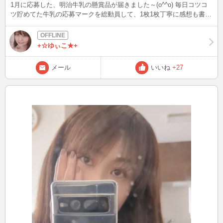
1月に応募した、明治牛乳の懸賞品が届きました～(o^^o) 毎日コツコ
ツ貯めてた牛乳の応募マークを総動員して、1枚1枚丁寧に感想も書い
たんです。 が！！ 届いたのはWチャンス賞の国産ヒノキのスパチュ
ラでしたーΣ(T-T) 圧力鍋狙いだったんだけどなぁ。。 ま、料理の時
に使えるからいっか！♪ またコツコツ貯めて応募しよ！(´･ω･`*)ノ
+☆ゆぃこ★+
メール
いいね
+27