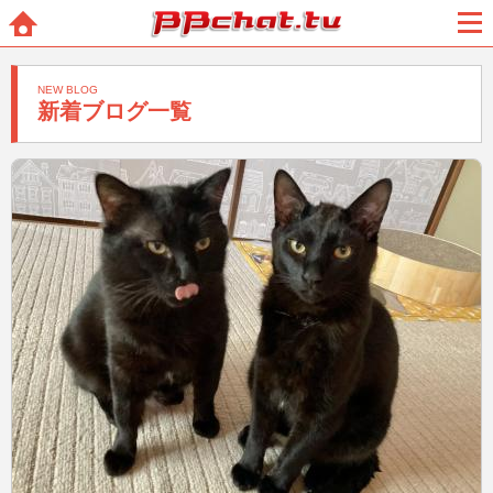
BBchatTV
ホー
メニ
ム
ュー
NEW BLOG
新着ブログ一覧