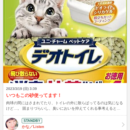
2023/3/19 (日) 3:39
いつもこの砂使ってます！
肉球の間にはさまれてたり、トイレの外に散らばってるのは気になる
けど…。 固まりづらいし、臭いにおいを抑えてくれる事考えると、
なんだかんだ便利である。 公式で買うと、安くなくて^^; フリーマー
ケットかジモティーみたいなところでお得に入手できると非常にあり
がたい･･･！
かな／Listen