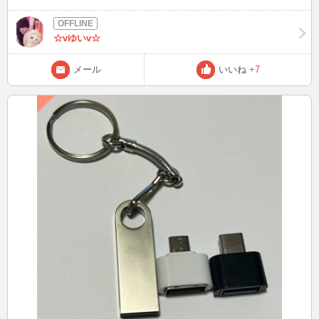
話できる人お待ちしております🙇‍♀️ 事前に時間指定も可能です🙆‍♀️合わ
せられる時間でしたら待ち合わせで待ってます♡ 気軽にメッセージ
下さい✨
☆vゆいv☆
メール
いいね
+7