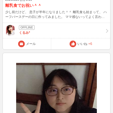
離乳食でお祝い＾＾
少し前だけど、 息子が半年になりました＾＾ 離乳食も始まって、 ハ
ーフバースデーの日に作ってみました。 ママ感ないってよく言われ
るので ママやってる感を出してみました(^^;; 明日も23時半頃からロ
グイン予定なのでよろしくお願い致しますね。
くるみ*
メール
いいね
+6