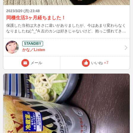
2023/3/20 (月) 23:48
同棲生活3ヶ月経ちました！
保護した当初は大きさに違いがありましたが、今はあまり変わらなく
なりましたね(;^_^A 左のカンは好きじゃないけど、抱っこ慣れてきま
したね！ あとはハーネス慣れて、ちょっとずつお外に出るよう
に･･･。 余裕あれば、一緒にお花見。 右のトンは、カンの飯横取りし
たりコロコロおもちゃにしたり、布団におしっこしたりとやらかして
かな／Listen
くれますが･･･。 それでも、少しだけ抱っこさせてくれます。 まあ、
いいんですよ。 顔可愛いから、それで許しちゃう( ´∀｀ )
メール
いいね
+7