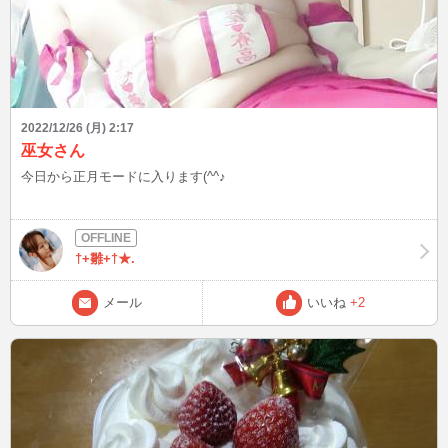
2022/12/26 (月) 2:17
巫女さん
今日から正月モードに入ります(^^♪
†+雛+†★.
メール
いいね
+2