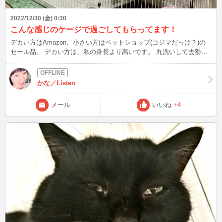
2022/12/30 (金) 0:30
こんな感じのケージで過ごしてもらってます！
デカい方はAmazon、小さい方はペットショップ(コジマだっけ？)の
セール品。 デカい方は、私の身長より高いです。 丸洗いして去勢手
術したら、連結させてもいいかなと･･･。 今は元ボス猫カンカンが、
トントンにマウント取るので(;^_^A 一緒のケージで過ごしてもらうの
は難しい･･･。 ついでにトイレも1つにしたい。 猫砂タイプとデオト
かな／Listen
イレの2つなんですが、追々デオトイレだけにしようと･･･。 掃除、
楽な方が良いなぁ(^▽^;)
メール
いいね
+4