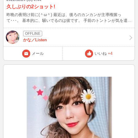
久しぶりの2ショット!
昨晩の夜明け前に(＾ω＾) 最近は、後ろのカンカンが主導権握っ
て･･･。 基本的に、騒いでるのは彼です。 手前のトントンが気を遣っ
ている状態です(;^_^A 以前トントンは、お魚のおもちゃで遊んでくれ
たのですが、気を遣うようになってからはずっとベッドで寝た切
り･･･。 運動不足になっちゃいそうで心配(;´Д｀) ♂猫あるある、上下
かな／Listen
関係が出来ちゃってます･･･。 この状況は正直よくないので、ご飯あ
げる時や起きて最初に挨拶するのはトントン優先にしてます。
メール
いいね
+4