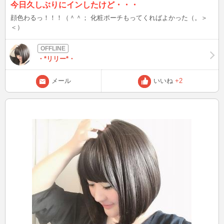
今日久しぶりにインしたけど・・・
顔色わるっ！！！（＾＾； 化粧ポーチもってくればよかった（。＞
＜）
・*リリー*・
メール
いいね
+2