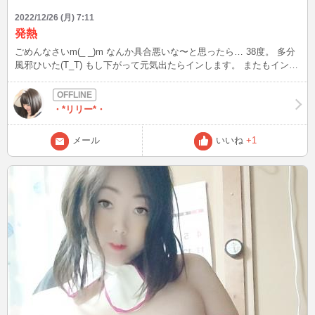
2022/12/26 (月) 7:11
発熱
ごめんなさいm(_ _)m なんか具合悪いな〜と思ったら… 38度。 多分
風邪ひいた(T_T) もし下がって元気出たらインします。 またもインす
るする詐欺みたいになっちゃったけど…昨日声かけてくれた殿方様達
ごめんね。
・*リリー*・
メール
いいね
+1