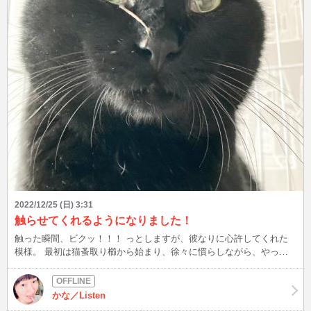
2022/12/25 (日) 3:31
触らせてくれるようになりました！
触った瞬間、ビクッ！！！ っとしますが、彼なりに心許してくれた
模様。 最初は猫蚤取り櫛から始まり、徐々に慣らしながら、やっと
心開いてくれた感じ♪ 前の飼い主さんにやられて、怖い思いしたの
か。 以前は、手挙げただけでイカ耳。 腰が引け、目を閉じてました(;
´Д｀) 触ろうとすると「触んじゃねえ！！！」と言わんばかりに威嚇
かな／Listen
してたカンカン。 トンちゃんの甘えっぷりに嫉妬したのか、保護し