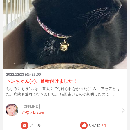
2022/12/23 (金) 23:00
トンちゃん(♂)、首輪付けました！
ちなみにもう1匹は、首太くて付けられなかった(-"-;A ...アセアセ ま
た、病院も連れて行きました。 猫回虫いるのが判明したので…。 こ
ればかりはめちゃ嫌がるけど、このまま下痢続いて、食欲低下→成長
の妨げになるのは良くないし、何より健康を考えるなら仕方ない
(^▽^;)
かな／Listen
メール
いいね
+4