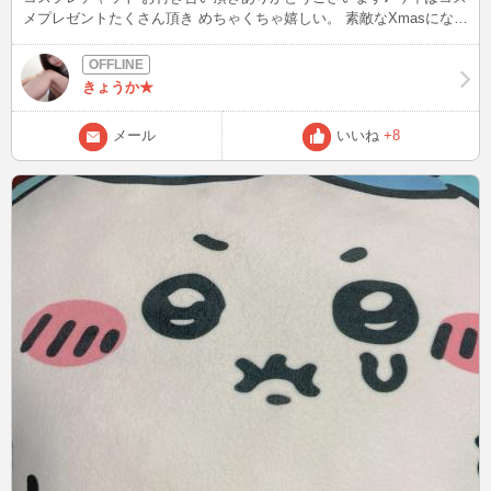
メプレゼントたくさん頂き めちゃくちゃ嬉しい。 素敵なXmasになり
ます(〃ω〃) 久々にblog書いてみました。
きょうか★
メール
いいね
+8