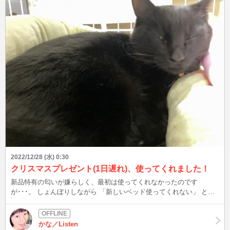
2022/12/28 (水) 0:30
クリスマスプレゼント(1日遅れ)、使ってくれました！
新品特有の匂いが嫌らしく、最初は使ってくれなかったのです
が･･･。 しょんぼりしながら 「新しいベッド使ってくれない」 と母
に報告したら、爆笑されましたwww どこのうちの猫も、そんなもん
だと。 目を離した隙に使ったので、使う瞬間は見れませんでした
が･･･。 使ってくれて良かった♪
かな／Listen