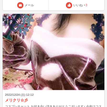
てから11日でやっと触っても怒らなくなりました( *´艸｀) カンカン、
メール
いいね
+3
成長したねぇ…(´;ω;｀) 1番びっくりしたのは、首の太さ！！！ 親指
と中指で円作っても半分行かない、頑丈なポールみたいΣ(･ω･ﾉ)ﾉ！
一般的な猫首輪じゃ小さいわけだ(;^_^A 下手すると、犬用首輪じゃな
いと無いかも…。
2022/12/24 (土) 12:12
メリクリ☆彡
コスプレチャット お付き合い頂きありがとうございます♪ 今年はコス