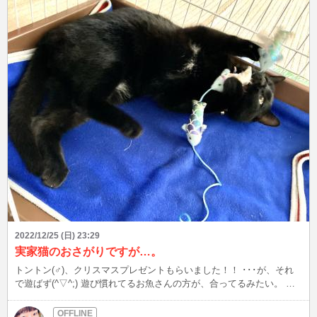
2022/12/25 (日) 23:29
実家猫のおさがりですが…。
トントン(♂)、クリスマスプレゼントもらいました！！ ･･･が、それ
で遊ばず(^▽^;) 遊び慣れてるお魚さんの方が、合ってるみたい。 カ
ンちゃん(♂)、マグロプレゼント！ お気に召していただけたようで、
勢い良く食べてくれました^^