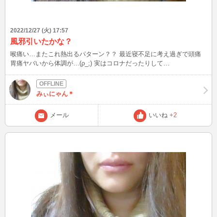
2022/12/27 (火) 17:57
風邪引いたかな？
喉痛い…またこれ熱出るパターン？？ 最近寝不足に考え過ぎで頭痛
胃痛ヤバいから体調が…(ρ_;) 実はコロナだったりして…
みぃにゃん＊
メール
いいね
+2