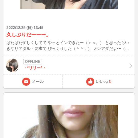
2022/12/25 (日) 13:45
久しぶりだーーー。
ばたばた忙しくしてて やっとインできたー（＞＜。） と思ったらい
きなりアダルト要求で びっくりした（＾＾；） ノンアダだよ〜（＞
＜。） お話ならどこまででも大丈夫だけどねwww インできない間メ
ールくれた殿方の皆様 本当にありがとう（＞＜。） 来週は木曜日ま
で・・・インがんばるね！！ 待ち合わせのメールもまってます♪
・*リリー*・
メール
いいね
0