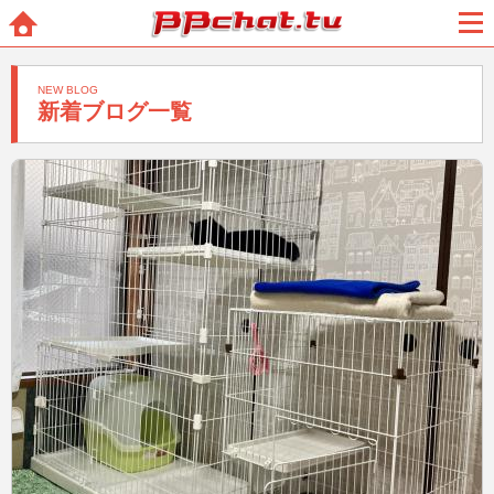
BBchatTV
ホー
メニ
ム
ュー
NEW BLOG
新着ブログ一覧