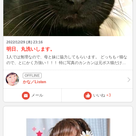
2022/12/29 (木) 23:16
明日、丸洗いします。
1人では無理なので、母と妹に協力してもらいます。 どっちも♂猫な
ので、とにかく力強い！！！ 特に写真のカンカンは元ボス猫だけあ
り、パワーも凄まじいΣ(･ω･ﾉ)ﾉ！ それに伴い、少しケージから解禁
しようかなと･･･。 ただ、怖いのはマーキング。 虚勢前だから、目を
離してる隙に布団やドレスにされるかも。 人間が見ている範囲な
かな／Listen
ら、少しケージから出そうかなと。 このままケージ生活も退屈で、
ストレスだろうから。
メール
いいね
+3