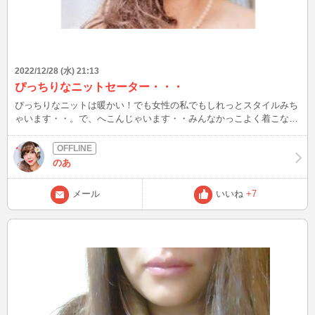
2022/12/28 (水) 21:13
ぴっちりなニットセーター・・・
ぴっちりなニットは暖かい！でも女性の私でもしれっとスタイルみち
ゃいます・・。で、へこんじゃいます・・みんなかっこよく着こなし
てていいな。。劣等感をいちいち感じてちゃ時間がもったいないです
ね！うん、これでいい。これが私だと胸を張ってあるこう！姿勢のい
いひとは男女問わずカッコいいですからね！年末お忙しいあなたにほ
のあ
っとしてもらえるよな存在でいれますように・・どうかお体にお気を
つけて・・・
メール
いいね
+7