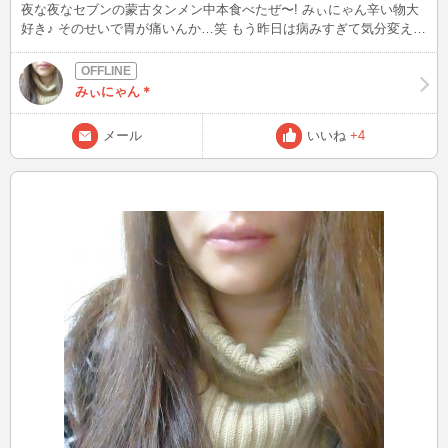
夜な夜なセブンの蒙古タンメン中本食べたぜ〜! みぃにゃん辛い物大
好き♪ そのせいで胃が痛いんか…笑 もう昨日は病みすぎて気分変えた
いってなったから! みぃにゃんは好きな味でした♪ また食べたくなっ
たよ〜 今日もたくさんチャット出来て楽しく終われて良かった♪ 病ん
でたけど元気たくさん貰えました! ありがとう
みぃにゃん＊
メール
いいね
+4