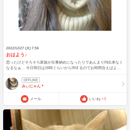
2022/12/27 (火) 7:56
おはよう♪
思ったけどそろそろ家族が仕事納めになったりであんまりIN出来なく
なるなぁ… 今日明日は16時ぐらいからINするのでお時間合えばよろ
しくね〜♪ 多分明日で年内最後になりそう…
みぃにゃん＊
メール
いいね
+3