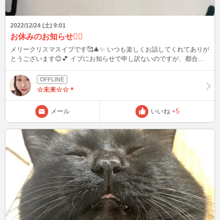
2022/12/24 (土) 9:01
お休みのお知らせ🙇‍♀️
メリークリスマスイブです🥰🎄✨ いつも楽しくお話してくれてありが
とうございます😊💕 イブにお知らせで申し訳ないのですが、都合に
より今日12/24から1/9までチャットをお休みいたします🥲 チャットで
きないの本当に寂しい。。🥺 私のこと忘れないでくださいね〜🙇‍♀️🥲
💦 休み期間中でも、突然インできる時があるかもしれないので、そ
☆未来☆☆＊
の時はお知らせするか、急にインした時は捕獲してもらえると喜びま
す💕🥹 かなり寒くなっているので、風邪などひかないように体調に
メール
いいね
+5
気をつけて、楽しいクリスマスをお過ごしくださいね☺️💕🎁 ※写真
は、全然話題に関係ないハチワレちゃんクッションです笑笑 可愛く
てお気に入りです〜🤭