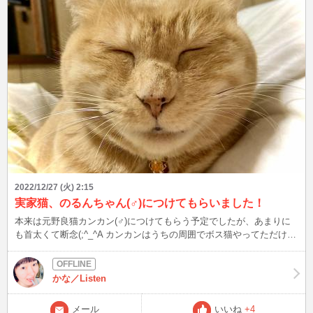
2022/12/27 (火) 2:15
実家猫、のるんちゃん(♂)につけてもらいました！
本来は元野良猫カンカン(♂)につけてもらう予定でしたが、あまりに
も首太くて断念(;^_^A カンカンはうちの周囲でボス猫やってただけあ
って、その太さはまるで丸太。 のるんちゃん、首輪外れてたしちょ
うどいいかなと思って…！ 東日本大震災の翌年来たから、今年で10
歳。 こうやって見ると、おじさんですなぁ（笑） って、この写真だ
かな／Listen
と鈴しか分からないんですがw
メール
いいね
+4