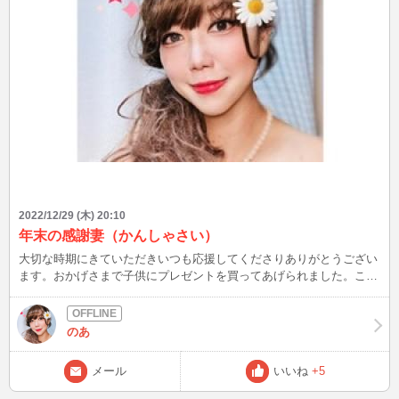
2022/12/29 (木) 20:10
年末の感謝妻（かんしゃさい）
大切な時期にきていただきいつも応援してくださりありがとうござい
ます。おかげさまで子供にプレゼントを買ってあげられました。これ
も皆様のおかげです。ほんとうにほんとうにありがとうございます。
またお話し愚痴でもなんでもお聞きいたしますのでどうぞあなたのホ
ットスポットになれるよう目指していきたいと思います。今年もあり
のあ
がとうございました。こころから感謝いたします。。
メール
いいね
+5