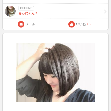
みぃにゃん＊
メール
いいね
+5