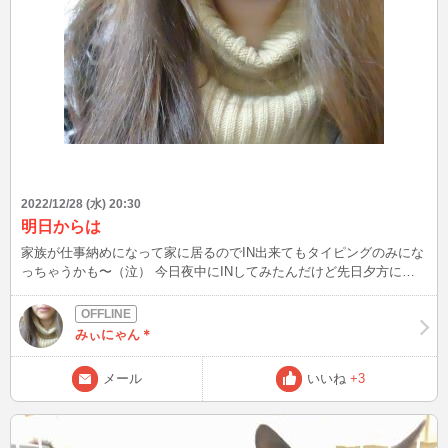
2022/12/28 (水) 20:30
明日からは
家族が仕事納めになって家に居るのでIN出来てもタイピングのみにな
っちゃうかも〜（泣） 今日夜中にINしてみたんだけど先日夕方にチ
ャットした方とまた繋がれて、みぃにゃん見つけてくれて嬉しかった
なぁ♪ 明日はみぃにゃんが仕事納め〜 体調良くないけど頑張らない
と…
みぃにゃん＊
メール
いいね
+3