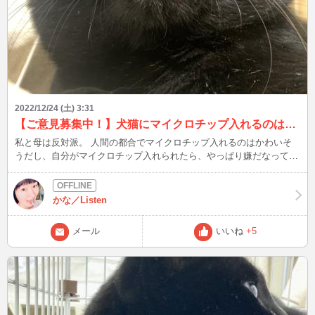
2022/12/24 (土) 3:31
【ご意見募集中！】犬猫にマイクロチップ入れるのは賛成？反対？
私と母は反対派。 人間の都合でマイクロチップ入れるのはかわいそ
うだし、自分がマイクロチップ入れられたら、やっぱり嫌だなって思
っちゃう(;^_^A 体の負荷与えたくないし、ストレスに変わりないか
ら。 それが原因で、病気や癌になったらやだし･･･。 一報、妹は賛成
派。 マイクロチップ入れて脱走した場合、見つかる確率は50%に上
かな／Listen
がるし、確保しやすくなるから･･･、言わんとすることはわかる。 皆
さまは、どうですか？
メール
いいね
+5