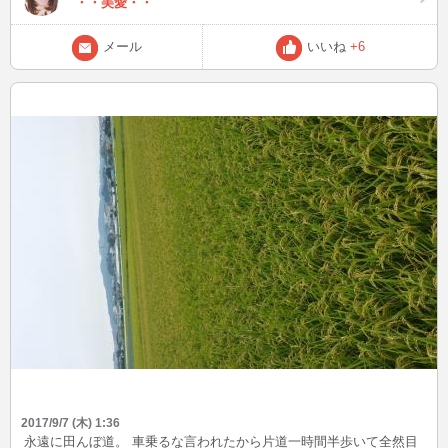
・・美愛・・
だけじゃなくいっぱい構ってください♡ 楽しみにしてまあす😋💕
メール
いいね
+6
2017/9/7 (木) 1:36
永遠に田んぼ道。 車乗るな言われたから片道一時間半歩いて全然目