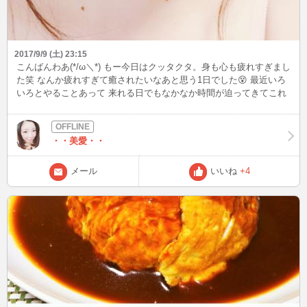
2017/9/9 (土) 23:15
こんばんわあ(*/ω＼*) もー今日はクッタクタ。身も心も疲れすぎまし
た笑 なんか疲れすぎて癒されたいなあと思う1日でした😵 最近いろ
いろとやることあって 来れる日でもなかなか時間が迫ってきてこれ
ず(´；ω；｀) 火曜水曜は来る予定ですが水曜は確実にBBdayにでき
そうなので いつもお話ししてくれてる方や 初めての方ともお話しし
たいなあっておもいます♡ あ、お話しだけじゃなくいちゃいちゃも
・・美愛・・
ね？🙈 毎日家族くらいしか話さないので 誰かと話したい欲がすご
い！！！笑 あしたも1日頑張ろお。。。 でわでわ(/∀｀*)
メール
いいね
+4