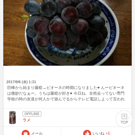
2017/9/6 (水) 1:31
巨峰から始まり藤稔→ピオーネの時期になりました♥ んーピオーネ
は微妙だなぁー。うちは藤稔が好き♥ 今日ね、全然会ってない専門
学校の時の友達が何人かで遊んでるからテレビ電話しよって言われ
てしたんだけど眉毛を染めながらテレビ電話しちゃってふざけたり
してたら時間忘れて気付いたら眉毛染まり過ぎちゃってなくなった
😂（笑） スッピンだったのに相変わらずギャルだなーってみんなに
ラメ
言われたんだけどもうギャル感全然ないよ😂みんな3個下だから少し
若いからってオババとか言ってくるし😂めっちゃイジってくるねん
😂終いには今度遊んであげるだって😂上からとか好きだべ？ぢゃな
メール
いいね
+6
PAGE TOP