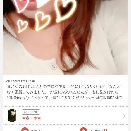
2017/9/9 (土) 1:30
まさかの1年以上ぶりのブログ更新！ 特に何もないけれど、なんと
なく更新してみました。 お昼しか入れませんが、もし見かけたら
110番(/ω＼*) じゃなくて、遊びにきてくださいね〜 謎の時間に謎の
内容でごめんなさいね。 明日多分インします。 そろそろ寝よっと！
でわでわ〜♪
★さーや★
メール
いいね
+11