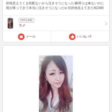
的地見えてくる気配ないから泣きそうになった😂帰りは傘ないのに
雨が降ってきて本当に泣きそうになったw 目的地見えてきた時24時
間テレビで流れてる負けないでが頭の中流れたw 意気込んでたけど
往復3時間はキツかったー。家に着いた時やり切った感半端なかった
（笑） 最近また昔みたいに音楽流し始めちゃってる😂もう大人しく
ラメ
待機するって決めたのにできないおー😂PC買わなきゃ良かった
（笑）残り少ない時間だからみんな絡みに来てねん♥ 来月10月16日
誕生日なんだけど歳を取るのが恐ろしくてしょうがない😂 全然嬉し
メール
いいね
+9
くない（笑）泣きそう♥ 今日辛かったけどいい事もあったからハッ
ピー♥いい事のほうが上回ってるからすべて吹っ飛んだ（笑）単純な
やつw 今日も一日お疲れ様でした😊 明日も頑張りましょう☺ またね
ん😘👋