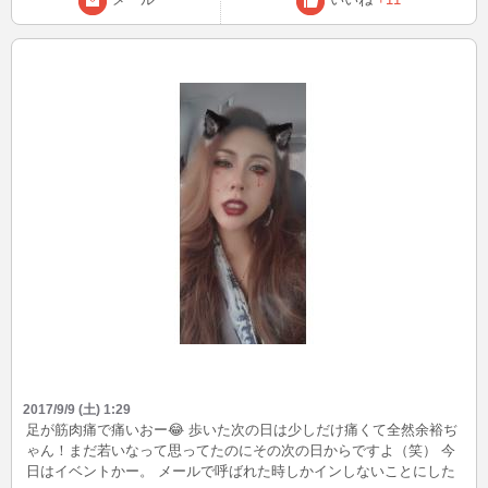
2017/9/9 (土) 1:29
足が筋肉痛で痛いおー😂 歩いた次の日は少しだけ痛くて全然余裕ぢ
ゃん！まだ若いなって思ってたのにその次の日からですよ（笑） 今
日はイベントかー。 メールで呼ばれた時しかインしないことにした