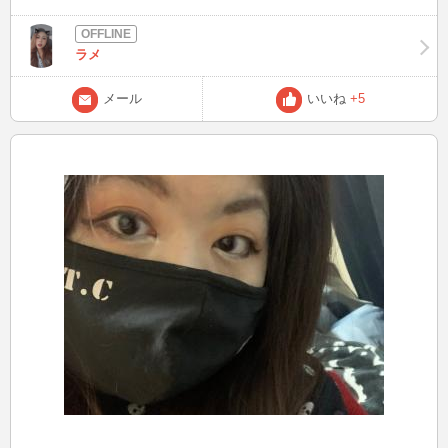
ー（笑） 今月からあんまり来なくなるかも？です😂来月は更にいや
っ、全く来なくなります😂ブログだけは頑張って更新したいな♥色々
な出来事書くねん😆 あーぁ、この時間にラーメン食べちゃった😂目
ラメ
の前にラーメン出されて食べなよって言われたら誰だって負けるだ
ろ、、、（泣）チクショー うわぁー今日は9月9日♥ ラメのプロフィ
ールの記念日のところにも記載してあるけど9月9日はラメの好きな
メール
いいね
+5
数字の日（笑）多分ねwこれ登録したとき10代の頃だからなに考えて
たか分からねー（笑） 今日も一日お疲れ様でした😊 明日も頑張りま
しょう☺ またねん😘👋