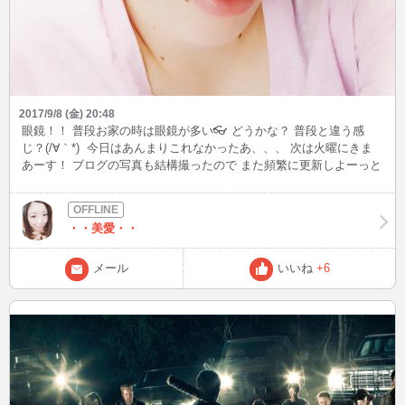
2017/9/8 (金) 20:48
眼鏡！！ 普段お家の時は眼鏡が多い👓 どうかな？ 普段と違う感
じ？(/∀｀*) 今日はあんまりこれなかったあ、、、 次は火曜にきま
あーす！ ブログの写真も結構撮ったので また頻繁に更新しよーっと
♪♪
・・美愛・・
メール
いいね
+6