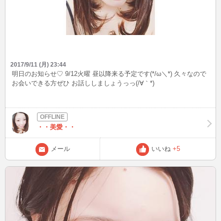
2017/9/11 (月) 23:44
明日のお知らせ♡ 9/12火曜 昼以降来る予定です(*/ω＼*) 久々なので
お会いできる方ぜひ お話ししましょうっっ(/∀｀*)
・・美愛・・
メール
いいね
+5