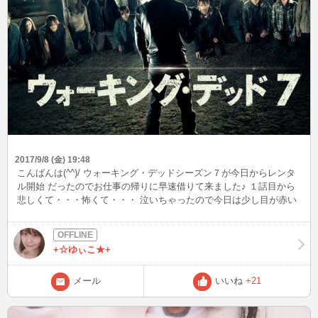
2017/9/8 (金) 19:48
こんばんは(^^)/ ウォーキング・デッドシーズン７が今日からレンタ
ル開始 だったのでお仕事の帰りに早速借りて来ました♪ １話目から
悲しくて・・・怖くて・・・ 泣いちゃったので今日は少し目が赤い
かも・・・(._.)
+☆ゆぃこ★+
メール
いいね
+21