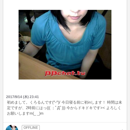
今日も一日頑張りましょう😊 またねん😘👋
2017/9/14 (木) 23:41
初めまして。くろるんです(^-^)/ 今日寝る前に初inします！ 時間は未
定ですが、2時前にはっ((( ；ﾟДﾟ))) 今からドキドキです>< よろしく
お願いしますm(_ _)m