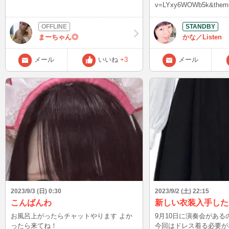
v=LYxy6WOWb5k&themeR
合わせ用に、ちょっと深
いまして…。 下記の解釈を踏まえた上で
聞いてみると、参考資料
まーちゃん◎
かな／Listen
かもしれません。 あくまで私なりの解釈
なので、鵜呑みにしない
メール
いいね
+3
メール
す。 ついでに勉強用メモも書いてあるの
で、そこはスルーしてください笑 
la calma nell'alma s
と魂の中であなたは目覚め nell'alma
desti,→魂の中であな
を2回繰り返すので、こ
出す。これにより魂の尊
人だったのだと表現できる。 ne res
segno→そこには多くの証
sdegno e timor.→
の 当時はフランス革命
な人を無くした魂の怒り
分かもしれない恐怖 Ridente la calma
nell'alma si dest
2023/9/3 (日) 0:30
2023/9/2 (土) 22:15
であなたは目覚め どう
こんばんわ
新しい衣装入手した
られるんだろう？ nell'alma si desti,→魂の
お風呂上がったらチャットやります よか
9月10日に演奏会があ
中であなたは目覚め 君
ったら来てね！
今回はドレス着る必要が
覚めたの？ ne resti un segno di sdegno e