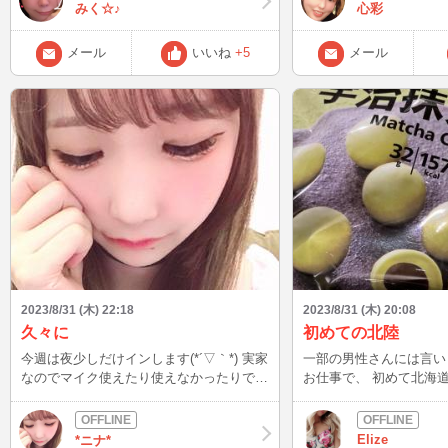
ませんか？ くれぐれもご自愛くださいね
るんだけどね( ˘•ω•˘ ) 私のペースに合わせ
みく☆♪
心彩
^_^ 体重激増も心配ではあります苦笑 喉痛
てくれる紳士居ないかなぁ？
に効く方法教えてください^_^ 切実（ ; ;
メール
いいね
+5
メール
） 元気になったらインしますね^_^
2023/8/31 (木) 22:18
2023/8/31 (木) 20:08
久々に
初めての北陸
今週は夜少しだけインします(*´▽｀*) 実家
一部の男性さんには言いまし
なのでマイク使えたり使えなかったりで
お仕事で、 初めて北海道に来ました 新千
す。。。 チャットはお金稼ぎじゃなく趣
歳空港から札幌や小樽 何が美味しいとか
味でやってるので、優しい人だけ・・・来
よくわからなくって 結局セブンで抹茶チ
て欲しいな(/ω＼) 滅多にインしてません
ョコ買いました 北海道で食べたもの ジ
Elize
*ニナ*