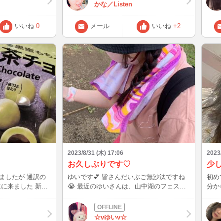
最後まで美味しくいただきました♪ 汗だく
かな／Listen
Oo｡.（´-`）
になって食べたってわけじゃないですよ～
( ´∀｀ ) 皆さんは、最近外食しました？？
いいね
0
メール
いいね
+2
この後、01:30～です！ 残暑なお厳しき
折、くれぐれもご自愛ください。 次回予
定:9/1(金)23:45～04:50
2023/8/31 (木) 17:06
2023
お久しぶりです♡
たが 通訳の
ゆいです💕 皆さんだいぶご無沙汰ですね
初め
😭 最近のゆいさんは、山中湖のフェスに
分か
お邪魔しました🫶 この写真は靴に小石入
た(
った時の写真です笑 本業が少し忙しくて
て良
なかなかログイン出来ませんでしたがまた
たら
☆vゆいv☆