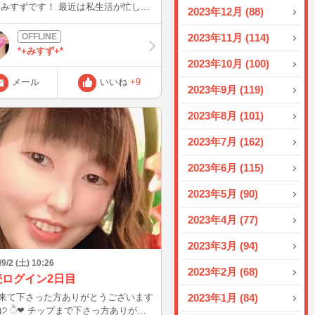
ずです！ 最近は私生活が忙しく
2023年12月 (88)
インできてません！ もしインして
てもメールはいつも見てる👀のでお声
2023年11月 (114)
くださればお話させていただきたいの
*+みすず+*
絡ください！みすずは喜びます(；
2023年10月 (100)
)
メール
いいね
+9
2023年9月 (119)
2023年8月 (101)
2023年7月 (162)
2023年6月 (115)
2023年5月 (90)
2023年4月 (77)
2023年3月 (94)
/9/2 (土) 10:26
2023年2月 (68)
続ログイン2日目
来て下さった方ありがとうございます
2023年1月 (84)
︎ チップまで下さっ方ありがと