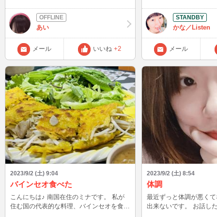
できるのがいいなと思って( ^ω
timor.→そこには多く
衣装は取り上げており(7/
(魂の)怒り、そして恐怖の Tu vie
その時はシンプルな黒い
frattanto→その間にあな
あい
かな／Listen
んですけど…。 それは地味だからやめな
stringer mio bene,
さいと言われ、これ選ん
る、私を心地よく 優し
メール
いいね
+2
メール
実際の写真から察するに
るから、胸が締め付けられる le d
てる坊主になる可能性が
catene→優しい絆 si grate al mio cor.→(あ
も入手。 パニエはスカートやドレスの中
なたの優しさに)心から
に仕込んでボリューム感
人を亡くした魂の怒りと
レリーナやゴスロリファ
かもしれない恐怖は、あ
方、もしくは新婦さんなど
化？された感動から3回
デングドレスみたいに、
や悔しさ、苦しみを受け
づけて転ばないために使
われた嬉しさから この時代に優しさと浄
＾＾ どちらも当日までに到着しそうで
化力持ってるのは大体神
す！ エプロンは既に持っているので、後
ろだが、当時は啓蒙主義
は靴さえ何とかすればいいか
め、神という概念は疑問
最近洋服買いましたか？ この後、23:00
Ridente la calma nell'a
です！ 夏の疲れが出やすい時節、くれぐ
かに笑うと魂の中であな
れも体調を崩されませぬ
2023/9/2 (土) 9:04
2023/9/2 (土) 8:54
nell'alma si dest
い⭐︎ 次回予定:9/3(日)23:
め 同じ言葉を2回繰り
バインセオ食べた
体調
非和声音を出す。フラン
こんにちは♪ 南国在住のミナです。 私が
最近ずっと体調が悪くて
た、大切な人たちの魂が目
住む国の代表的な料理、バインセオを食べ
出来ないです。 お話し
resti un segno→
ました。 自分で生春巻き風にライスペー
です。 待っててね🥲