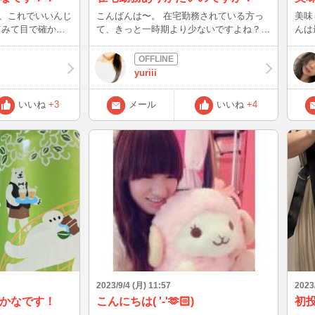
、これでいいんじ
こんばんは〜。 在宅勤務されている方っ
美味
て、きっと一時期より少ないですよね？
んは
し、次はどうした
私の周りもほぼほぼ通常通りに戻りつつあ
久し
びますね＾＾
ります。 そんな中、在宅勤務ができてい
こう
だのですが、皆様分
る環境に感謝しているのですが…。 ここ
方々
yuriii
で、ちょっと問題発生！ 家族以外の人と
た目
話す機会がなくて、あまり喋れなくなって
し！
いいね
+3
メール
いいね
+4
ます笑。 猫に話しかけたり❤️ お店の方に
ャッ
挨拶されるとめちゃくちゃ嬉しいのです。
お話
はじめは、タイピングから交流できれば嬉
しいです！（照れ屋なものですみませ
ん。） 明日は、午前中〜夕方までの間ど
こかでインする予定ですのでお気軽に絡ん
でくださいね。 よろしくお願いします。
2023/9/4 (月) 11:57
2023
かなです！
こんにちは( '-'‪🫶🏻)
初投稿