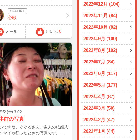
2022年12月 (104)
す(´▽｀) 今日も楽しい時間を
ら嬉しいです(^-^) また今日のチ
2022年11月 (84)
で！ ˶˙ᵕ˙ )ﾉﾞ またねぇ
心彩
2022年10月 (82)
メール
いいね
0
2022年9月 (100)
2022年8月 (102)
2022年7月 (84)
2022年6月 (117)
2022年5月 (177)
2022年4月 (87)
2022年3月 (50)
/9/2 (土) 3:02
年半前の写真
2022年2月 (47)
いですね、ぐぐるさん。友人の結婚式
2022年1月 (44)
ャマイカ行ったときの写真です。 申
ないほどにブサ面ですが楽しかったの