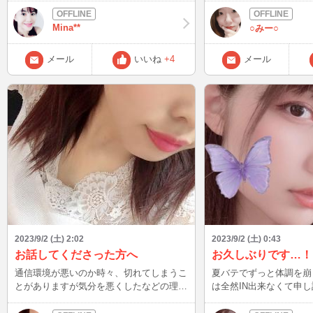
ってる 忘れたわけじゃ
パーで巻いて食べ、とても美味しかったで
したわけでもない di sdegno e timor.→(魂
す( ^ω^ ) 今週末は家族がいないので、こ
Mina**
○みー○
の)怒り、そして恐怖の ここまで書いてお
っそりインします。 どこに住んでるか
いてあれですが…。 実はこの作品、作曲
も、当ててみて下さいね！ ミナ
したのはモーツァルトじゃな
メール
いいね
+4
メール
在の通説です。(あいつ
子が書いたんじゃないの？
1799年モーツァルトの
タンツェが出版社に送っ
世に知られたんですけど
がフランス政府にクーデ
権握った年。これにより
実質終了。) その後原本は紛失、証拠なく
なったからわかんないんですよ
いえ生前作曲したなら、
前〜最中かなと想像できます。
に限らず、 バッハのメヌエットは、バッ
ハじゃない！ カッチーニのアヴェ・マリ
2023/9/2 (土) 2:02
2023/9/2 (土) 0:43
アはカッチーニが書いてない！
お話してくださった方へ
お久しぶりです…！
ど、研究が進むと新たな
で、こう言うことがよく
通信環境が悪いのか時々、切れてしまうこ
夏バテでずっと体調を崩
ど…。 皆さん、ご存知でしたか？ この
とがありますが気分を悪くしたなどの理由
は全然IN出来なくて申し
後、22:51～です！ まだまだ暑い日が続き
ではないです。ご迷惑おかけしてすみませ
暑いのは本当に苦手です…… 今
ます、塩分もしっかり取
ん(´;ω;｀) また良ければ遊びにきてくださ
たちょくちょくIN出来