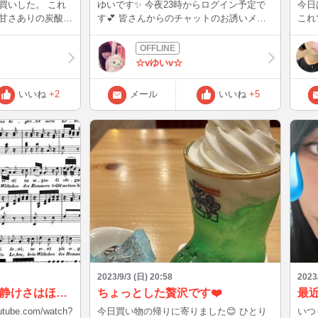
いした。 これ
ゆいです✨ 今夜23時からログイン予定で
今日は雨
甘さありの炭酸ジ
す💕 皆さんからのチャットのお誘いメー
これで行
う
ルお待ちしてますm(_ _)m
から
ゃない！！ 苦
、好きな人は好き
☆vゆいv☆
入手したい、そん
いいね
+2
メール
いいね
+5
召されませぬよう
04:50
2023/9/3 (日) 20:58
2023
モーツァルト作曲「静けさはほほえみ」勉強したかなです！
ちょっとした贅沢です❤️
tube.com/watch?
今日買い物の帰りに寄りました😊 ひとり
いつ