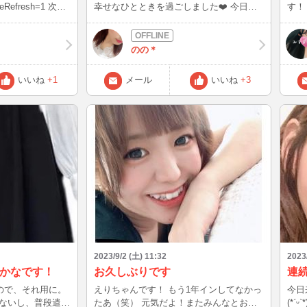
efresh=1 次の
幸せなひとときを過ごしました❤️ 今日も
す！ みす
く勉強しようと思
夜中か朝方、眠くなければずっといます笑
て全然
お時間の合う方、ぜひお話したいです♪ よ
なく
の聞き方が変わる
ろしくお願いします(*´ω`*)
かけ
のの＊
で連
ことをお勧めしま
＿；
いいね
+1
メール
いいね
+3
Ridente
i desti,→穏やかに笑う
 si
たは目覚め 同じ言葉
の時は非和声音を
さ、本当に大切な
ti un
拠が残ってる di
(魂の)怒り、そして恐怖
真っ最中で、大切
、次に死ぬのは自
i,→穏やかに笑うと魂の中
2023/9/2 (土) 11:32
2023
して落ち着いてい
かなです！
お久しぶりです
連
るので、それ用に。
えりちゃんです！ もう1年インしてなかっ
今日
は魂の中で何に目
ないし、普段遣い
たあ（笑） 元気だよ！またみんなとお話
(*ˊᵕˋ*)੭ ੈ❤