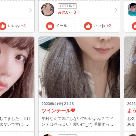
ないし、決して許
ン出来ずにいました(p_-) なんとか締め切
です
りギリギリでしたが・・・心理カウンセラ
当に
みれい・3・
ーの資格がとれました。(*≧∀≦*) お勉強は
す!
いつになっても苦手だけど、自分投資のた
い。 が、現
いいね
+4
メール
いいね
+2
めに、今回ちょっと頑張ってみました。
弟子いたから、弟
無事に取れたからよかったー(〃ω〃) 資格
 by専門家)
もとれて、時間ができたので、メイク練習
死後、妻のコンス
➕セーラ服のコスプレきて、テンション上
たから、この曲は
げて1人ファッションショーをしてみたり
…。(ナポレオン
(*≧∀≦*) 恥ずかしいけど1人だからね、まぁ
ター起こして、実
いっか\(//∇//)\ 皆さんは、コスプレは好き
、フランス革命は
ですか？ 美麗は、コスプレが好きで、最
近、通販サイトで「コスプレ福袋」を買っ
ね^^; とは
ちゃぃした。 いつか、お話ししてくれる
フランス革命直
かたに、見せつつ、ドキドキしてもらえる
 この作品
日が来たら嬉しいなぁ\(//∇//)\ 少しずつで
すが、また遊びにくるので、構ってくださ
いね\(//∇//)\ おやすみなさい。╰(*´︶`*)╯
2023/9/1 (金) 21:28
2023
 などな
ツインテール💖
よ
事実が発覚するの
あるんですけ
してました… 8月
年齢なんて気にしないでいいよね？ ツイ
お久
訳ないです(；；)
ンテはやっぱり可愛い(*^_^*) 毛量ずっと
あま
月からま
気になってたけど 寒い時期なら多いほう
っ〜
りましょうね＾＾
ると思うので、私の
がいいかー！
皆様