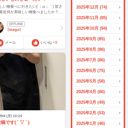
しい物食べに行きたい(´；ω；｀) 皆さ
2025年12月 (74)
最近何か美味しい物食べましたか？？
く焼肉食べてないから近々一人焼肉行
2025年11月 (85)
か考え中… チャットしてくださった
2025年10月 (94)
ありがとうございます!(´▽｀) 最近見
‡megu‡
が若いねって褒められてとっても嬉
2025年9月 (85)
お世辞だったら悲しいけど笑 まだチ
メール
いいね
+9
トした事ない人も時間があったらぜひ
2025年8月 (86)
しましょー！
2025年7月 (86)
2025年6月 (75)
2025年5月 (58)
2025年4月 (66)
2025年3月 (49)
2025年2月 (53)
/9/4 (月) 10:24
です( ´ ▽ ` )
2025年1月 (46)