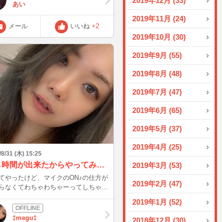
2019年12月 (33)
あい
2019年11月 (24)
メール
いいね
+2
2019年10月 (30)
2019年9月 (55)
2019年8月 (48)
2019年7月 (47)
2019年6月 (65)
2019年5月 (37)
2019年4月 (25)
/8/31 (木) 15:25
少し時間が出来たからやってみた！
2019年3月 (53)
てやったけど、マイクのON♪の仕方が
2019年2月 (47)
らなくてわちゃわちゃーってしちゃっ
><) 優しい人だったから待っててくれ
2019年1月 (52)
かった♪ 今度はまとまった時間が出来
ガッツリやりたいと思うので時間が合
‡megu‡
2018年12月 (30)