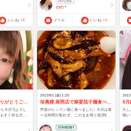
4:50
お話して貰えると
日2
のの＊
まし
たら
いいね
+8
メール
いいね
+3
てくれたら使いま
聞いてくださいね！
楽しみだなぁワク
2023/9/1 (金) 1:29
2023
今日来てくれた方ありがとうございました(ꕤ ॑꒳ ॑*)ﾉ
珍萬楼 座間店で麻婆茄子麺食べたかなです！
8
ら今日?)よろし
声楽のレッスン後に食べました♪ 今日は食
久し
べる時間が取れず、このまま帰り道2時間
眠い
ないなら何かある
食べないのはしんどいなと(^▽^;) 暑い時
しイ
いのにって思って
期とは言え、夜だし気温も下がったので、
ね。