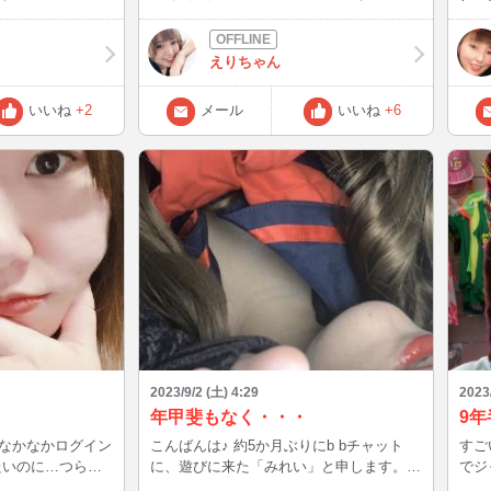
^ ) 以前も
したいな！！ 最近はまたAPEXにハマって
うございま
の証拠が残ってる、
23 ブログ参照)、
おります(* 'ᵕ' )☆ゲームの話とかもできる
過ごせた
ni
ワンピースだった
人いたら話そうね♡
ャット
たは来る a
えりちゃん
→(胸が)締め付けられ
だ感じですね！
く抱きしめてくれ
いいね
+2
メール
いいね
+6
、着用したらてる
olce
あるので、パニエ
感謝します 大切な
を出すもので、バ
、次は自分が死ぬ
ッションしてる
なたの優しさで浄
など…！ ウェ
繰り返す。悲しみ
裾長いものは踏ん
入れてくれて、報
うアイテムですね
…と言いたいとこ
がトレンドのた
な？ 皆様は
視されている
〜
lma si desti,→穏や
たは目覚め
ようご自愛くださ
2023/9/2 (土) 4:29
2023
i,→魂の中であなたは目覚
00〜04:50
返すので、この時は
年甲斐もなく・・・
9
ス革命で亡くなっ
なかなかログイン
こんばんは♪ 約5か月ぶりにb bチャット
すご
覚める。 ne
たいのに…つらい
に、遊びに来た「みれい」と申します。
でジ
そこには多くの証拠が残
最近、資格のお勉強が大変でなかなか、イ
し訳