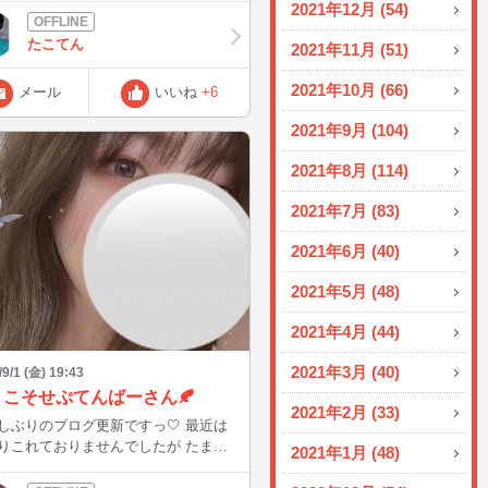
2021年12月 (54)
よ~ いまよりは痩せてますよね!?私本
規格外...反省しながら筋トレ頑張りま
たこてん
2021年11月 (51)
 それではまた
2021年10月 (66)
メール
いいね
+6
2021年9月 (104)
2021年8月 (114)
2021年7月 (83)
2021年6月 (40)
2021年5月 (48)
2021年4月 (44)
2021年3月 (40)
/9/1 (金) 19:43
うこそせぷてんばーさん🍂
2021年2月 (33)
しぶりのブログ更新ですっ🤍 最近は
りこれておりませんでしたが たま
2021年1月 (48)
に覗いてはひっそり生きてました☺️笑
お風邪などはひかれてませんか？ 本