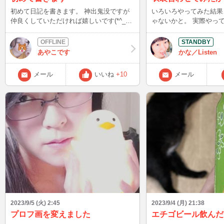
初めて日記を書きます。 神出鬼没ですが
いろいろやってみた結果
仲良くしていただければ嬉しいです(*^_^*)
ゃないかと。 実際やってみて目で確かめ
ログインしてる時にはぜひ入ってきてくだ
るのって結構印象変わる
さいね(*^_^*)
らいいかアイデアも浮か
Afterは2つほど仕込ん
あやこです
かな／Listen
かりますかねぇ〜？？ この後、22:11〜で
す！ 秋の味覚を楽しみつつ、残暑を乗り
メール
いいね
+10
メール
切りましょうね♪ 次回予定:9月6日
(水)23:00〜04:50
2023/9/5 (火) 2:45
2023/9/4 (月) 21:38
プロフ画を変えました
エチゴビール飲んだ