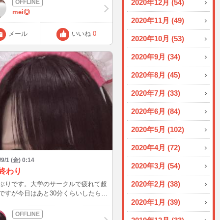
2020年12月 (54)
1時頃〜居る予定なのでもしお時間あい
mei◎
たら是非めいとお話しましょう🐰 出
2020年11月 (49)
入ったりすると思います🤍
メール
いいね
0
2020年10月 (53)
2020年9月 (34)
2020年8月 (45)
2020年7月 (33)
2020年6月 (84)
2020年5月 (102)
2020年4月 (72)
/9/1 (金) 0:14
2020年3月 (54)
月終わり
2020年2月 (38)
ぶりです。大学のサークルで疲れて超
ですが今日はあと30分くらいしたら少
2020年1月 (39)
ンしようと思います。よかったら来て
 8月終わったね〜みんな海行った？