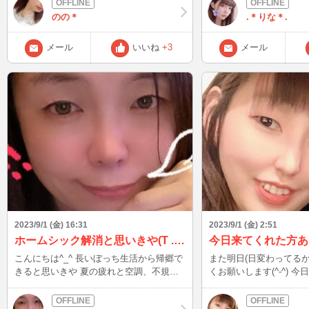
次回予定:9/4(月)23:00〜0
い♪楽しい時間一緒に過ごしたいですね💖
ことを見掛けたら一緒に
のの＊
.＊りな＊.
嬉しいです☆ 主に週末の夜に居ます(*´∀｀
*) 基本的にタイピングでお話しますが マ
メール
いいね
+3
メール
イクご希望でしたら聞い
す♪ 気軽にチャットで
久しぶりにお話出来るの
ワク♪
2023/9/1 (金) 16:31
2023/9/1 (金) 2:51
ホームシック解消と思いきや(T . T)
こんにちは^_^ 長いぼっち生活から帰郷で
また明日(日変わってるか
きると思いきや 夏の疲れと空調、不規則
くお願いします(^-^) 今日もすぐ切る方い
食生活で喉痛に悩まされ、囁き声しかでな
て会話続かないし、話題
い みくです(>_>) 皆さんはお体崩されて
❓って聞いてくれればい