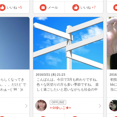
いいね
+5
メール
いいね
+7
2016/3/31 (木) 21:23
2016
っと春らしくなってき
こんばんは。今日で3月も終わりですね。
初投
ち。。。だけど で
色々な区切りの方も多い季節ですね。 楽
bb
ぁ～( ´艸｀)ﾑ
しく過ごしたいと思いながらも社会の中
当に
INするのでｮﾛｼｸ
にいると まわりの環境でなかなかやりた
って
いことが出来なかったり しますが、今日
さ(
は良い区切りの日です。 嫌な事は今日で
る・
+☆ゆぃこ★+
リセットしましょう♪