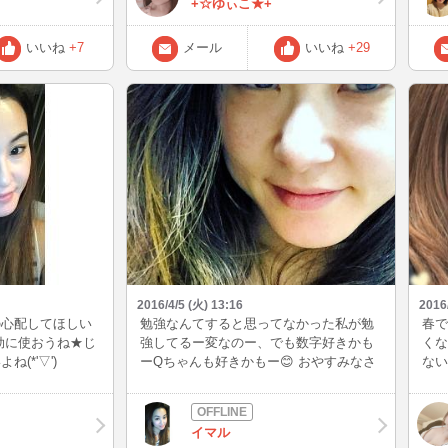
+☆ゆぃこ★+
うにたけのこを料理するのが好きです
☆
か？
いいね
+7
メール
いいね
+29
2016/4/5 (火) 13:16
2016
の心配してほしい
勉強なんてすると思ってなかった私が勉
春で
効に使おうね★じ
強してるー変なのー、でも数字好きかも
くな
(*'▽')
ーQちゃんも好きかもー😊 おやすみなさ
ない
ーい💤明日も頑張ろーっと🤘💕
イマル