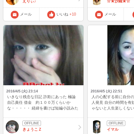
えりぃ♪
☆★沙織★☆
っている方も 新しい方も 皆々
様！！！！！ 数あるサイトの中の しか
も 美人だらけのサイトの中で こんなえ
メール
いいね
+10
メール
りぃに出会って下さって本当にありがと
うございます。 お話の話題は 十人十
色 さまざまに パンツの色から 経営と
理念 映画 音楽 アニメ 漫画 小説
絵画 旅行にグルメ 投資に人事育成か
ら 思想問題やら アイドルネタ！ Ｓ
ですか？Ｍですか？ 携帯おおぎりネ
タ から お笑い などなどなど！ 本当に
いつもありがとうございます。 メールを
よく下さったり 健康を気にしてくださっ
たり・・・ すぐに バレちゃうんですよ
ね 体調不良ｗ 「いつもより顔色悪い
ね？今日はやめといたら・・。」って 待
2016/4/5 (火) 23:14
2016/4/5 (火) 22:51
機中にメールを頂いたり・・←その時
いきなり残念な日記 詐欺にあった 極論
人の心配する前に自分
は 熱があったｗｗ 感謝の言葉しか で
自己責任 借金 約１００万くらいか
人発見 自分の時間を有
てこないのですが いつも 沢山 可愛が
な・・・・・ 経緯を書けば短編小説みた
ゃないと人生楽しくないよね
って下さったり 笑わせて下さったり 知
いになってしまうので、今回痛かったこ
らない知識をいっぱい 教えてくださっ
と。 ①被害届、盗難届け等が適用されな
たり 本当にありがとうございます。 これ
い状態 ②名義が私なので どうにもなら
からも えりぃ♪を どうぞよろしゅうで
きょうこＺ
イマル
ん ③相手が面識ある方の場合、「盗難」
ございます。 と なんだか ｻｲﾄ１２周