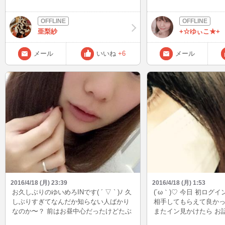
お話の約束してたお兄さんと喋れた(´ω
にしました(*^-^*) 私
｀)♡ 昨日お話の約束してたお兄さんは
で、今日は売っていなか
風邪心配してくれてた(>_<) 早く治す！
いないんですが、パク
亜梨紗
+☆ゆぃこ★+
ごめんね(>_<) すっぴんやったけど、 す
入れて食べるのが 大好
っぴんのが可愛いとか、 性格良いとか言
ロリは入ってます。 香
ってくれてありがとうです♪ ブログ読ん
と思いますがみなさんは
メール
いいね
+6
メール
でないと思うけど、 改めてお礼言うとこ
昼は、暖かかったけど
(_д_)笑 薬飲み直して寝るぜー(>_<) お休
しゃぶをするには 少し
みー♪
2016/4/18 (月) 23:39
2016/4/18 (月) 1:53
お久しぶりのゆいめろINです( ´ ▽ ` )ﾉ 久
(´ω｀)♡ 今日 初ログ
しぶりすぎてなんだか知らない人ばかり
相手してもらえて良かったで
なのか〜？ 前はお昼中心だったけどたぶ
またイン見かけたら お
んこれからは23時くらいのINが増えると
ーい(´ω｀)♡ てゆうか