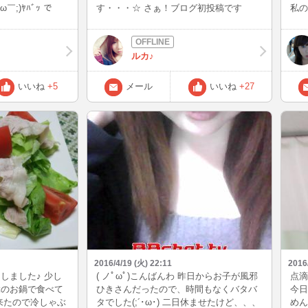
;)ﾔﾊﾞｯ で
す・・・☆ さぁ！ブログ初投稿です
私の
いかも( ´艸｀)
（｀・ω・´）！！ と言っても書くことな
位・
もだけど。。。 見
い（笑） 最近何かかわったことあったか
じる
なヽ(´∀`)ﾉ
なぁ・・・・ あ！ 最近は暖かくなってき
知っ
ルカ♪
訓練で午後は学校
たのでアイスコーヒーを飲むことが増え
像、
いまふ( ´艸｀)ﾑ
ました(´ｗ｀) 冬は寒いのでホットコーヒ
統的
ーしか飲まないからなぁー ちなみにコー
日数
いいね
+5
メール
いいね
+27
ヒーは完全にブラック派です。 たま～に
ャレ
ミルクとか、お砂糖入れてみたいなと思
ツ(
って入れることがあります。 たぶん年に
して
3回くらい・・・(｡･_･｡) ブログには、こ
ね、
んなどうでもいいこと書いていこうかな
すね
と思いますヾ(*ΦωΦ)ﾉ と言ってもブログ
り。
を毎日更新するようなマメな性格ではな
事な
いですが(笑) もし良かったらたまに覗い
いま
てみてね☆ (○´ω`○)ﾉ**バ イ バ イ**(○
んて
´ω`○)ﾉ
ホッ
たっ
じに
方と
2016/4/19 (火) 22:11
2016
倍で
しました♪ 少し
( ノﾟωﾟ)こんばんわ 昨日からお子が風邪
点滴
スト
ぶのお鍋で食べて
ひきさんだったので、時間もなくバタバ
今日
に吹
来たので冷しゃぶ
タでした(;´･ω･) 二日休ませたけど、、、
めん