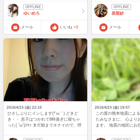
思われますっす^ ^！ タイピング希望なの
だ‥。 熱出てるみたい
ですが、おヒマな人はどうぞ構ってくだ
(>_<) 誰か、 ポカリ
ゆいめろ
亜梨紗
され〜
って お見舞い来てくだ
また明日、 インした時
の時までー(ﾉ)'ω`(ヾ)♡
メール
いいね
+8
メール
2016/4/15 (金) 22:10
2016/4/15 (金) 19:57
ひさしぶりにインします(*´ω｀) どきど
この度の熊本地震によ
き・・ 息子はつかれて8時過ぎに寝ちゃ
たみなさまに、 心より
った( ˘ω˘)ｽﾔｧ まだ朝までネナイので、呼
ます。 地震の地区にお
び出しあるまで待機してま～す
無事でしたか？ まだ余
のでどうぞ お気をつけ