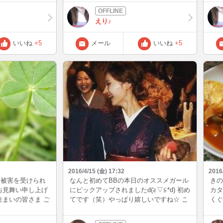
‥。 頭痛いよー
年前の震災を思い出してしまう これ以上
様・
スエットと プリン持
被害がでないことを祈ってます
えり♪
さいw それでは、
にお会い出来る そ
いいね
+5
メール
いいね
+5
2016/4/15 (金) 17:32
2016
る被害を受けられ
なんと初めてBBの本日のオススメガール
きの
お見舞い申し上げ
にピックアップされましたd(≧▽≦*d) 初め
カタ
住まいの皆さま ご
てです（笑）やっぱり嬉しいですね☆ こ
くぐ
震が続きそうです
れも皆様のおかげです(´；ω；｀) いつも
もっ
下さい。 これ以上
ありがとうございますℓσνє♡ 今日は夜中
様に