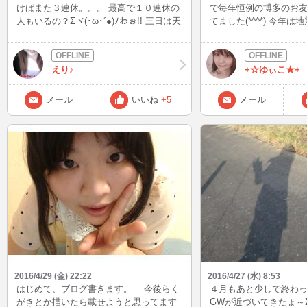
けばまた３連休。。。 最高で１０連休の
で毎年恒例の博多のお
人もいるの？Σヾ(･ω･´●)ﾉわぉ!! 三日は天
てました(*^^*) 今年
気も気温もいいみたいなのでちょっとワ
辞めておく？と聞かれた
クワクｗ 休み中は夜INしかできないけど
時こそ会いに行こうと
見かけたらｮﾛｼｸ(｡･ω･))(｡uωu))ﾍﾟｺﾘ では
てきました。 元気な顔
えり♪
+☆ゆぃこ★+
～良い連休を～ヽ(´∀`)ﾉﾊﾊﾊｯ
ました。 博多で食べた
ったです♪
メール
いいね
+5
メール
2016/4/29 (金) 22:22
2016/4/27 (水) 8:53
はじめて、ブログ書きます。 今後らく
４月もあと少しで終わ
がきとか描いたら載せようと思ってます
GWが近づいてきたょ～Σ(||