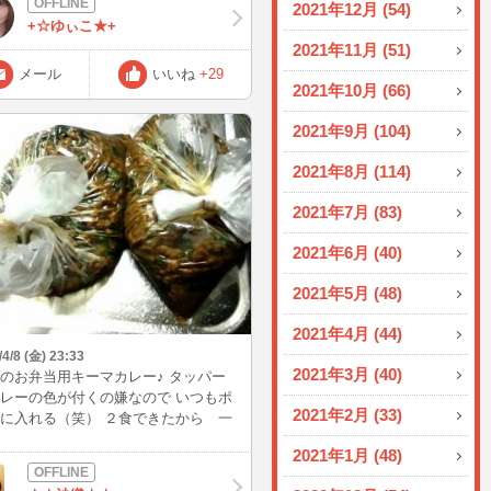
2021年12月 (54)
スの方が近いかな(*^-^*) きのこは3種
+☆ゆぃこ★+
上入れると旨味がアップするみたい
2021年11月 (51)
よ～
メール
いいね
+29
2021年10月 (66)
2021年9月 (104)
2021年8月 (114)
2021年7月 (83)
2021年6月 (40)
2021年5月 (48)
2021年4月 (44)
/4/8 (金) 23:33
2021年3月 (40)
のお弁当用キーマカレー♪ タッパー
レーの色が付くの嫌なので いつもポ
2021年2月 (33)
に入れる（笑） ２食できたから 一
冷凍。明日はチーズもトッピングで
2021年1月 (48)
て行くぞ！！ ちょっと仮眠して ２
以降またログインします～ 遊んでネ