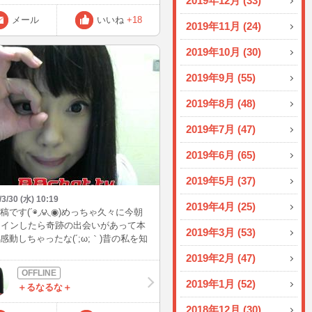
2019年12月 (33)
メール
いいね
+18
2019年11月 (24)
2019年10月 (30)
2019年9月 (55)
2019年8月 (48)
2019年7月 (47)
2019年6月 (65)
2019年5月 (37)
/3/30 (水) 10:19
2019年4月 (25)
稿です(´◉◞౪◟◉)めっちゃ久々に今朝
にインしたら奇跡の出会いがあって本
2019年3月 (53)
感動しちゃったな(´;ω;｀)昔の私を知
る方が居てくれた事に涙でちゃうわ
2019年2月 (47)
 *´艸｀) 歳取るにつれ涙もろくな
・・あるあるですね(＾◇＾)
2019年1月 (52)
＋るなるな＋
2018年12月 (30)