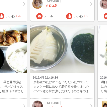
てます。 毎日通
の2時までイン予定ですので遊びに来てく
ソー
クロエ5
当に ありがたい
ださいね.｡ﾟ+.(･∀･)ﾟ+.ﾟ
類以
です
いいね
+26
メール
いいね
+6
2016/4/9 (土) 16:36
2016
、昼と兼用(笑）
京都産のたけのこをいただいたので♪ ワ
明日
、 サバのオイス
カメと一緒に炊いて若竹煮を作りました
にカ
え 納豆（ゆずこし
(*^-^*) 煮る前に少しだけたけのこをつま
リ袋
マってる 味噌汁
んでみると とても甘くて美味しい(^^♪ ワ
つは
る、、、ｗ 9時
カメも新物が出ていたので、そちらを使
持っ
って コトコトしました～ 皆さんはどのよ
５時