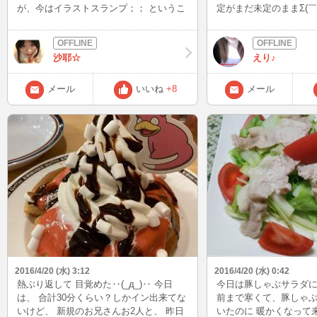
が、今はイラストスランプ；； というこ
定がまだ未定のままΣ(￣ω￣
とで、今回は私の好きなもの紹介 1 Ｄ
も、INできる確率は少し高
ｉｓｎｅｙ 2 日本史 戦国と幕末が好
ﾑﾌﾟﾌﾟ 主に夜になるか
きです 3 アニメ （今のアニメよりも
かけたらお声かけてください
沙耶☆
えり♪
ちょいまえが好き） 4 お笑い ８．６
さて、、、今日は避難
秒とかクマムシ トレンディーエンジェ
～ それまでINさせてもら
ル好きです！ 5 歌 とにかく歌うこと
ﾌﾟﾌﾟ
メール
いいね
+8
メール
スッゴイ好きです。 同じような趣味のか
たよかったら話しませんか？
2016/4/20 (水) 3:12
2016/4/20 (水) 0:42
熱ぶり返して 目覚めた‥(_д_)‥ 今日
今日は豚しゃぶサラダに
は、 合計30分くらい？しかイン出来てな
前まで寒くて、豚しゃ
いけど、 新規のお兄さんお2人と、 昨日
いたのに 暖かくなって