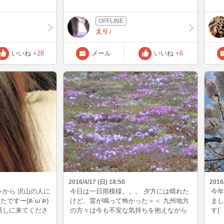
紅茶
は香菜が好きなの
なんか息子っちが怪しくなってき
から
をど
ったので 入って
た・・・ 疲れが出るころだから仕方ない
ね(
チーやミョウガを
よねｳ･･･ｳﾝ((･ω･`;)) 気温の上がり下がり
えり♪
きです♪今日もセ
が激しいから体調気を付けないとですね
菜苦手な人も多い
皆さんも気を付けてくださいなぁ～ メー
好きですか？ お
ルくれてた殿方( ´艸｀)ﾑﾌﾟﾌﾟ ごめんね～
いいね
+28
メール
いいね
+6
夜はまだ寒くて冷
また待ち合わせお願いします～＾＾ｖ
早かったですね~
2016/4/17 (日) 18:50
2016
インから 沢山の人に
今日は一日雨模様。。。 夕方には晴れた
今年
すー(ฅ`ω´ฅ)
けど、雷が鳴って怖かった＞＜ 九州地方
まし
話しに来てくださ
の方々は今も不安な気持ちを抱えながら
す(
、 なんか風邪気味
過ごしてるんだよね・・・ どうしても５
もら