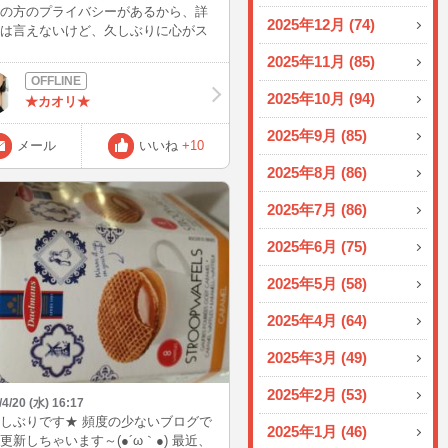
の方のプライバシーがあるから、詳
2025年12月 (74)
は言えないけど、久しぶりに心がス
自分もなることが出来ました。 あっ
2025年11月 (85)
い時間だったなぁ。 こんな貴重な体
ここにいなかったら出来なかったこ
2025年10月 (94)
★カオリ★
本当に感謝です。 素敵なお話をあり
うございました。明日から私もがん
2025年9月 (85)
ます!!!♪
メール
いいね
+10
2025年8月 (86)
2025年7月 (86)
2025年6月 (75)
2025年5月 (58)
2025年4月 (64)
2025年3月 (49)
2025年2月 (53)
/4/20 (水) 16:17
しぶりです★ 頻度の少ないブログで
2025年1月 (46)
更新しちゃいます～(●´ω｀●) 最近、