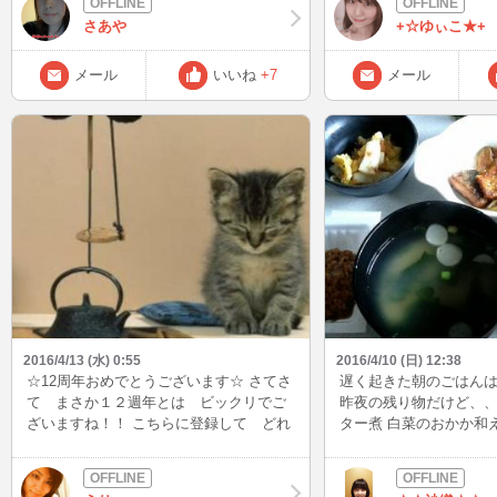
被害が出ませんよう祈っ
さあや
+☆ゆぃこ★+
常の生活が送れる事は本
ことですね。
メール
いいね
+7
メール
2016/4/13 (水) 0:55
2016/4/10 (日) 12:38
☆12周年おめでとうございます☆ さてさ
遅く起きた朝のごはんは
て まさか１２週年とは ビックリでご
昨夜の残り物だけど、、
ざいますね！！ こちらに登録して どれ
ター煮 白菜のおかか和
くらいたつでしょう・・・ 本当に沢山の
ょう入れて！）←最近ハ
方とお話をさせて頂き本当に嬉しいで
麦ごはん 健康的に感じ
す。 ずーっと 長い間 お話してくださ
に起きたけど。