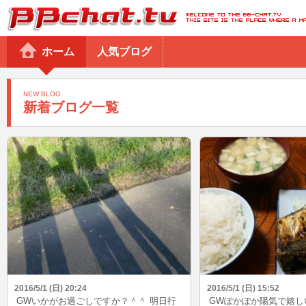
BBchatTV
ホーム
人気ブログ
NEW BLOG
新着ブログ一覧
2016/5/1 (日) 20:24
2016/5/1 (日) 15:52
GWいかがお過ごしですか？＾＾ 明日行
GWぽかぽか陽気で嬉し