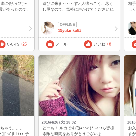
友達に会いに行っ
遊びに来ま～～～す♪ 人懐っこく、尽く
相手
は地震があったので、
し屋なので、気軽に声かけてくださいね
しく
んですが こんな
(＾＾)/
ッと
思い福岡まで行っ
たか
を見れてホッとし
験は
19yukinko83
、鯖定食美味しか
と。
がと
ばり
いいね
+25
メール
いいね
+8
2016/4/26 (火) 18:02
2016
っちゃう。。。
どーも！ ルカです((((●･ω･)ﾉ いつも皆様
お久
ﾟωﾟ)ﾋｨｨｨｨ 予
素敵な時間をありがとうございま
すが