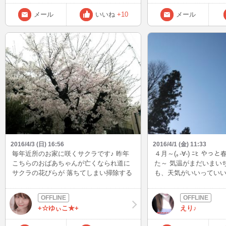
に該当しない、と刑事に恫喝された あー
年記念の ムードにのせられて えりぃも
あ 今年は厄年だな 毒はいたり 八つ当た
メール
いいね
+10
メール
便乗して感謝の気持ちを表現してみまし
りしたくなるけど 自分が悪い 相手も悪い
た。笑
どこかに活路を見出さねば ぶつぶつ言っ
ても現実はどんどん借金の取立てが来る
だけ 生きてるんだから あきらめるな、自
分よ 強がる夜中 お腹すいたけど 金なく
てご飯に悩む・・・・・
2016/4/3 (日) 16:56
2016/4/1 (金) 11:33
毎年近所のお家に咲くサクラです♪ 昨年
４月～(｡-∀-) ﾆﾋ や
こちらのおばあちゃんが亡くなられ道に
た～ 気温がまだいまい
サクラの花びらが 落ちてしまい掃除する
も、天気がいいっていいわ
人がいなくなってしまったので 昨年は開
ﾌﾟﾌﾟ 今月も時間あるとき
花前に全ての枝を切られてしまってサク
(｡･ω･))(｡uωu))ﾍﾟｺﾘ
ラを見る事が 出来なかったのです
+☆ゆぃこ★+
えり♪
が・・・ 近所の人からサクラが見れない
のがさみしいとの声で今年から サクラが