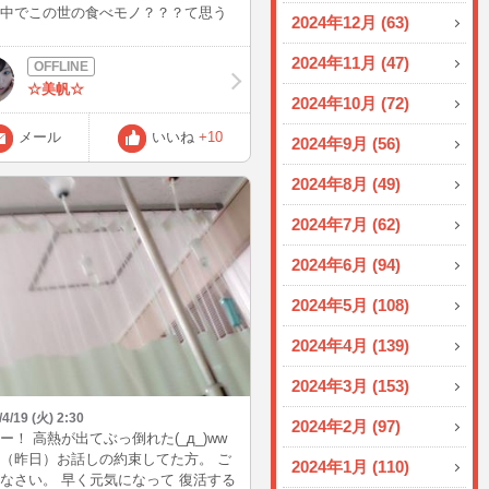
中でこの世の食べモノ？？？て思う
2024年12月 (63)
・・ ほっ～と出来て幸せな一時を感
お菓子に巡り逢いました( *´艸｀)ｳﾌﾌ
2024年11月 (47)
てる方いるのかなぁ？？？ そして画
☆美帆☆
横ですみません(;´∀｀) オランダの伝
2024年10月 (72)
なお菓子でSTROOPWAFELS。 毎
枚食べてしまうほどです(;´∀｀) オシ
メール
いいね
+10
2024年9月 (56)
な感じでお家カフェが 出来るスイー
 *´艸｀) 最近はこのお菓子で毎日満喫
2024年8月 (49)
います(●´ω｀●) これを頂くとです
なんか不思議な幸せを 感じちゃいま
2024年7月 (62)
～(*´ω`*) 嫌な事を忘れちゃった
。。 食べている瞬間が本当に些細な
2024年6月 (94)
んですが とっても幸せだな～って思
すね(*´ω`*) こんな事で「幸せ」だな
2024年5月 (108)
・・・ 私だけ・・・？？？ そして、
トのコーヒーのカップに乗せて数分
2024年4月 (139)
たら 中のキャラメルが解けていい感
2024年3月 (153)
とろけます(>_<)キャー 普通の食べ
２通り楽しめて幸せも美味しさも２
/4/19 (火) 2:30
2024年2月 (97)
す笑 きっと・・・。 皆さまも日頃の
ー！ 高熱が出てぶっ倒れた(_д_)ww
レスであったり、愚痴や不満も 一気
（昨日）お話しの約束してた方。 ご
2024年1月 (110)
っ飛んでしまうと思われます( *´艸｀)
なさい。 早く元気になって 復活する