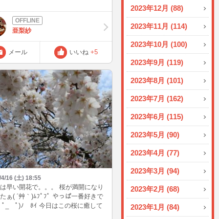
とセットで↑のお菓子で心休まる一時
、 復活したら またお話しして下さい
2023年12月 (88)
うぞ おためしあれ( *´艸｀)
ﾉ)'ω`(ヾ)♡ おやすみなさい。
2023年11月 (114)
亜梨紗
2023年10月 (100)
メール
いいね
+5
2023年9月 (119)
2023年8月 (101)
2023年7月 (162)
2023年6月 (115)
2023年5月 (90)
2023年4月 (77)
2023年3月 (94)
/4/16 (土) 18:55
は早い開花で。。。 桜が満開になり
2023年2月 (68)
たぁ( ´艸｀)ﾑﾌﾟﾌﾟ やっぱ一番好きで
 ﾟ_ゝﾟ)ﾉ ﾎｲ 今日はこの桜に癒して
2023年1月 (84)
いましたヽ(´∀`)ﾉﾊﾊﾊｯ 明日は雨模